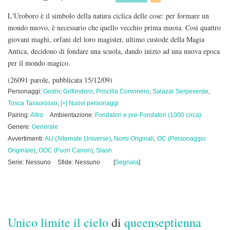
L'Uroboro è il simbolo della natura ciclica delle cose: per formare un
mondo nuovo, è necessario che quello vecchio prima muoia. Così quattro
giovani maghi, orfani del loro magister, ultimo custode della Magia
Antica, decidono di fondare una scuola, dando inizio ad una nuova epoca
per il mondo magico.
(26091 parole, pubblicata 15/12/09)
Personaggi:
Godric Grifondoro
,
Priscilla Corvonero
,
Salazar Serpeverde
,
Tosca Tassorosso
,
[+] Nuovi personaggi
Pairing:
Altro
Ambientazione:
Fondatori e pre-Fondatori (1000 circa)
Genere:
Generale
Avvertimenti:
AU (Alternate Universe)
,
Nomi Originali
,
OC (Personaggio
Originale)
,
OOC (Fuori Canon)
,
Slash
Serie: Nessuno
Sfide: Nessuno
[
Segnala
]
Unico limite il cielo
di
queenseptienna