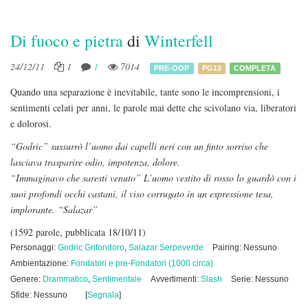
Di fuoco e pietra
di
Winterfell
24/12/11
1
1
7014
PRE-OOP
PG13
COMPLETA
Quando una separazione è inevitabile, tante sono le incomprensioni, i
sentimenti celati per anni, le parole mai dette che scivolano via, liberatori
e dolorosi.
“Godric” sussurrò l’uomo dai capelli neri con un finto sorriso che
lasciava trasparire odio, impotenza, dolore.
“Immaginavo che saresti venuto” L’uomo vestito di rosso lo guardò con i
suoi profondi occhi castani, il viso corrugato in un espressione tesa,
implorante. “Salazar”
(1592 parole, pubblicata 18/10/11)
Personaggi:
Godric Grifondoro
,
Salazar Serpeverde
Pairing: Nessuno
Ambientazione:
Fondatori e pre-Fondatori (1000 circa)
Genere:
Drammatico
,
Sentimentale
Avvertimenti:
Slash
Serie: Nessuno
Sfide: Nessuno
[
Segnala
]