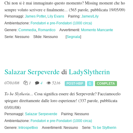
Chi non si è mai immaginato questo momento? Missing moment che ho
sempre voluto scrivere e finalmente...
(565 parole, pubblicata 19/05/09)
Personaggi:
James Potter
,
Lily Evans
Pairing:
James/Lily
Ambientazione:
Fondatori e pre-Fondatori (1000 circa)
Genere:
Commedia
,
Romantico
Avvertimenti:
Momento Mancante
Serie: Nessuno
Sfide: Nessuno
[
Segnala
]
Salazar Serpeverde
di
LadySlytherin
07/01/08
1
4
5216
POST-HBP
G
COMPLETA
To be Slytherin
... Cosa significa essere dei Serpeverde? Facciamocelo
spiegare direttamente dalle loro esperienze!
(337 parole, pubblicata
03/01/08)
Personaggi:
Salazar Serpeverde
Pairing: Nessuno
Ambientazione:
Fondatori e pre-Fondatori (1000 circa)
Genere:
Introspettivo
Avvertimenti: Nessuno
Serie:
To be Slytherin