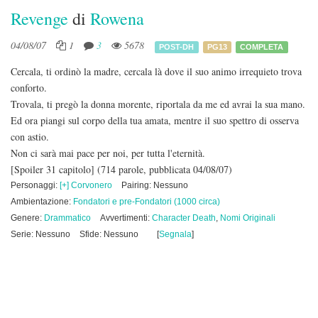
Revenge
di
Rowena
04/08/07
1
3
5678
POST-DH
PG13
COMPLETA
Cercala, ti ordinò la madre, cercala là dove il suo animo irrequieto trova
conforto.
Trovala, ti pregò la donna morente, riportala da me ed avrai la sua mano.
Ed ora piangi sul corpo della tua amata, mentre il suo spettro di osserva
con astio.
Non ci sarà mai pace per noi, per tutta l'eternità.
[Spoiler 31 capitolo]
(714 parole, pubblicata 04/08/07)
Personaggi:
[+] Corvonero
Pairing: Nessuno
Ambientazione:
Fondatori e pre-Fondatori (1000 circa)
Genere:
Drammatico
Avvertimenti:
Character Death
,
Nomi Originali
Serie: Nessuno
Sfide: Nessuno
[
Segnala
]