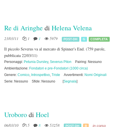
Re di Aringhe
di
Helena Velena
23/03/11
1
1
5979
POST-DH
G
COMPLETA
Il piccolo Severus va al mercato di Spinner's End.
(759 parole,
pubblicata 22/03/11)
Personaggi:
Petunia Dursley
,
Severus Piton
Pairing: Nessuno
Ambientazione:
Fondatori e pre-Fondatori (1000 circa)
Genere:
Comico
,
Introspettivo
,
Triste
Avvertimenti:
Nomi Originali
Serie: Nessuno
Sfide: Nessuno
[
Segnala
]
Uroboro
di
Hoel
06/03/10
5
8
53258
in corso
POST-DH
R