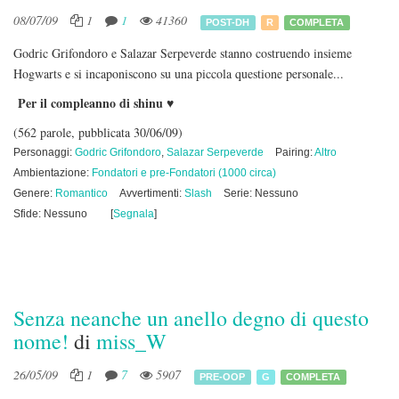
08/07/09
1
1
41360
POST-DH
R
COMPLETA
Godric Grifondoro e Salazar Serpeverde stanno costruendo insieme
Hogwarts e si incaponiscono su una piccola questione personale...
Per il compleanno di shinu ♥
(562 parole, pubblicata 30/06/09)
Personaggi:
Godric Grifondoro
,
Salazar Serpeverde
Pairing:
Altro
Ambientazione:
Fondatori e pre-Fondatori (1000 circa)
Genere:
Romantico
Avvertimenti:
Slash
Serie: Nessuno
Sfide: Nessuno
[
Segnala
]
Senza neanche un anello degno di questo
nome!
di
miss_W
26/05/09
1
7
5907
PRE-OOP
G
COMPLETA