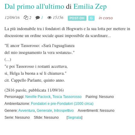
Dal primo all'ultimo
di
Emilia Zep
12/09/16
2
1
15156
in corso
POST-DH
G
La più indomabile tra i fondatori di Hogwarts e la sua lotta per mettere in
discussione un ordine sociale quasi impossibile da scardinare...
"E ancor Tassorosso: «Sarà l'uguaglianza
del mio insegnamento la vera sostanza»."
(...)
"e poi Tassorosso i restanti accettava,
si, Helga la buona a sé li chiamava."
cit. Cappello Parlante, quinto anno.
(2816 parole, pubblicata 11/09/16)
Personaggi:
Neville Paciock
,
Tosca Tassorosso
Pairing: Nessuno
Ambientazione:
Fondatori e pre-Fondatori (1000 circa)
Genere:
Avventura
,
Generale
,
Introspettivo
Avvertimenti: Nessuno
Serie: Nessuno
Sfide: Nessuno
[
Segnala
]