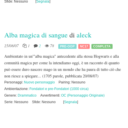
Sfide: Nessuno
[
Segnala
]
Alba magica di sangue
di
aleck
25/08/07
1
2
78
PRE-OOP
NC17
COMPLETA
Ambientato in un'"alba magica" antecedente alla stessa Hogwarts e alla
comunità magica per come la intendiamo oggi, è un racconto di quanto
può essere duro nascere mago in un mondo che ha paura di tutto ciò che
non riesce a spiegare...
(1705 parole, pubblicata 20/08/07)
Personaggi:
Nuovo personaggio
Pairing: Nessuno
Ambientazione:
Fondatori e pre-Fondatori (1000 circa)
Genere:
Drammatico
Avvertimenti:
OC (Personaggio Originale)
Serie: Nessuno
Sfide: Nessuno
[
Segnala
]