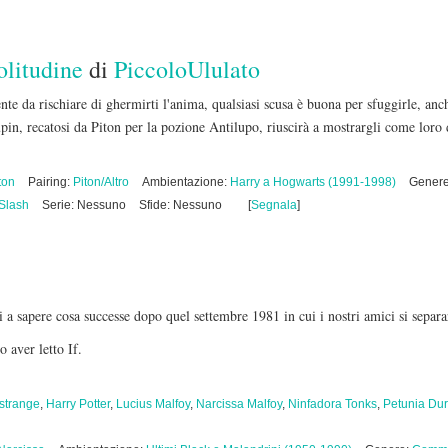
olitudine
di
PiccoloUlulato
te da rischiare di ghermirti l'anima, qualsiasi scusa è buona per sfuggirle, anche
pin, recatosi da Piton per la pozione Antilupo, riuscirà a mostrargli come loro 
ton
Pairing:
Piton/Altro
Ambientazione:
Harry a Hogwarts (1991-1998)
Gener
Slash
Serie: Nessuno
Sfide: Nessuno
[
Segnala
]
ti a sapere cosa successe dopo quel settembre 1981 in cui i nostri amici si separ
 aver letto If.
estrange
,
Harry Potter
,
Lucius Malfoy
,
Narcissa Malfoy
,
Ninfadora Tonks
,
Petunia Dur