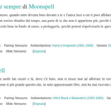
er sempre
di
Moonspell
tesso, quando tutto diventa buio davanti a te e l'unica luce a cui ti puoi affidar
un sorriso sbiadito dal tempo, una parte di te che non ti appartiene più, perchè t
costa bene in fondo al cuore, a proteggerla, perchè potessi rispolverarla in que
k
Pairing: Nessuno
Ambientazione:
Harry a Hogwarts (1991-1998)
Genere:
D
no
Sfide: Nessuno
[
Segnala
]
ll
 molti lati oscuri e là, dove c'è buio, non si riesce mai ad afferrare la ver
i pone il più grande quesito che, in sette appassionanti libri, non ha mai ricevuto 
n
Pairing: Nessuno
Ambientazione:
Ultimi Black e Malandrini (1950-1990)
Ge
no
Sfide: Nessuno
[
Segnala
]