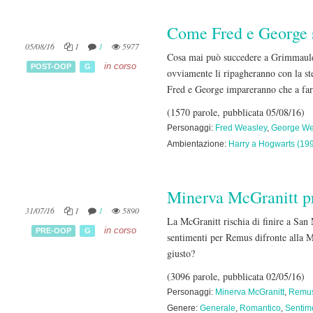
Come Fred e George s
05/08/16
1
1
5977
Cosa mai può succedere a Grimmauld 
in corso
POST-OOP
G
ovviamente li ripagheranno con la st
Fred e George impareranno che a far 
(1570 parole, pubblicata 05/08/16)
Personaggi:
Fred Weasley
,
George We
Ambientazione:
Harry a Hogwarts (19
Minerva McGranitt pr
31/07/16
1
1
5890
La McGranitt rischia di finire a San
in corso
PRE-OOP
G
sentimenti per Remus difronte alla M
giusto?
(3096 parole, pubblicata 02/05/16)
Personaggi:
Minerva McGranitt
,
Remus
Genere:
Generale
,
Romantico
,
Sentim