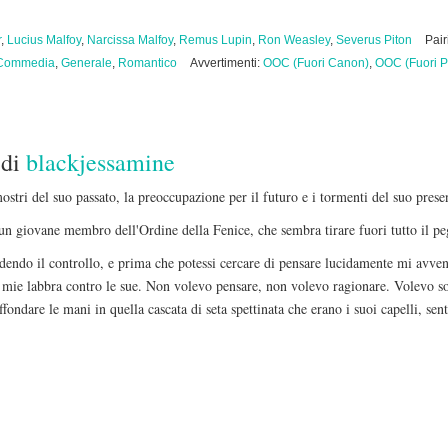
r
,
Lucius Malfoy
,
Narcissa Malfoy
,
Remus Lupin
,
Ron Weasley
,
Severus Piton
Pai
Commedia
,
Generale
,
Romantico
Avvertimenti:
OOC (Fuori Canon)
,
OOC (Fuori P
di
blackjessamine
mostri del suo passato, la preoccupazione per il futuro e i tormenti del suo pres
 un giovane membro dell'Ordine della Fenice, che sembra tirare fuori tutto il p
rdendo il controllo, e prima che potessi cercare di pensare lucidamente mi avvent
 mie labbra contro le sue. Non volevo pensare, non volevo ragionare. Volevo so
fondare le mani in quella cascata di seta spettinata che erano i suoi capelli, sen