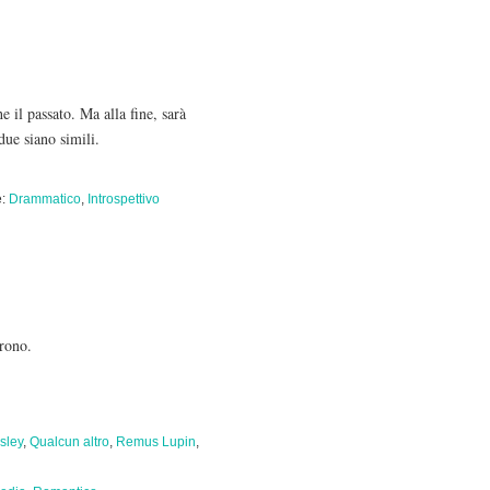
 il passato. Ma alla fine, sarà
due siano simili.
e:
Drammatico
,
Introspettivo
arono.
sley
,
Qualcun altro
,
Remus Lupin
,