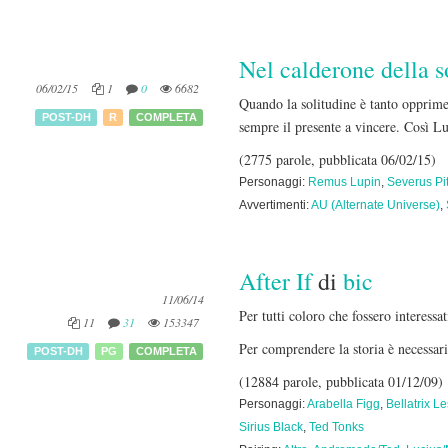
Nel calderone della s
06/02/15
1
0
6682
Quando la solitudine è tanto opprimen
POST-DH
R
COMPLETA
sempre il presente a vincere. Così Lu
(2775 parole, pubblicata 06/02/15)
Personaggi:
Remus Lupin
,
Severus Pi
Avvertimenti:
AU (Alternate Universe)
,
After If
di
bic
11/06/14
Per tutti coloro che fossero interessa
11
31
153347
Per comprendere la storia è necessario
POST-DH
PG
COMPLETA
(12884 parole, pubblicata 01/12/09)
Personaggi:
Arabella Figg
,
Bellatrix L
Sirius Black
,
Ted Tonks