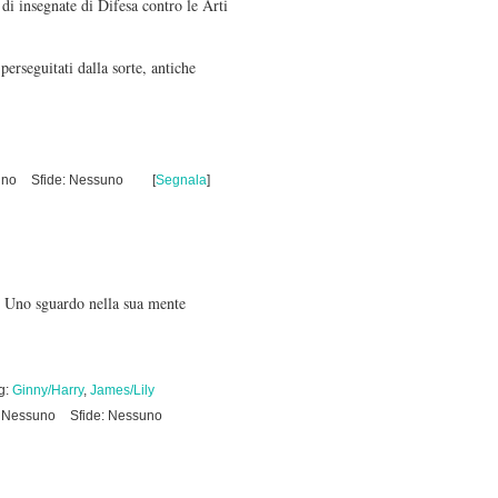
i insegnate di Difesa contro le Arti
perseguitati dalla sorte, antiche
uno
Sfide: Nessuno
[
Segnala
]
... Uno sguardo nella sua mente
g:
Ginny/Harry
,
James/Lily
: Nessuno
Sfide: Nessuno