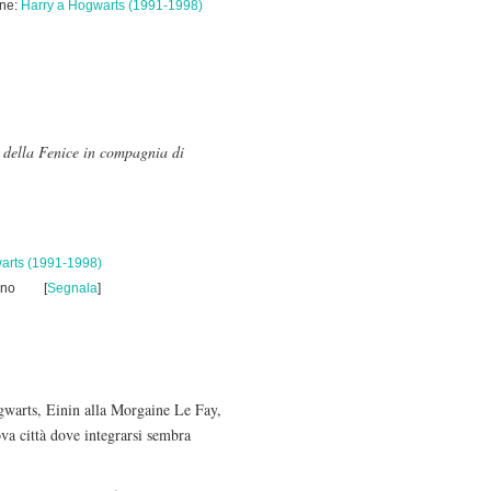
one:
Harry a Hogwarts (1991-1998)
e della Fenice in compagnia di
arts (1991-1998)
uno
[
Segnala
]
gwarts, Einin alla Morgaine Le Fay,
ova città dove integrarsi sembra