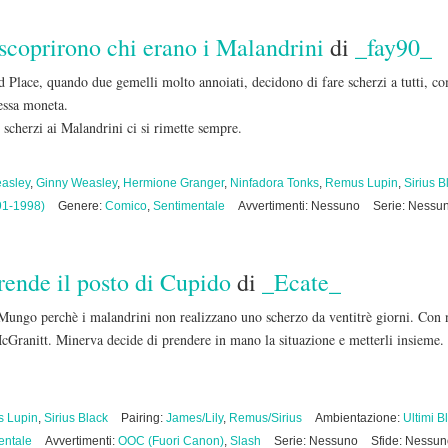
coprirono chi erano i Malandrini
di
_fay90_
Place, quando due gemelli molto annoiati, decidono di fare scherzi a tutti, co
essa moneta.
scherzi ai Malandrini ci si rimette sempre.
asley
,
Ginny Weasley
,
Hermione Granger
,
Ninfadora Tonks
,
Remus Lupin
,
Sirius B
91-1998)
Genere:
Comico
,
Sentimentale
Avvertimenti: Nessuno
Serie: Nessu
ende il posto di Cupido
di
_Ecate_
 Mungo perchè i malandrini non realizzano uno scherzo da ventitrè giorni. Con 
cGranitt. Minerva decide di prendere in mano la situazione e metterli insieme.
 Lupin
,
Sirius Black
Pairing:
James/Lily
,
Remus/Sirius
Ambientazione:
Ultimi B
entale
Avvertimenti:
OOC (Fuori Canon)
,
Slash
Serie: Nessuno
Sfide: Nessu