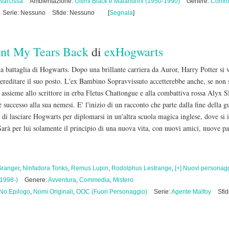
Narcissa
Ambientazione:
Ultimi Black e Malandrini (1950-1990)
Genere:
Comm
Serie: Nessuno
Sfide: Nessuno
[
Segnala
]
ant My Tears Back
di
exHogwarts
da battaglia di Hogwarts. Dopo una brillante carriera da Auror, Harry Potter si
di ereditare il suo posto. L'ex Bambino Sopravvissuto accetterebbe anche, se non 
, assieme allo scrittore in erba Fletus Chattongue e alla combattiva rossa Alyx 
è successo alla sua nemesi. E' l'inizio di un racconto che parte dalla fine della
d di lasciare Hogwarts per diplomarsi in un'altra scuola magica inglese, dove s
 Sarà per lui solamente il principio di una nuova vita, con nuovi amici, nuove pas
Granger
,
Ninfadora Tonks
,
Remus Lupin
,
Rodolphus Lestrange
,
[+] Nuovi personag
(1998-)
Genere:
Avventura
,
Commedia
,
Mistero
No Epilogo
,
Nomi Originali
,
OOC (Fuori Personaggio)
Serie:
Agente Malfoy
Sfi