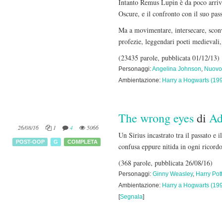
Intanto Remus Lupin è da poco arriva
Oscure, e il confronto con il suo pass
Ma a movimentare, intersecare, sconvol
profezie, leggendari poeti medievali, 
(23435 parole, pubblicata 01/12/13)
Personaggi:
Angelina Johnson
,
Nuovo
Ambientazione:
Harry a Hogwarts (19
The wrong eyes
di
Ad
26/08/16
1
4
5066
Un Sirius incastrato tra il passato e
POST-OOP
G
COMPLETA
confusa eppure nitida in ogni ricor
(368 parole, pubblicata 26/08/16)
Personaggi:
Ginny Weasley
,
Harry Pot
Ambientazione:
Harry a Hogwarts (19
[
Segnala
]