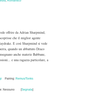
edia
,
Romantico
 vede offrire da Adrian Sharpmind,
scoprisse che il miglior agente
Slaydrake. E così Sharpmind si vede
 guerra, quando un abbattuto Draco
i insegnano anche materie Babbane,
sioni... e una ragazza particolare, a
gi
Pairing:
Remus/Tonks
de: Nessuno
[
Segnala
]