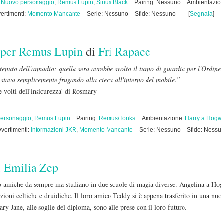
,
Nuovo personaggio
,
Remus Lupin
,
Sirius Black
Pairing: Nessuno
Ambientazi
ertimenti:
Momento Mancante
Serie: Nessuno
Sfide: Nessuno
[
Segnala
]
 per Remus Lupin
di
Fri Rapace
enuto dell'armadio: quella sera avrebbe svolto il turno di guardia per l'Ordin
stava semplicemente frugando alla cieca all'interno del mobile.”
le volti dell'insicurezza' di Rosmary
ersonaggio
,
Remus Lupin
Pairing:
Remus/Tonks
Ambientazione:
Harry a Hogw
vvertimenti:
Informazioni JKR
,
Momento Mancante
Serie: Nessuno
Sfide: Ness
i
Emilia Zep
 amiche da sempre ma studiano in due scuole di magia diverse. Angelina a Ho
dizioni celtiche e druidiche. Il loro amico Teddy si è appena trasferito in una nu
ry Jane, alle soglie del diploma, sono alle prese con il loro futuro.