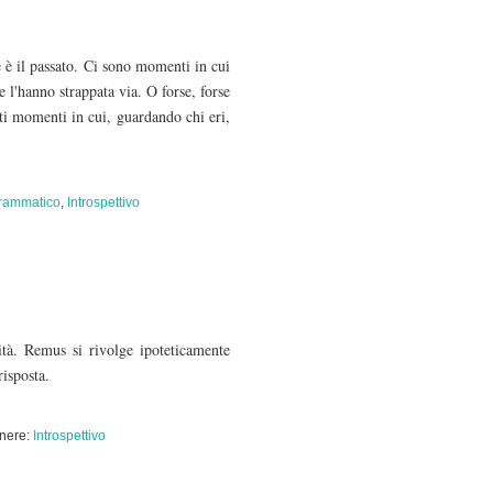
e è il passato. Ci sono momenti in cui
e l'hanno strappata via. O forse, forse
sti momenti in cui, guardando chi eri,
rammatico
,
Introspettivo
ità. Remus si rivolge ipoteticamente
risposta.
nere:
Introspettivo