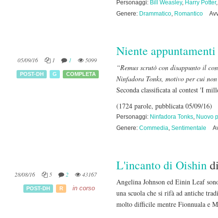
Personaggi:
Bill Weasley
,
Harry Potter
Genere:
Drammatico
,
Romantico
Avv
Niente appuntamenti
05/09/16
1
1
5099
“Remus scrutò con disappunto il cont
POST-DH
G
COMPLETA
Ninfadora Tonks, motivo per cui non 
Seconda classificata al contest 'I mil
(1724 parole, pubblicata 05/09/16)
Personaggi:
Ninfadora Tonks
,
Nuovo p
Genere:
Commedia
,
Sentimentale
A
L'incanto di Oishin
d
28/08/16
5
2
43167
Angelina Johnson ed Einin Leaf sono
in corso
POST-DH
R
una scuola che si rifà ad antiche tra
molto difficile mentre Fionnuala e Ma