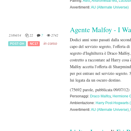
Pairing:
Altro
,
Andromeda/Ted
,
Lucius/
Avvertimenti:
AU (Alternate Universe)
Agente Malfoy - I W
23/04/14
22
7
2742
Dodici anni sono passati dalla secon
in corso
POST-DH
NC17
capo del servizio segreto, l'offerta 
segreto d'Inghilterra è Draco Malfoy
costretto a raccontare ad Harry cosa 
Malfoy accetta l'offerta di Sharpmin
per poi entrare nel servizio segreto.
lui legata da un oscuro destino.
(75692 parole, pubblicata 09/07/12)
Personaggi:
Draco Malfoy
,
Hermione 
Ambientazione:
Harry Post-Hogwarts 
Avvertimenti:
AU (Alternate Universe)
,