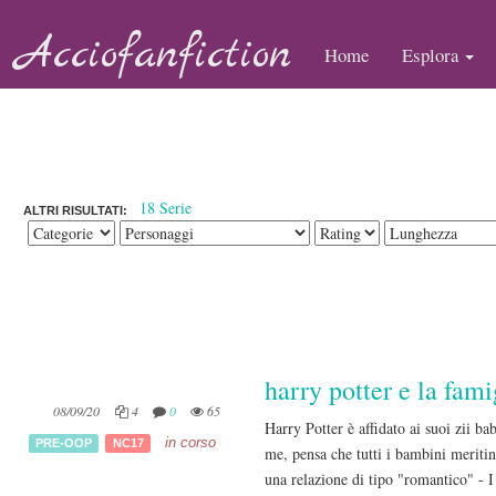
Acciofanfiction
Home
Esplora
18 Serie
ALTRI RISULTATI:
harry potter e la fam
08/09/20
4
0
65
Harry Potter è affidato ai suoi zii b
in corso
PRE-OOP
NC17
me, pensa che tutti i bambini merit
una relazione di tipo "romantico" - 