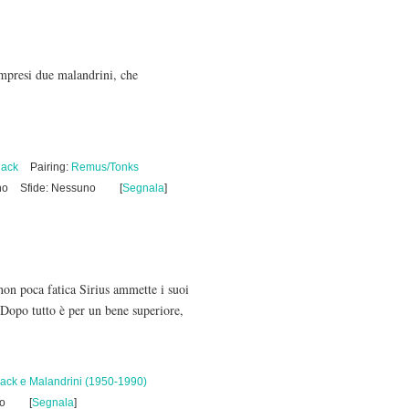
mpresi due malandrini, che
lack
Pairing:
Remus/Tonks
no
Sfide: Nessuno
[
Segnala
]
non poca fatica Sirius ammette i suoi
 Dopo tutto è per un bene superiore,
lack e Malandrini (1950-1990)
no
[
Segnala
]