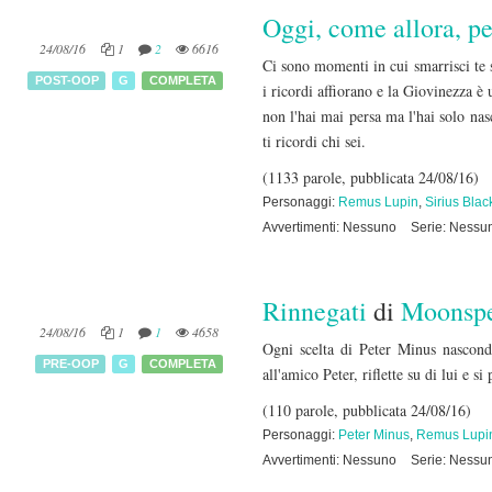
Oggi, come allora, p
24/08/16
1
2
6616
Ci sono momenti in cui smarrisci te s
POST-OOP
G
COMPLETA
i ricordi affiorano e la Giovinezza è 
non l'hai mai persa ma l'hai solo nas
ti ricordi chi sei.
(1133 parole, pubblicata 24/08/16)
Personaggi:
Remus Lupin
,
Sirius Blac
Avvertimenti: Nessuno
Serie: Nessu
Rinnegati
di
Moonspe
24/08/16
1
1
4658
Ogni scelta di Peter Minus nasconde
PRE-OOP
G
COMPLETA
all'amico Peter, riflette su di lui e s
(110 parole, pubblicata 24/08/16)
Personaggi:
Peter Minus
,
Remus Lupi
Avvertimenti: Nessuno
Serie: Nessu