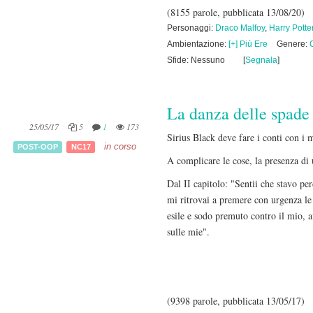
(8155 parole, pubblicata 13/08/20)
Personaggi:
Draco Malfoy
,
Harry Potte
Ambientazione:
[+] Più Ere
Genere:
Sfide: Nessuno
[
Segnala
]
La danza delle spade
25/05/17
5
1
173
Sirius Black deve fare i conti con i 
in corso
POST-OOP
NC17
A complicare le cose, la presenza di
Dal II capitolo: "Sentii che stavo pe
mi ritrovai a premere con urgenza le
esile e sodo premuto contro il mio, af
sulle mie".
(9398 parole, pubblicata 13/05/17)