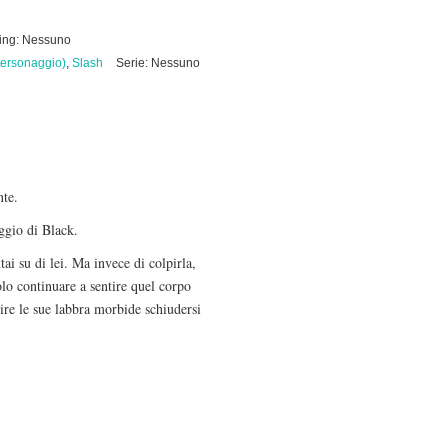
ring: Nessuno
ersonaggio)
,
Slash
Serie: Nessuno
ente.
eggio di Black.
ai su di lei. Ma invece di colpirla,
lo continuare a sentire quel corpo
tire le sue labbra morbide schiudersi