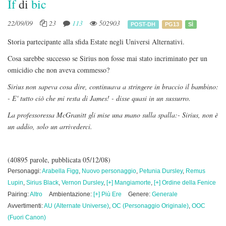
If
di
bic
22/09/09
23
113
502903
POST-DH
PG13
SÌ
Storia partecipante alla sfida Estate negli Universi Alternativi.
Cosa sarebbe successo se Sirius non fosse mai stato incriminato per un
omicidio che non aveva commesso?
Sirius non sapeva cosa dire, continuava a stringere in braccio il bambino:
- E' tutto ciò che mi resta di James! - disse quasi in un sussurro.
La professoressa McGranitt gli mise una mano sulla spalla:- Sirius, non è
un addio, solo un arrivederci.
(40895 parole, pubblicata 05/12/08)
Personaggi:
Arabella Figg
,
Nuovo personaggio
,
Petunia Dursley
,
Remus
Lupin
,
Sirius Black
,
Vernon Dursley
,
[+] Mangiamorte
,
[+] Ordine della Fenice
Pairing:
Altro
Ambientazione:
[+] Più Ere
Genere:
Generale
Avvertimenti:
AU (Alternate Universe)
,
OC (Personaggio Originale)
,
OOC
(Fuori Canon)