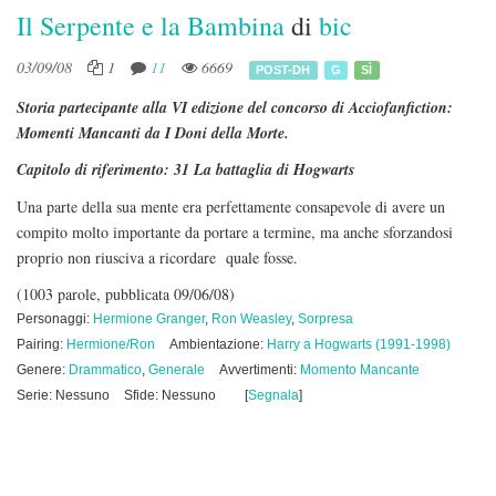
Il Serpente e la Bambina
di
bic
03/09/08
1
11
6669
POST-DH
G
SÌ
Storia partecipante alla VI edizione del concorso di Acciofanfiction:
Momenti Mancanti da I Doni della Morte.
Capitolo di riferimento: 31 La battaglia di Hogwarts
Una parte della sua mente era perfettamente consapevole di avere un
compito molto importante da portare a termine, ma anche sforzandosi
proprio non riusciva a ricordare quale fosse.
(1003 parole, pubblicata 09/06/08)
Personaggi:
Hermione Granger
,
Ron Weasley
,
Sorpresa
Pairing:
Hermione/Ron
Ambientazione:
Harry a Hogwarts (1991-1998)
Genere:
Drammatico
,
Generale
Avvertimenti:
Momento Mancante
Serie: Nessuno
Sfide: Nessuno
[
Segnala
]