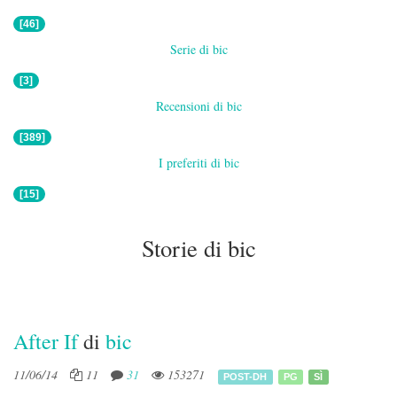
[46]
Serie di bic
[3]
Recensioni di bic
[389]
I preferiti di bic
[15]
Storie di bic
After If
di
bic
11/06/14
11
31
153271
POST-DH
PG
SÌ