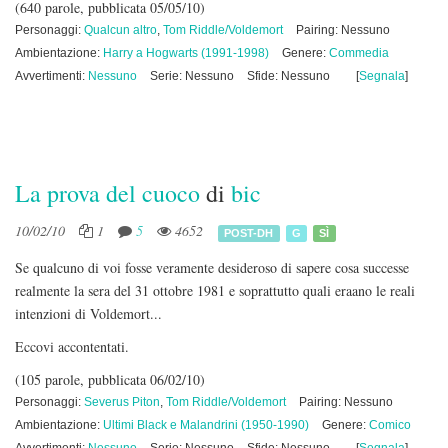
(640 parole, pubblicata 05/05/10)
Personaggi:
Qualcun altro
,
Tom Riddle/Voldemort
Pairing: Nessuno
Ambientazione:
Harry a Hogwarts (1991-1998)
Genere:
Commedia
Avvertimenti:
Nessuno
Serie: Nessuno
Sfide: Nessuno
[
Segnala
]
La prova del cuoco
di
bic
10/02/10
1
5
4652
POST-DH
G
SÌ
Se qualcuno di voi fosse veramente desideroso di sapere cosa successe
realmente la sera del 31 ottobre 1981 e soprattutto quali eraano le reali
intenzioni di Voldemort...
Eccovi accontentati.
(105 parole, pubblicata 06/02/10)
Personaggi:
Severus Piton
,
Tom Riddle/Voldemort
Pairing: Nessuno
Ambientazione:
Ultimi Black e Malandrini (1950-1990)
Genere:
Comico