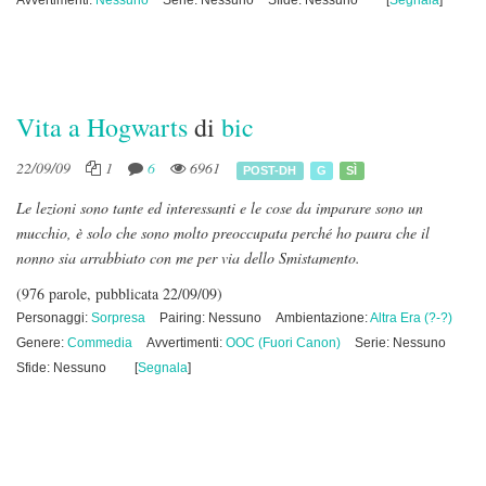
Avvertimenti:
Nessuno
Serie: Nessuno
Sfide: Nessuno
[
Segnala
]
Vita a Hogwarts
di
bic
22/09/09
1
6
6961
POST-DH
G
SÌ
Le lezioni sono tante ed interessanti e le cose da imparare sono un
mucchio, è solo che sono molto preoccupata perché ho paura che il
nonno sia arrabbiato con me per via dello Smistamento.
(976 parole, pubblicata 22/09/09)
Personaggi:
Sorpresa
Pairing: Nessuno
Ambientazione:
Altra Era (?-?)
Genere:
Commedia
Avvertimenti:
OOC (Fuori Canon)
Serie: Nessuno
Sfide: Nessuno
[
Segnala
]