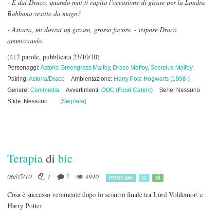
- E dai Draco, quando mai ti capita l'occasione di girare per la Londra
Babbana vestito da mago?
- Astoria, mi dovrai un grosso, grosso favore. - rispose Draco
ammiccando.
(412 parole, pubblicata 23/10/10)
Personaggi:
Astoria Greengrass Malfoy
,
Draco Malfoy
,
Scorpius Malfoy
Pairing:
Astoria/Draco
Ambientazione:
Harry Post-Hogwarts (1998-)
Genere:
Commedia
Avvertimenti:
OOC (Fuori Canon)
Serie: Nessuno
Sfide: Nessuno
[
Segnala
]
Terapia
di
bic
06/05/10
1
5
4940
POST-DH
G
SÌ
Cosa è successo veramente dopo lo scontro finale tra Lord Voldemort e
Harry Potter