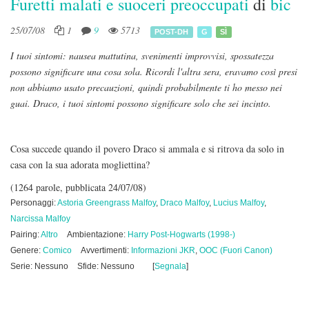
Furetti malati e suoceri preoccupati
di
bic
25/07/08
1
9
5713
POST-DH
G
SÌ
I tuoi sintomi: nausea mattutina, svenimenti improvvisi, spossatezza
possono significare una cosa sola. Ricordi l'altra sera, eravamo così presi
non abbiamo usato precauzioni, quindi probabilmente ti ho messo nei
guai. Draco, i tuoi sintomi possono significare solo che sei incinto.
Cosa succede quando il povero Draco si ammala e si ritrova da solo in
casa con la sua adorata mogliettina?
(1264 parole, pubblicata 24/07/08)
Personaggi:
Astoria Greengrass Malfoy
,
Draco Malfoy
,
Lucius Malfoy
,
Narcissa Malfoy
Pairing:
Altro
Ambientazione:
Harry Post-Hogwarts (1998-)
Genere:
Comico
Avvertimenti:
Informazioni JKR
,
OOC (Fuori Canon)
Serie: Nessuno
Sfide: Nessuno
[
Segnala
]