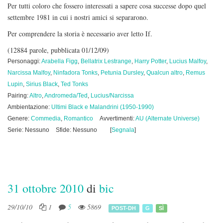
Per tutti coloro che fossero interessati a sapere cosa successe dopo quel
settembre 1981 in cui i nostri amici si separarono.
Per comprendere la storia è necessario aver letto If.
(12884 parole, pubblicata 01/12/09)
Personaggi:
Arabella Figg
,
Bellatrix Lestrange
,
Harry Potter
,
Lucius Malfoy
,
Narcissa Malfoy
,
Ninfadora Tonks
,
Petunia Dursley
,
Qualcun altro
,
Remus
Lupin
,
Sirius Black
,
Ted Tonks
Pairing:
Altro
,
Andromeda/Ted
,
Lucius/Narcissa
Ambientazione:
Ultimi Black e Malandrini (1950-1990)
Genere:
Commedia
,
Romantico
Avvertimenti:
AU (Alternate Universe)
Serie: Nessuno
Sfide: Nessuno
[
Segnala
]
31 ottobre 2010
di
bic
29/10/10
1
5
5869
POST-DH
G
SÌ