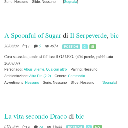
Serie: Nessuno
Sfide: Nessuno
[
Segnala
]
A Spoonful of Sugar
di
Il Serpeverde
,
bic
30/08/09
1
5
4974
POST-DH
G
SÌ
Cosa succede quando si fallisce il G.U.F.O.
(454 parole, pubblicata
26/08/09)
Personaggi:
Albus Silente
,
Qualcun altro
Pairing: Nessuno
Ambientazione:
Altra Era (?-?)
Genere:
Commedia
Avvertimenti:
Nessuno
Serie: Nessuno
Sfide: Nessuno
[
Segnala
]
La vita secondo Draco
di
bic
07/12/08
4
24
33688
POST-DH
G
NO