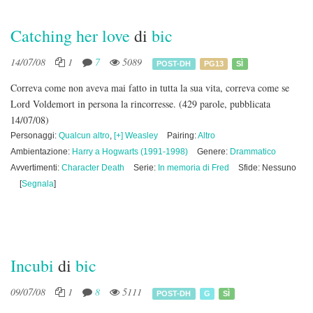
Catching her love
di
bic
14/07/08
1
7
5089
POST-DH
PG13
SÌ
Correva come non aveva mai fatto in tutta la sua vita, correva come se
Lord Voldemort in persona la rincorresse.
(429 parole, pubblicata
14/07/08)
Personaggi:
Qualcun altro
,
[+] Weasley
Pairing:
Altro
Ambientazione:
Harry a Hogwarts (1991-1998)
Genere:
Drammatico
Avvertimenti:
Character Death
Serie:
In memoria di Fred
Sfide: Nessuno
[
Segnala
]
Incubi
di
bic
09/07/08
1
8
5111
POST-DH
G
SÌ