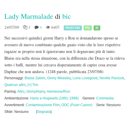
Lady Marmalade
di
bic
24/07/08
1
6
6405
POST-DH
PG
SÌ
Nei successivi quindici giorni Harry e Ron si domandarono spesso se
avessero di nuovo combinato qualche guaio visto che le loro rispettive
ragazze se proprio non li ignoravano non li degnavano più di tanto.
Blaise era nella stessa situazione, con la differenza che Draco se la rideva
sotto i baffi, mentre lui cercava disperatamente di capire cosa avesse
Daphne che non andava.
(1248 parole, pubblicata 23/07/08)
Personaggi:
Blaise Zabini
,
Ginny Weasley
,
Luna Lovegood
,
Neville Paciock
,
Qualcun altro
,
[+] Trio
Pairing:
Altro
,
Ginny/Harry
,
Hermione/Ron
Ambientazione:
Harry a Hogwarts (1991-1998)
Genere:
Commedia
Avvertimenti:
Contaminazione Film
,
OOC (Fuori Canon)
Serie: Nessuno
Sfide: Nessuno
[
Segnala
]