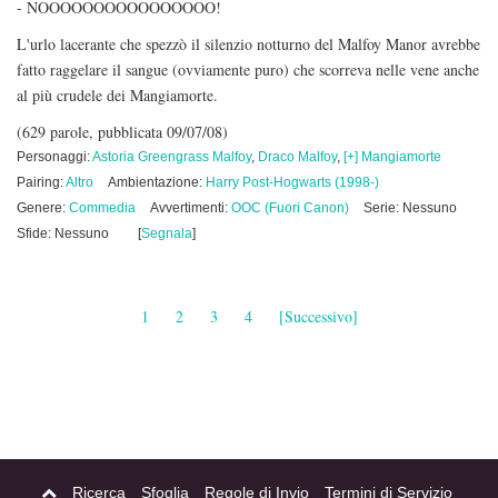
- NOOOOOOOOOOOOOOOO!
L'urlo lacerante che spezzò il silenzio notturno del Malfoy Manor avrebbe
fatto raggelare il sangue (ovviamente puro) che scorreva nelle vene anche
al più crudele dei Mangiamorte.
(629 parole, pubblicata 09/07/08)
Personaggi:
Astoria Greengrass Malfoy
,
Draco Malfoy
,
[+] Mangiamorte
Pairing:
Altro
Ambientazione:
Harry Post-Hogwarts (1998-)
Genere:
Commedia
Avvertimenti:
OOC (Fuori Canon)
Serie: Nessuno
Sfide: Nessuno
[
Segnala
]
1
2
3
4
[Successivo]
Ricerca
Sfoglia
Regole di Invio
Termini di Servizio