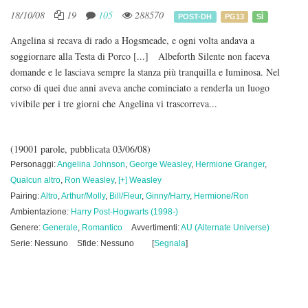
18/10/08
19
105
288570
POST-DH
PG13
SÌ
Angelina si recava di rado a Hogsmeade, e ogni volta andava a
soggiornare alla Testa di Porco [...] Albeforth Silente non faceva
domande e le lasciava sempre la stanza più tranquilla e luminosa. Nel
corso di quei due anni aveva anche cominciato a renderla un luogo
vivibile per i tre giorni che Angelina vi trascorreva...
(19001 parole, pubblicata 03/06/08)
Personaggi:
Angelina Johnson
,
George Weasley
,
Hermione Granger
,
Qualcun altro
,
Ron Weasley
,
[+] Weasley
Pairing:
Altro
,
Arthur/Molly
,
Bill/Fleur
,
Ginny/Harry
,
Hermione/Ron
Ambientazione:
Harry Post-Hogwarts (1998-)
Genere:
Generale
,
Romantico
Avvertimenti:
AU (Alternate Universe)
Serie: Nessuno
Sfide: Nessuno
[
Segnala
]