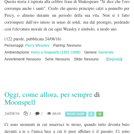
Questa storia è ispirata alla celibre frase di Shakespeare "Si dice che l'oro
corrompa anche i santi". Credo che questo principio calzi a pennello per
Percy, o almeno durante un periodo della sua vita. Non si è fatto
corrompere dall'oro inteso in senso di soldi, ma dal prestigio, perdendo
così l'elevatura morale di cui ogni Weasley è simbolo, a modo suo.
(122 parole, pubblicata 24/08/16)
Personaggi:
Percy Weasley
Pairing: Nessuno
Ambientazione:
Harry a Hogwarts (1991-1998)
Genere:
Generale
Avvertimenti: Nessuno
Serie: Nessuno
Sfide: Nessuno
[
Segnala
]
Oggi, come allora, per sempre
di
Moonspell
24/08/16
1
2
6616
POST-OOP
G
SÌ
Ci sono momenti in cui smarrisci te stesso, quando tutto diventa buio
davanti a te e l'unica luce a cui ti puoi affidare è il passato. Ci sono