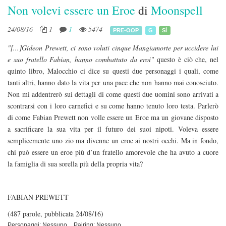
Non volevi essere un Eroe
di
Moonspell
24/08/16
1
1
5474
PRE-OOP
G
SÌ
"[...]Gideon Prewett, ci sono voluti cinque Mangiamorte per uccidere lui
e suo fratello Fabian, hanno combattuto da eroi"
questo è ciò che, nel
quinto libro, Malocchio ci dice su questi due personaggi i quali, come
tanti altri, hanno dato la vita per una pace che non hanno mai conosciuto.
Non mi addentrerò sui dettagli di come questi due uomini sono arrivati a
scontrarsi con i loro carnefici e su come hanno tenuto loro testa. Parlerò
di come Fabian Prewett non volle essere un Eroe ma un giovane disposto
a sacrificare la sua vita per il futuro dei suoi nipoti. Voleva essere
semplicemente uno zio ma divenne un eroe ai nostri occhi. Ma in fondo,
chi può essere un eroe più d’un fratello amorevole che ha avuto a cuore
la famiglia di sua sorella più della propria vita?
FABIAN PREWETT
(487 parole, pubblicata 24/08/16)
Personaggi: Nessuno
Pairing: Nessuno