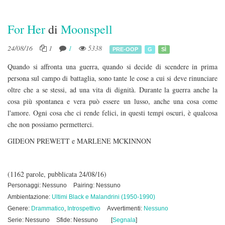
For Her
di
Moonspell
24/08/16
1
1
5338
PRE-OOP
G
SÌ
Quando si affronta una guerra, quando si decide di scendere in prima
persona sul campo di battaglia, sono tante le cose a cui si deve rinunciare
oltre che a se stessi, ad una vita di dignità. Durante la guerra anche la
cosa più spontanea e vera può essere un lusso, anche una cosa come
l'amore. Ogni cosa che ci rende felici, in questi tempi oscuri, è qualcosa
che non possiamo permetterci.
GIDEON PREWETT e MARLENE MCKINNON
(1162 parole, pubblicata 24/08/16)
Personaggi: Nessuno
Pairing: Nessuno
Ambientazione:
Ultimi Black e Malandrini (1950-1990)
Genere:
Drammatico
,
Introspettivo
Avvertimenti:
Nessuno
Serie: Nessuno
Sfide: Nessuno
[
Segnala
]