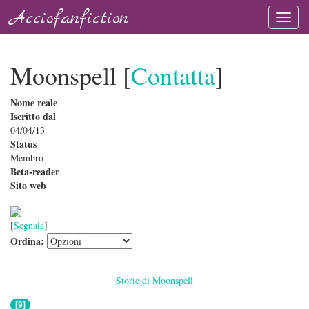
Acciofanfiction
Moonspell [
Contatta
]
Nome reale
Iscritto dal
04/04/13
Status
Membro
Beta-reader
Sito web
[
Segnala
]
Ordina:
Storie di Moonspell
[9]