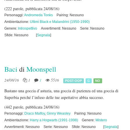
(222 parole, pubblicata 24/08/16)
Personaggi:
Andromeda Tonks
Pairing: Nessuno
Ambientazione:
Ultimi Black e Malandrini (1950-1990)
Genere:
Introspettivo
Avvertimenti: Nessuno
Serie: Nessuno
Sfide: Nessuno
[
Segnala
]
Baci
di
Moonspell
24/08/16
1
1
5516
POST-OOP
G
NO
Bastano una goccia d’astuzia, una goccia di pazienza ed una goccia di
Superbia perché l’infuso delle tue aspettative abbia successo.
(442 parole, pubblicata 24/08/16)
Personaggi:
Draco Malfoy
,
Ginny Weasley
Pairing: Nessuno
Ambientazione:
Harry a Hogwarts (1991-1998)
Genere:
Mistero
Avvertimenti: Nessuno
Serie: Nessuno
Sfide: Nessuno
[
Segnala
]