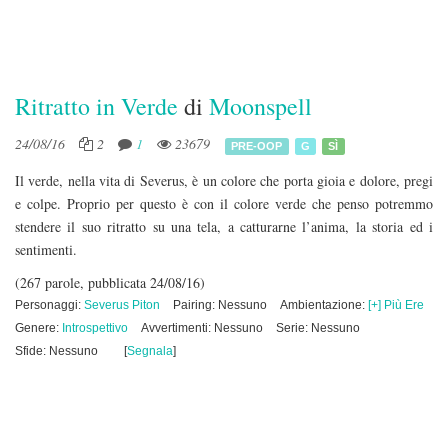
Ritratto in Verde
di
Moonspell
24/08/16
2
1
23679
PRE-OOP
G
SÌ
Il verde, nella vita di Severus, è un colore che porta gioia e dolore, pregi
e colpe. Proprio per questo è con il colore verde che penso potremmo
stendere il suo ritratto su una tela, a catturarne l’anima, la storia ed i
sentimenti.
(267 parole, pubblicata 24/08/16)
Personaggi:
Severus Piton
Pairing: Nessuno
Ambientazione:
[+] Più Ere
Genere:
Introspettivo
Avvertimenti: Nessuno
Serie: Nessuno
Sfide: Nessuno
[
Segnala
]