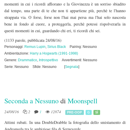
momenti in cui i ricordi affiorano e la Giovinezza è un sorriso sbiadito
dal tempo, una parte di te che non ti appartiene più, perchè te l'hanno
strappata via. O forse, forse non l'hai mai persa ma l'hai solo nascosta
bene in fondo al cuore, a proteggerla, perchè potessi rispolverarla in
questi momenti in cui, guardando chi eri, ti ricordi chi sei.
(1133 parole, pubblicata 24/08/16)
Personaggi:
Remus Lupin
,
Sirius Black
Pairing: Nessuno
Ambientazione:
Harry a Hogwarts (1991-1998)
Genere:
Drammatico
,
Introspettivo
Avvertimenti: Nessuno
Serie: Nessuno
Sfide: Nessuno
[
Segnala
]
Seconda a Nessuno
di
Moonspell
24/08/16
2
1
12874
PRE-OOP
G
SÌ
Attimi rubati. In una DoubleDrabble la fotografia dello smistamento di
Andromeda tra le ambiziose fila di Serpeverde.