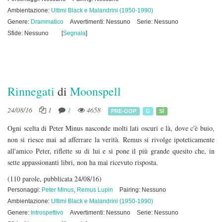
Ambientazione:
Ultimi Black e Malandrini (1950-1990)
Genere:
Drammatico
Avvertimenti: Nessuno
Serie: Nessuno
Sfide: Nessuno
[
Segnala
]
Rinnegati
di
Moonspell
24/08/16
1
1
4658
PRE-OOP
G
SÌ
Ogni scelta di Peter Minus nasconde molti lati oscuri e là, dove c'è buio,
non si riesce mai ad afferrare la verità. Remus si rivolge ipoteticamente
all'amico Peter, riflette su di lui e si pone il più grande quesito che, in
sette appassionanti libri, non ha mai ricevuto risposta.
(110 parole, pubblicata 24/08/16)
Personaggi:
Peter Minus
,
Remus Lupin
Pairing: Nessuno
Ambientazione:
Ultimi Black e Malandrini (1950-1990)
Genere:
Introspettivo
Avvertimenti: Nessuno
Serie: Nessuno