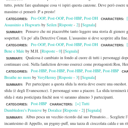
tutto, potete fare qualunque cosa vi ispiri questa canzone. Deve però essere u
massimo ci penserò :P a presto!
Pre-OOP
,
Post-OOP
,
Post-HBP
,
Post-DH
CATEGORIES:
CHARACTERS:
Assassinio a Hogwarts
by
Seilen
[
Risposte
-
2
] [
Segnala
]
Pensavo che mi piacerebbe tanto leggere una storia di gienere gi
SUMMARY:
sospettati. Un po' alla Detective Conan. L'assassino si deve scoprire alla fin
Pre-OOP
,
Post-OOP
,
Post-HBP
,
Post-DH
CATEGORIES:
CHARACTERS:
Bene e Male
by M.H. [
Risposte
-
0
] [
Segnala
]
Qualcosa è cambiato in fondo al cuore di tutti i personaggi dop
SUMMARY:
continuare così. Nella fanfiction devono essereci come protagonisti:Ron, H
Post-HBP
,
Post-HBP
,
Post-HBP
,
Post-HBP
,
Post-HBP
CATEGORIES:
CH
Breathe no more
by
VeryHermy
[
Risposte
-
3
] [
Segnala
]
Per partecipare a questa sfida la storia deve essere una oneshot.
SUMMARY:
sfida (è degli Evanescence). I personaggi sono a piacere. La sfida terminerà il
sfida è stata posticipata finchè non vi saranno almeno 3 partecipanti.
Post-HBP
[+] Tutti
CATEGORIES:
CHARACTERS:
Dumbledore's Pensieve
by
Doralice
[
Risposte
-
2
] [
Segnala
]
Albus pesca un vecchio ricordo dal suo Pensatoio... Scegliete l'
SUMMARY:
incantesimo di Appello, un pygmy-puff, una tazza di cioccolata calda e un rit