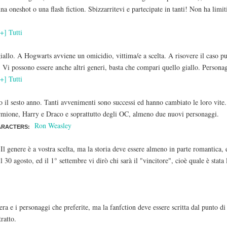
na oneshot o una flash fiction. Sbizzarritevi e partecipate in tanti! Non ha limi
[+] Tutti
allo. A Hogwarts avviene un omicidio, vittima/e a scelta. A risovere il caso può
e. Vi possono essere anche altri generi, basta che compari quello giallo. Personag
[+] Tutti
o il sesto anno. Tanti avvenimenti sono successi ed hanno cambiato le loro vite.
ermione, Harry e Draco e soprattutto degli OC, almeno due nuovi personaggi.
Ron Weasley
ARACTERS:
 Il genere è a vostra scelta, ma la storia deve essere almeno in parte romantica,
 30 agosto, ed il 1° settembre vi dirò chi sarà il "vincitore", cioè quale è stat
era e i personaggi che preferite, ma la fanfction deve essere scritta dal punto 
ratto.