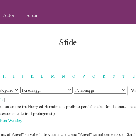
Autori
Forum
Sfide
H
I
J
K
L
M
N
O
P
Q
R
S
T
U
la
]
, un amore tra Harry ed Hermione... proibito perchè anche Ron la ama... sta a v
cessariamente tra i protagonisti)
,
Ron Weasley
rms of Angel" (a volte la trovate anche come "Angel" semplicemente), di Sarah 