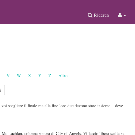
Ricerca
V
W
X
Y
Z
Altro
oi scegliere il finale ma alla fine loro due devono stare insieme... deve
Mc Lachlan, colonna sonora di City of Angels. Vi lascio libera scelta su