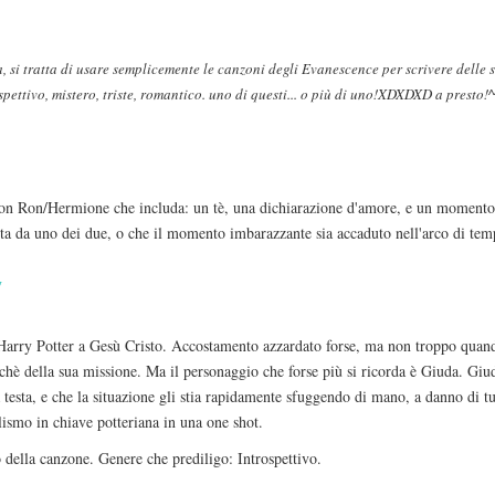
a, si tratta di usare semplicemente le canzoni degli Evanescence per scrivere delle
spettivo, mistero, triste, romantico. uno di questi... o più di uno!XDXDXD a presto!^
tion Ron/Hermione che includa: un tè, una dichiarazione d'amore, e un momento m
atta da uno dei due, o che il momento imbarazzante sia accaduto nell'arco di t
y
 Harry Potter a Gesù Cristo. Accostamento azzardato forse, ma non troppo quand
rchè della sua missione. Ma il personaggio che forse più si ricorda è Giuda. Giu
 testa, e che la situazione gli stia rapidamente sfuggendo di mano, a danno di tu
lismo in chiave potteriana in una one shot.
o della canzone. Genere che prediligo: Introspettivo.