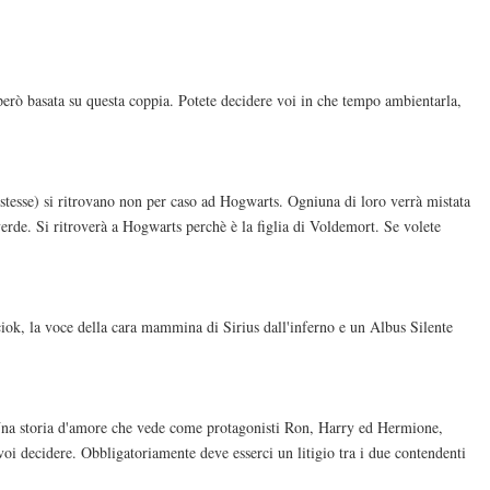
però basata su questa coppia. Potete decidere voi in che tempo ambientarla,
i stesse) si ritrovano non per caso ad Hogwarts. Ogniuna di loro verrà mistata
erde. Si ritroverà a Hogwarts perchè è la figlia di Voldemort. Se volete
ciok, la voce della cara mammina di Sirius dall'inferno e un Albus Silente
". Una storia d'amore che vede come protagonisti Ron, Harry ed Hermione,
voi decidere. Obbligatoriamente deve esserci un litigio tra i due contendenti