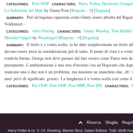
Post-OOP
Harry Potter
,
Hermione Grange
CATEGORIES:
CHARACTERS:
La Seduzione del Male
by Ginny/Tom [
Risposte
-
0
] [
Segnala
]
Può un'ingenua ragazzina come Ginny essere attratta dal Ragaz
SUMMARY:
Voldemort.-
Altro Pairing
Ginny Weasley
,
Tom Riddle/
CATEGORIES:
CHARACTERS:
Mischief fangirl
by
Weasleygirl
[
Risposte
-
0
] [
Segnala
]
Il titolo è a vostra scelta, io ho dato semplicemente un titolo 
SUMMARY:
devono essere presi in considerazione più di tanto. Il punto di vista è a vos
renderla buona. George non deve passare dal lato oscuro come Pansy non de
pazzamente. L'ambientazione è una sera d'inverno (sia ad Hogwarts che
mancano una o due non è un problema, ma massimo ne manchino due, eh! :D) L
amo' privi di significato, grazie). La lunghezza è a vostra scelta così come 
Pre-OOP
,
Post-OOP
,
Post-HBP
,
Post-DH
CATEGORIES:
CHARACTERS:
Ricerca
Sfoglia
Regol
Harry Potter & co. © J.K. Rowling, Warner Bros, Salani Editore. Tutti i diritti ri