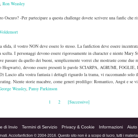
r
,
Ron Weasley
zo Oscuro? -Per partecipare a questa challenge dovete scrivere una fanfic che
Voldemort
alla sfida, il vostro NON deve essere lo stesso. La fanfiction deve essere incentr
tra scelta. I personaggi devono essere rigorosamente in character e niente Mary S
ve passare da quello dei buoni, semplicemente vorrei che mostraste come due 
 dopo Hogwarts), devono essere presenti le parole SCIARPA, AGRUMI, FOGLI
ascio alla vostra fantasia i dettagli riguardo la trama, vi raccomando solo i
il rating. Niente storie macabre, come generi prediligo: Romantico, Angst e se v
George Weasley
,
Pansy Parkinson
1
2
[Successivo]
e di Invio
Termini di Servizio
Privacy & Cookie
Informazioni
Aiuto
servati. Acciofanfiction © 2004-2016. Questo sito non è a scopo di lucro, tutti i materi