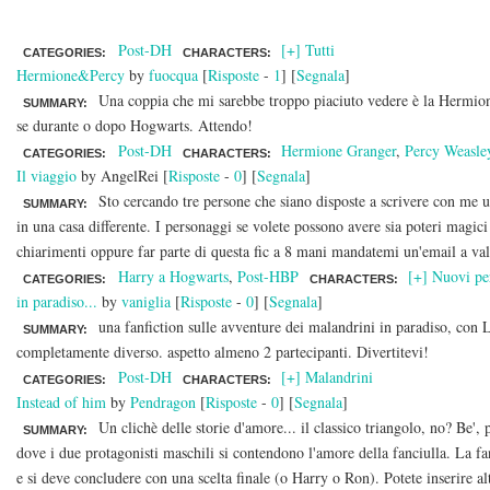
Post-DH
[+] Tutti
CATEGORIES:
CHARACTERS:
Hermione&Percy
by
fuocqua
[
Risposte
-
1
] [
Segnala
]
Una coppia che mi sarebbe troppo piaciuto vedere è la Hermione/
SUMMARY:
se durante o dopo Hogwarts. Attendo!
Post-DH
Hermione Granger
,
Percy Weasle
CATEGORIES:
CHARACTERS:
Il viaggio
by AngelRei [
Risposte
-
0
] [
Segnala
]
Sto cercando tre persone che siano disposte a scrivere con me un
SUMMARY:
in una casa differente. I personaggi se volete possono avere sia poteri magic
chiarimenti oppure far parte di questa fic a 8 mani mandatemi un'email a va
Harry a Hogwarts
,
Post-HBP
[+] Nuovi pe
CATEGORIES:
CHARACTERS:
in paradiso...
by
vaniglia
[
Risposte
-
0
] [
Segnala
]
una fanfiction sulle avventure dei malandrini in paradiso, con 
SUMMARY:
completamente diverso. aspetto almeno 2 partecipanti. Divertitevi!
Post-DH
[+] Malandrini
CATEGORIES:
CHARACTERS:
Instead of him
by
Pendragon
[
Risposte
-
0
] [
Segnala
]
Un clichè delle storie d'amore... il classico triangolo, no? Be
SUMMARY:
dove i due protagonisti maschili si contendono l'amore della fanciulla. La fa
e si deve concludere con una scelta finale (o Harry o Ron). Potete inserire 