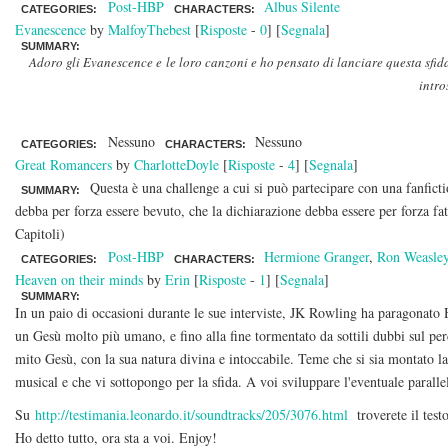
Post-HBP
Albus Silente
CATEGORIES:
CHARACTERS:
Evanescence
by
MalfoyThebest
[
Risposte
-
0
] [
Segnala
]
SUMMARY:
Adoro gli Evanescence e le loro canzoni e ho pensato di lanciare questa sfid
intro
Nessuno
Nessuno
CATEGORIES:
CHARACTERS:
Great Romancers
by
CharlotteDoyle
[
Risposte
-
4
] [
Segnala
]
Questa è una challenge a cui si può partecipare con una fanfic
SUMMARY:
debba per forza essere bevuto, che la dichiarazione debba essere per forza f
Capitoli)
Post-HBP
Hermione Granger
,
Ron Weasle
CATEGORIES:
CHARACTERS:
Heaven on their minds
by
Erin
[
Risposte
-
1
] [
Segnala
]
SUMMARY:
In un paio di occasioni durante le sue interviste, JK Rowling ha paragonato
un Gesù molto più umano, e fino alla fine tormentato da sottili dubbi sul pe
mito Gesù, con la sua natura divina e intoccabile. Teme che si sia montato la
musical e che vi sottopongo per la sfida. A voi sviluppare l'eventuale paralle
Su
http://testimania.leonardo.it/soundtracks/205/3076.html
troverete il test
Ho detto tutto, ora sta a voi. Enjoy!