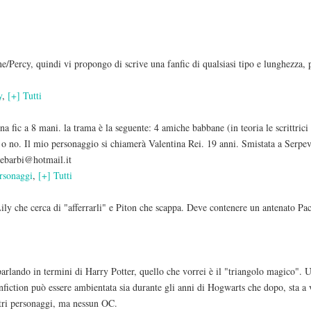
Percy, quindi vi propongo di scrive una fanfic di qualsiasi tipo e lunghezza, 
y
,
[+] Tutti
a fic a 8 mani. la trama è la seguente: 4 amiche babbane (in teoria le scrittric
i o no. Il mio personaggio si chiamerà Valentina Rei. 19 anni. Smistata a Serpev
lebarbi@hotmail.it
rsonaggi
,
[+] Tutti
Lily che cerca di "afferrarli" e Piton che scappa. Deve contenere un antenato Pa
', parlando in termini di Harry Potter, quello che vorrei è il "triangolo magico
nfiction può essere ambientata sia durante gli anni di Hogwarts che dopo, sta a 
altri personaggi, ma nessun OC.