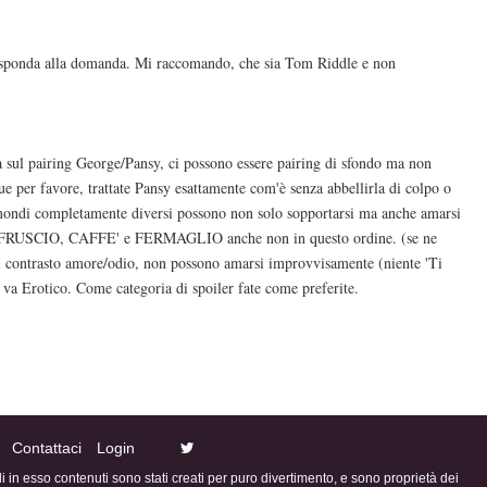
 risponda alla domanda. Mi raccomando, che sia Tom Riddle e non
ata sul pairing George/Pansy, ci possono essere pairing di sfondo ma non
ue per favore, trattate Pansy esattamente com'è senza abbellirla di colpo o
mondi completamente diversi possono non solo sopportarsi ma anche amarsi
E, FRUSCIO, CAFFE' e FERMAGLIO anche non in questo ordine. (se ne
l contrasto amore/odio, non possono amarsi improvvisamente (niente 'Ti
i va Erotico. Come categoria di spoiler fate come preferite.
Contattaci
Login
ali in esso contenuti sono stati creati per puro divertimento, e sono proprietà dei