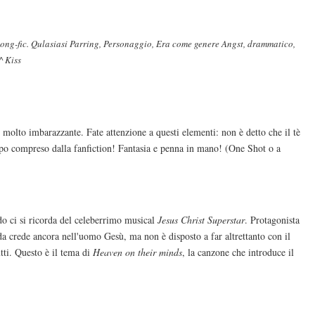
 song-fic. Qulasiasi Parring, Personaggio, Era come genere Angst, drammatico,
^ Kiss
olto imbarazzante. Fate attenzione a questi elementi: non è detto che il tè
empo compreso dalla fanfiction! Fantasia e penna in mano! (One Shot o a
o ci si ricorda del celeberrimo musical
Jesus Christ Superstar
. Protagonista
da crede ancora nell'uomo Gesù, ma non è disposto a far altrettanto con il
tti. Questo è il tema di
Heaven on their minds
, la canzone che introduce il