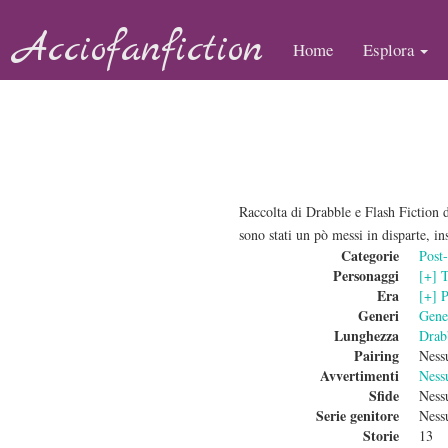
Acciofanfiction
Home
Esplora
Raccolta di Drabble e Flash Fiction 
sono stati un pò messi in disparte, i
Categorie
Post
Personaggi
[+] T
Era
[+] 
Generi
Gene
Lunghezza
Drab
Pairing
Ness
Avvertimenti
Ness
Sfide
Ness
Serie genitore
Ness
Storie
13