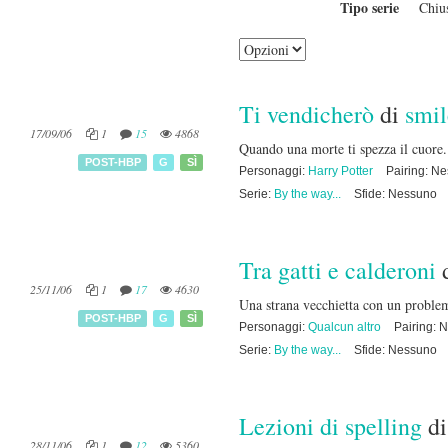
Tipo serie
Chiu
Ti vendicherò
di
smil
17/09/06
1
15
4868
Quando una morte ti spezza il cuore.
POST-HBP
G
SÌ
Personaggi:
Harry Potter
Pairing: N
Serie:
By the way...
Sfide: Nessuno
Tra gatti e calderoni
25/11/06
1
17
4630
Una strana vecchietta con un probl
POST-HBP
G
SÌ
Personaggi:
Qualcun altro
Pairing: 
Serie:
By the way...
Sfide: Nessuno
Lezioni di spelling
d
28/11/06
1
12
5360