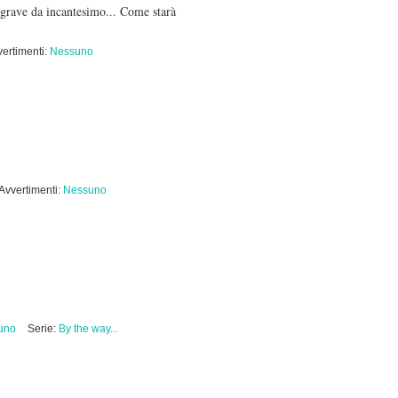
 grave da incantesimo... Come starà
ertimenti:
Nessuno
Avvertimenti:
Nessuno
uno
Serie:
By the way...