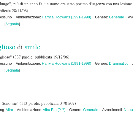
ungo", più di un anno fà, un uomo era stato portato d'urgenza con una lesione
blicata 28/11/06)
Nessuno
Ambientazione:
Harry a Hogwarts (1991-1998)
Genere:
Generale
Avv
[
Segnala
]
glioso
di
smile
oglioso"
(337 parole, pubblicata 19/12/06)
Nessuno
Ambientazione:
Harry a Hogwarts (1991-1998)
Genere:
Drammatico
[
Segnala
]
... Sono me"
(113 parole, pubblicata 04/01/07)
ing:
Altro
Ambientazione:
Altra Era (?-?)
Genere:
Generale
Avvertimenti:
Ness