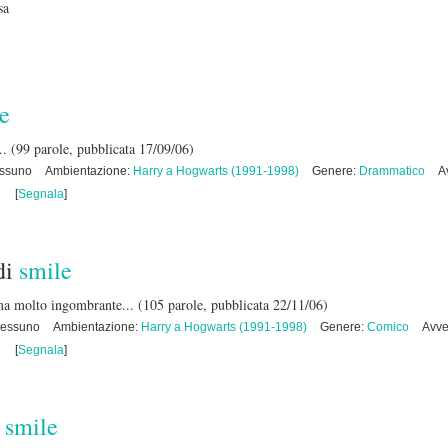
sa
e
..
(99 parole, pubblicata 17/09/06)
essuno
Ambientazione:
Harry a Hogwarts (1991-1998)
Genere:
Drammatico
A
[
Segnala
]
di
smile
ema molto ingombrante...
(105 parole, pubblicata 22/11/06)
Nessuno
Ambientazione:
Harry a Hogwarts (1991-1998)
Genere:
Comico
Avve
[
Segnala
]
i
smile