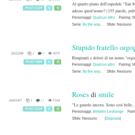
Al quarto piano dell'ospedale "San M
POST-OOP
G
SÌ
adesso quest'uomo?
(155 parole, pub
Personaggi:
Qualcun altro
Pairing: 
Serie:
By the way...
Sfide: Nessuno
Stupido fratello orgo
20/12/06
1
9
5075
Rimpianti e dolori di un uomo "org
POST-HBP
G
SÌ
Personaggi:
Qualcun altro
Pairing: 
Serie:
By the way...
Sfide: Nessuno
Roses
di
smile
04/01/07
1
11
5104
"Le guardo ancora. Sono così belle
POST-OOP
G
SÌ
Personaggi:
Bellatrix Lestrange
Pair
Sfide: Nessuno
[
Segnala
]