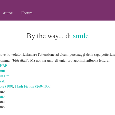
Autori
Forum
By the way... di
smile
dove ho voluto richiamare l'attenzione ad alcuni personaggi della saga potteria
nsomma, "bistrattati". Ma non saranno gli unici protagonisti.rnBuona lettura...
-HBP
utti
Più Ere
rale
ble (100)
,
Flash Fiction (260-1000)
uno
uno
uno
uno