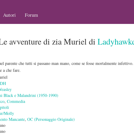
Autori
Forum
Le avventure di zia Muriel di
Ladyhawk
quel parente che tutti si passano man mano, come se fosse mortalmente infettivo
 a che fare.
uriel
-DH
Weasley
mi Black e Malandrini (1950-1990)
ico
,
Commedia
pitoli
ur/Molly
nto Mancante
,
OC (Personaggio Originale)
uno
uno