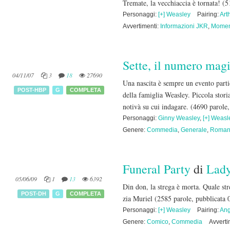
Tremate, la vecchiaccia è tornata!
(5
Personaggi:
[+] Weasley
Pairing:
Art
Avvertimenti:
Informazioni JKR
,
Momen
Sette, il numero mag
04/11/07
3
18
27690
Una nascita è sempre un evento parti
POST-HBP
G
COMPLETA
della famiglia Weasley. Piccola stor
notivà su cui indagare.
(4690 parole,
Personaggi:
Ginny Weasley
,
[+] Weasl
Genere:
Commedia
,
Generale
,
Roman
Funeral Party
di
Lad
05/06/09
1
13
6392
Din don, la strega è morta. Quale str
POST-DH
G
COMPLETA
zia Muriel
(2585 parole, pubblicata 
Personaggi:
[+] Weasley
Pairing:
Ang
Genere:
Comico
,
Commedia
Avverti