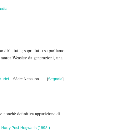
edia
dirla tutta; soprattutto se parliamo
a marca Weasley da generazioni, una
Muriel
Sfide: Nessuno
[
Segnala
]
te nonchè definitiva apparizione di
:
Harry Post-Hogwarts (1998-)