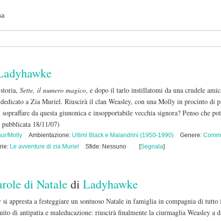
sa
Ladyhawke
 storia,
Sette, il numero magico
, e dopo il tarlo instillatomi da una crudele ami
e dedicato a Zia Muriel. Riuscirà il clan Weasley, con una Molly in procinto di p
rsi sopraffare da questa giunonica e insopportabile vecchia signora? Penso che po
 pubblicata 18/11/07)
hur/Molly
Ambientazione:
Ultimi Black e Malandrini (1950-1990)
Genere:
Comm
rie:
Le avventure di zia Muriel
Sfide: Nessuno
[
Segnala
]
role di Natale
di
Ladyhawke
i appresta a festeggiare un sontuoso Natale in famiglia in compagnia di tutto 
uito di antipatia e maleducazione: riuscirà finalmente la ciurmaglia Weasley a d