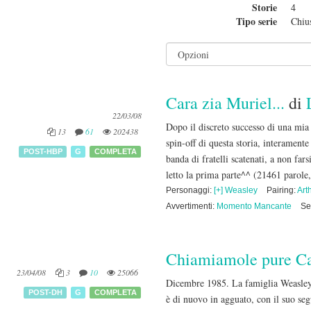
Storie
4
Tipo serie
Chiu
Cara zia Muriel...
di
22/03/08
Dopo il discreto successo di una mia
13
61
202438
spin-off di questa storia, interament
POST-HBP
G
COMPLETA
banda di fratelli scatenati, a non fa
letto la prima parte^^
(21461 parole,
Personaggi:
[+] Weasley
Pairing:
Art
Avvertimenti:
Momento Mancante
Se
Chiamiamole pure Ca
23/04/08
3
10
25066
Dicembre 1985. La famiglia Weasley s
POST-DH
G
COMPLETA
è di nuovo in agguato, con il suo seg