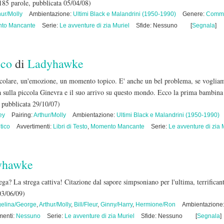
185 parole, pubblicata 05/04/08)
hur/Molly
Ambientazione:
Ultimi Black e Malandrini (1950-1990)
Genere:
Comm
to Mancante
Serie:
Le avventure di zia Muriel
Sfide: Nessuno
[
Segnala
]
ico
di
Ladyhawke
colare, un'emozione, un momento topico. E' anche un bel problema, se vogliamo 
ia sulla piccola Ginevra e il suo arrivo su questo mondo. Ecco la prima bambin
 pubblicata 29/10/07)
ey
Pairing:
Arthur/Molly
Ambientazione:
Ultimi Black e Malandrini (1950-1990)
tico
Avvertimenti:
Libri di Testo
,
Momento Mancante
Serie:
Le avventure di zia 
yhawke
ega? La strega cattiva! Citazione dal sapore simpsoniano per l'ultima, terrifican
03/06/09)
elina/George
,
Arthur/Molly
,
Bill/Fleur
,
Ginny/Harry
,
Hermione/Ron
Ambientazione
menti:
Nessuno
Serie:
Le avventure di zia Muriel
Sfide: Nessuno
[
Segnala
]