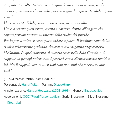
una, due, tre volte. L'aveva sentita quando ancora era acerba, ma lui
aveva capito subito che avrebbe portato a grandi imprese, terribili, sì, ma
grandi.
L'aveva sentita flebile, senza riconoscerla, dentro un altro.
L'aveva sentita quest'estate, oscura e confusa, dentro all'oggetto che
sapeva pensare portato all'interno dello studio del preside.
Per la prima volta, si sentì quasi andare a fuoco. Il bambino sotto di lui
si tolse velocemente gridando, davanti a una sbigottita professoressa
McGranitt. In quel momento, il silenzio scese nella Sala Grande, e il
cappello lo percepì poiché tutti i pensieri erano silenziosamente rivolti a
lui. Ma il cappello aveva attenzioni solo per colui che possedeva due
voci."
(11824 parole, pubblicata 08/01/18)
Personaggi:
Harry Potter
Pairing:
Draco/Harry
Ambientazione:
Harry a Hogwarts (1991-1998)
Genere:
Introspettivo
Avvertimenti:
OOC (Fuori Personaggio)
Serie: Nessuno
Sfide: Nessuno
[
Segnala
]