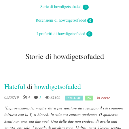
Serie di howdigetsofaded
0
Recensioni di howdigetsofaded
0
I preferiti di howdigetsofaded
0
Storie di howdigetsofaded
Hateful
di
howdigetsofaded
05/08/19
4
1
82165
in corso
PRE-OOP
PG
"Improvvisamente, mentre stava per smistare un ragazzino il cui cognome
iniziava con la T, si bloccò. In sala era entrato qualcuno. O qualcosa.
Sentì non una, ma due voci. Una delle due non credeva di averla mai
sentita, era solo il ricordo di un'altra voce. L'altra, però, l'aveva sentita