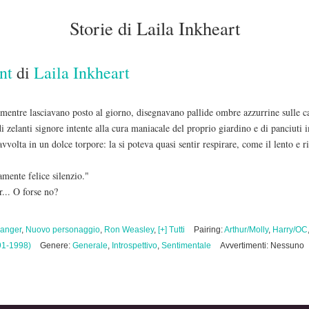
Storie di Laila Inkheart
nt
di
Laila Inkheart
i mentre lasciavano posto al giorno, disegnavano pallide ombre azzurrine sulle c
 di zelanti signore intente alla cura maniacale del proprio giardino e di panciuti
avvolta in un dolce torpore: la si poteva quasi sentir respirare, come il lento e r
amente felice silenzio."
... O forse no?
anger
,
Nuovo personaggio
,
Ron Weasley
,
[+] Tutti
Pairing:
Arthur/Molly
,
Harry/OC
91-1998)
Genere:
Generale
,
Introspettivo
,
Sentimentale
Avvertimenti: Nessuno