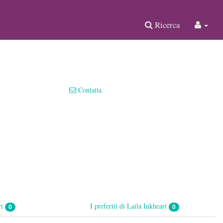
Ricerca
Contatta
rt
I preferiti di Laila Inkheart
0
0