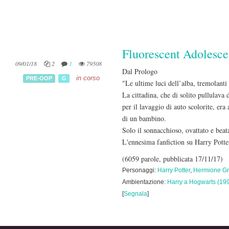
Fluorescent Adolesce
09/01/18
2
1
79508
Dal Prologo
in corso
PRE-OOP
G
"Le ultime luci dell’alba, tremolant
La cittadina, che di solito pullulava
per il lavaggio di auto scolorite, era 
di un bambino.
Solo il sonnacchioso, ovattato e beat
L'ennesima fanfiction su Harry Potter
(6059 parole, pubblicata 17/11/17)
Personaggi:
Harry Potter
,
Hermione Gr
Ambientazione:
Harry a Hogwarts (19
[
Segnala
]