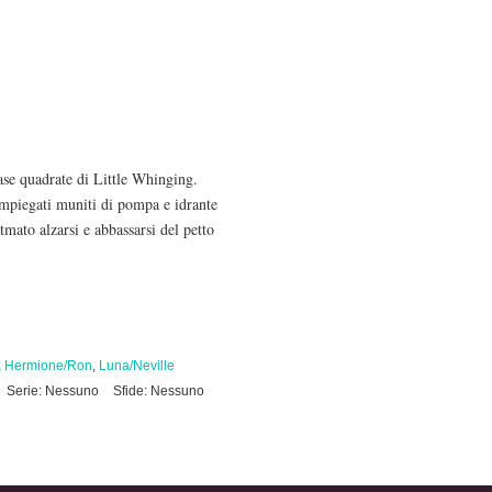
ase quadrate di Little Whinging.
 impiegati muniti di pompa e idrante
itmato alzarsi e abbassarsi del petto
,
Hermione/Ron
,
Luna/Neville
Serie: Nessuno
Sfide: Nessuno