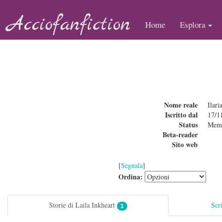
Acciofanfiction
Home
Esplora
Nome reale
Ilari
Iscritto dal
17/1
Status
Mem
Beta-reader
Sito web
[
Segnala
]
Ordina:
Storie di Laila Inkheart
Ser
1