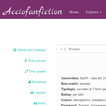
Acciofanfiction
Home
Esplora
Tabella dei Contenuti
Testo piccolo
Testo grande
Autore/data
: Ida59 – idea del 2
Download
Beta-reader:
nessuno
Tipologia:
racconto in 5 brevi pa
Capitolo
Rating:
per tutti
Genere:
introspettivo, romantic
Storia
Personaggi
: Severus, personaggi