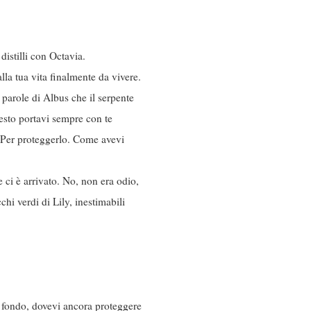
distilli con Octavia.
lla tua vita finalmente da vivere.
e parole di Albus che il serpente
esto portavi sempre con te
e. Per proteggerlo. Come avevi
 ci è arrivato. No, non era odio,
chi verdi di Lily, inestimabili
n fondo, dovevi ancora proteggere