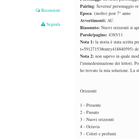
Pairing
: Severus/ personaggio or
Recensioni
Epoca
: (molto) post 7° anno
Avvertimenti:
AU
Segnala
Riassunto:
Nuovi orizzonti si apr
Parole/pagine:
4385/11
Nota 1:
la storia è stata scritta pe
t=59127153#entry418840595) del
Nota 2:
non sapevo in quale modo 
l'immedesimazione dei lettori. Poi
ho trovato la mia soluzione. La st
Orizzonti
1 - Presente
2 - Passato
3 - Nuovi orizzonti
4 - Octavia
5 - Colori e profumi