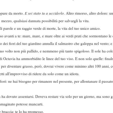
eppure da morto.
E sei stato tu a ucciderlo
. Altro rimorso, altro dolore: 
ezzo, qualsiasi dannata possibilità per salvargli la vita.
ili parole e un raggio verde di morte, la vita del tuo unico amico.
isso avanti a te: mare, mare, e mare oltre ai verdi prati che sormontano le 
mo dei fiori del tuo giardino annulla il salmastro che galoppa nel vento; e 
 tuo volto non più pallido, e nemmeno più tanto spigoloso. Il sole ha colo
a di Octavia ha ammorbidito le linee del tuo viso. E non solo quelle: final
a: per diventare grasso, però, dovrai vivere come minimo altri 100 anni
etti all'improvviso di ridere da solo come un idiota.
 fiori: ne hai bisogno per rimanere nel presente, per allontanare il passat
a ha dovuto assentarsi. Doveva restare via solo per un giorno, ma sono gi
mmaginato potesse mancarti.
e braccia: te lo ha promesso.