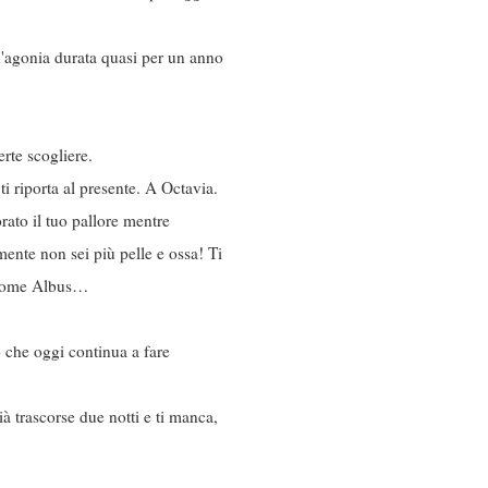
un'agonia durata quasi per un anno
erte scogliere.
ti riporta al presente. A Octavia.
rato il tuo pallore mentre
mente non sei più pelle e ossa! Ti
, come Albus…
o che oggi continua a fare
à trascorse due notti e ti manca,