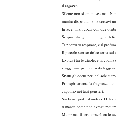
il ragazzo.
Silente non si smentisce mai. N
mentre disperatamente cercavi un m
Invece, l'hai rubata con due orrib
Sospiri, stringi i denti e guardi f
Ti ricordi di respirare, e il profu
Il piccolo sorriso dolce torna sul
lavoravi tra le aiuole, e la cucin
sfugge una piccola risata legger
Sbatti gli occhi neri nel sole e sm
Poi ispiri ancora la fragranza dei
capolino nei tuoi pensieri.
Sai bene qual è il motivo: Octavi
ti manca come non avresti mai i
Ma prima di sera tornerà tra le tu