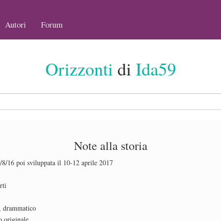
Autori
Forum
Orizzonti
di
Ida59
Note alla storia
1/8/16 poi sviluppata il 10-12 aprile 2017
rti
o, drammatico
o originale