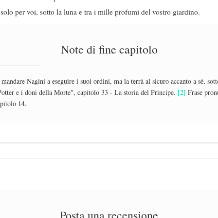
solo per voi, sotto la luna e tra i mille profumi del vostro giardino.
Note di fine capitolo
andare Nagini a eseguire i suoi ordini, ma la terrà al sicuro accanto a sé, so
otter e i doni della Morte", capitolo 33 - La storia del Principe.
[2]
Frase pronu
apitolo 14.
Posta una recensione