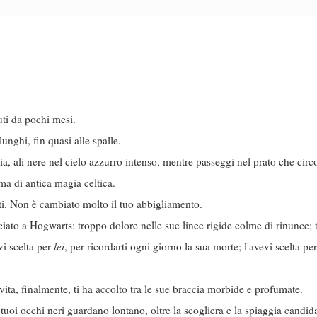
ti da pochi mesi.
lunghi, fin quasi alle spalle.
, ali nere nel cielo azzurro intenso, mentre passeggi nel prato che circo
ma di antica magia celtica.
ati. Non è cambiato molto il tuo abbigliamento.
ciato a Hogwarts: troppo dolore nelle sue linee rigide colme di rinunce; t
vi scelta per
lei
, per ricordarti ogni giorno la sua morte; l'avevi scelta pe
vita, finalmente, ti ha accolto tra le sue braccia morbide e profumate.
 tuoi occhi neri guardano lontano, oltre la scogliera e la spiaggia candida