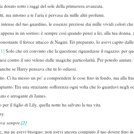
la dorato sotto i raggi del sole della primavera avanzata.
i, ma intorno a te l'aria è pervasa da mille altri profumi.
 intense del tuo guardino, le essenze preziose dai mille vividi colori che 
o appena in un sorriso: è sempre così quando pensi a lei, alla tua donna, a
onostante il feroce attacco di Nagini. Eri preparato, lo avevi capito dall
[1]
Solo che eri convinto che la questione riguardasse il ragazzo: per qu
 mesi contro il suo veleno dalle magiche particolarità. Per poterlo aiutar
 anche se Harry pensava che tu lo odiassi.
ito. Ci ha messo un po' a comprendere le cose fino in fondo, ma alla fine
impianto. Era una straziante sofferenza ogni volta che lo guardavi negli oc
ciato e arrogante di James.
o per il figlio di Lily, quella notte ha salvato la tua vita.
ny.
[2]
rova sempre.
te, ma ne avevi bisogno: non avevi ancora compiuto il tuo dovere fino i