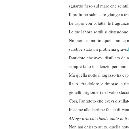
sguardo fisso sul mare che scintil
Il profumo salmastro giunge a tratt
Le aspiri con voluttà, le fragranze
Le tue labbra sottili si distendon
No, non sei morto, quella notte; n
sarebbe stato un problema grave.
l'antidoto che avevi distillato da
sempre fatto in silenzio per anni,
Ma quella notte il ragazzo ha cap
il tuo. Era dolore, e rimorso, e r
gioielli prigionieri nel volto sfac
Così, l'antidoto che avevi distillat
Insieme alle lacrime fatate di Fan
A
Hogwarts chi chiede aiuto lo t
Non hai chiesto aiuto, quella not