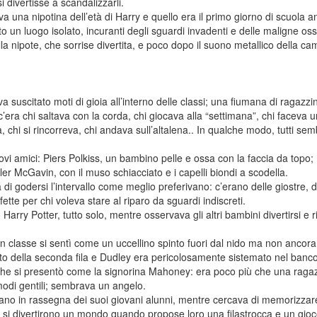
i divertisse a scandalizzarli.
a una nipotina dell’età di Harry e quello era il primo giorno di scuola an
 un luogo isolato, incuranti degli sguardi invadenti e delle maligne oss
lla nipote, che sorrise divertita, e poco dopo il suono metallico della cam
 suscitato moti di gioia all’interno delle classi; una fiumana di ragazzini
c’era chi saltava con la corda, chi giocava alla “settimana”, chi faceva un
, chi si rincorreva, chi andava sull’altalena.. In qualche modo, tutti se
uovi amici: Piers Polkiss, un bambino pelle e ossa con la faccia da top
yler McGavin, con il muso schiacciato e i capelli biondi a scodella.
ilità di godersi l’intervallo come meglio preferivano: c’erano delle giostre, 
fette per chi voleva stare al riparo da sguardi indiscreti.
 Harry Potter, tutto solo, mentre osservava gli altri bambini divertirsi 
n classe si sentì come un uccellino spinto fuori dal nido ma non ancora
o della seconda fila e Dudley era pericolosamente sistemato nel banco 
che si presentò come la signorina Mahoney: era poco più che una ragaz
 modi gentili; sembrava un angelo.
ano in rassegna dei suoi giovani alunni, mentre cercava di memorizzare 
 si divertirono un mondo quando propose loro una filastrocca e un gioc