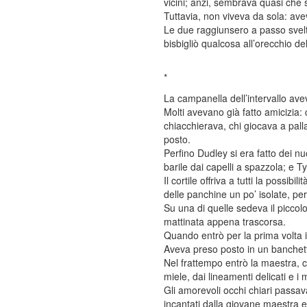
vicini; anzi, sembrava quasi che s
Tuttavia, non viveva da sola: avev
Le due raggiunsero a passo svelto
bisbigliò qualcosa all’orecchio de
*
La campanella dell’intervallo aveva
Molti avevano già fatto amicizia: 
chiacchierava, chi giocava a palla
posto.
Perfino Dudley si era fatto dei n
barile dai capelli a spazzola; e T
Il cortile offriva a tutti la possib
delle panchine un po’ isolate, per
Su una di quelle sedeva il piccolo
mattinata appena trascorsa.
Quando entrò per la prima volta i
Aveva preso posto in un banchett
Nel frattempo entrò la maestra, 
miele, dai lineamenti delicati e i
Gli amorevoli occhi chiari passav
incantati dalla giovane maestra e