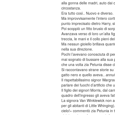
alla gonna delle madri, auto dai c
circostanza.
Era tutto così.. Nuovo e diverso.
Ma improvvisamente l’intero corti
punto imprecisato dietro Harry, si
Poi scoppiò un fitto brusio di sorp
Avanzava verso di loro un’alta fig
treccia, le mani e il collo pieni de
Ma nessun gioiello brillava quant
nella sua direzione.
Pochi l’avevano conosciuta di pe
mai sognato di bussare alla sua p
che una volta zia Petunia disse 
Si raccontavano strane storie su
gatto nero e quello aveva..
annui
Il rispettabilissimo signor Wargr
parlare dei fuochi d’artificio ch
Il figlio dei signori Morris, dal 
quadro dell’ingresso gli aveva fa
La signora Van Winklewick non ama
per gli abitanti di Little Whingin
cielo!» commentò zia Petunia in 