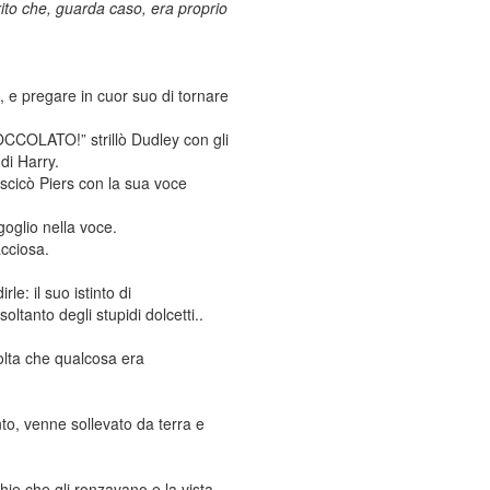
ito che, guarda caso, era proprio
e, e pregare in cuor suo di tornare
IOCCOLATO!” strillò Dudley con gli
di Harry.
scicò Piers con la sua voce
oglio nella voce.
acciosa.
e: il suo istinto di
tanto degli stupidi dolcetti..
volta che qualcosa era
to, venne sollevato da terra e
hie che gli ronzavano e la vista