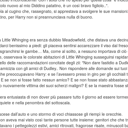
lo nuovo al mio Diddino patatino, è un così bravo figliolo..".
la al cugino che, rassegnato, si apprestava a svolgere le sue mansioni
tino, per Harry non si preannunciava nulla di buono.
a Little Whinging era senza dubbio Meadowfield, che distava una decina 
i benissimo a piedi: gli piaceva sentirsi accarezzare il viso dal fresc
ri, sgranchirsi le gambe… Ma, come al solito, a nessuno importava di ci
e, osservava le colorate abitazioni di Little Whinging susseguirsi rapid
llo delle raccomandazioni concitate degli zii: "Non dare fastidio a D
micizia con gli amici di Dudley.. Non rispondere alle domande sui tuoi
e preoccupavano Harry: e se l’avessero preso in giro per gli occhiali t
 E se non si fosse fatto nessun amico? E se non fosse stato abbastanza 
o nuovamente vittima dei suoi scherzi maligni? E se la maestra fosse st
era entusiasta di non dover più passare tutto il giorno ad essere torme
a quiete e nella penombra del sottoscala.
scese dall’auto e uno stormo di voci chiassose gli riempì le orecchie.
on aveva mai visto così tante persone tutte insieme: genitori che che tran
avano i pettegolezzi estivi, amici ritrovati, fragorose risate, minuscoli 