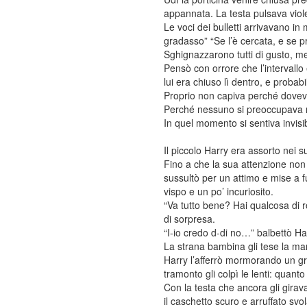
appannata. La testa pulsava vio
Le voci dei bulletti arrivavano i
gradasso” “Se l’è cercata, e se pr
Sghignazzarono tutti di gusto, men
Pensò con orrore che l’intervallo
lui era chiuso lì dentro, e probabi
Proprio non capiva perché doveva
Perché nessuno si preoccupava m
In quel momento si sentiva invis
Il piccolo Harry era assorto nei 
Fino a che la sua attenzione non 
sussultò per un attimo e mise a f
vispo e un po’ incuriosito.
“Va tutto bene? Hai qualcosa di r
di sorpresa.
“I-io credo d-di no…” balbettò Harr
La strana bambina gli tese la ma
Harry l’afferrò mormorando un gr
tramonto gli colpì le lenti: quan
Con la testa che ancora gli girav
il caschetto scuro e arruffato sv