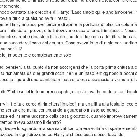
lentemente.
n modo ovattato alle orecchie di Harry: “Lasciamolo qui e andiamocene!” “
ova a dirlo a qualcuno avrà il resto”.
tre Harry arrancò per cercare di aprire la porticina di plastica colorata
 era finito da un pezzo, e tutti dovevano essere tornati in classe.. Ne
lmente sarebbe rimasto lì fino alla fine delle lezioni o addirittura fino a
no succedergli cose del genere. Cosa aveva fatto di male per meritarsi
ai per lui?
ibile, impotente e completamente solo.
suoi pensieri, a tal punto da non accorgersi che la porta prima chiusa a
fu richiamata da due grandi occhi neri e un naso lentigginoso a pochi c
uoco la figura di una bambina minuta che era accovacciata vicino a lui
otto?” chiese lei in tono preoccupato, che stonava in modo un po’ inquie
y in fretta e cercò di rimettersi in piedi, ma una fitta alla testa lo fece
no senza dire nulla, continuando a guardarlo insistentemente.
azie ed insieme uscirono dalla casa giocattolo, quando improvvisamente
to tempo aveva passato lì dentro?
a, rivolse lo sguardo alla sua salvatrice: ora era voltata di spalle e s
olazzava in ogni direzione ed Harry si chiese cosa stesse facendo.