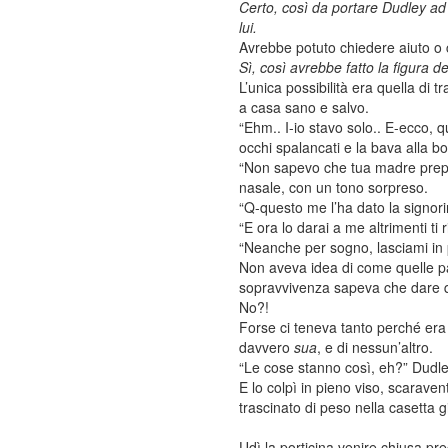
Certo, così da portare Dudley ad 
lui.
Avrebbe potuto chiedere aiuto o
Sì, così avrebbe fatto la figura d
L’unica possibilità era quella di 
a casa sano e salvo.
“Ehm.. I-io stavo solo.. E-ecco, 
occhi spalancati e la bava alla 
“Non sapevo che tua madre prepar
nasale, con un tono sorpreso.
“Q-questo me l’ha dato la signori
“E ora lo darai a me altrimenti ti 
“Neanche per sogno, lasciami in p
Non aveva idea di come quelle paro
sopravvivenza sapeva che dare que
No?!
Forse ci teneva tanto perché era 
davvero
sua
, e di nessun’altro.
“Le cose stanno così, eh?” Dudley
E lo colpì in pieno viso, scarave
trascinato di peso nella casetta gi
Udì la porticina venire chiusa pr