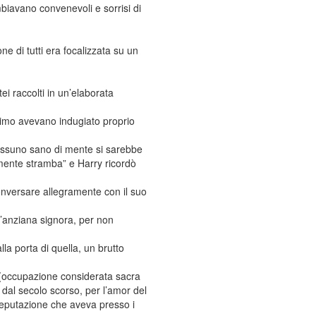
mbiavano convenevoli e sorrisi di
e di tutti era focalizzata su un
ei raccolti in un’elaborata
ttimo avevano indugiato proprio
nessuno sano di mente si sarebbe
amente stramba” e Harry ricordò
onversare allegramente con il suo
ll’anziana signora, per non
lla porta di quella, un brutto
o (occupazione considerata sacra
 dal secolo scorso, per l’amor del
reputazione che aveva presso i