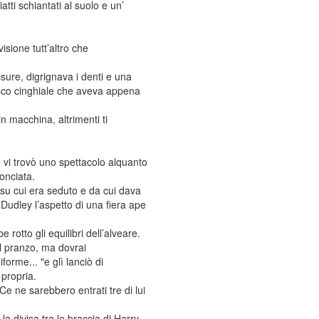
tti schiantati al suolo e un’
isione tutt’altro che
ssure, digrignava i denti e una
esco cinghiale che aveva appena
n macchina, altrimenti ti
e vi trovò uno spettacolo alquanto
onciata.
o” su cui era seduto e da cui dava
Dudley l’aspetto di una fiera ape
otto gli equilibri dell’alveare.
el pranzo, ma dovrai
orme... "e glì lanciò di
 propria.
e ne sarebbero entrati tre di lui
 la divisa tra le braccia di Harry