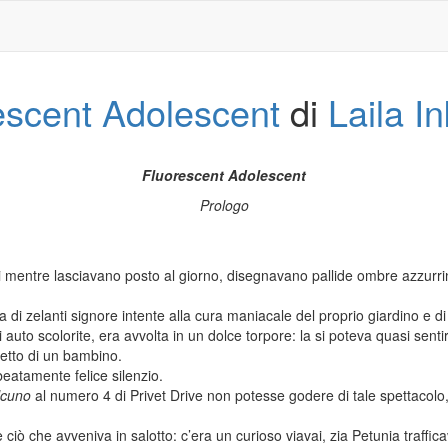
escent Adolescent
di
Laila I
Fluorescent Adolescent
Prologo
nti mentre lasciavano posto al giorno, disegnavano pallide ombre azzurrin
va di zelanti signore intente alla cura maniacale del proprio giardino e di
 auto scolorite, era avvolta in un dolce torpore: la si poteva quasi sentir
petto di un bambino.
beatamente felice silenzio.
lcuno
al numero 4 di Privet Drive non potesse godere di tale spettacolo, 
ciò che avveniva in salotto: c’era un curioso viavai, zia Petunia traffic