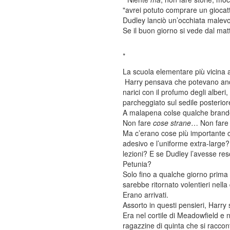
"avrei potuto comprare un giocatto
Dudley lanciò un’occhiata malevo
Se il buon giorno si vede dal mat
*
La scuola elementare più vicina 
Harry pensava che potevano andarc
narici con il profumo degli albe
parcheggiato sul sedile posterior
A malapena colse qualche brande
Non fare
cose strane
… Non fare a
Ma c’erano cose più importante ch
adesivo e l’uniforme extra-large?
lezioni? E se Dudley l’avesse res
Petunia?
Solo fino a qualche giorno prima 
sarebbe ritornato volentieri nell
Erano arrivati.
Assorto in questi pensieri, Harry 
Era nel cortile di Meadowfield e n
ragazzine di quinta che si raccont