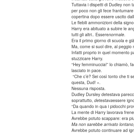
Tuttavia i dispetti di Dudley non 
per poco non gli fece frantumare 
copertina dopo essere uscito dalla
Le flebili ammonizioni della sig
Harry era abituato a subire le a
tutti gli altri.. Essere
normale
.
Era il primo giorno di scuola e g
Ma, come si suol dire, al peggio 
Infatti proprio in quel momento 
stuzzicare Harry.
“Hey femminuccia!” lo chiamò, fac
lasciato in pace.
“Che c’è? Sei così tonto che ti se
questa, Dud! ».
Nessuna risposta.
Dudley Dursley detestava parecchie
soprattutto,
detestava
essere igno
“Da quando in qua i pidocchi prov
La mente di Harry lavorava frenet
Avrebbe potuto scappare: era piut
Ma non sarebbe arrivato lontano,
Avrebbe potuto continuare ad ign