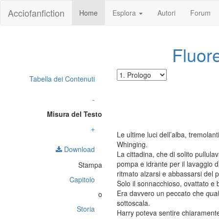
Acciofanfiction
Home
Esplora
Autori
Forum
Fluor
Tabella dei Contenuti
-
Misura del Testo
+
Le ultime luci dell’alba, tremola
Whinging.
Download
La cittadina, che di solito pullula
pompa e idrante per il lavaggio di
Stampa
ritmato alzarsi e abbassarsi del 
Capitolo
Solo il sonnacchioso, ovattato e 
Era davvero un peccato che
qua
o
sottoscala.
Storia
Harry poteva sentire chiaramente 