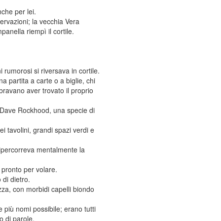
che per lei.
ervazioni; la vecchia Vera
panella riempì il cortile.
 rumorosi si riversava in cortile.
a partita a carte o a biglie, chi
mbravano aver trovato il proprio
o; Dave Rockhood, una specie di
dei tavolini, grandi spazi verdi e
e ripercorreva mentalmente la
 pronto per volare.
di dietro.
za, con morbidi capelli biondo
più nomi possibile; erano tutti
o di parole.