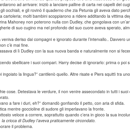
tardarono ad arrivare: iniziò a lanciare palline di carta nei capelli del 
gli occhiali, e gli rovinò il quaderno che zia Petunia gli aveva dato per
 cartoleria; molti bambini scoppiarono a ridere additando la vittima deg
norina Mahoney non poterono nulla con Dudley, che gongolava con un’ar
ngherie di suo cugino ma nel profondo del suo cuore aveva sperato, alm
ià veniva deriso dai compagni e ignorato durante l’intervallo.. Davvero u
non c’è mai fine.
passava di lì Dudley con la sua nuova banda e naturalmente non si fece
endo sbellicare i suoi compari. Harry decise di ignorarlo: prima o poi 
i ingoiato la lingua?” cantilenò quello. Altre risate e Piers squittì tra u
 cose. Detestava le verdure, il non venire assecondato in tutti i suoi ca
rato.
ano a fare i duri, eh?” domandò gonfiando il petto, con aria di sfida.
ica mentre goccioline di sudore gli imperlavano la fronte.
tosto veloce a correre, soprattutto quando c’era in gioco la sua incolu
 la cricca di Dudley l’aveva praticamente circondato.
orare il problema.