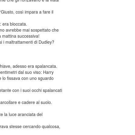
Giusto, così impara a fare il
: era bloccata.
ssuno avrebbe mai sospettato che
lla mattina successiva!
 i maltrattamenti di Dudley?
 chiave, adesso era spalancata.
entimetri dal suo viso: Harry
 e lo fissava con uno sguardo
tante con i suoi occhi spalancati
 barcollare e cadere al suolo.
 la luce aranciata del
embrava stesse cercando qualcosa,