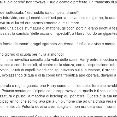
 suolo perché non trovava il suo giocattolo preferito, un tramestio di pia
del sottoscala: "Esci subito da qui, pelandrone!".
y intravide, con gli occhi socchiusi per la nuova luce del giorno, fu una v
ava su di lui ed era particolarmente di malumore.
nto una calda sfumatura di mattone, gli occhi porcini erano ridotti a fe
osa sulla camicia “delle occasioni speciali”; a Harry ricordò un gigant
a faccia da tonno" grugnì sgarbato zio Vernon " infila la divisa e monta i
.
o giorno di scuola per nulla al mondo!
 in una nevrotica corsetta alla volta delle scale, Harry entrò in cucina 
na sedia con i braccioli, al centro della stanza, con un’espressione imbr
vvolto, i ciuffi di capelli biondi che spuntavano sul suo testone, il “tron
a, svolazzando di qua e di là come una frenetica ape operaia, davano a 
peraia e regina guardarono Harry come un infido apicoltore che avrebbe r
ia Petunia scrutando il nipote con disapprovazione "quello è il cestino d
zatura e pulisci la macchia di ketchup qui per terra. Questa è la tua unif
o paglierino, che somigliava più a un piumone che ad una divisa vera e
bolmente: zia Petunia doveva aver sbagliato, non era della sua misura! C
ccioso irriconoscente! Con i soldi che ho speso per
quella cosa"
e indicò