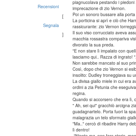
piagnucolava pestando i piedoni al
Recensioni
imprecazione di zio Vernon.
Poi un sonoro bussare alla porta 
[
La porticina si aprì e ciò che Harr
Segnala
rassicurante: zio Vernon torreggi
Il suo viso corrucciato aveva assu
]
macchia rossastra compariva vist
divorato la sua preda.
"E non stare lì impalato con quell
lasciamo qui.. Razza di ingrato! "
Non sarebbe mancato al suo prim
Così, dopo che zio Vernon si esibì
insolito: Dudley troneggiava su u
La divisa giallo miele in cui era a
ordini a zia Petunia che eseguiv
regina.
Quando si accorsero che era lì, o
" Ah, sei qui" gracchiò arcigna z
guadagnartelo. Porta fuori la spaz
malagrazia un telo sformato giall
"Ma.." cercò di ribadire Harry de
lì dentro!
"Niente
ma
, non fare storie, mo