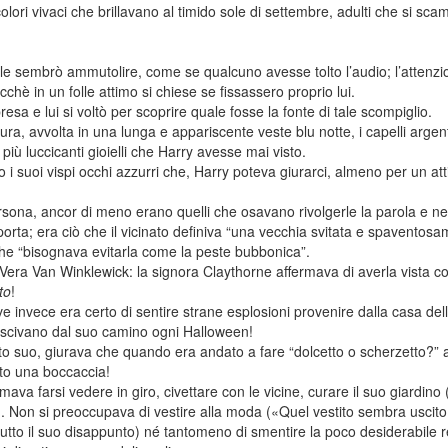
olori vivaci che brillavano al timido sole di settembre, adulti che si sca
le sembrò ammutolire, come se qualcuno avesse tolto l’audio; l’attenzion
cchè in un folle attimo si chiese se fissassero proprio lui.
resa e lui si voltò per scoprire quale fosse la fonte di tale scompiglio.
ura, avvolta in una lunga e appariscente veste blu notte, i capelli argent
i più luccicanti gioielli che Harry avesse mai visto.
o i suoi vispi occhi azzurri che, Harry poteva giurarci, almeno per un a
rsona, ancor di meno erano quelli che osavano rivolgerle la parola e 
orta; era ciò che il vicinato definiva “una vecchia svitata e spaventos
che “bisognava evitarla come la peste bubbonica”.
 Vera Van Winklewick: la signora Claythorne affermava di averla vista c
to
!
ave invece era certo di sentire strane esplosioni provenire dalla casa de
e uscivano dal suo camino ogni Halloween!
canto suo, giurava che quando era andato a fare “dolcetto o scherzetto?” a
tto una boccaccia!
va farsi vedere in giro, civettare con le vicine, curare il suo giardin
g).. Non si preoccupava di vestire alla moda («Quel vestito sembra uscito
tutto il suo disappunto) né tantomeno di smentire la poco desiderabile 