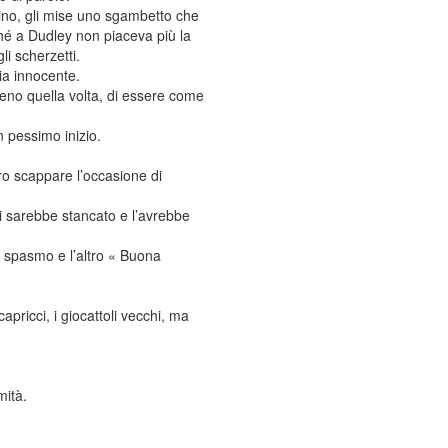
cugino, gli mise uno sgambetto che
ché a Dudley non piaceva più la
li scherzetti.
ia innocente.
eno quella volta, di essere come
n pessimo inizio.
ro scappare l’occasione di
si sarebbe stancato e l’avrebbe
no spasmo e l’altro « Buona
pricci, i giocattoli vecchi, ma
mità.