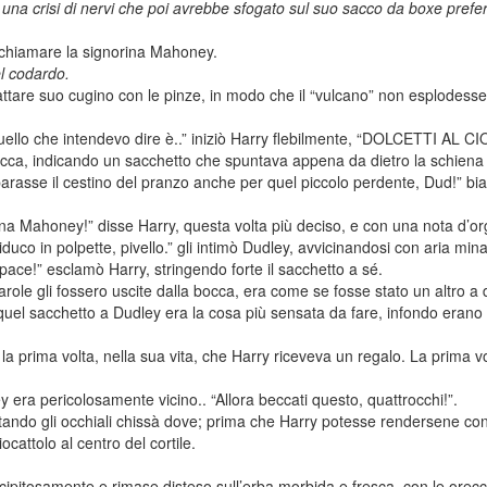
una crisi di nervi che poi avrebbe sfogato sul suo sacco da boxe prefer
 chiamare la signorina Mahoney.
el codardo.
trattare suo cugino con le pinze, in modo che il “vulcano” non esplodess
quello che intendevo dire è..” iniziò Harry flebilmente, “DOLCETTI AL C
bocca, indicando un sacchetto che spuntava appena da dietro la schiena 
asse il cestino del pranzo anche per quel piccolo perdente, Dud!” bia
na Mahoney!” disse Harry, questa volta più deciso, e con una nota d’org
riduco in polpette, pivello.” gli intimò Dudley, avvicinandosi con aria min
ace!” esclamò Harry, stringendo forte il sacchetto a sé.
le gli fossero uscite dalla bocca, era come se fosse stato un altro a dirl
l sacchetto a Dudley era la cosa più sensata da fare, infondo erano sol
la prima volta, nella sua vita, che Harry riceveva un regalo. La prima 
 era pericolosamente vicino.. “Allora beccati questo, quattrocchi!”.
ntando gli occhiali chissà dove; prima che Harry potesse rendersene con
ocattolo al centro del cortile.
ecipitosamente e rimase disteso sull’erba morbida e fresca, con le orecc