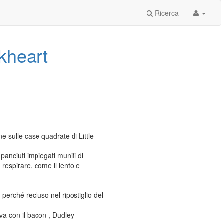
Ricerca
nkheart
e sulle case quadrate di Little
 panciuti impiegati muniti di
 respirare, come il lento e
perché recluso nel ripostiglio del
ava con il bacon , Dudley