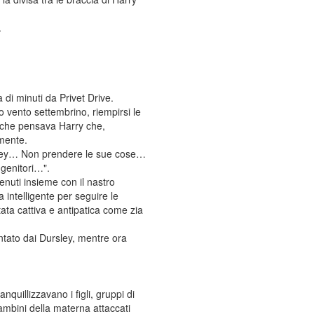
.
di minuti da Privet Drive.
o vento settembrino, riempirsi le
ò che pensava Harry che,
amente.
udley… Non prendere le sue cose…
 genitori…".
enuti insieme con il nastro
intelligente per seguire le
ata cattiva e antipatica come zia
ntato dai Dursley, mentre ora
quillizzavano i figli, gruppi di
bambini della materna attaccati