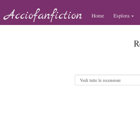
Acciofanfiction
Home
Esplora
R