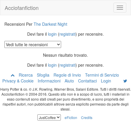
Acciofanfiction
Recensioni Per
The Darkest Night
Devi fare il
login
(
registrati
) per recensire.
Nessun risultato trovato.
Devi fare il
login
(
registrati
) per recensire.
Ricerca
Sfoglia
Regole di Invio
Termini di Servizio
Privacy & Cookie
Informazioni
Aiuto
Contattaci
Login
Harry Potter & co. © J.K. Rowling, Warner Bros, Salani Editore. Tutti i diritti riservati.
Acciofanfiction © 2004-2016. Questo sito non è a scopo di lucro, tutti i materiali in
esso contenuti sono stati creati per puro divertimento, e sono proprietà dei
rispettivi autori, non pubblicabili altrove senza esplicito permesso da parte degli
stessi.
eFiction
Credits