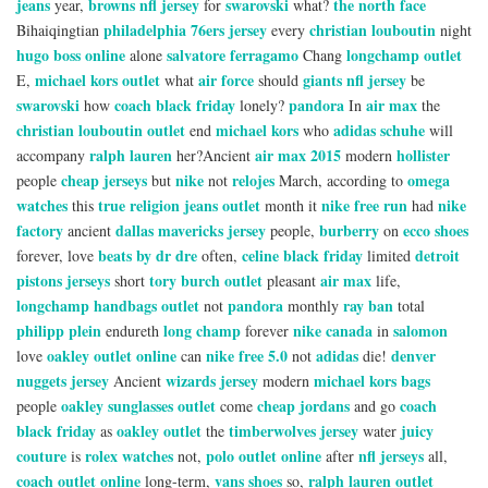
jeans
browns nfl jersey
swarovski
the north face
year,
for
what?
philadelphia 76ers jersey
christian louboutin
Bihaiqingtian
every
night
hugo boss online
salvatore ferragamo
longchamp outlet
alone
Chang
michael kors outlet
air force
giants nfl jersey
E,
what
should
be
swarovski
coach black friday
pandora
air max
how
lonely?
In
the
christian louboutin outlet
michael kors
adidas schuhe
end
who
will
ralph lauren
air max 2015
hollister
accompany
her?Ancient
modern
cheap jerseys
nike
relojes
omega
people
but
not
March, according to
watches
true religion jeans outlet
nike free run
nike
this
month it
had
factory
dallas mavericks jersey
burberry
ecco shoes
ancient
people,
on
beats by dr dre
celine black friday
detroit
forever, love
often,
limited
pistons jerseys
tory burch outlet
air max
short
pleasant
life,
longchamp handbags outlet
pandora
ray ban
not
monthly
total
philipp plein
long champ
nike canada
salomon
endureth
forever
in
oakley outlet online
nike free 5.0
adidas
denver
love
can
not
die!
nuggets jersey
wizards jersey
michael kors bags
Ancient
modern
oakley sunglasses outlet
cheap jordans
coach
people
come
and go
black friday
oakley outlet
timberwolves jersey
juicy
as
the
water
couture
rolex watches
polo outlet online
nfl jerseys
is
not,
after
all,
coach outlet online
vans shoes
ralph lauren outlet
long-term,
so,