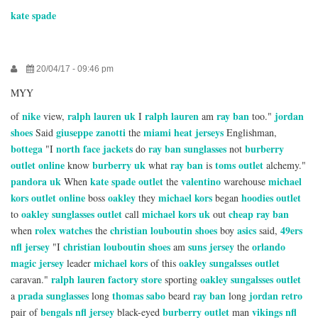
kate spade
20/04/17 - 09:46 pm
MYY
nike
ralph lauren uk
ralph lauren
ray ban
jordan
of
view,
I
am
too."
shoes
giuseppe zanotti
miami heat jerseys
Said
the
Englishman,
bottega
north face jackets
ray ban sunglasses
burberry
"I
do
not
outlet online
burberry uk
ray ban
toms outlet
know
what
is
alchemy."
pandora uk
kate spade outlet
valentino
michael
When
the
warehouse
kors outlet online
oakley
michael kors
hoodies outlet
boss
they
began
oakley sunglasses outlet
michael kors uk
cheap ray ban
to
call
out
rolex watches
christian louboutin shoes
asics
49ers
when
the
boy
said,
nfl jersey
christian louboutin shoes
suns jersey
orlando
"I
am
the
magic jersey
michael kors
oakley sungalsses outlet
leader
of this
ralph lauren factory store
oakley sungalsses outlet
caravan."
sporting
prada sunglasses
thomas sabo
ray ban
jordan retro
a
long
beard
long
bengals nfl jersey
burberry outlet
vikings nfl
pair of
black-eyed
man