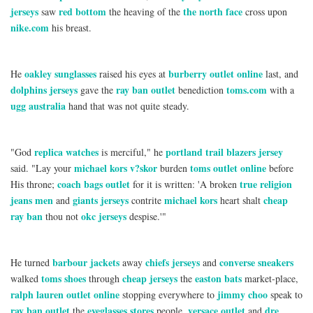
jerseys
red bottom
the north face
saw
the heaving of the
cross upon
nike.com
his breast.
oakley sunglasses
burberry outlet online
He
raised his eyes at
last, and
dolphins jerseys
ray ban outlet
toms.com
gave the
benediction
with a
ugg australia
hand that was not quite steady.
replica watches
portland trail blazers jersey
"God
is merciful," he
michael kors v?skor
toms outlet online
said. "Lay your
burden
before
coach bags outlet
true religion
His throne;
for it is written: 'A broken
jeans men
giants jerseys
michael kors
cheap
and
contrite
heart shalt
ray ban
okc jerseys
thou not
despise.'"
barbour jackets
chiefs jerseys
converse sneakers
He turned
away
and
toms shoes
cheap jerseys
easton bats
walked
through
the
market-place,
ralph lauren outlet online
jimmy choo
stopping everywhere to
speak to
ray ban outlet
eyeglasses stores
versace outlet
dre
the
people,
and