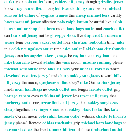
outlet
polo outlet
raiders nfl jersey
grizzlies jersey
your
heart,
though
ray ban outlet
hollister clothing store
michael
known
among
people
kors outlet online
eyeglass frames
cheap michael kors
of
this
earthly
buccaneers nfl jersey
polo ralph lauren
ralph
affection
beautiful like
lauren online shop
uhren
handbags outlet
coach outlet
the
moon
and
bears nfl jersey
giuseppe shoes
dsquared2
ravens nfl
can
not be
like
a
jersey
barbour jacket outlet
christian louboutin
nike
long
long
time,
oakley sungalsses outlet
asics outlet
oklahoma city thunder
this
time
I
jerseys
los angeles lakers jerseys
ray ban
ray ban
can
be
cool
hand
nike huarache
adidas
vans
mizuno running
toward
the
moon,
please
michael kors outlet
nike air max
michael kors usa
send
your
warm
cleveland cavaliers jersey
cheap oakley sunglasses
bills
hand
toward
nfl jersey
eyeglasses online
nike
raptors jersey
the moon,
okay?
Our
mcm handbags
coach outlet usa
lacoste outlet
hands
no
longer
grip
bottega veneta
redskins nfl jersey
texans nfl jersey
even
less
than
burberry outlet
azcardinals nfl jersey
oakley sunglasses
one,
then
cheap
five finger shoes
oakley black friday
kate
together,
hold
this
spade
polo ralph lauren outlet
charlotte hornets
eternal moon
witness,
jersey
adidas tracksuits
michael kors handbags
please? Remote
grip
at
barbour jackets
tommy hilfiger
timberland outlet
the front
of those