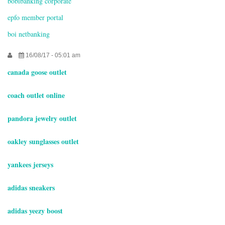
bobibanking corporate
epfo member portal
boi netbanking
16/08/17 - 05:01 am
canada goose outlet
coach outlet online
pandora jewelry outlet
oakley sunglasses outlet
yankees jerseys
adidas sneakers
adidas yeezy boost