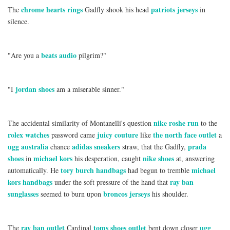
chrome hearts rings
patriots jerseys
The
Gadfly shook his head
in
silence.
beats audio
"Are you a
pilgrim?"
jordan shoes
"I
am a miserable sinner."
nike roshe run
The accidental similarity of Montanelli's question
to the
rolex watches
juicy couture
the north face outlet
password came
like
a
ugg australia
adidas sneakers
prada
chance
straw, that the Gadfly,
shoes
michael kors
nike shoes
in
his desperation, caught
at, answering
tory burch handbags
michael
automatically. He
had begun to tremble
kors handbags
ray ban
under the soft pressure of the hand that
sunglasses
broncos jerseys
seemed to burn upon
his shoulder.
ray ban outlet
toms shoes outlet
ugg
The
Cardinal
bent down closer