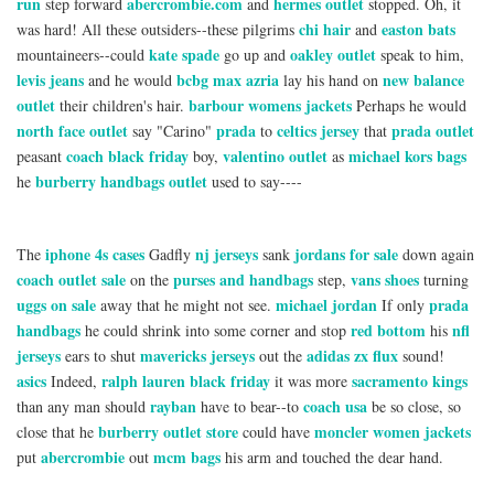
run
abercrombie.com
hermes outlet
step forward
and
stopped. Oh, it
chi hair
easton bats
was hard! All these outsiders--these pilgrims
and
kate spade
oakley outlet
mountaineers--could
go up and
speak to him,
levis jeans
bcbg max azria
new balance
and he would
lay his hand on
outlet
barbour womens jackets
their children's hair.
Perhaps he would
north face outlet
prada
celtics jersey
prada outlet
say "Carino"
to
that
coach black friday
valentino outlet
michael kors bags
peasant
boy,
as
burberry handbags outlet
he
used to say----
iphone 4s cases
nj jerseys
jordans for sale
The
Gadfly
sank
down again
coach outlet sale
purses and handbags
vans shoes
on the
step,
turning
uggs on sale
michael jordan
prada
away that he might not see.
If only
handbags
red bottom
nfl
he could shrink into some corner and stop
his
jerseys
mavericks jerseys
adidas zx flux
ears to shut
out the
sound!
asics
ralph lauren black friday
sacramento kings
Indeed,
it was more
rayban
coach usa
than any man should
have to bear--to
be so close, so
burberry outlet store
moncler women jackets
close that he
could have
abercrombie
mcm bags
put
out
his arm and touched the dear hand.