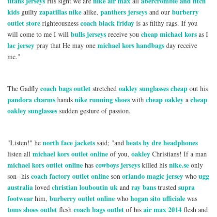
titans jerseys
nike air max
abercrombie and fitch
His sight we are
all
kids
zapatillas nike
panthers jerseys
burberry
guilty
alike,
and our
outlet store
coach black friday
righteousness
is as filthy rags. If you
bulls jerseys
cheap michael kors
will come to me I will
receive you
as I
lac jersey
michael kors handbags
pray that He may one
day receive
me."
coach bags outlet
oakley sunglasses cheap
The Gadfly
stretched
out his
pandora charms
nike running shoes
cheap oakley
cheap
hands
with
a
oakley sunglasses
sudden gesture of passion.
north face jackets
beats by dre headphones
"Listen!" he
said; "and
michael kors outlet online
oakley
listen all
of you,
Christians! If a man
michael kors outlet online
cowboys jerseys
nike.se
has
killed his
only
coach factory outlet online
orlando magic jersey
ugg
son--his
son
who
australia
christian louboutin uk
ray bans
supra
loved
and
trusted
footwear
burberry outlet online
hogan sito ufficiale
him,
who
was
toms shoes outlet
coach bags outlet
air max 2014
flesh
of his
flesh and