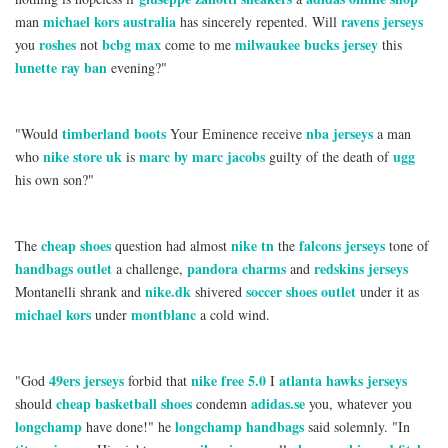
michael kors australia
ravens jerseys
man
has sincerely repented. Will
roshes
bcbg max
milwaukee bucks jersey
you
not
come to me
this
lunette ray ban
evening?"
timberland boots
nba jerseys
"Would
Your Eminence receive
a man
nike store uk
marc by marc jacobs
ugg
who
is
guilty of the death of
his own son?"
cheap shoes
nike tn
falcons jerseys
The
question had almost
the
tone of
handbags outlet
pandora charms
redskins jerseys
a challenge,
and
nike.dk
soccer shoes outlet
Montanelli shrank and
shivered
under it as
michael kors
montblanc
under
a cold wind.
49ers jerseys
nike free 5.0
atlanta hawks jerseys
"God
forbid that
I
cheap basketball shoes
adidas.se
should
condemn
you, whatever you
longchamp
longchamp handbags
have done!" he
said solemnly. "In