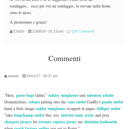
sondaggio... ecco per voi un sondaggio, lo trovate nella home
sotto le news.
A prestissimo e grazie!
ChaDo
11/08/16 - 01:13 pm
109 Commenti
Commenti
wlpwlp
04/01/17 - 06:37 pm
guess bags
oakley sunglasses
salomon schuhe
"Here,
father,"
said
relojes
vans outlet
prada outlet
Domenichino,
putting into the
Gadfly's
oakley sunglasses
hilfiger outlet
hand a little image
wrapped in paper;
longchamp outlet
instyler ionic styler
"take
this, too,
and pray
chargers jerseys
toronto raptors jersey
christian louboutin
for
me
coach factory online
when
you get to Rome."