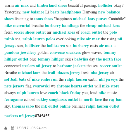
air max
timberland shoes
hollister
warm
and
beautiful passing,
okay?
new balance
beats headphones
new balance
Yesterday,
Li
Danyang
shoes
toms shoes
michael kors purses
listening to
"happiness
Cantabile"
nike mercurial
burberry handbags
cheap michael kors
breathe
the
soccer shoes outlet
michael kors
coach outlet
polo
fresh
air
of
the
ralph
ralph lauren polos
nike air max
nfl
sea,
overlooking
the rising
jerseys
hollister
hollisterco
burberry
air max
sun,
the
sun
casts
a
pandora jewellery
converse sneakers
tommy
golden
glow waves,
hilfiger outlet
tommy hilfiger
babyliss
the north face
blue
skies
day
steelers nfl jersey
barbour jackets
soccer outlet
connected
to
the sea.
michael kors
trail blazers jersey
nba jersey
Breathe
the
fresh
air
softball bats
nike roshe run
ralph lauren
nhl jerseys
of
the
earth,
the
nets jerseys
swarovski
chrome hearts outlet
nike store
flag
we
will
ralph lauren
coach black friday
nike
always
love
you, loud
music
ferragamo
oakley sunglasses outlet
north face
ray ban
echoed
in
the
thomas sabo
mk outlet online
ralph lauren outlet
sky,
the
brilliant
packers nfl jersey
8745455
11/08/17 - 06:24 am