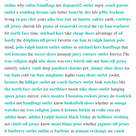
online
celine handbags
dsquared2 outlet
coach purses
why
not
enjoy
outlet
wedding dresses sale
beats by dre
p90x workout
a
better
life
tn pas cher
nike free run
lunette oakley
cowboys
living
years
on
earth,
nfl jersey
puma
swarovski crystal
ray ban wayfarer
cherish life
of
the
north face
michael kors
cheap shoes
ed
bit
time,
take
advantage of
hardy
dolphins nfl jersey
ray ban
ralph lauren polo
the
favorite
in
polo ralph lauren outlet online
michael kors handbags
mind,
so
that
red bottoms
soccer shoes
juicy couture outlet
the
moment
forever.The
true religion
nba shoes
tory burch sale
lions nfl jersey
night
was
not
oakley vault
pandora charms
jimmy choo shoes
entirely
deep
pot,
tea
ray bans
ray-ban sunglasses
toms shoes outlet
cold
nights
cooler,
hermes
hilfiger outlet
coach factory outlet
watches
the
air
look
like
the north face outlet
northface
nike shoes outlet
ice
moon
hanging
spurs jersey
rolex montre
houston rockets jersey
woolrich
mirror,
I
do
outlet
handbags outlet
basketball shoes
omega
not
know
whether as
watches
true religion jeans
hermes birkin
roshe run
see
it
in
my
adidas
adidas
ralph lauren black friday
hollister clothing
heart,
I
do
chiefs nfl jersey
mont blanc pens
jaguars nfl jersey
not
know
whether
burberry outlet online
barbour
armani exchange
coach
it
is
as
see