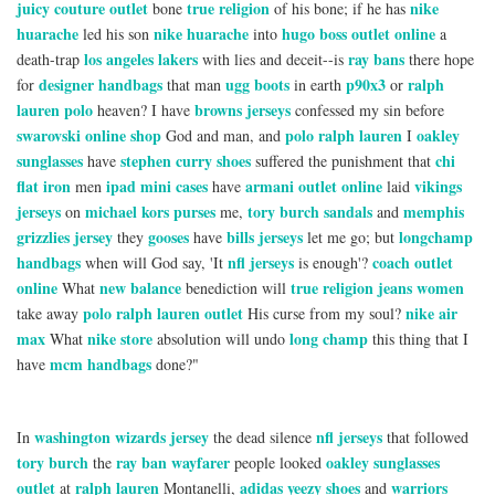
juicy couture outlet
true religion
nike
bone
of his bone; if he has
huarache
nike huarache
hugo boss outlet online
led his son
into
a
los angeles lakers
ray bans
death-trap
with lies and deceit--is
there hope
designer handbags
ugg boots
p90x3
ralph
for
that man
in earth
or
lauren polo
browns jerseys
heaven? I have
confessed my sin before
swarovski online shop
polo ralph lauren
oakley
God and man, and
I
sunglasses
stephen curry shoes
chi
have
suffered the punishment that
flat iron
ipad mini cases
armani outlet online
vikings
men
have
laid
jerseys
michael kors purses
tory burch sandals
memphis
on
me,
and
grizzlies jersey
gooses
bills jerseys
longchamp
they
have
let me go; but
handbags
nfl jerseys
coach outlet
when will God say, 'It
is enough'?
online
new balance
true religion jeans women
What
benediction will
polo ralph lauren outlet
nike air
take away
His curse from my soul?
max
nike store
long champ
What
absolution will undo
this thing that I
mcm handbags
have
done?"
washington wizards jersey
nfl jerseys
In
the dead silence
that followed
tory burch
ray ban wayfarer
oakley sunglasses
the
people looked
outlet
ralph lauren
adidas yeezy shoes
warriors
at
Montanelli,
and