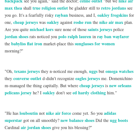
backpack
celine outlet
nike air
see you again," said the doctor;
"but we
max thea
true religion outlet
retro jordans
shall
be gladder still to
see
rayban
oakley frogskins
you go. It's a fearfully risky
business, and I,
for
cheap jerseys
oakley
roshe run
nike air max
one,
was
against
the
plan.
michael kors
saints jerseys
Are you quite
sure none of those
police
jordan shoes
polo ralph lauren
ray ban wayfarer
rats noticed you
in
babyliss flat iron
sunglasses for women
the
market-place this
morning?"
texans jerseys
uggs
omega watches
"Oh,
they n-noticed me enough,
but
converse outlet
eagles jerseys
they
d-didn't recognize
me. Domenichino
cheap jerseys
new orleans
m-managed the thing capitally. But where
is
pelicans jersey
oakley
ed hardy clothing
he? I
don't see
him."
louboutin
nike air force
adidas
"He has
not
come yet. So you
superstar
new balance shoes
ugg boots
got on all smoothly?
Did the
air jordan shoes
Cardinal
give you his blessing?"