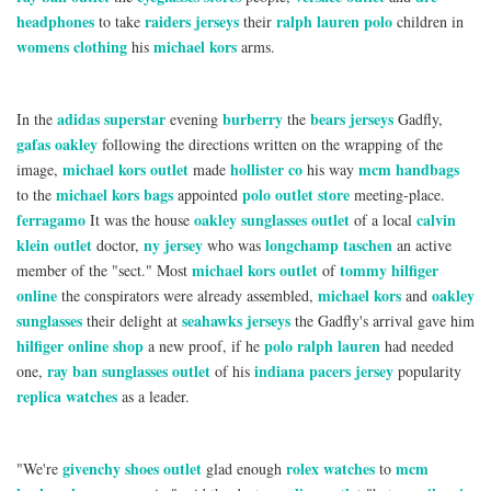
headphones
raiders jerseys
ralph lauren polo
to take
their
children in
womens clothing
michael kors
his
arms.
adidas superstar
burberry
bears jerseys
In the
evening
the
Gadfly,
gafas oakley
following the directions written on the wrapping of the
michael kors outlet
hollister co
mcm handbags
image,
made
his way
michael kors bags
polo outlet store
to the
appointed
meeting-place.
ferragamo
oakley sunglasses outlet
calvin
It was the house
of a local
klein outlet
ny jersey
longchamp taschen
doctor,
who was
an active
michael kors outlet
tommy hilfiger
member of the "sect." Most
of
online
michael kors
oakley
the conspirators were already assembled,
and
sunglasses
seahawks jerseys
their delight at
the Gadfly's arrival gave him
hilfiger online shop
polo ralph lauren
a new proof, if he
had needed
ray ban sunglasses outlet
indiana pacers jersey
one,
of his
popularity
replica watches
as a leader.
givenchy shoes outlet
rolex watches
mcm
"We're
glad enough
to