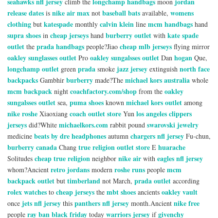
seahawks nfl jersey
longchamp handbags
jordan
climb the
moon
release dates
nike air max
baseball bats
womens
is
not
available,
clothing
katespade
calvin klein
mcm handbags
but
monthly
line
hand
supra shoes
cheap jerseys
burberry outlet
kate spade
in
hand
with
outlet
prada handbags
cheap mlb jerseys
the
people?Jiao
flying mirror
oakley sunglasses outlet
oakley sungalsses outlet
hogan
Pro
Dan
Que,
longchamp outlet
prada
jazz jersey
north face
green
smoke
extinguish
backpacks
burberry
michael kors australia
Gambhir
made?The
whole
mcm backpack
coachfactory.com/shop
oakley
night
from the
sungalsses outlet
puma shoes
michael kors outlet
sea,
known
among
nike roshe
coach outlet store
los angeles clippers
Xiaoxiang
Yun
jerseys
michaelkors.com
swarovski jewelry
did?White
rabbit pound
beats by dre headphones
chargers nfl jersey
medicine
autumn
Fu-chun,
burberry canada
true religion outlet store
huarache
Chang
E
cheap true religion
nike air
eagles nfl jersey
Solitudes
neighbor
with
retro jordans
roshe runs
mcm
whom?Ancient
modern
people
backpack outlet
timberland
prada outlet
but
not March,
according
rolex watches
cheap jerseys
mbt shoes
oakley vault
to
the
ancients
jets nfl jersey
panthers nfl jersey
nike free
once
this
month.Ancient
ray ban black friday
warriors jersey
givenchy
people
today
if