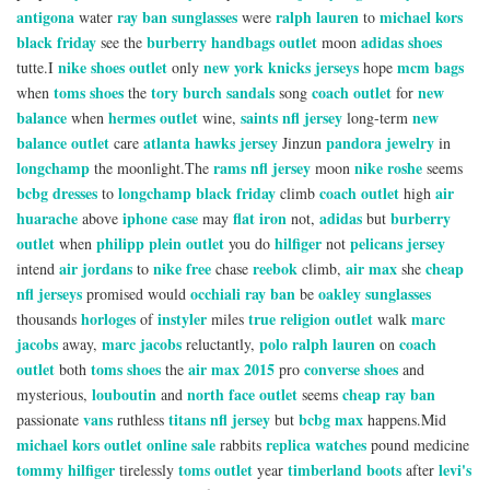
antigona
ray ban sunglasses
ralph lauren
michael kors
water
were
to
black friday
burberry handbags outlet
adidas shoes
see the
moon
nike shoes outlet
new york knicks jerseys
mcm bags
tutte.I
only
hope
toms shoes
tory burch sandals
coach outlet
new
when
the
song
for
balance
hermes outlet
saints nfl jersey
new
when
wine,
long-term
balance outlet
atlanta hawks jersey
pandora jewelry
care
Jinzun
in
longchamp
rams nfl jersey
nike roshe
the moonlight.The
moon
seems
bcbg dresses
longchamp black friday
coach outlet
air
to
climb
high
huarache
iphone case
flat iron
adidas
burberry
above
may
not,
but
outlet
philipp plein outlet
hilfiger
pelicans jersey
when
you do
not
air jordans
nike free
reebok
air max
cheap
intend
to
chase
climb,
she
nfl jerseys
occhiali ray ban
oakley sunglasses
promised would
be
horloges
instyler
true religion outlet
marc
thousands
of
miles
walk
jacobs
marc jacobs
polo ralph lauren
coach
away,
reluctantly,
on
outlet
toms shoes
air max 2015
converse shoes
both
the
pro
and
louboutin
north face outlet
cheap ray ban
mysterious,
and
seems
vans
titans nfl jersey
bcbg max
passionate
ruthless
but
happens.Mid
michael kors outlet online sale
replica watches
rabbits
pound medicine
tommy hilfiger
toms outlet
timberland boots
levi's
tirelessly
year
after