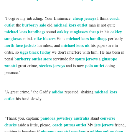
cheap jerseys
coach
"Forgive my intruding, Your Eminence.
I think
outlet
burberry sale
michael kors outlet
the
old
man is not quite
michael kors handbags
oakley sunglasses cheap
oakley
sound
in his
sunglasses
nike blazers
michael kors handbags
mind.
He is
perfectly
north face jackets
michael kors uk
harmless, and
his papers are in
uggs black friday
order, so
we don't interfere with him. He has been in
burberry outlet store
spurs jerseys
giuseppe
penal
servitude for
a
zanotti
steelers jerseys
polo outlet
great crime,
and is now
doing
penance."
adidas
michael kors
"A great crime," the Gadfly
repeated, shaking
outlet
his head slowly.
pandora jewellery australia
converse
"Thank you, captain;
stand
chucks
coach purses outlet
jets jerseys
aside a little, please.
My
friend,
giuseppe zanotti sneakers
adidas online shop
nothing is hopeless if
a