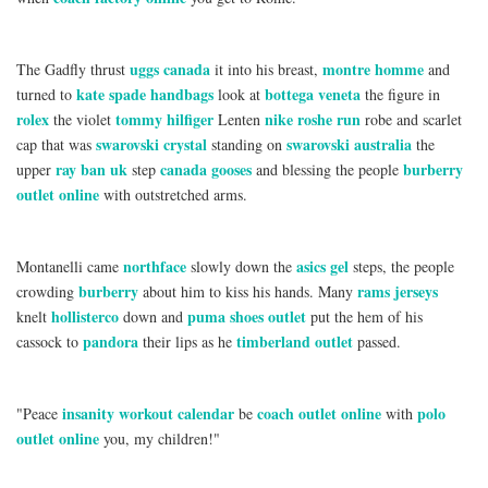
uggs canada
montre homme
The Gadfly thrust
it into his breast,
and
kate spade handbags
bottega veneta
turned to
look at
the figure in
rolex
tommy hilfiger
nike roshe run
the violet
Lenten
robe and scarlet
swarovski crystal
swarovski australia
cap that was
standing on
the
ray ban uk
canada gooses
burberry
upper
step
and blessing the people
outlet online
with outstretched arms.
northface
asics gel
Montanelli came
slowly down the
steps, the people
burberry
rams jerseys
crowding
about him to kiss his hands. Many
hollisterco
puma shoes outlet
knelt
down and
put the hem of his
pandora
timberland outlet
cassock to
their lips as he
passed.
insanity workout calendar
coach outlet online
polo
"Peace
be
with
outlet online
you, my children!"