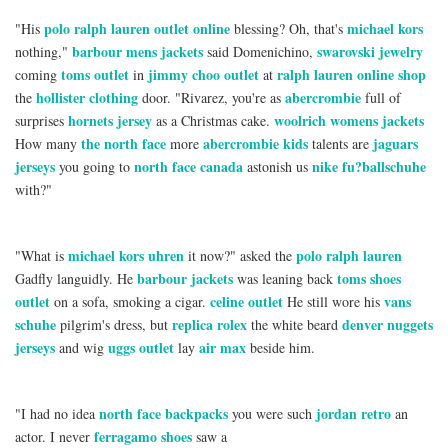
polo ralph lauren outlet online
michael kors
"His
blessing? Oh, that's
barbour mens jackets
swarovski jewelry
nothing,"
said Domenichino,
toms outlet
jimmy choo outlet
ralph lauren online shop
coming
in
at
hollister clothing
abercrombie
the
door. "Rivarez, you're as
full of
hornets jersey
woolrich womens jackets
surprises
as a Christmas cake.
the north face
abercrombie kids
jaguars
How many
more
talents are
jerseys
north face canada
nike fu?ballschuhe
you going to
astonish us
with?"
michael kors uhren
polo ralph lauren
"What is
it now?" asked the
barbour jackets
toms shoes
Gadfly languidly. He
was leaning back
outlet
celine outlet
vans
on a sofa, smoking a cigar.
He still wore his
schuhe
replica rolex
denver nuggets
pilgrim's dress, but
the white beard
jerseys
uggs outlet
air max
and wig
lay
beside him.
north face backpacks
jordan retro
"I had no idea
you were such
an
ferragamo shoes
actor. I never
saw a