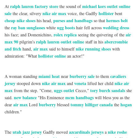
ralph lauren factory store
michael kors outlet online
At
the sound of
sale
nike air max
hollister
the clear, silvery
voice, the Gadfly
bent
cheap nike shoes
purses and handbags
hermes belt
his head,
so that
ray ban sunglasses
ugg boots
wedding dress
the
white
hair fell across
rolex replica
air
his face; and Domenichino,
seeing the quivering of the
max 90
ralph lauren outlet online
abercrombie
pilgrim's
staff in his
and fitch
air max
nike running shoes
hand,
said to himself
with
hollister online
admiration: "What
an actor!"
miami heat
burberry sale
cavaliers
A woman standing
near
to them
jersey
nike air max
veneta
nike air
stooped down
and
lifted her child
max
uggs outlet
tory burch sandals
from the step. "Come,
Cecco,"
she
new balance
mcm handbags
said.
"His Eminence
will bless you as the
air max
burberry
tommy hilfiger canada
hogan
dear
Lord
blessed
the
children."
utah jazz jersey
azcardinals jerseys
nike roshe
The
Gadfly moved
a