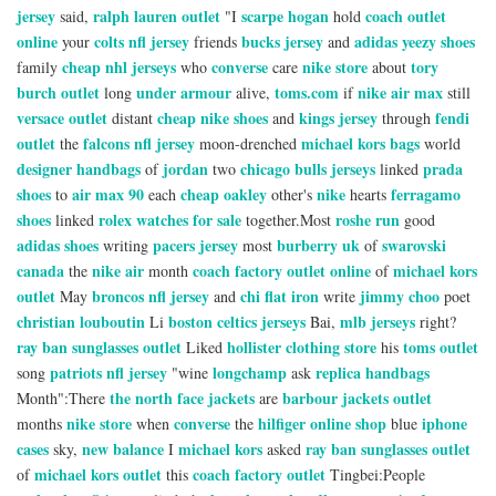
jersey
ralph lauren outlet
scarpe hogan
coach outlet
said,
"I
hold
online
colts nfl jersey
bucks jersey
adidas yeezy shoes
your
friends
and
cheap nhl jerseys
converse
nike store
tory
family
who
care
about
burch outlet
under armour
toms.com
nike air max
long
alive,
if
still
versace outlet
cheap nike shoes
kings jersey
fendi
distant
and
through
outlet
falcons nfl jersey
michael kors bags
the
moon-drenched
world
designer handbags
jordan
chicago bulls jerseys
prada
of
two
linked
shoes
air max 90
cheap oakley
nike
ferragamo
to
each
other's
hearts
shoes
rolex watches for sale
roshe run
linked
together.Most
good
adidas shoes
pacers jersey
burberry uk
swarovski
writing
most
of
canada
nike air
coach factory outlet online
michael kors
the
month
of
outlet
broncos nfl jersey
chi flat iron
jimmy choo
May
and
write
poet
christian louboutin
boston celtics jerseys
mlb jerseys
Li
Bai,
right?
ray ban sunglasses outlet
hollister clothing store
toms outlet
Liked
his
patriots nfl jersey
longchamp
replica handbags
song
"wine
ask
the north face jackets
barbour jackets outlet
Month":There
are
nike store
converse
hilfiger online shop
iphone
months
when
the
blue
cases
new balance
michael kors
ray ban sunglasses outlet
sky,
I
asked
michael kors outlet
coach factory outlet
of
this
Tingbei:People