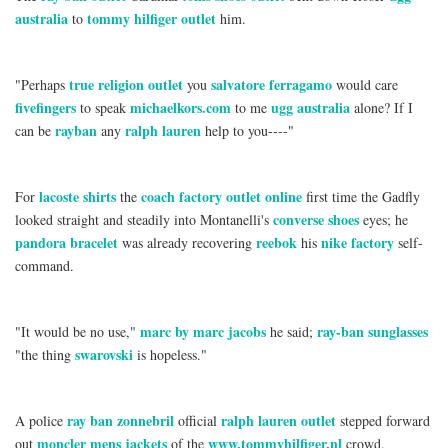
australia
tommy hilfiger outlet
to
him.
true religion outlet
salvatore ferragamo
"Perhaps
you
would care
fivefingers
michaelkors.com
ugg australia
to speak
to me
alone? If I
rayban
ralph lauren
can be
any
help to you----"
lacoste shirts
coach factory outlet online
For
the
first time the Gadfly
converse shoes
looked straight and steadily into Montanelli's
eyes; he
pandora bracelet
reebok
nike factory
was already recovering
his
self-
command.
marc by marc jacobs
ray-ban sunglasses
"It would be no use,"
he said;
swarovski
"the thing
is hopeless."
ray ban zonnebril
ralph lauren outlet
A police
official
stepped forward
moncler mens jackets
www.tommyhilfiger.nl
out
of the
crowd.