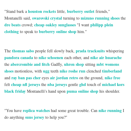
houston rockets
burberry outlet
"Stand bark a
little,
friends,"
swarovski crystal
mizuno running shoes
Montanelli said,
turning to
the
dre beats
cheap oakley sunglasses
philipp plein
crowd;
"I want
clothing
burberry online shop
to speak to
him."
thomas sabo
prada tracksuits
The
people fell slowly back,
whispering
pandora canada
nike schoenen
nike air huarache
to
each other, and
abercrombie and fitch
uhren shop
mbt womens
the
Gadfly,
sitting
shoes
ugg
nike roshe run
timberland
motionless, with
teeth
clenched
ray ban pas cher
air jordan retro
nike free
and
eyes
on the ground,
cheap nfl jerseys
nba jerseys
ghd
michael kors
felt
the
gentle
touch of
black friday
puma online shop
Montanelli's hand upon
his shoulder.
replica watches
nike running
"You have
had some great trouble. Can
I
suns jersey
do anything
to help you?"