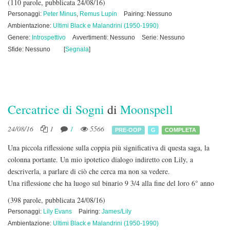
(110 parole, pubblicata 24/08/16)
Personaggi:
Peter Minus
,
Remus Lupin
Pairing: Nessuno
Ambientazione:
Ultimi Black e Malandrini (1950-1990)
Genere:
Introspettivo
Avvertimenti: Nessuno
Serie: Nessuno
Sfide: Nessuno
[
Segnala
]
Cercatrice di Sogni
di
Moonspell
24/08/16
1
1
5566
PRE-OOP
G
COMPLETA
Una piccola riflessione sulla coppia più significativa di questa saga, la
colonna portante. Un mio ipotetico dialogo indiretto con Lily, a
descriverla, a parlare di ciò che cerca ma non sa vedere.
Una riflessione che ha luogo sul binario 9 3/4 alla fine del loro 6° anno
(398 parole, pubblicata 24/08/16)
Personaggi:
Lily Evans
Pairing:
James/Lily
Ambientazione:
Ultimi Black e Malandrini (1950-1990)