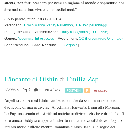
attenta, non farti prendere per nessuna ragione al mondo e soprattutto non
dire mai ad anima viva che hai tredici anni."
(3606 parole, pubblicata 06/08/16)
Personaggi:
Draco Malfoy
,
Pansy Parkinson
,
[+] Nuovi personaggi
Pairing: Nessuno
Ambientazione:
Harry a Hogwarts (1991-1998)
Genere:
Avventura
,
Introspettivo
Avvertimenti:
OC (Personaggio Originale)
Serie: Nessuno
Sfide: Nessuno
[
Segnala
]
L'incanto di Oishin
di
Emilia Zep
28/08/16
5
2
43161
in corso
POST-DH
R
Angelina Johnson ed Einin Leaf sono amiche da sempre ma studiano in
due scuole di magia diverse. Angelina a Hogwarts, Einin alla Morgaine
Le Fay, una scuola che si rifà ad antiche tradizioni celtiche e druidiche. Il
loro amico Teddy si è appena trasferito in una nuova città dove integrarsi
sembra molto difficile mentre Fionnuala e Mary Jane, alle soglie del