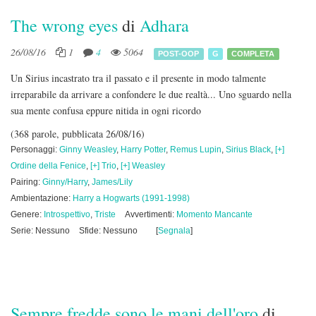
The wrong eyes
di
Adhara
26/08/16
1
4
5064
POST-OOP
G
COMPLETA
Un Sirius incastrato tra il passato e il presente in modo talmente
irreparabile da arrivare a confondere le due realtà... Uno sguardo nella
sua mente confusa eppure nitida in ogni ricordo
(368 parole, pubblicata 26/08/16)
Personaggi:
Ginny Weasley
,
Harry Potter
,
Remus Lupin
,
Sirius Black
,
[+]
Ordine della Fenice
,
[+] Trio
,
[+] Weasley
Pairing:
Ginny/Harry
,
James/Lily
Ambientazione:
Harry a Hogwarts (1991-1998)
Genere:
Introspettivo
,
Triste
Avvertimenti:
Momento Mancante
Serie: Nessuno
Sfide: Nessuno
[
Segnala
]
Sempre fredde sono le mani dell'oro
di