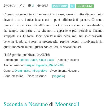
24/08/16
1
2
6615
POST-OOP
G
COMPLETA
Ci sono momenti in cui smarrisci te stesso, quando tutto diventa buio
davanti a te e l'unica luce a cui ti puoi affidare è il passato. Ci sono
momenti in cui i ricordi affiorano e la Giovinezza è un sorriso sbiadito
dal tempo, una parte di te che non ti appartiene più, perchè te l'hanno
strappata via. O forse, forse non l'hai mai persa ma l'hai solo nascosta
bene in fondo al cuore, a proteggerla, perchè potessi rispolverarla in
questi momenti in cui, guardando chi eri, ti ricordi chi sei.
(1133 parole, pubblicata 24/08/16)
Personaggi:
Remus Lupin
,
Sirius Black
Pairing: Nessuno
Ambientazione:
Harry a Hogwarts (1991-1998)
Genere:
Drammatico
,
Introspettivo
Avvertimenti: Nessuno
Serie: Nessuno
Sfide: Nessuno
[
Segnala
]
Seconda a Nessuno
di
Moonspell