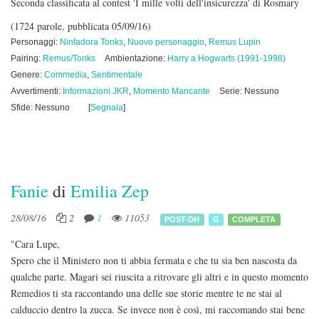
Seconda classificata al contest 'I mille volti dell'insicurezza' di Rosmary
(1724 parole, pubblicata 05/09/16)
Personaggi:
Ninfadora Tonks
,
Nuovo personaggio
,
Remus Lupin
Pairing:
Remus/Tonks
Ambientazione:
Harry a Hogwarts (1991-1998)
Genere:
Commedia
,
Sentimentale
Avvertimenti:
Informazioni JKR
,
Momento Mancante
Serie: Nessuno
Sfide: Nessuno
[
Segnala
]
Fanie
di
Emilia Zep
28/08/16
2
1
11053
POST-DH
G
COMPLETA
"Cara Lupe,
Spero che il Ministero non ti abbia fermata e che tu sia ben nascosta da
qualche parte. Magari sei riuscita a ritrovare gli altri e in questo momento
Remedios ti sta raccontando una delle sue storie mentre te ne stai al
calduccio dentro la zucca. Se invece non è così, mi raccomando stai bene