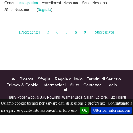
Genere:
Introspettivo
Avvertimenti: Nessuno
Serie: Nessuno
Sfide: Nessuno
[
Segnala
]
[Precedente]
5
6
7
8
9
[Successivo]
Ricerca
Sfoglia
Regole di Invio
Termini di Servizio
Privacy & Cookie
Informazioni
Aiuto
Contattaci
Login
Harry Potter & co. © J.K. Rowling, Warner Bros, Salani Editore. Tutti i diritti
Usiamo cookie tecnici per salvare dati di sessione e preferenze. Continuando a
riservati. Acciofanfiction © 2004-2016. Questo sito non è a scopo di lucro,
tutti i materiali in esso contenuti sono stati creati per puro divertimento, e
navigare su questo sito acconsenti al loro uso.
Ok
Ulteriori informazioni
sono proprietà dei rispettivi autori, non pubblicabili altrove senza esplicito
permesso da parte degli stessi.
eFiction
Credits