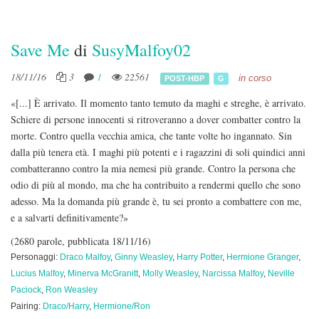
Save Me
di
SusyMalfoy02
18/11/16
3
1
22561
in corso
POST-HBP
G
«[...] È arrivato. Il momento tanto temuto da maghi e streghe, è arrivato.
Schiere di persone innocenti si ritroveranno a dover combatter contro la
morte. Contro quella vecchia amica, che tante volte ho ingannato. Sin
dalla più tenera età. I maghi più potenti e i ragazzini di soli quindici anni
combatteranno contro la mia nemesi più grande. Contro la persona che
odio di più al mondo, ma che ha contribuito a rendermi quello che sono
adesso. Ma la domanda più grande è, tu sei pronto a combattere con me,
e a salvarti definitivamente?»
(2680 parole, pubblicata 18/11/16)
Personaggi:
Draco Malfoy
,
Ginny Weasley
,
Harry Potter
,
Hermione Granger
,
Lucius Malfoy
,
Minerva McGranitt
,
Molly Weasley
,
Narcissa Malfoy
,
Neville
Paciock
,
Ron Weasley
Pairing:
Draco/Harry
,
Hermione/Ron