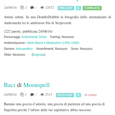
24/08/16
2
1
12872
PRE-OOP
G
COMPLETA
Attimi rubati. In una DoubleDrabble la fotografia dello smistamento di
Andromeda tra le ambiziose fila di Serpeverde.
(222 parole, pubblicata 24/08/16)
Personaggi:
Andromeda Tonks
Pairing: Nessuno
Ambientazione:
Ultimi Black e Malandrini (1950-1990)
Genere:
Introspettivo
Avvertimenti: Nessuno
Serie: Nessuno
Sfide: Nessuno
[
Segnala
]
Baci
di
Moonspell
24/08/16
1
1
5515
in corso
POST-OOP
G
Bastano una goccia d’astuzia, una goccia di pazienza ed una goccia di
Superbia perché l’infuso delle tue aspettative abbia successo.