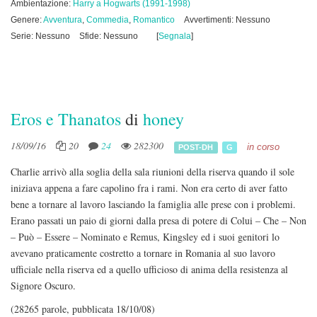
Ambientazione:
Harry a Hogwarts (1991-1998)
Genere:
Avventura
,
Commedia
,
Romantico
Avvertimenti: Nessuno
Serie: Nessuno
Sfide: Nessuno
[
Segnala
]
Eros e Thanatos
di
honey
18/09/16
20
24
282300
in corso
POST-DH
G
Charlie arrivò alla soglia della sala riunioni della riserva quando il sole
iniziava appena a fare capolino fra i rami. Non era certo di aver fatto
bene a tornare al lavoro lasciando la famiglia alle prese con i problemi.
Erano passati un paio di giorni dalla presa di potere di Colui – Che – Non
– Può – Essere – Nominato e Remus, Kingsley ed i suoi genitori lo
avevano praticamente costretto a tornare in Romania al suo lavoro
ufficiale nella riserva ed a quello ufficioso di anima della resistenza al
Signore Oscuro.
(28265 parole, pubblicata 18/10/08)