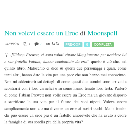
Non volevi essere un Eroe
di
Moonspell
24/08/16
1
1
5474
PRE-OOP
G
COMPLETA
"[...]Gideon Prewett, ci sono voluti cinque Mangiamorte per uccidere lui
e suo fratello Fabian, hanno combattuto da eroi"
questo è ciò che, nel
quinto libro, Malocchio ci dice su questi due personaggi i quali, come
tanti altri, hanno dato la vita per una pace che non hanno mai conosciuto.
Non mi addentrerò sui dettagli di come questi due uomini sono arrivati a
scontrarsi con i loro carnefici e su come hanno tenuto loro testa. Parlerò
di come Fabian Prewett non volle essere un Eroe ma un giovane disposto
a sacrificare la sua vita per il futuro dei suoi nipoti. Voleva essere
semplicemente uno zio ma divenne un eroe ai nostri occhi. Ma in fondo,
chi può essere un eroe più d’un fratello amorevole che ha avuto a cuore
la famiglia di sua sorella più della propria vita?