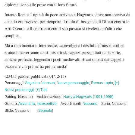
diploma, sono alle prese con il loro futuro.
Intanto Remus Lupin è da poco arrivato a Hogwarts, dove non tornava da
quando era ragazzo, per ricoprire il ruolo di insegnate di Difesa contro le
Arti Oscure, e il confronto con il suo passato si rivelerà tutt'altro che
semplice.
Ma a movimentare, intersecare, sconvolgere i destini dei nostri eroi ed
eroine interverranno diari misteriosi, ragazzi perseguitati dalla sorte,
antiche profezie, leggendari poeti medievali, strani ometti dai cappelli
bizzarri e chi più ne ha più ne metta!
(23435 parole, pubblicata 01/12/13)
Personaggi:
Angelina Johnson
,
Nuovo personaggio
,
Remus Lupin
,
[+]
Nuovi personaggi
,
[+] Tutti
Pairing: Nessuno
Ambientazione:
Harry a Hogwarts (1991-1998)
Genere:
Avventura
,
Introspettivo
Avvertimenti:
Nessuno
Serie: Nessuno
Sfide: Nessuno
[
Segnala
]