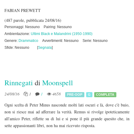
FABIAN PREWETT
(487 parole, pubblicata 24/08/16)
Personaggi: Nessuno
Pairing: Nessuno
Ambientazione:
Ultimi Black e Malandrini (1950-1990)
Genere:
Drammatico
Avvertimenti: Nessuno
Serie: Nessuno
Sfide: Nessuno
[
Segnala
]
Rinnegati
di
Moonspell
24/08/16
1
1
4658
PRE-OOP
G
COMPLETA
Ogni scelta di Peter Minus nasconde molti lati oscuri e là, dove c'è buio,
non si riesce mai ad afferrare la verità. Remus si rivolge ipoteticamente
all'amico Peter, riflette su di lui e si pone il più grande quesito che, in
sette appassionanti libri, non ha mai ricevuto risposta.