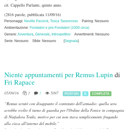
cit. Cappello Parlante, quinto anno.
(2816 parole, pubblicata 11/09/16)
Personaggi:
Neville Paciock
,
Tosca Tassorosso
Pairing: Nessuno
Ambientazione:
Fondatori e pre-Fondatori (1000 circa)
Genere:
Avventura
,
Generale
,
Introspettivo
Avvertimenti: Nessuno
Serie: Nessuno
Sfide: Nessuno
[
Segnala
]
Niente appuntamenti per Remus Lupin
di
Fri Rapace
05/09/16
1
1
5097
POST-DH
G
COMPLETA
“Remus scrutò con disappunto il contenuto dell'armadio: quella sera
avrebbe svolto il turno di guardia per l'Ordine della Fenice in compagnia
di Ninfadora Tonks, motivo per cui non stava semplicemente frugando
alla cieca all'interno del mobile.”