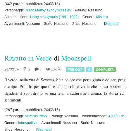
(442 parole, pubblicata 24/08/16)
Personaggi:
Draco Malfoy
,
Ginny Weasley
Pairing: Nessuno
Ambientazione:
Harry a Hogwarts (1991-1998)
Genere:
Mistero
Avvertimenti: Nessuno
Serie: Nessuno
Sfide: Nessuno
[
Segnala
]
Ritratto in Verde
di
Moonspell
24/08/16
2
1
23676
PRE-OOP
G
COMPLETA
Il verde, nella vita di Severus, è un colore che porta gioia e dolore, pregi
e colpe. Proprio per questo è con il colore verde che penso potremmo
stendere il suo ritratto su una tela, a catturarne l’anima, la storia ed i
sentimenti.
(267 parole, pubblicata 24/08/16)
Personaggi:
Severus Piton
Pairing: Nessuno
Ambientazione:
[+] Più Ere
Genere:
Introspettivo
Avvertimenti: Nessuno
Serie: Nessuno
Sfide: Nessuno
[
Segnala
]