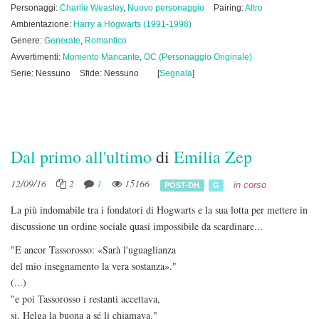
Personaggi:
Charlie Weasley
,
Nuovo personaggio
Pairing:
Altro
Ambientazione:
Harry a Hogwarts (1991-1998)
Genere:
Generale
,
Romantico
Avvertimenti:
Momento Mancante
,
OC (Personaggio Originale)
Serie: Nessuno
Sfide: Nessuno
[
Segnala
]
Dal primo all'ultimo
di
Emilia Zep
12/09/16
2
1
15166
in corso
POST-DH
G
La più indomabile tra i fondatori di Hogwarts e la sua lotta per mettere in
discussione un ordine sociale quasi impossibile da scardinare...
"E ancor Tassorosso: «Sarà l'uguaglianza
del mio insegnamento la vera sostanza»."
(...)
"e poi Tassorosso i restanti accettava,
si, Helga la buona a sé li chiamava."