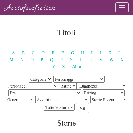
Acciofanfiction
Titoli
A
B
C
D
E
F
G
H
I
J
K
L
M
N
O
P
Q
R
S
T
U
V
W
X
Y
Z
Altro
Storie