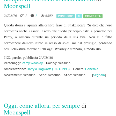
Moonspell
24/08/16
1
1
6800
POST-OOP
G
COMPLETA
Questa storia è ispirata alla celibre frase di Shakespeare "Si dice che l'oro
corrompa anche i santi". Credo che questo principio calzi a pennello per
Percy, o almeno durante un periodo della sua vita. Non si è fatto
corrompere dall'oro inteso in senso di soldi, ma dal prestigio, perdendo
così l'elevatura morale di cui ogni Weasley è simbolo, a modo suo.
(122 parole, pubblicata 24/08/16)
Personaggi:
Percy Weasley
Pairing: Nessuno
Ambientazione:
Harry a Hogwarts (1991-1998)
Genere:
Generale
Avvertimenti: Nessuno
Serie: Nessuno
Sfide: Nessuno
[
Segnala
]
Oggi, come allora, per sempre
di
Moonspell