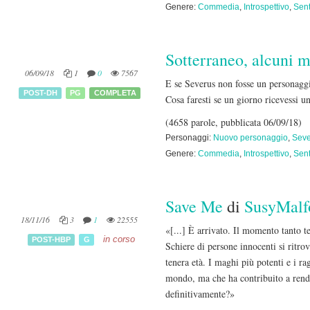
Genere:
Commedia
,
Introspettivo
,
Sent
Sotterraneo, alcuni 
06/09/18
1
0
7567
E se Severus non fosse un personaggi
POST-DH
PG
COMPLETA
Cosa faresti se un giorno ricevessi u
(4658 parole, pubblicata 06/09/18)
Personaggi:
Nuovo personaggio
,
Seve
Genere:
Commedia
,
Introspettivo
,
Sent
Save Me
di
SusyMalf
18/11/16
3
1
22555
«[...] È arrivato. Il momento tanto t
in corso
POST-HBP
G
Schiere di persone innocenti si ritr
tenera età. I maghi più potenti e i r
mondo, ma che ha contribuito a rende
definitivamente?»