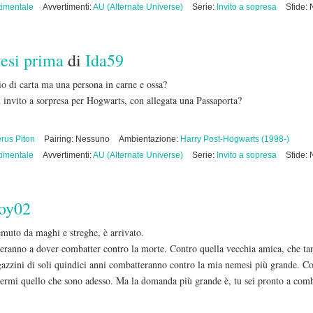
imentale
Avvertimenti:
AU (Alternate Universe)
Serie:
Invito a sopresa
Sfide:
mesi prima
di
Ida59
o di carta ma una persona in carne e ossa?
n invito a sorpresa per Hogwarts, con allegata una Passaporta?
rus Piton
Pairing: Nessuno
Ambientazione:
Harry Post-Hogwarts (1998-)
imentale
Avvertimenti:
AU (Alternate Universe)
Serie:
Invito a sopresa
Sfide:
oy02
emuto da maghi e streghe, è arrivato.
overanno a dover combatter contro la morte. Contro quella vecchia amica, che tan
agazzini di soli quindici anni combatteranno contro la mia nemesi più grande. Co
rmi quello che sono adesso. Ma la domanda più grande è, tu sei pronto a comba