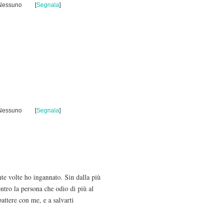
 Nessuno
[
Segnala
]
 Nessuno
[
Segnala
]
te volte ho ingannato. Sin dalla più
ntro la persona che odio di più al
ttere con me, e a salvarti