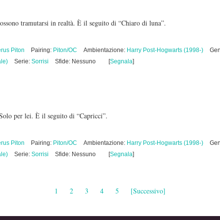
ossono tramutarsi in realtà. È il seguito di “Chiaro di luna”.
rus Piton
Pairing:
Piton/OC
Ambientazione:
Harry Post-Hogwarts (1998-)
Gen
le)
Serie:
Sorrisi
Sfide: Nessuno
[
Segnala
]
Solo per lei. È il seguito di “Capricci”.
rus Piton
Pairing:
Piton/OC
Ambientazione:
Harry Post-Hogwarts (1998-)
Gen
le)
Serie:
Sorrisi
Sfide: Nessuno
[
Segnala
]
1
2
3
4
5
[Successivo]