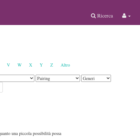
Ricerca
V
W
X
Y
Z
Altro
quanto una piccola possibilità possa