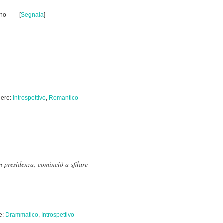
uno
[
Segnala
]
ere:
Introspettivo
,
Romantico
n presidenza, cominciò a sfilare
e:
Drammatico
,
Introspettivo