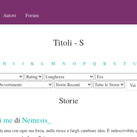
Autori
Forum
Titoli - S
H
I
J
K
L
M
N
O
P
Q
R
S
T
U
Storie
di me
di
Nemesis_
la ama con ogni sua forza, nulla riesce a fargli cambiare idea. È indescrivibile 