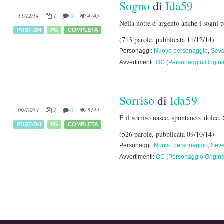
Sogno
di
Ida59
11/12/14
1
0
4745
Nella notte d’argento anche i sogni p
POST-DH
PG
COMPLETA
(713 parole, pubblicata 11/12/14)
Personaggi:
Nuovo personaggio
,
Seve
Avvertimenti:
OC (Personaggio Origina
Sorriso
di
Ida59
09/10/14
1
0
5144
E il sorriso nasce, spontaneo, dolce. 
POST-DH
PG
COMPLETA
(526 parole, pubblicata 09/10/14)
Personaggi:
Nuovo personaggio
,
Seve
Avvertimenti:
OC (Personaggio Origina