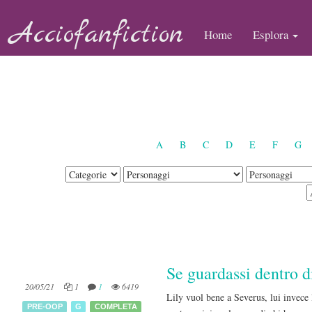
Acciofanfiction
Home
Esplora
A
B
C
D
E
F
G
Se guardassi dentro 
20/05/21
1
1
6419
Lily vuol bene a Severus, lui invece 
PRE-OOP
G
COMPLETA