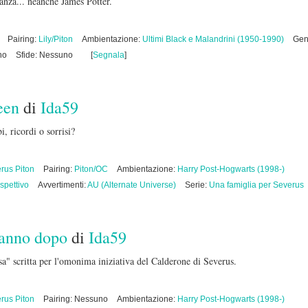
ranza... neanche James Potter.
Pairing:
Lily/Piton
Ambientazione:
Ultimi Black e Malandrini (1950-1990)
Gen
no
Sfide: Nessuno
[
Segnala
]
een
di
Ida59
, ricordi o sorrisi?
rus Piton
Pairing:
Piton/OC
Ambientazione:
Harry Post-Hogwarts (1998-)
ospettivo
Avvertimenti:
AU (Alternate Universe)
Serie:
Una famiglia per Severus
n anno dopo
di
Ida59
esa" scritta per l'omonima iniziativa del Calderone di Severus.
rus Piton
Pairing: Nessuno
Ambientazione:
Harry Post-Hogwarts (1998-)