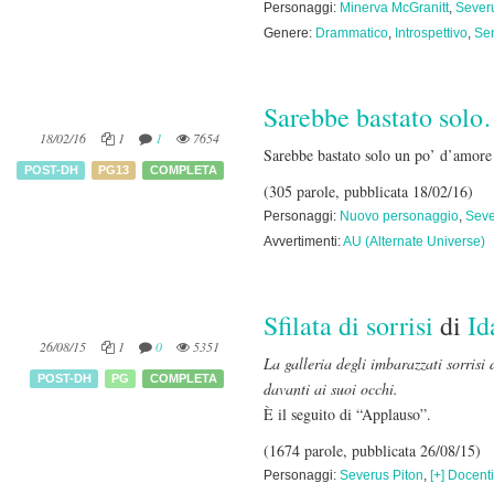
Personaggi:
Minerva McGranitt
,
Sever
Genere:
Drammatico
,
Introspettivo
,
Sen
Sarebbe bastato sol
18/02/16
1
1
7654
Sarebbe bastato solo un po’ d’amor
POST-DH
PG13
COMPLETA
(305 parole, pubblicata 18/02/16)
Personaggi:
Nuovo personaggio
,
Seve
Avvertimenti:
AU (Alternate Universe)
Sfilata di sorrisi
di
Id
26/08/15
1
0
5351
La galleria degli imbarazzati sorrisi
POST-DH
PG
COMPLETA
davanti ai suoi occhi.
È il seguito di “Applauso”.
(1674 parole, pubblicata 26/08/15)
Personaggi:
Severus Piton
,
[+] Docenti