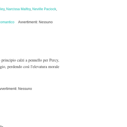
ley
,
Narcissa Malfoy
,
Neville Paciock
,
omantico
Avvertimenti: Nessuno
 principio calzi a pennello per Percy,
igio, perdendo così l'elevatura morale
vvertimenti: Nessuno
de.