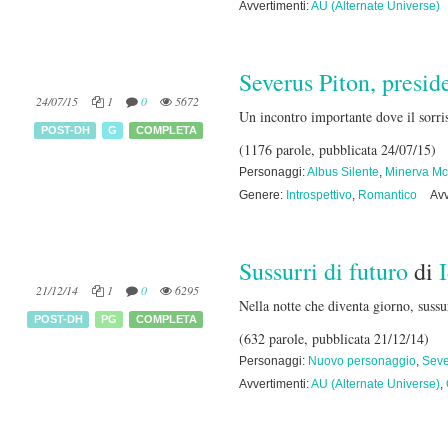
Avvertimenti:
AU (Alternate Universe)
Severus Piton, presid
24/07/15
1
0
5672
Un incontro importante dove il sorris
POST-DH
G
COMPLETA
(1176 parole, pubblicata 24/07/15)
Personaggi:
Albus Silente
,
Minerva Mc
Genere:
Introspettivo
,
Romantico
Avv
Sussurri di futuro
di
21/12/14
1
0
6295
Nella notte che diventa giorno, sussu
POST-DH
PG
COMPLETA
(632 parole, pubblicata 21/12/14)
Personaggi:
Nuovo personaggio
,
Seve
Avvertimenti:
AU (Alternate Universe)
,