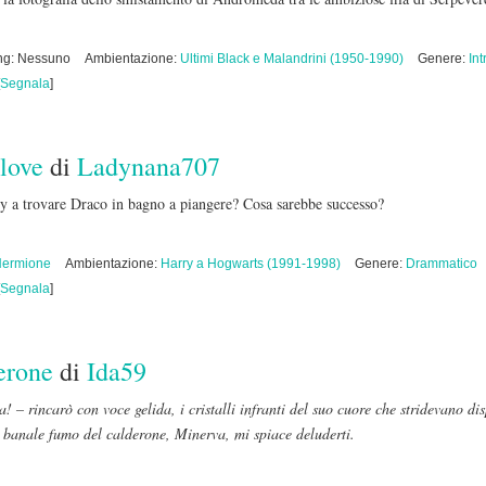
ing: Nessuno
Ambientazione:
Ultimi Black e Malandrini (1950-1990)
Genere:
Int
Segnala
]
 love
di
Ladynana707
y a trovare Draco in bagno a piangere? Cosa sarebbe successo?
Hermione
Ambientazione:
Harry a Hogwarts (1991-1998)
Genere:
Drammatico
Segnala
]
erone
di
Ida59
 – rincarò con voce gelida, i cristalli infranti del suo cuore che stridevano disp
l banale fumo del calderone, Minerva, mi spiace deluderti.