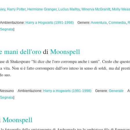
ley
,
Harry Potter
,
Hermione Granger
,
Lucius Malfoy
,
Minerva McGranitt
,
Molly Weas
Ambientazione:
Harry a Hogwarts (1991-1998)
Genere:
Avventura
,
Commedia
,
R
Segnala
]
e mani dell'oro
di
Moonspell
 frase di Shakespeare "Si dice che l'oro corrompa anche i santi". Credo che questo
 vita. Non si è fatto corrompere dall'oro inteso in senso di soldi, ma dal prest
do suo.
: Nessuno
Ambientazione:
Harry a Hogwarts (1991-1998)
Genere:
Generale
A
Segnala
]
i
Moonspell
la fotografia dello smistamento di Andromeda tra le ambiziose fila di Serpever