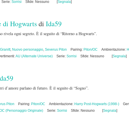
Serie:
Sorrisi
Sfide: Nessuno
[
Segnala
]
e di Hogwarts
di
Ida59
o rivela ogni segreto. È il seguito di “Ritorno a Hogwarts”.
Granitt
,
Nuovo personaggio
,
Severus Piton
Pairing:
Piton/OC
Ambientazione:
H
ertimenti:
AU (Alternate Universe)
Serie:
Sorrisi
Sfide: Nessuno
[
Segnala
]
Ida59
rri d’amore parlano di futuro. È il seguito di “Sogno”.
rus Piton
Pairing:
Piton/OC
Ambientazione:
Harry Post-Hogwarts (1998-)
Gen
OC (Personaggio Originale)
Serie:
Sorrisi
Sfide: Nessuno
[
Segnala
]