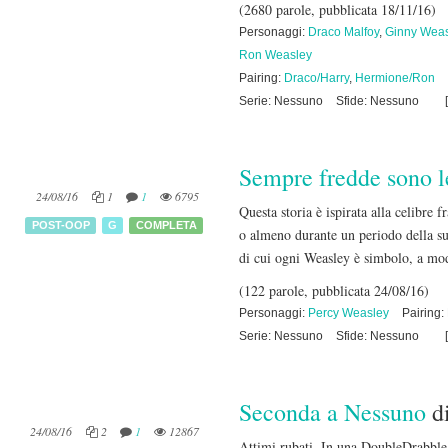
(2680 parole, pubblicata 18/11/16)
Personaggi:
Draco Malfoy
,
Ginny Weas
Ron Weasley
Pairing:
Draco/Harry
,
Hermione/Ron
Serie: Nessuno
Sfide: Nessuno
[
Sempre fredde sono l
24/08/16
1
1
6795
Questa storia è ispirata alla celibre
POST-OOP
G
COMPLETA
o almeno durante un periodo della sua
di cui ogni Weasley è simbolo, a mo
(122 parole, pubblicata 24/08/16)
Personaggi:
Percy Weasley
Pairing
Serie: Nessuno
Sfide: Nessuno
[
Seconda a Nessuno
d
24/08/16
2
1
12867
Attimi rubati. In una DoubleDrabble 