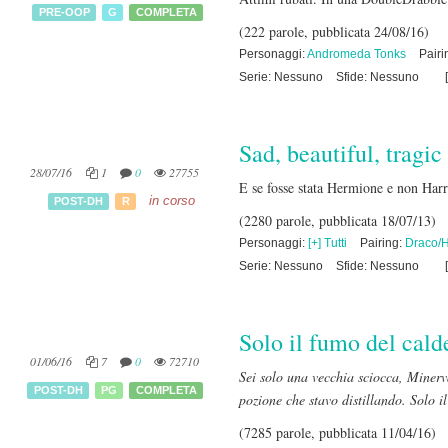
PRE-OOP
G
COMPLETA
(222 parole, pubblicata 24/08/16)
Personaggi:
Andromeda Tonks
Pair
Serie: Nessuno
Sfide: Nessuno
[
Sad, beautiful, tragic
28/07/16
1
0
27755
E se fosse stata Hermione e non Harr
in corso
POST-DH
R
(2280 parole, pubblicata 18/07/13)
Personaggi:
[+] Tutti
Pairing:
Draco/
Serie: Nessuno
Sfide: Nessuno
[
Solo il fumo del cald
01/06/16
7
0
72710
Sei solo una vecchia sciocca, Minerva!
POST-DH
PG
COMPLETA
pozione che stavo distillando. Solo i
(7285 parole, pubblicata 11/04/16)