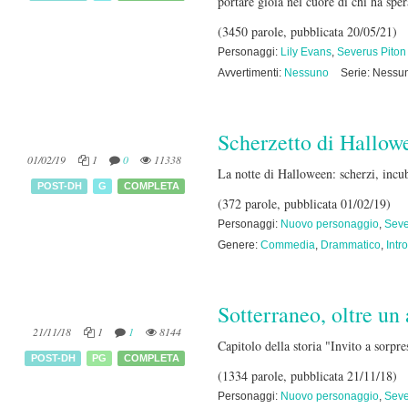
portare gioia nel cuore di chi ha spe
(3450 parole, pubblicata 20/05/21)
Personaggi:
Lily Evans
,
Severus Piton
Avvertimenti:
Nessuno
Serie: Nessu
Scherzetto di Hallow
01/02/19
1
0
11338
La notte di Halloween: scherzi, incubi
POST-DH
G
COMPLETA
(372 parole, pubblicata 01/02/19)
Personaggi:
Nuovo personaggio
,
Seve
Genere:
Commedia
,
Drammatico
,
Intr
Sotterraneo, oltre u
21/11/18
1
1
8144
Capitolo della storia "Invito a sorpr
POST-DH
PG
COMPLETA
(1334 parole, pubblicata 21/11/18)
Personaggi:
Nuovo personaggio
,
Seve