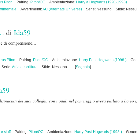
us Piton
Pairing:
Piton/OC
Ambientazione:
Harry a Hogwarts (1991-1998)
timentale
Avvertimenti:
AU (Alternate Universe)
Serie: Nessuno
Sfide: Ness
o…
di
Ida59
e e di comprensione…
rus Piton
Pairing:
Piton/OC
Ambientazione:
Harry Post-Hogwarts (1998-)
Gen
Serie:
Aula di scrittura
Sfide: Nessuno
[
Segnala
]
a59
 dispiaciuti dei suoi colleghi, con i quali nel pomeriggio aveva parlato a lungo i
 e staff
Pairing:
Piton/OC
Ambientazione:
Harry Post-Hogwarts (1998-)
Gener