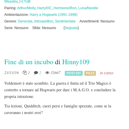
Weasley
,
[+] Tutti
Pairing:
Arthur/Molly
,
Harry/OC
,
Hermione/Ron
,
Luna/Neville
Ambientazione:
Harry a Hogwarts (1991-1998)
Genere:
Generale
,
Introspettivo
,
Sentimentale
Avvertimenti: Nessuno
Serie: Nessuno
Sfide: Nessuno
[
Segnala
]
Fine di un incubo
di
Hinny109
21/11/16
1
2
32667
in corso
POST-DH
PG13
Voldemort è stato sconfitto. La guerra è finita ed il Trio Magico è
costretto a tornare ad Hogwarts per dare i M.A.G.O. e concludere la
propria istruzione.
Tra lezioni, Quidditch, cuori persi e famiglie spezzate, come se la
caveranno i nostri eroi?