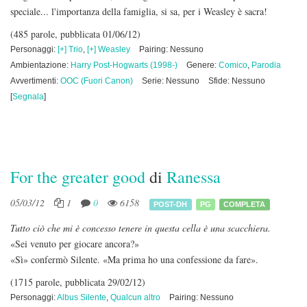
speciale... l'importanza della famiglia, si sa, per i Weasley è sacra!
(485 parole, pubblicata 01/06/12)
Personaggi:
[+] Trio
,
[+] Weasley
Pairing: Nessuno
Ambientazione:
Harry Post-Hogwarts (1998-)
Genere:
Comico
,
Parodia
Avvertimenti:
OOC (Fuori Canon)
Serie: Nessuno
Sfide: Nessuno
[
Segnala
]
For the greater good
di
Ranessa
05/03/12
1
0
6158
POST-DH
PG
COMPLETA
Tutto ciò che mi è concesso tenere in questa cella è una scacchiera.
«Sei venuto per giocare ancora?»
«Sì» confermò Silente. «Ma prima ho una confessione da fare».
(1715 parole, pubblicata 29/02/12)
Personaggi:
Albus Silente
,
Qualcun altro
Pairing: Nessuno