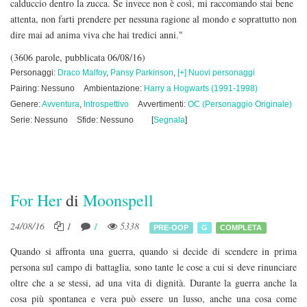
calduccio dentro la zucca. Se invece non è così, mi raccomando stai bene
attenta, non farti prendere per nessuna ragione al mondo e soprattutto non
dire mai ad anima viva che hai tredici anni."
(3606 parole, pubblicata 06/08/16)
Personaggi:
Draco Malfoy
,
Pansy Parkinson
,
[+] Nuovi personaggi
Pairing: Nessuno
Ambientazione:
Harry a Hogwarts (1991-1998)
Genere:
Avventura
,
Introspettivo
Avvertimenti:
OC (Personaggio Originale)
Serie: Nessuno
Sfide: Nessuno
[
Segnala
]
For Her
di
Moonspell
24/08/16
1
1
5338
PRE-OOP
G
COMPLETA
Quando si affronta una guerra, quando si decide di scendere in prima
persona sul campo di battaglia, sono tante le cose a cui si deve rinunciare
oltre che a se stessi, ad una vita di dignità. Durante la guerra anche la
cosa più spontanea e vera può essere un lusso, anche una cosa come