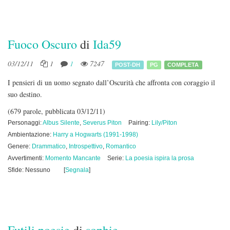
Fuoco Oscuro
di
Ida59
03/12/11
1
1
7247
POST-DH
PG
COMPLETA
I pensieri di un uomo segnato dall’Oscurità che affronta con coraggio il
suo destino.
(679 parole, pubblicata 03/12/11)
Personaggi:
Albus Silente
,
Severus Piton
Pairing:
Lily/Piton
Ambientazione:
Harry a Hogwarts (1991-1998)
Genere:
Drammatico
,
Introspettivo
,
Romantico
Avvertimenti:
Momento Mancante
Serie:
La poesia ispira la prosa
Sfide: Nessuno
[
Segnala
]