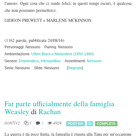
l'amore. Ogni cosa che ci rende felici, in questi tempi oscuri, è qualcosa
che non possiamo permetterci.
GIDEON PREWETT e MARLENE MCKINNON
(1162 parole, pubblicata 24/08/16)
Personaggi: Nessuno
Pairing: Nessuno
Ambientazione:
Ultimi Black e Malandrini (1950-1990)
Genere:
Drammatico
,
Introspettivo
Avvertimenti:
Nessuno
Serie: Nessuno
Sfide: Nessuno
[
Segnala
]
Far parte ufficialmente della famiglia
Weasley
di
Rachan
01/07/12
1
1
4928
POST-DH
G
COMPLETA
La guerra è da poco finita, la famiglia è riunita alla Tana per un'occasione