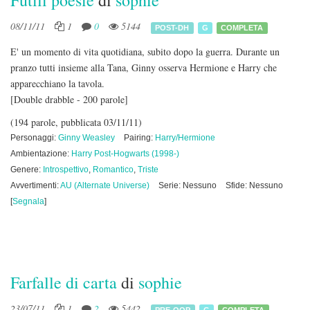
Futili poesie
di
sophie
08/11/11
1
0
5144
POST-DH
G
COMPLETA
E' un momento di vita quotidiana, subito dopo la guerra. Durante un
pranzo tutti insieme alla Tana, Ginny osserva Hermione e Harry che
apparecchiano la tavola.
[Double drabble - 200 parole]
(194 parole, pubblicata 03/11/11)
Personaggi:
Ginny Weasley
Pairing:
Harry/Hermione
Ambientazione:
Harry Post-Hogwarts (1998-)
Genere:
Introspettivo
,
Romantico
,
Triste
Avvertimenti:
AU (Alternate Universe)
Serie: Nessuno
Sfide: Nessuno
[
Segnala
]
Farfalle di carta
di
sophie
23/07/11
1
2
5442
PRE-OOP
G
COMPLETA