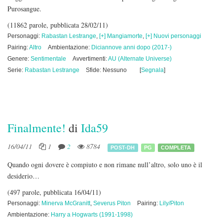
Purosangue.
(11862 parole, pubblicata 28/02/11)
Personaggi:
Rabastan Lestrange
,
[+] Mangiamorte
,
[+] Nuovi personaggi
Pairing:
Altro
Ambientazione:
Diciannove anni dopo (2017-)
Genere:
Sentimentale
Avvertimenti:
AU (Alternate Universe)
Serie:
Rabastan Lestrange
Sfide: Nessuno
[
Segnala
]
Finalmente!
di
Ida59
16/04/11
1
2
8784
POST-DH
PG
COMPLETA
Quando ogni dovere è compiuto e non rimane null’altro, solo uno è il
desiderio…
(497 parole, pubblicata 16/04/11)
Personaggi:
Minerva McGranitt
,
Severus Piton
Pairing:
Lily/Piton
Ambientazione:
Harry a Hogwarts (1991-1998)