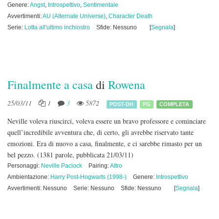
Genere:
Angst
,
Introspettivo
,
Sentimentale
Avvertimenti:
AU (Alternate Universe)
,
Character Death
Serie:
Lotta all'ultimo inchiostro
Sfide: Nessuno
[
Segnala
]
Finalmente a casa
di
Rowena
25/03/11
1
3
5872
POST-DH
PG
COMPLETA
Neville voleva riuscirci, voleva essere un bravo professore e cominciare
quell’incredibile avventura che, di certo, gli avrebbe riservato tante
emozioni. Era di nuovo a casa, finalmente, e ci sarebbe rimasto per un
bel pezzo.
(1381 parole, pubblicata 21/03/11)
Personaggi:
Neville Paciock
Pairing:
Altro
Ambientazione:
Harry Post-Hogwarts (1998-)
Genere:
Introspettivo
Avvertimenti: Nessuno
Serie: Nessuno
Sfide: Nessuno
[
Segnala
]