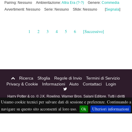
Pairing: Nessuno
Ambientazione:
Altra Era (?-?)
Genere:
Commedia
Avvertimenti: Nessuno
Serie: Nessuno
Sfide: Nessuno
[
Segnala
]
1
2
3
4
5
6
[Successivo]
Ricerca
Sfoglia
Regole di Invio
Termini di Servizio
Privacy & Cookie
Informazioni
Aiuto
Contattaci
Login
Harry Potter & co. © J.K. Rowling, Warner Bros, Salani Editore. Tutti i diritti
Usiamo cookie tecnici per salvare dati di sessione e preferenze. Continuando a
riservati. Acciofanfiction © 2004-2016. Questo sito non è a scopo di lucro,
tutti i materiali in esso contenuti sono stati creati per puro divertimento, e
navigare su questo sito acconsenti al loro uso.
Ok
Ulteriori informazioni
sono proprietà dei rispettivi autori, non pubblicabili altrove senza esplicito
permesso da parte degli stessi.
eFiction
Credits