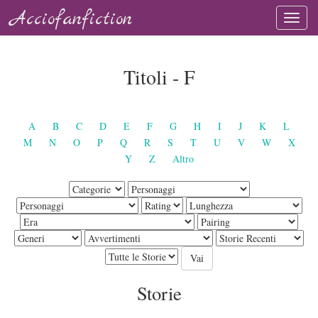
Acciofanfiction
Titoli - F
A
B
C
D
E
F
G
H
I
J
K
L
M
N
O
P
Q
R
S
T
U
V
W
X
Y
Z
Altro
Storie