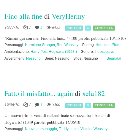
Fino alla fine
di
VeryHermy
16/11/10
1
2
6455
POST-DH
G
COMPLETA
"Rimani qui con me. Fino alla fine..."
(100 parole, pubblicata 10/11/10)
Personaggi:
Hermione Granger
,
Ron Weasley
Pairing:
Hermione/Ron
Ambientazione:
Harry Post-Hogwarts (1998-)
Genere:
Introspettivo
Avvertimenti:
Nessuno
Serie: Nessuno
Sfide: Nessuno
[
Segnala
]
Fatto il misfatto... again
di
xela182
19/06/10
1
1
5300
POST-DH
G
COMPLETA
Un nuovo trio in vena di malandrinate scorrazza tra i banchi di
Hogwarts!
(1349 parole, pubblicata 14/06/10)
Personaggi:
Nuovo personaggio
,
Teddy Lupin
,
Victoire Weasley