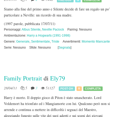
Siamo alla fine del primo anno e Silente decide di fare un regalo un po’
particolare a Neville: un ricordo di sua madre.
(1997 parole, pubblicata 17/07/11)
Personaggi:
Albus Silente
,
Neville Paciock
Pairing: Nessuno
Ambientazione:
Harry a Hogwarts (1991-1998)
Genere:
Generale
,
Sentimentale
,
Triste
Avvertimenti:
Momento Mancante
Serie: Nessuno
Sfide: Nessuno
[
Segnala
]
Family Portrait
di
Ely79
28/04/11
5
3
51127
POST-DH
R
COMPLETA
Harry è morto. Il doppio gioco di Piton è stato smascherato. Lord
Voldemort ha trionfato ed i Mangiamorte con lui. Qualcuno però non si
arrende e continua a mettere in difficoltà i seguaci del Maestro,
aleggiando funesto sulle vite dei suoi adepti e sui sogni dei giovani