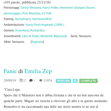
(410 parole, pubblicata 21/11/16)
Personaggi:
Ginny Weasley
,
Harry Potter
,
Hermione Granger
,
Nuovo
personaggio
,
Ron Weasley
,
[+] Tutti
Pairing:
Ginny/Harry
,
Hermione/Ron
Ambientazione:
Harry Post-Hogwarts (1998-)
Genere:
Avventura
,
Romantico
Avvertimenti:
Libri di Testo
,
Momento Mancante
Serie: Nessuno
Sfide: Nessuno
[
Segnala
]
Fanie
di
Emilia Zep
28/08/16
2
1
11054
POST-DH
G
COMPLETA
"Cara Lupe,
Spero che il Ministero non ti abbia fermata e che tu sia ben nascosta da
qualche parte. Magari sei riuscita a ritrovare gli altri e in questo momento
Remedios ti sta raccontando una delle sue storie mentre te ne stai al