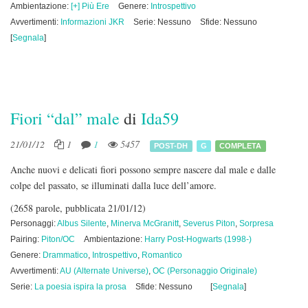
Ambientazione:
[+] Più Ere
Genere:
Introspettivo
Avvertimenti:
Informazioni JKR
Serie: Nessuno
Sfide: Nessuno
[
Segnala
]
Fiori “dal” male
di
Ida59
21/01/12
1
1
5457
POST-DH
G
COMPLETA
Anche nuovi e delicati fiori possono sempre nascere dal male e dalle
colpe del passato, se illuminati dalla luce dell’amore.
(2658 parole, pubblicata 21/01/12)
Personaggi:
Albus Silente
,
Minerva McGranitt
,
Severus Piton
,
Sorpresa
Pairing:
Piton/OC
Ambientazione:
Harry Post-Hogwarts (1998-)
Genere:
Drammatico
,
Introspettivo
,
Romantico
Avvertimenti:
AU (Alternate Universe)
,
OC (Personaggio Originale)
Serie:
La poesia ispira la prosa
Sfide: Nessuno
[
Segnala
]