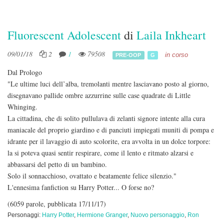
Fluorescent Adolescent
di
Laila Inkheart
09/01/18
2
1
79508
in corso
PRE-OOP
G
Dal Prologo
"Le ultime luci dell’alba, tremolanti mentre lasciavano posto al giorno,
disegnavano pallide ombre azzurrine sulle case quadrate di Little
Whinging.
La cittadina, che di solito pullulava di zelanti signore intente alla cura
maniacale del proprio giardino e di panciuti impiegati muniti di pompa e
idrante per il lavaggio di auto scolorite, era avvolta in un dolce torpore:
la si poteva quasi sentir respirare, come il lento e ritmato alzarsi e
abbassarsi del petto di un bambino.
Solo il sonnacchioso, ovattato e beatamente felice silenzio."
L'ennesima fanfiction su Harry Potter... O forse no?
(6059 parole, pubblicata 17/11/17)
Personaggi:
Harry Potter
,
Hermione Granger
,
Nuovo personaggio
,
Ron