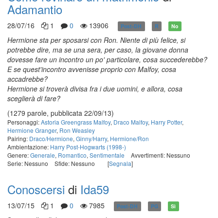
Adamantio
28/07/16
1
0
13906
Post-DH
R
No
Hermione sta per sposarsi con Ron. Niente di più felice, si
potrebbe dire, ma se una sera, per caso, la giovane donna
dovesse fare un incontro un po' particolare, cosa succederebbe?
E se quest'incontro avvenisse proprio con Malfoy, cosa
accadrebbe?
Hermione si troverà divisa fra i due uomini, e allora, cosa
sceglierà di fare?
(1279 parole, pubblicata 22/09/13)
Personaggi:
Astoria Greengrass Malfoy
,
Draco Malfoy
,
Harry Potter
,
Hermione Granger
,
Ron Weasley
Pairing:
Draco/Hermione
,
Ginny/Harry
,
Hermione/Ron
Ambientazione:
Harry Post-Hogwarts (1998-)
Genere:
Generale
,
Romantico
,
Sentimentale
Avvertimenti: Nessuno
Serie: Nessuno
Sfide: Nessuno
[
Segnala
]
Conoscersi
di
Ida59
13/07/15
1
0
7985
Post-DH
PG
Sì