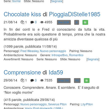
Serie:
Sorrisi
Sfide: Nessuno
[
Segnala
]
Chocolate kiss
di
PioggiaDiStelle1985
21/08/14
1
0
4955
Pre-OOP
G
Sì
In fin dei conti io e Fred ci conosciamo da tutta la vita.
Probabilmente era solo questione di tempo, prima che la nostra
amicizia diventasse qualcosa di più
(1099 parole, pubblicata 11/08/14)
Personaggi:
Fred Weasley
,
Nuovo personaggio
Pairing: Nessuno
Ambientazione: Nessuno
Genere:
Introspettivo
,
Romantico
Avvertimenti: Nessuno
Serie: Nessuno
Sfide: Nessuno
[
Segnala
]
Comprensione
di
Ida59
29/06/14
1
0
7535
Post-DH
PG
Sì
Conoscere. Comprendere. Amare. E sorridere. E’ il seguito di
“Non voglio morire”
(415 parole, pubblicata 29/06/14)
Personaggi:
Nuovo personaggio
,
Severus Piton
Pairing:
Lily/Piton
Ambientazione:
Harry Post-Hogwarts (1998-)