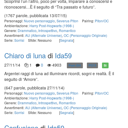
Scoprirsi l’un l’altro, poco per volta, imparare a conoscersi e
riconoscersi…È il seguito di “Tra passato e futuro”.
(1767 parole, pubblicata 13/07/15)
Personaggi:
Nuovo personaggio
,
Severus Piton
Pairing:
Piton/OC
Ambientazione:
Harry Post-Hogwarts (1998-)
Genere:
Drammatico
,
Introspettivo
,
Romantico
Avvertimenti:
AU (Alternate Universe)
,
OC (Personaggio Originale)
Serie:
Sorrisi
Sfide: Nessuno
[
Segnala
]
Chiaro di luna
di
Ida59
27/11/14
1
0
4903
Post-DH
PG13
Sì
Argentei raggi di luna ad illuminare ricordi, sogni e realtà. È il
seguito di “Amore”.
(647 parole, pubblicata 27/11/14)
Personaggi:
Nuovo personaggio
,
Severus Piton
Pairing:
Piton/OC
Ambientazione:
Harry Post-Hogwarts (1998-)
Genere:
Drammatico
,
Introspettivo
,
Romantico
Avvertimenti:
AU (Alternate Universe)
,
OC (Personaggio Originale)
Serie:
Sorrisi
Sfide: Nessuno
[
Segnala
]
Confusione
di
Ida59