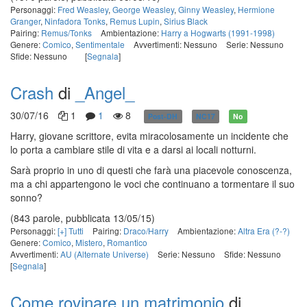
Personaggi:
Fred Weasley
,
George Weasley
,
Ginny Weasley
,
Hermione
Granger
,
Ninfadora Tonks
,
Remus Lupin
,
Sirius Black
Pairing:
Remus/Tonks
Ambientazione:
Harry a Hogwarts (1991-1998)
Genere:
Comico
,
Sentimentale
Avvertimenti: Nessuno
Serie: Nessuno
Sfide: Nessuno
[
Segnala
]
Crash
di
_Angel_
30/07/16
1
1
8
Post-DH
NC17
No
Harry, giovane scrittore, evita miracolosamente un incidente che
lo porta a cambiare stile di vita e a darsi ai locali notturni.
Sarà proprio in uno di questi che farà una piacevole conoscenza,
ma a chi appartengono le voci che continuano a tormentare il suo
sonno?
(843 parole, pubblicata 13/05/15)
Personaggi:
[+] Tutti
Pairing:
Draco/Harry
Ambientazione:
Altra Era (?-?)
Genere:
Comico
,
Mistero
,
Romantico
Avvertimenti:
AU (Alternate Universe)
Serie: Nessuno
Sfide: Nessuno
[
Segnala
]
Come rovinare un matrimonio
di