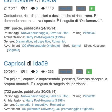
24/10/14
1
0
4448
Post-DH
PG13
Sì
Confusione, ricordi, pensieri e desideri che si rincorrono. E
domande ancora senza risposte. È il seguito di “Occlumanzia”.
(981 parole, pubblicata 24/10/14)
Personaggi:
Nuovo personaggio
,
Severus Piton
Pairing:
Piton/OC
Ambientazione:
Harry Post-Hogwarts (1998-)
Genere:
Drammatico
,
Introspettivo
,
Romantico
Avvertimenti:
OC (Personaggio Originale)
Serie:
Sorrisi
Sfide: Nessuno
[
Segnala
]
Capricci
di
Ida59
30/09/14
1
0
4233
Post-DH
PG
Sì
Tra pigiami, capricci e impresentabili pensieri, Severus riscopre la
propria umanità. È il seguito di “Angelo del perdono”.
(732 parole, pubblicata 30/09/14)
Personaggi:
Nuovo personaggio
,
Severus Piton
Pairing:
Piton/OC
Ambientazione:
Harry Post-Hogwarts (1998-)
Genere:
Commedia
,
Introspettivo
,
Romantico
Avvertimenti:
AU (Alternate Universe)
,
OC (Personaggio Originale)