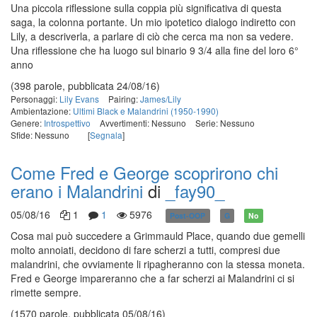
Una piccola riflessione sulla coppia più significativa di questa
saga, la colonna portante. Un mio ipotetico dialogo indiretto con
Lily, a descriverla, a parlare di ciò che cerca ma non sa vedere.
Una riflessione che ha luogo sul binario 9 3/4 alla fine del loro 6°
anno
(398 parole, pubblicata 24/08/16)
Personaggi:
Lily Evans
Pairing:
James/Lily
Ambientazione:
Ultimi Black e Malandrini (1950-1990)
Genere:
Introspettivo
Avvertimenti: Nessuno
Serie: Nessuno
Sfide: Nessuno
[
Segnala
]
Come Fred e George scoprirono chi
erano i Malandrini
di
_fay90_
05/08/16
1
1
5976
Post-OOP
G
No
Cosa mai può succedere a Grimmauld Place, quando due gemelli
molto annoiati, decidono di fare scherzi a tutti, compresi due
malandrini, che ovviamente li ripagheranno con la stessa moneta.
Fred e George impareranno che a far scherzi ai Malandrini ci si
rimette sempre.
(1570 parole, pubblicata 05/08/16)