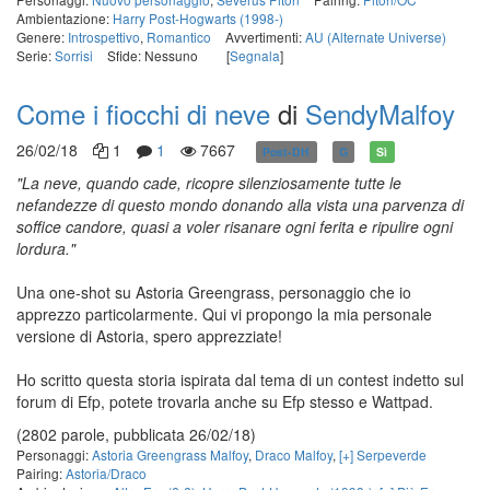
Ambientazione:
Harry Post-Hogwarts (1998-)
Genere:
Introspettivo
,
Romantico
Avvertimenti:
AU (Alternate Universe)
Serie:
Sorrisi
Sfide: Nessuno
[
Segnala
]
Come i fiocchi di neve
di
SendyMalfoy
26/02/18
1
1
7667
Post-DH
G
Sì
"La neve, quando cade, ricopre silenziosamente tutte le
nefandezze di questo mondo donando alla vista una parvenza di
soffice candore, quasi a voler risanare ogni ferita e ripulire ogni
lordura."
Una one-shot su Astoria Greengrass, personaggio che io
apprezzo particolarmente. Qui vi propongo la mia personale
versione di Astoria, spero apprezziate!
Ho scritto questa storia ispirata dal tema di un contest indetto sul
forum di Efp, potete trovarla anche su Efp stesso e Wattpad.
(2802 parole, pubblicata 26/02/18)
Personaggi:
Astoria Greengrass Malfoy
,
Draco Malfoy
,
[+] Serpeverde
Pairing:
Astoria/Draco