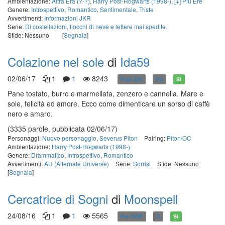
Ambientazione:
Altra Era (?-?)
,
Harry Post-Hogwarts (1998-)
,
[+] Più Ere
Genere:
Introspettivo
,
Romantico
,
Sentimentale
,
Triste
Avvertimenti:
Informazioni JKR
Serie:
Di costellazioni, fiocchi di neve e lettere mai spedite.
Sfide: Nessuno
[
Segnala
]
Colazione nel sole
di
Ida59
02/06/17
1
1
8243
Post-DH
PG
Sì
Pane tostato, burro e marmellata, zenzero e cannella. Mare e
sole, felicità ed amore. Ecco come dimenticare un sorso di caffè
nero e amaro.
(3335 parole, pubblicata 02/06/17)
Personaggi:
Nuovo personaggio
,
Severus Piton
Pairing:
Piton/OC
Ambientazione:
Harry Post-Hogwarts (1998-)
Genere:
Drammatico
,
Introspettivo
,
Romantico
Avvertimenti:
AU (Alternate Universe)
Serie:
Sorrisi
Sfide: Nessuno
[
Segnala
]
Cercatrice di Sogni
di
Moonspell
24/08/16
1
1
5565
Pre-OOP
G
Sì