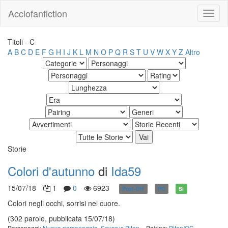
Acciofanfiction
Titoli - C
A
B
C
D
E
F
G
H
I
J
K
L
M
N
O
P
Q
R
S
T
U
V
W
X
Y
Z
Altro
Storie
Colori d'autunno
di
Ida59
15/07/18
1
0
6923
Post-DH
PG
Sì
Colori negli occhi, sorrisi nel cuore.
(302 parole, pubblicata 15/07/18)
Personaggi:
Nuovo personaggio
,
Severus Piton
Pairing:
Piton/OC