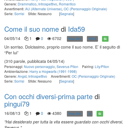
Genere:
Drammatico
,
Introspettivo
,
Romantico
Avvertimenti:
AU (Alternate Universe)
,
OC (Personaggio Originale)
Serie:
Sorrisi
Sfide: Nessuno
[
Segnala
]
Come il suo nome
di
Ida59
04/05/14
1
0
6702
Post-DH
PG13
Sì
Un sorriso. Dolcissimo, proprio come il suo nome. E’ il seguito di
“Per lui”
(310 parole, pubblicata 04/05/14)
Personaggi:
Nuovo personaggio
,
Severus Piton
Pairing:
Lily/Piton
Ambientazione:
Harry a Hogwarts (1991-1998)
Genere:
Angst
,
Introspettivo
Avvertimenti:
OC (Personaggio Originale)
Serie:
Sorrisi
Sfide: Nessuno
[
Segnala
]
Con occhi diversi-prima parte
di
pingui79
16/08/13
1
0
4380
Post-DH
G
Sì
"Hai desiderato per tutta la vita essere guardato con occhi diversi,
Severus."