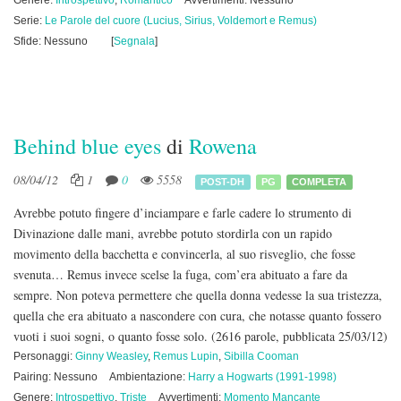
Genere:
Introspettivo
,
Romantico
Avvertimenti: Nessuno
Serie:
Le Parole del cuore (Lucius, Sirius, Voldemort e Remus)
Sfide: Nessuno
[
Segnala
]
Behind blue eyes
di
Rowena
08/04/12
1
0
5558
POST-DH
PG
COMPLETA
Avrebbe potuto fingere d’inciampare e farle cadere lo strumento di
Divinazione dalle mani, avrebbe potuto stordirla con un rapido
movimento della bacchetta e convincerla, al suo risveglio, che fosse
svenuta… Remus invece scelse la fuga, com’era abituato a fare da
sempre. Non poteva permettere che quella donna vedesse la sua tristezza,
quella che era abituato a nascondere con cura, che notasse quanto fossero
vuoti i suoi sogni, o quanto fosse solo.
(2616 parole, pubblicata 25/03/12)
Personaggi:
Ginny Weasley
,
Remus Lupin
,
Sibilla Cooman
Pairing: Nessuno
Ambientazione:
Harry a Hogwarts (1991-1998)
Genere:
Introspettivo
,
Triste
Avvertimenti:
Momento Mancante