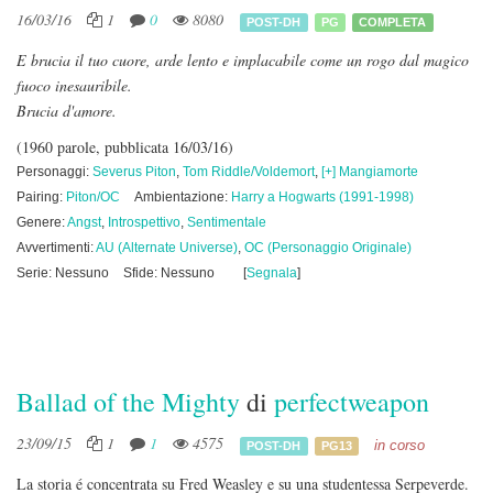
16/03/16
1
0
8080
POST-DH
PG
COMPLETA
E brucia il tuo cuore, arde lento e implacabile come un rogo dal magico
fuoco inesauribile.
Brucia d'amore.
(1960 parole, pubblicata 16/03/16)
Personaggi:
Severus Piton
,
Tom Riddle/Voldemort
,
[+] Mangiamorte
Pairing:
Piton/OC
Ambientazione:
Harry a Hogwarts (1991-1998)
Genere:
Angst
,
Introspettivo
,
Sentimentale
Avvertimenti:
AU (Alternate Universe)
,
OC (Personaggio Originale)
Serie: Nessuno
Sfide: Nessuno
[
Segnala
]
Ballad of the Mighty
di
perfectweapon
23/09/15
1
1
4575
in corso
POST-DH
PG13
La storia é concentrata su Fred Weasley e su una studentessa Serpeverde.