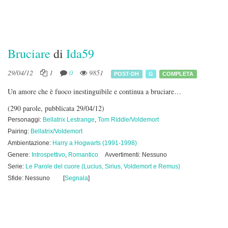
Bruciare
di
Ida59
29/04/12
1
0
9851
POST-DH
G
COMPLETA
Un amore che è fuoco inestinguibile e continua a bruciare…
(290 parole, pubblicata 29/04/12)
Personaggi:
Bellatrix Lestrange
,
Tom Riddle/Voldemort
Pairing:
Bellatrix/Voldemort
Ambientazione:
Harry a Hogwarts (1991-1998)
Genere:
Introspettivo
,
Romantico
Avvertimenti: Nessuno
Serie:
Le Parole del cuore (Lucius, Sirius, Voldemort e Remus)
Sfide: Nessuno
[
Segnala
]