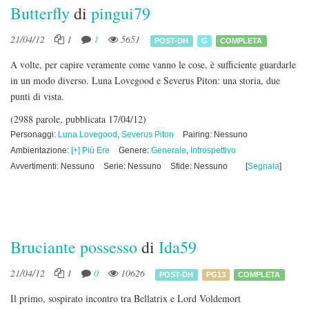
Butterfly
di
pingui79
21/04/12
1
1
5651
POST-DH
G
COMPLETA
A volte, per capire veramente come vanno le cose, è sufficiente guardarle
in un modo diverso. Luna Lovegood e Severus Piton: una storia, due
punti di vista.
(2988 parole, pubblicata 17/04/12)
Personaggi:
Luna Lovegood
,
Severus Piton
Pairing: Nessuno
Ambientazione:
[+] Più Ere
Genere:
Generale
,
Introspettivo
Avvertimenti: Nessuno
Serie: Nessuno
Sfide: Nessuno
[
Segnala
]
Bruciante possesso
di
Ida59
21/04/12
1
0
10626
POST-DH
PG13
COMPLETA
Il primo, sospirato incontro tra Bellatrix e Lord Voldemort