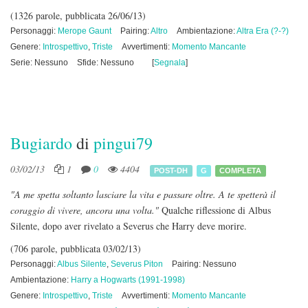
(1326 parole, pubblicata 26/06/13)
Personaggi:
Merope Gaunt
Pairing:
Altro
Ambientazione:
Altra Era (?-?)
Genere:
Introspettivo
,
Triste
Avvertimenti:
Momento Mancante
Serie: Nessuno
Sfide: Nessuno
[
Segnala
]
Bugiardo
di
pingui79
03/02/13
1
0
4404
POST-DH
G
COMPLETA
"A me spetta soltanto lasciare la vita e passare oltre. A te spetterà il
coraggio di vivere, ancora una volta."
Qualche riflessione di Albus
Silente, dopo aver rivelato a Severus che Harry deve morire.
(706 parole, pubblicata 03/02/13)
Personaggi:
Albus Silente
,
Severus Piton
Pairing: Nessuno
Ambientazione:
Harry a Hogwarts (1991-1998)
Genere:
Introspettivo
,
Triste
Avvertimenti:
Momento Mancante