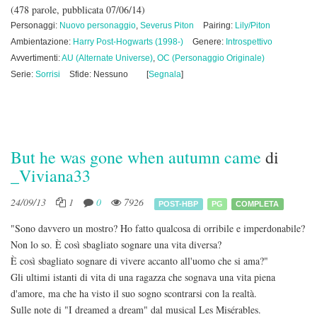
(478 parole, pubblicata 07/06/14)
Personaggi:
Nuovo personaggio
,
Severus Piton
Pairing:
Lily/Piton
Ambientazione:
Harry Post-Hogwarts (1998-)
Genere:
Introspettivo
Avvertimenti:
AU (Alternate Universe)
,
OC (Personaggio Originale)
Serie:
Sorrisi
Sfide: Nessuno
[
Segnala
]
But he was gone when autumn came
di
_Viviana33
24/09/13
1
0
7926
POST-HBP
PG
COMPLETA
"Sono davvero un mostro? Ho fatto qualcosa di orribile e imperdonabile?
Non lo so. È così sbagliato sognare una vita diversa?
È così sbagliato sognare di vivere accanto all'uomo che si ama?"
Gli ultimi istanti di vita di una ragazza che sognava una vita piena
d'amore, ma che ha visto il suo sogno scontrarsi con la realtà.
Sulle note di "I dreamed a dream" dal musical Les Misérables.