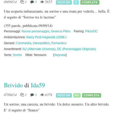
09/09/14
1
0
5655
POST-DH
G
COMPLETA
Una scoperta imbarazzante, un sorriso e una risata per vederla… bella. È
il seguito di “Sorriso tra le lacrime”
(355 parole, pubblicata 09/09/14)
Personaggi:
Nuovo personaggio
,
Severus Piton
Pairing:
Piton/OC
Ambientazione:
Harry Post-Hogwarts (1998-)
Genere:
Commedia
,
Introspettivo
,
Romantico
Avvertimenti:
AU (Alternate Universe)
,
OC (Personaggio Originale)
Serie:
Sorrisi
Sfide: Nessuno
[
Segnala
]
Brivido
di
Ida59
07/06/14
1
0
6378
POST-DH
PG
COMPLETA
Un sorriso, una carezza, un brivido. Un dolce sussurro. Un altro brivido.
E’ il seguito di “Stanco”