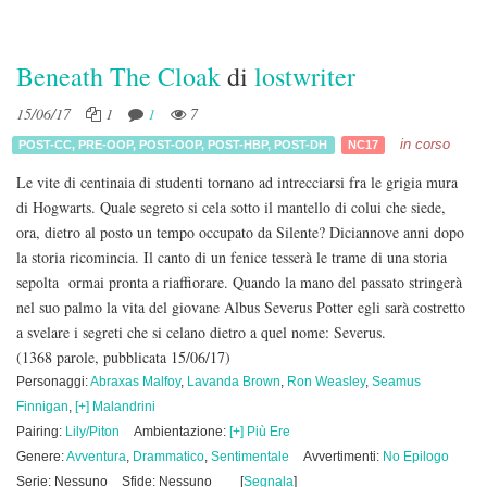
Beneath The Cloak
di
lostwriter
15/06/17
1
1
7
in corso
POST-CC
,
PRE-OOP
,
POST-OOP
,
POST-HBP
,
POST-DH
NC17
Le vite di centinaia di studenti tornano ad intrecciarsi fra le grigia mura
di Hogwarts. Quale segreto si cela sotto il mantello di colui che siede,
ora, dietro al posto un tempo occupato da Silente? Diciannove anni dopo
la storia ricomincia. Il canto di un fenice tesserà le trame di una storia
sepolta ormai pronta a riaffiorare. Quando la mano del passato stringerà
nel suo palmo la vita del giovane Albus Severus Potter egli sarà costretto
a svelare i segreti che si celano dietro a quel nome: Severus.
(1368 parole, pubblicata 15/06/17)
Personaggi:
Abraxas Malfoy
,
Lavanda Brown
,
Ron Weasley
,
Seamus
Finnigan
,
[+] Malandrini
Pairing:
Lily/Piton
Ambientazione:
[+] Più Ere
Genere:
Avventura
,
Drammatico
,
Sentimentale
Avvertimenti:
No Epilogo
Serie: Nessuno
Sfide: Nessuno
[
Segnala
]