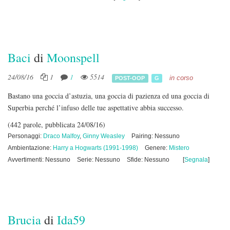
Baci
di
Moonspell
24/08/16
1
1
5514
in corso
POST-OOP
G
Bastano una goccia d’astuzia, una goccia di pazienza ed una goccia di
Superbia perché l’infuso delle tue aspettative abbia successo.
(442 parole, pubblicata 24/08/16)
Personaggi:
Draco Malfoy
,
Ginny Weasley
Pairing: Nessuno
Ambientazione:
Harry a Hogwarts (1991-1998)
Genere:
Mistero
Avvertimenti: Nessuno
Serie: Nessuno
Sfide: Nessuno
[
Segnala
]
Brucia
di
Ida59