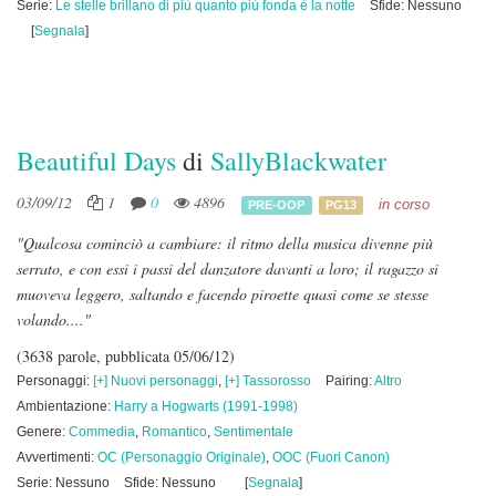
Serie:
Le stelle brillano di più quanto più fonda è la notte
Sfide: Nessuno
[
Segnala
]
Beautiful Days
di
SallyBlackwater
03/09/12
1
0
4896
in corso
PRE-OOP
PG13
"Qualcosa cominciò a cambiare: il ritmo della musica divenne più
serrato, e con essi i passi del danzatore davanti a loro; il ragazzo si
muoveva leggero, saltando e facendo piroette quasi come se stesse
volando...."
(3638 parole, pubblicata 05/06/12)
Personaggi:
[+] Nuovi personaggi
,
[+] Tassorosso
Pairing:
Altro
Ambientazione:
Harry a Hogwarts (1991-1998)
Genere:
Commedia
,
Romantico
,
Sentimentale
Avvertimenti:
OC (Personaggio Originale)
,
OOC (Fuori Canon)
Serie: Nessuno
Sfide: Nessuno
[
Segnala
]