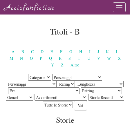
Acciofanfiction
Titoli - B
A
B
C
D
E
F
G
H
I
J
K
L
M
N
O
P
Q
R
S
T
U
V
W
X
Y
Z
Altro
Storie