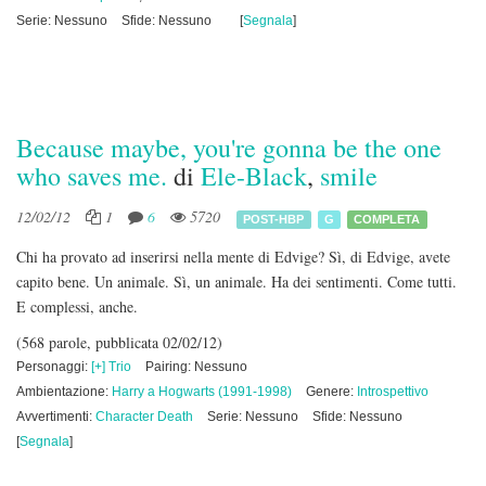
Serie: Nessuno
Sfide: Nessuno
[
Segnala
]
Because maybe, you're gonna be the one
who saves me.
di
Ele-Black
,
smile
12/02/12
1
6
5720
POST-HBP
G
COMPLETA
Chi ha provato ad inserirsi nella mente di Edvige? Sì, di Edvige, avete
capito bene. Un animale. Sì, un animale. Ha dei sentimenti. Come tutti.
E complessi, anche.
(568 parole, pubblicata 02/02/12)
Personaggi:
[+] Trio
Pairing: Nessuno
Ambientazione:
Harry a Hogwarts (1991-1998)
Genere:
Introspettivo
Avvertimenti:
Character Death
Serie: Nessuno
Sfide: Nessuno
[
Segnala
]