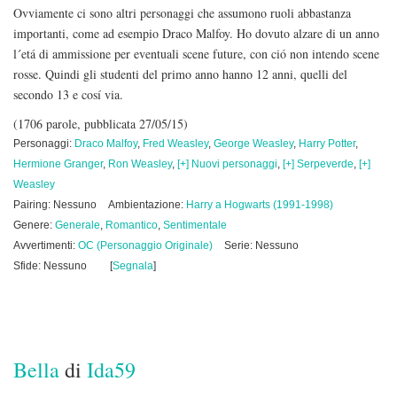
Ovviamente ci sono altri personaggi che assumono ruoli abbastanza
importanti, come ad esempio Draco Malfoy. Ho dovuto alzare di un anno
l´etá di ammissione per eventuali scene future, con ció non intendo scene
rosse. Quindi gli studenti del primo anno hanno 12 anni, quelli del
secondo 13 e cosí via.
(1706 parole, pubblicata 27/05/15)
Personaggi:
Draco Malfoy
,
Fred Weasley
,
George Weasley
,
Harry Potter
,
Hermione Granger
,
Ron Weasley
,
[+] Nuovi personaggi
,
[+] Serpeverde
,
[+]
Weasley
Pairing: Nessuno
Ambientazione:
Harry a Hogwarts (1991-1998)
Genere:
Generale
,
Romantico
,
Sentimentale
Avvertimenti:
OC (Personaggio Originale)
Serie: Nessuno
Sfide: Nessuno
[
Segnala
]
Bella
di
Ida59