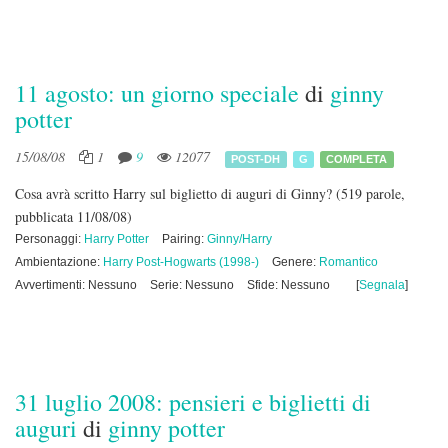
11 agosto: un giorno speciale
di
ginny
potter
15/08/08
1
9
12077
POST-DH
G
COMPLETA
Cosa avrà scritto Harry sul biglietto di auguri di Ginny?
(519 parole,
pubblicata 11/08/08)
Personaggi:
Harry Potter
Pairing:
Ginny/Harry
Ambientazione:
Harry Post-Hogwarts (1998-)
Genere:
Romantico
Avvertimenti: Nessuno
Serie: Nessuno
Sfide: Nessuno
[
Segnala
]
31 luglio 2008: pensieri e biglietti di
auguri
di
ginny potter