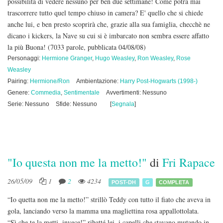
possibilità di vedere nessuno per ben due settimane! Come potrà mai
trascorrere tutto quel tempo chiuso in camera? E' quello che si chiede
anche lui, e ben presto scoprirà che, grazie alla sua famiglia, checchè ne
dicano i kickers, la Nave su cui si è imbarcato non sembra essere affatto
la più Buona!
(7033 parole, pubblicata 04/08/08)
Personaggi:
Hermione Granger
,
Hugo Weasley
,
Ron Weasley
,
Rose
Weasley
Pairing:
Hermione/Ron
Ambientazione:
Harry Post-Hogwarts (1998-)
Genere:
Commedia
,
Sentimentale
Avvertimenti: Nessuno
Serie: Nessuno
Sfide: Nessuno
[
Segnala
]
"Io questa non me la metto!"
di
Fri Rapace
26/05/09
1
2
4234
POST-DH
G
COMPLETA
“Io quetta non me la metto!” strillò Teddy con tutto il fiato che aveva in
gola, lanciando verso la mamma una magliettina rosa appallottolata.
“Sì che te la metti, invece!” ribatté lei, i capelli che stavano mutando in