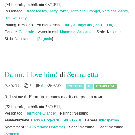
(741 parole, pubblicata 08/10/11)
Personaggi:
Draco Malfoy
,
Harry Potter
,
Hermione Granger
,
Narcissa Malfoy
,
Ron Weasley
Pairing: Nessuno
Ambientazione:
Harry a Hogwarts (1991-1998)
Genere:
Generale
Avvertimenti:
Momento Mancante
Serie: Nessuno
Sfide: Nessuno
[
Segnala
]
Damn, I love him!
di
Sennaretta
01/10/11
1
0
4127
POST-DH
G
COMPLETA
Riflessione di Herm, in un momento di crisi pre-amorosa.
(281 parole, pubblicata 25/09/11)
Personaggi:
Hermione Granger
Pairing: Nessuno
Ambientazione:
Harry a Hogwarts (1991-1998)
Genere:
Introspettivo
Avvertimenti:
AU (Alternate Universe)
Serie: Nessuno
Sfide: Nessuno
[
Segnala
]