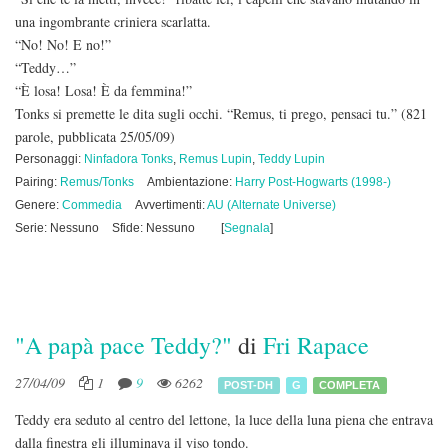
una ingombrante criniera scarlatta.
“No! No! E no!”
“Teddy…”
“È losa! Losa! È da femmina!”
Tonks si premette le dita sugli occhi. “Remus, ti prego, pensaci tu.”
(821
parole, pubblicata 25/05/09)
Personaggi:
Ninfadora Tonks
,
Remus Lupin
,
Teddy Lupin
Pairing:
Remus/Tonks
Ambientazione:
Harry Post-Hogwarts (1998-)
Genere:
Commedia
Avvertimenti:
AU (Alternate Universe)
Serie: Nessuno
Sfide: Nessuno
[
Segnala
]
"A papà pace Teddy?"
di
Fri Rapace
27/04/09
1
9
6262
POST-DH
G
COMPLETA
Teddy era seduto al centro del lettone, la luce della luna piena che entrava
dalla finestra gli illuminava il viso tondo.