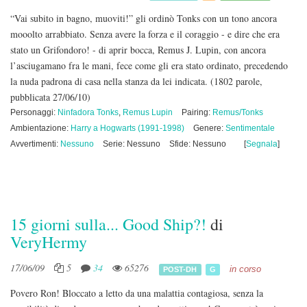
“Vai subito in bagno, muoviti!” gli ordinò Tonks con un tono ancora
mooolto arrabbiato. Senza avere la forza e il coraggio - e dire che era
stato un Grifondoro! - di aprir bocca, Remus J. Lupin, con ancora
l’asciugamano fra le mani, fece come gli era stato ordinato, precedendo
la nuda padrona di casa nella stanza da lei indicata.
(1802 parole,
pubblicata 27/06/10)
Personaggi:
Ninfadora Tonks
,
Remus Lupin
Pairing:
Remus/Tonks
Ambientazione:
Harry a Hogwarts (1991-1998)
Genere:
Sentimentale
Avvertimenti:
Nessuno
Serie: Nessuno
Sfide: Nessuno
[
Segnala
]
15 giorni sulla... Good Ship?!
di
VeryHermy
17/06/09
5
34
65276
in corso
POST-DH
G
Povero Ron! Bloccato a letto da una malattia contagiosa, senza la