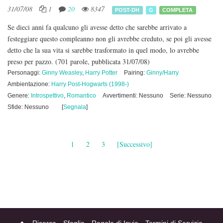
31/07/08
1
20
8347
POST-DH
G
COMPLETA
Se dieci anni fa qualcuno gli avesse detto che sarebbe arrivato a
festeggiare questo compleanno non gli avrebbe creduto, se poi gli avesse
detto che la sua vita si sarebbe trasformato in quel modo, lo avrebbe
preso per pazzo.
(701 parole, pubblicata 31/07/08)
Personaggi:
Ginny Weasley
,
Harry Potter
Pairing:
Ginny/Harry
Ambientazione:
Harry Post-Hogwarts (1998-)
Genere:
Introspettivo
,
Romantico
Avvertimenti: Nessuno
Serie: Nessuno
Sfide: Nessuno
[
Segnala
]
1
2
3
[Successivo]