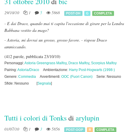
31 ottobre 2010
di
bic
29/10/10
1
5
5868
POST-DH
G
COMPLETA
- E dai Draco, quando mai ti capita l'occasione di girare per la Londra
Babbana vestito da mago?
- Astoria, mi dovrai un grosso, grosso favore. - rispose Draco
ammiccando.
(412 parole, pubblicata 23/10/10)
Personaggi:
Astoria Greengrass Malfoy
,
Draco Malfoy
,
Scorpius Malfoy
Pairing:
Astoria/Draco
Ambientazione:
Harry Post-Hogwarts (1998-)
Genere:
Commedia
Avvertimenti:
OOC (Fuori Canon)
Serie: Nessuno
Sfide: Nessuno
[
Segnala
]
Tutti i colori di Tonks
di
arylupin
01/07/10
1
3
5856
POST-OOP
R
COMPLETA