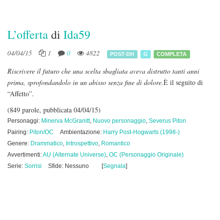
L’offerta
di
Ida59
04/04/15
1
0
4822
POST-DH
G
COMPLETA
Riscrivere il futuro che una scelta sbagliata aveva distrutto tanti anni
prima, sprofondandolo in un abisso senza fine di dolore.
È il seguito di
“Affetto”.
(849 parole, pubblicata 04/04/15)
Personaggi:
Minerva McGranitt
,
Nuovo personaggio
,
Severus Piton
Pairing:
Piton/OC
Ambientazione:
Harry Post-Hogwarts (1998-)
Genere:
Drammatico
,
Introspettivo
,
Romantico
Avvertimenti:
AU (Alternate Universe)
,
OC (Personaggio Originale)
Serie:
Sorrisi
Sfide: Nessuno
[
Segnala
]