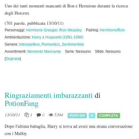
Uno dei tanti momenti mancanti di Ron e Hermione durante la ricerca
degli Horcrux
(701 parole, pubblicata 13/10/11)
Personaggi:
Hermione Granger
,
Ron Weasley
Pairing:
Hermione/Ron
Ambientazione:
Harry a Hogwarts (1991-1998)
Genere:
Introspettivo
,
Romantico
,
Sentimentale
Avvertimenti:
Momento Mancante
Serie: Nessuno
Sfide: Nessuno
[
Segnala
]
Ringraziamenti imbarazzanti
di
PotionFang
13/10/11
1
0
5304
POST-DH
G
COMPLETA
Dopo l'ultima battaglia, Harry si trova ad avere una strana conversazione
con i Malfoy.