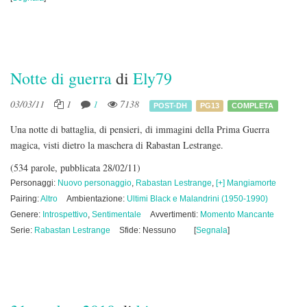
Notte di guerra
di
Ely79
03/03/11
1
1
7138
POST-DH
PG13
COMPLETA
Una notte di battaglia, di pensieri, di immagini della Prima Guerra
magica, visti dietro la maschera di Rabastan Lestrange.
(534 parole, pubblicata 28/02/11)
Personaggi:
Nuovo personaggio
,
Rabastan Lestrange
,
[+] Mangiamorte
Pairing:
Altro
Ambientazione:
Ultimi Black e Malandrini (1950-1990)
Genere:
Introspettivo
,
Sentimentale
Avvertimenti:
Momento Mancante
Serie:
Rabastan Lestrange
Sfide: Nessuno
[
Segnala
]