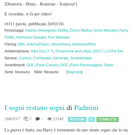
[Drastoria - Hinny - Romione - Sorpresa!]
E ricordate, si fa per ridere!
(6311 parole, pubblicata 26/02/18)
Personaggi:
Astoria Greengrass Malfoy
,
Draco Malfoy
,
Ginny Weasley
,
Harry
Potter
,
Hermione Granger
,
Ron Weasley
Pairing:
Altro
,
Astoria/Draco
,
Ginny/Harry
,
Hermione/Ron
Ambientazione:
Altra Era (?-?)
,
Diciannove anni dopo (2017-)
,
[+] Più Ere
Genere:
Comico
,
Commedia
,
Generale
,
Sentimentale
Avvertimenti:
OOC (Fuori Canon)
,
OOC (Fuori Personaggio)
,
Slash
Serie: Nessuno
Sfide: Nessuno
[
Segnala
]
I sogni restano sogni
di
Padmini
28/03/17
3
1
23348
POST-DH
G
COMPLETA
La guerra è finita, ma Harry è tormentato da uno strano sogno che lo sta