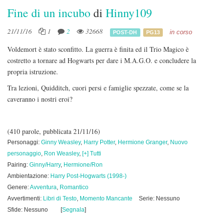
Fine di un incubo
di
Hinny109
21/11/16
1
2
32668
in corso
POST-DH
PG13
Voldemort è stato sconfitto. La guerra è finita ed il Trio Magico è
costretto a tornare ad Hogwarts per dare i M.A.G.O. e concludere la
propria istruzione.
Tra lezioni, Quidditch, cuori persi e famiglie spezzate, come se la
caveranno i nostri eroi?
(410 parole, pubblicata 21/11/16)
Personaggi:
Ginny Weasley
,
Harry Potter
,
Hermione Granger
,
Nuovo
personaggio
,
Ron Weasley
,
[+] Tutti
Pairing:
Ginny/Harry
,
Hermione/Ron
Ambientazione:
Harry Post-Hogwarts (1998-)
Genere:
Avventura
,
Romantico
Avvertimenti:
Libri di Testo
,
Momento Mancante
Serie: Nessuno
Sfide: Nessuno
[
Segnala
]