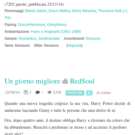
(7202 parole, pubblicata 25/11/14)
Personaggi:
Blaise Zabini
,
Draco Malfoy
,
Ginny Weasley
,
Theodore Nott
,
[+]
Trio
Pairing:
Draco/Hermione
,
Ginny/Harry
Ambientazione:
Harry a Hogwarts (1991-1998)
Genere:
Romantico
,
Sentimentale
Avvertimenti:
Nessuno
Serie: Nessuno
Sfide: Nessuno
[
Segnala
]
Un giorno migliore
di
RedSoul
12/10/14
1
1
5330
in corso
POST-DH
G
Quando una nuova tragedia colpisce la sua vita, Harry Potter decide di
andarsene lasciando Ginny e tutte le persone che ama dietro di sè.
Ora, dopo quattro anni, il destino obbliga Harry a ritornare da coloro che
ha abbandonato. Riuscirà a perdonare se stesso e ad accettare il perdono
degli altri?