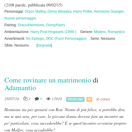
(2108 parole, pubblicata 09/02/15)
Personaggi:
Draco Malfoy
,
Ginny Weasley
,
Harry Potter
,
Hermione Granger
,
Nuovo personaggio
Pairing:
Draco/Hermione
,
Ginny/Harry
Ambientazione:
Harry Post-Hogwarts (1998-)
Genere:
Mistero
,
Romantico
Avvertimenti:
No Epilogo
,
OOC (Fuori Personaggio)
Serie: Nessuno
Sfide: Nessuno
[
Segnala
]
Come rovinare un matrimonio
di
Adamantio
28/07/16
1
0
13910
in corso
POST-DH
R
Hermione sta per sposarsi con Ron. Niente di più felice, si potrebbe dire,
ma se una sera, per caso, la giovane donna dovesse fare un incontro un
po' particolare, cosa succederebbe? E se quest'incontro avvenisse proprio
con Malfoy, cosa accadrebbe?