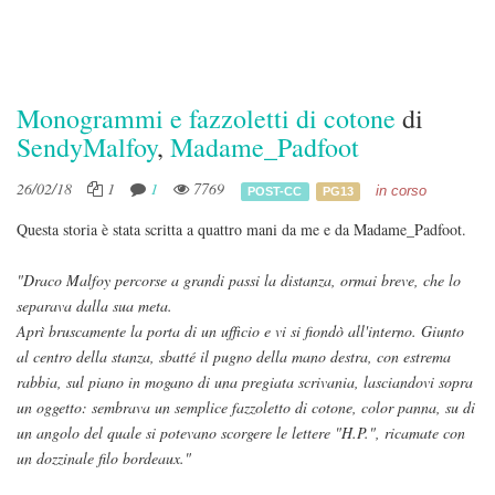
Monogrammi e fazzoletti di cotone
di
SendyMalfoy
,
Madame_Padfoot
26/02/18
1
1
7769
in corso
POST-CC
PG13
Questa storia è stata scritta a quattro mani da me e da Madame_Padfoot.
"Draco Malfoy percorse a grandi passi la distanza, ormai breve, che lo
separava dalla sua meta.
Aprì bruscamente la porta di un ufficio e vi si fiondò all'interno. Giunto
al centro della stanza, sbatté il pugno della mano destra, con estrema
rabbia, sul piano in mogano di una pregiata scrivania, lasciandovi sopra
un oggetto: sembrava un semplice fazzoletto di cotone, color panna, su di
un angolo del quale si potevano scorgere le lettere "H.P.", ricamate con
un dozzinale filo bordeaux."