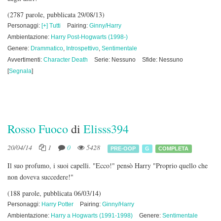
(2787 parole, pubblicata 29/08/13)
Personaggi:
[+] Tutti
Pairing:
Ginny/Harry
Ambientazione:
Harry Post-Hogwarts (1998-)
Genere:
Drammatico
,
Introspettivo
,
Sentimentale
Avvertimenti:
Character Death
Serie: Nessuno
Sfide: Nessuno
[
Segnala
]
Rosso Fuoco
di
Elisss394
20/04/14
1
0
5428
PRE-OOP
G
COMPLETA
Il suo profumo, i suoi capelli. "Ecco!" pensò Harry "Proprio quello che
non doveva succedere!"
(188 parole, pubblicata 06/03/14)
Personaggi:
Harry Potter
Pairing:
Ginny/Harry
Ambientazione:
Harry a Hogwarts (1991-1998)
Genere:
Sentimentale