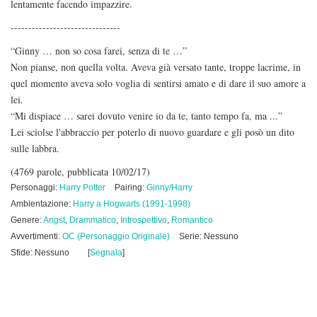
lentamente facendo impazzire.
-------------------------------
“Ginny … non so cosa farei, senza di te …”
Non pianse, non quella volta. Aveva già versato tante, troppe lacrime, in
quel momento aveva solo voglia di sentirsi amato e di dare il suo amore a
lei.
“Mi dispiace … sarei dovuto venire io da te, tanto tempo fa, ma ...”
Lei sciolse l'abbraccio per poterlo di nuovo guardare e gli posò un dito
sulle labbra.
(4769 parole, pubblicata 10/02/17)
Personaggi:
Harry Potter
Pairing:
Ginny/Harry
Ambientazione:
Harry a Hogwarts (1991-1998)
Genere:
Angst
,
Drammatico
,
Introspettivo
,
Romantico
Avvertimenti:
OC (Personaggio Originale)
Serie: Nessuno
Sfide: Nessuno
[
Segnala
]