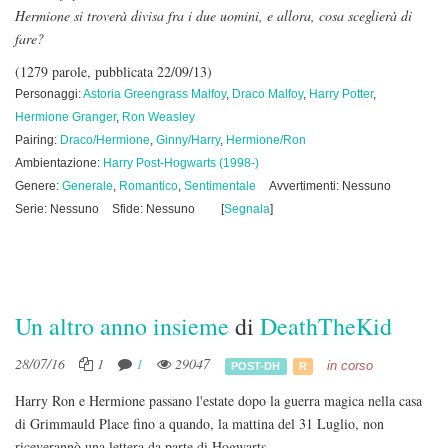
Hermione si troverà divisa fra i due uomini, e allora, cosa sceglierà di
fare?
(1279 parole, pubblicata 22/09/13)
Personaggi:
Astoria Greengrass Malfoy
,
Draco Malfoy
,
Harry Potter
,
Hermione Granger
,
Ron Weasley
Pairing:
Draco/Hermione
,
Ginny/Harry
,
Hermione/Ron
Ambientazione:
Harry Post-Hogwarts (1998-)
Genere:
Generale
,
Romantico
,
Sentimentale
Avvertimenti: Nessuno
Serie: Nessuno
Sfide: Nessuno
[
Segnala
]
Un altro anno insieme
di
DeathTheKid
28/07/16
1
1
29047
in corso
POST-DH
R
Harry Ron e Hermione passano l'estate dopo la guerra magica nella casa
di Grimmauld Place fino a quando, la mattina del 31 Luglio, non
riceverannò una lettera da parte di Hogwarts...