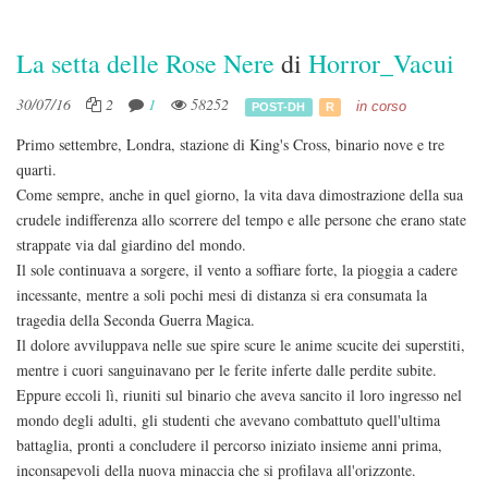
La setta delle Rose Nere
di
Horror_Vacui
30/07/16
2
1
58252
in corso
POST-DH
R
Primo settembre, Londra, stazione di King's Cross, binario nove e tre
quarti.
Come sempre, anche in quel giorno, la vita dava dimostrazione della sua
crudele indifferenza allo scorrere del tempo e alle persone che erano state
strappate via dal giardino del mondo.
Il sole continuava a sorgere, il vento a soffiare forte, la pioggia a cadere
incessante, mentre a soli pochi mesi di distanza si era consumata la
tragedia della Seconda Guerra Magica.
Il dolore avviluppava nelle sue spire scure le anime scucite dei superstiti,
mentre i cuori sanguinavano per le ferite inferte dalle perdite subite.
Eppure eccoli lì, riuniti sul binario che aveva sancito il loro ingresso nel
mondo degli adulti, gli studenti che avevano combattuto quell'ultima
battaglia, pronti a concludere il percorso iniziato insieme anni prima,
inconsapevoli della nuova minaccia che si profilava all'orizzonte.