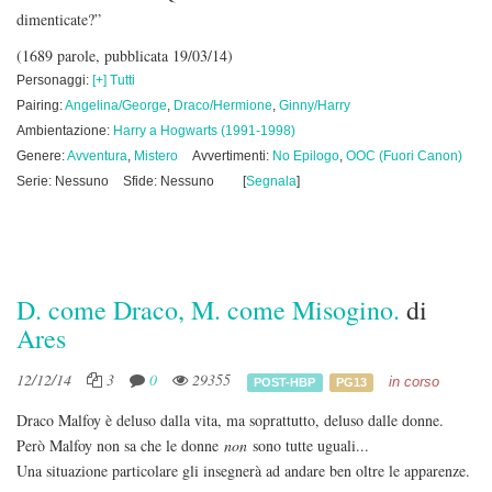
dimenticate?”
(1689 parole, pubblicata 19/03/14)
Personaggi:
[+] Tutti
Pairing:
Angelina/George
,
Draco/Hermione
,
Ginny/Harry
Ambientazione:
Harry a Hogwarts (1991-1998)
Genere:
Avventura
,
Mistero
Avvertimenti:
No Epilogo
,
OOC (Fuori Canon)
Serie: Nessuno
Sfide: Nessuno
[
Segnala
]
D. come Draco, M. come Misogino.
di
Ares
12/12/14
3
0
29355
in corso
POST-HBP
PG13
Draco Malfoy è deluso dalla vita, ma soprattutto, deluso dalle donne.
Però Malfoy non sa che le donne
non
sono tutte uguali...
Una situazione particolare gli insegnerà ad andare ben oltre le apparenze.