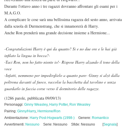
Durante l'ottavo anno i tre ragazzi dovranno affrontare gli esami per i
M.A.G.O.
A complicare le cose sarà una bellissima ragazza del sesto anno, arrivata
dalla scuola di Durmenstrang, che si innamorerà di Harry.
Anche Ron prenderà una grande decisione insieme a Hermione...
-Congratulazioni Harry è qui da quanto? Si e no due ore e le hai già
infilato la lingua in bocca?-
-Taci Ron, non ho fatto niente io!- Rispose Harry alzando il tono della
voce
-Infatti, nemmeno per impedirglielo a quanto pare- Ginny si alzò dalla
poltrona davanti al fuoco, raccolse la bacchetta dal tavolino e senza
guardarlo in faccia corse verso il dormitorio delle ragazze.
(1286 parole, pubblicata 09/09/13)
Personaggi:
Ginny Weasley
,
Harry Potter
,
Ron Weasley
Pairing:
Ginny/Harry
,
Hermione/Ron
Ambientazione:
Harry Post-Hogwarts (1998-)
Genere:
Romantico
Avvertimenti:
Nessuno
Serie: Nessuno
Sfide: Nessuno
[
Segnala
]