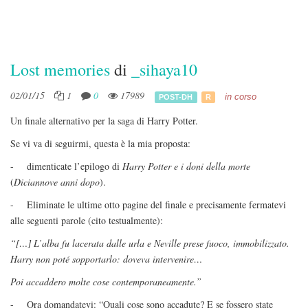
Lost memories
di
_sihaya10
02/01/15
1
0
17989
in corso
POST-DH
R
Un finale alternativo per la saga di Harry Potter.
Se vi va di seguirmi, questa è la mia proposta:
- dimenticate l’epilogo di
Harry Potter e i doni della morte
(
Diciannove anni dopo
).
- Eliminate le ultime otto pagine del finale e precisamente fermatevi
alle seguenti parole (cito testualmente):
“[…] L’alba fu lacerata dalle urla e Neville prese fuoco, immobilizzato.
Harry non poté sopportarlo: doveva intervenire…
Poi accaddero molte cose contemporaneamente.”
- Ora domandatevi: “Quali cose sono accadute? E se fossero state