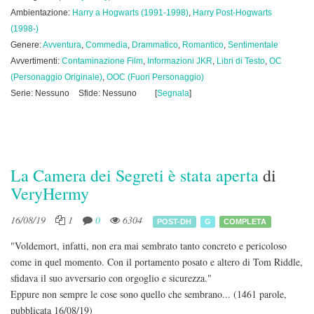
Ambientazione:
Harry a Hogwarts (1991-1998)
,
Harry Post-Hogwarts
(1998-)
Genere:
Avventura
,
Commedia
,
Drammatico
,
Romantico
,
Sentimentale
Avvertimenti:
Contaminazione Film
,
Informazioni JKR
,
Libri di Testo
,
OC
(Personaggio Originale)
,
OOC (Fuori Personaggio)
Serie: Nessuno
Sfide: Nessuno
[
Segnala
]
La Camera dei Segreti è stata aperta
di
VeryHermy
16/08/19
1
0
6304
POST-DH
G
COMPLETA
"Voldemort, infatti, non era mai sembrato tanto concreto e pericoloso
come in quel momento. Con il portamento posato e altero di Tom Riddle,
sfidava il suo avversario con orgoglio e sicurezza."
Eppure non sempre le cose sono quello che sembrano...
(1461 parole,
pubblicata 16/08/19)