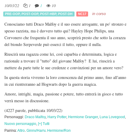
10/03/22
1
1
10
in corso
PRE-OOP
,
POST-OOP
,
POST-HBP
,
POST-DH
NC17
Conosciamo tutti Draco Malfoy e il suo essere arrogante, un po' stronzo e
spesso razzista, ma è davvero tutto qui? Hayley Hope Philips, una
Corvonero che frequenta il suo anno, scoprirà presto che sotto la corazza
del biondo Serpeverde può esserci il tutto, oppure il nulla.
Riuscirà una ragazza come lei, così caparbia e determinata, logica e
razionale a trovare il "tutto" del giovane Malfoy? E lui, riuscirà a
mettere da parte tutte le sue credenze e convinzioni per un amore vero?
In questa storia vivremo la loro conoscenza dal primo anno, fino all'anno
in cui rientreranno ad Hogwarts dopo la guerra magica.
Amore, intrighi, magia, passione e potere, tutto entrerà in gioco e tutto
verrà messo in discussione.
(4227 parole, pubblicata 10/03/22)
Personaggi:
Draco Malfoy
,
Harry Potter
,
Hermione Granger
,
Luna Lovegood
,
Nuovo personaggio
,
[+] Tutti
Pairing:
Altro
,
Ginny/Harry
,
Hermione/Ron