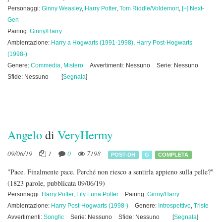
Personaggi:
Ginny Weasley
,
Harry Potter
,
Tom Riddle/Voldemort
,
[+] Next-
Gen
Pairing:
Ginny/Harry
Ambientazione:
Harry a Hogwarts (1991-1998)
,
Harry Post-Hogwarts
(1998-)
Genere:
Commedia
,
Mistero
Avvertimenti: Nessuno
Serie: Nessuno
Sfide: Nessuno
[
Segnala
]
Angelo
di
VeryHermy
09/06/19
1
0
7198
POST-DH
G
COMPLETA
"Pace. Finalmente pace. Perché non riesco a sentirla appieno sulla pelle?"
(1823 parole, pubblicata 09/06/19)
Personaggi:
Harry Potter
,
Lily Luna Potter
Pairing:
Ginny/Harry
Ambientazione:
Harry Post-Hogwarts (1998-)
Genere:
Introspettivo
,
Triste
Avvertimenti:
Songfic
Serie: Nessuno
Sfide: Nessuno
[
Segnala
]