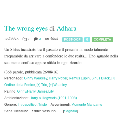
The wrong eyes
di
Adhara
26/08/16
1
4
5068
POST-OOP
G
COMPLETA
Un Sirius incastrato tra il passato e il presente in modo talmente
irreparabile da arrivare a confondere le due realtà... Uno sguardo nella
sua mente confusa eppure nitida in ogni ricordo
(368 parole, pubblicata 26/08/16)
Personaggi:
Ginny Weasley
,
Harry Potter
,
Remus Lupin
,
Sirius Black
,
[+]
Ordine della Fenice
,
[+] Trio
,
[+] Weasley
Pairing:
Ginny/Harry
,
James/Lily
Ambientazione:
Harry a Hogwarts (1991-1998)
Genere:
Introspettivo
,
Triste
Avvertimenti:
Momento Mancante
Serie: Nessuno
Sfide: Nessuno
[
Segnala
]