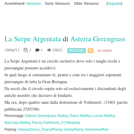
Avvertimenti:
Nessuno
Serie: Nessuno
Sfide: Nessuno
[
Segnala
]
La Serpe Argentata
di
Asteria Greengrass
19/04/13
3
6
29021
in corso
POST-DH
R
La Serpe Argentata è un circolo esclusivo dove solo i maghi ricchi e
purosangue possono accedervi.
In quel luogo si consumano tè, pranzi e cene tra i maggiori esponenti
purosangue di tutta la Gran Bretagna.
Da secoli che il circolo ospita solo ed esclusivamente i discendenti degli
antichi membri che decisero di fondarlo.
Ma ora, dopo quattro anni dalla distruzione di Voldemort,
(31801 parole,
pubblicata 25/07/08)
Personaggi:
Astoria Greengrass Malfoy
,
Draco Malfoy
,
Lucius Malfoy
,
Narcissa Malfoy
,
Pansy Parkinson
,
[+] Weasley
Pairing:
Astoria/Draco
,
Draco/Pansy
,
Ginny/Harry
,
Hermione/Ron