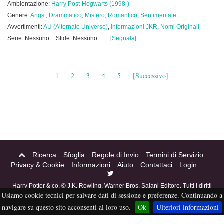
Ambientazione:
Harry Post-Hogwarts (1998-)
Genere:
Angst
,
Drammatico
,
Mistero
,
Romantico
,
Sentimentale
Avvertimenti:
AU (Alternate Universe)
,
Informazioni JKR
,
Nomi Originali
Serie: Nessuno
Sfide: Nessuno
[
Segnala
]
1
2
3
4
5
[Successivo]
Ricerca
Sfoglia
Regole di Invio
Termini di Servizio
Privacy & Cookie
Informazioni
Aiuto
Contattaci
Login
Harry Potter & co. © J.K. Rowling, Warner Bros, Salani Editore. Tutti i diritti
Usiamo cookie tecnici per salvare dati di sessione e preferenze. Continuando a
riservati. Acciofanfiction © 2004-2016. Questo sito non è a scopo di lucro,
tutti i materiali in esso contenuti sono stati creati per puro divertimento, e
navigare su questo sito acconsenti al loro uso.
Ok
Ulteriori informazioni
sono proprietà dei rispettivi autori, non pubblicabili altrove senza esplicito
permesso da parte degli stessi.