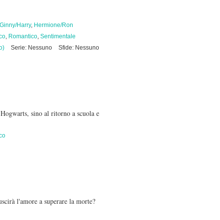
Ginny/Harry
,
Hermione/Ron
co
,
Romantico
,
Sentimentale
o)
Serie: Nessuno
Sfide: Nessuno
 Hogwarts, sino al ritorno a scuola e
co
uscirà l'amore a superare la morte?