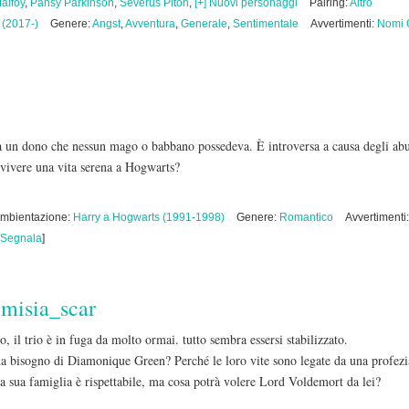
alfoy
,
Pansy Parkinson
,
Severus Piton
,
[+] Nuovi personaggi
Pairing:
Altro
 (2017-)
Genere:
Angst
,
Avventura
,
Generale
,
Sentimentale
Avvertimenti:
Nomi O
 un dono che nessun mago o babbano possedeva. È introversa a causa degli abusi
 vivere una vita serena a Hogwarts?
mbientazione:
Harry a Hogwarts (1991-1998)
Genere:
Romantico
Avvertimenti
Segnala
]
misia_scar
, il trio è in fuga da molto ormai. tutto sembra essersi stabilizzato.
ha bisogno di Diamonique Green? Perché le loro vite sono legate da una profezi
a sua famiglia è rispettabile, ma cosa potrà volere Lord Voldemort da lei?