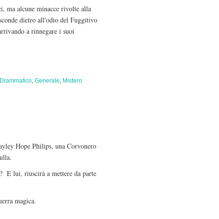
ci, ma alcune minacce rivolte alla
sconde dietro all'odio del Fuggitivo
arrivando a rinnegare i suoi
Drammatico
,
Generale
,
Mistero
 Hayley Hope Philips, una Corvonero
ulla.
? E lui, riuscirà a mettere da parte
uerra magica.