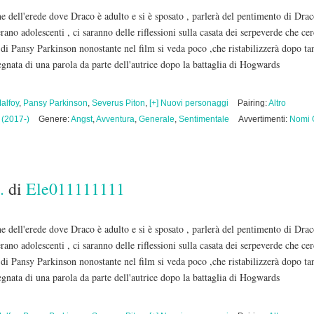
one dell'erede dove Draco è adulto e si è sposato , parlerà del pentimento di Dr
o adolescenti , ci saranno delle riflessioni sulla casata dei serpeverde che cerch
o di Pansy Parkinson nonostante nel film si veda poco ,che ristabilizzerà dopo ta
egnata di una parola da parte dell'autrice dopo la battaglia di Hogwards
alfoy
,
Pansy Parkinson
,
Severus Piton
,
[+] Nuovi personaggi
Pairing:
Altro
 (2017-)
Genere:
Angst
,
Avventura
,
Generale
,
Sentimentale
Avvertimenti:
Nomi O
.
di
Ele011111111
one dell'erede dove Draco è adulto e si è sposato , parlerà del pentimento di Dr
o adolescenti , ci saranno delle riflessioni sulla casata dei serpeverde che cerch
o di Pansy Parkinson nonostante nel film si veda poco ,che ristabilizzerà dopo ta
egnata di una parola da parte dell'autrice dopo la battaglia di Hogwards