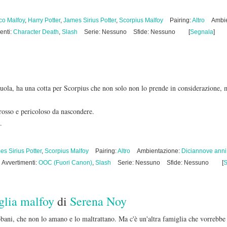
co Malfoy
,
Harry Potter
,
James Sirius Potter
,
Scorpius Malfoy
Pairing:
Altro
Ambi
enti:
Character Death
,
Slash
Serie: Nessuno
Sfide: Nessuno
[
Segnala
]
cuola, ha una cotta per Scorpius che non solo non lo prende in considerazione, 
rosso e pericoloso da nascondere.
.
s Sirius Potter
,
Scorpius Malfoy
Pairing:
Altro
Ambientazione:
Diciannove anni
Avvertimenti:
OOC (Fuori Canon)
,
Slash
Serie: Nessuno
Sfide: Nessuno
[
S
iglia malfoy
di
Serena Noy
abbani, che non lo amano e lo maltrattano. Ma c'è un'altra famiglia che vorrebbe