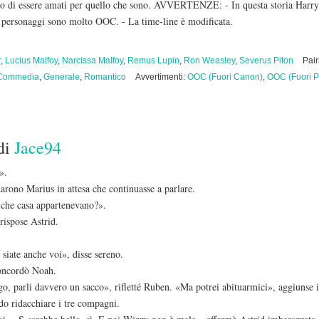
ino di essere amati per quello che sono. AVVERTENZE: - In questa storia Harry
I personaggi sono molto OOC. - La time-line è modificata.
r
,
Lucius Malfoy
,
Narcissa Malfoy
,
Remus Lupin
,
Ron Weasley
,
Severus Piton
Pai
Commedia
,
Generale
,
Romantico
Avvertimenti:
OOC (Fuori Canon)
,
OOC (Fuori P
di
Jace94
».
arono Marius in attesa che continuasse a parlare.
 che casa appartenevano?».
rispose Astrid.
siate anche voi», disse sereno.
oncordò Noah.
go, parli davvero un sacco», rifletté Ruben. «Ma potrei abituarmici», aggiunse i
o ridacchiare i tre compagni.