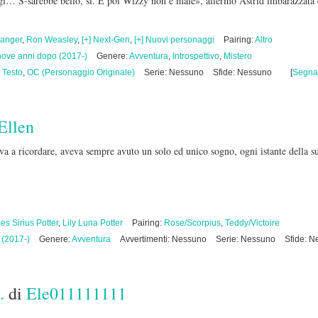
i… S-sarebbe bello, sì. E poi Wizzy non è male», affermò Astrid imbarazzata 
anger
,
Ron Weasley
,
[+] Next-Gen
,
[+] Nuovi personaggi
Pairing:
Altro
nove anni dopo (2017-)
Genere:
Avventura
,
Introspettivo
,
Mistero
i Testo
,
OC (Personaggio Originale)
Serie: Nessuno
Sfide: Nessuno
[
Segna
Ellen
va a ricordare, aveva sempre avuto un solo ed unico sogno, ogni istante della su
s Sirius Potter
,
Lily Luna Potter
Pairing:
Rose/Scorpius
,
Teddy/Victoire
 (2017-)
Genere:
Avventura
Avvertimenti: Nessuno
Serie: Nessuno
Sfide: 
.
di
Ele011111111