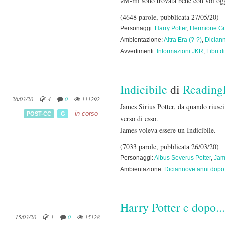
«M-mi sono trovata bene con voi ogg
(4648 parole, pubblicata 27/05/20)
Personaggi:
Harry Potter
,
Hermione Gr
Ambientazione:
Altra Era (?-?)
,
Dician
Avvertimenti:
Informazioni JKR
,
Libri d
Indicibile
di
Reading
26/03/20
4
0
111292
James Sirius Potter, da quando riusci
in corso
POST-CC
G
verso di esso.
James voleva essere un Indicibile.
(7033 parole, pubblicata 26/03/20)
Personaggi:
Albus Severus Potter
,
Jame
Ambientazione:
Diciannove anni dopo
Harry Potter e dopo...
15/03/20
1
0
15128