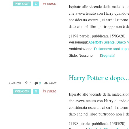
in corso
PRE-OOP
G
Ispirato alle vicende della maledizi
che aveva tenuto con Harry quando eran
considerata oscura , ci sarà il ritorn
dato che nel libro purtroppo non è d
(1198 parole, pubblicata 15/03/20)
Personaggi:
Aberforth Silente
,
Draco M
Ambientazione:
Diciannove anni dopo
Sfide: Nessuno
[
Segnala
]
Harry Potter e dopo...
15/03/20
1
0
14680
in corso
PRE-OOP
G
Ispirato alle vicende della maledizi
che aveva tenuto con Harry quando eran
considerata oscura , ci sarà il ritorn
dato che nel libro purtroppo non è d
(1198 parole, pubblicata 15/03/20)