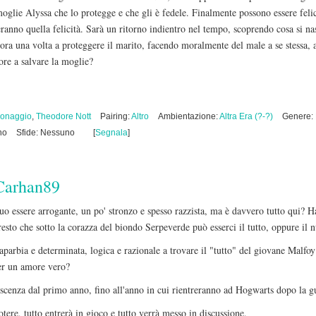
oglie Alyssa che lo protegge e che gli è fedele. Finalmente possono essere feli
anno quella felicità. Sarà un ritorno indientro nel tempo, scoprendo cosa si na
ora una volta a proteggere il marito, facendo moralmente del male a se stessa, 
re a salvare la moglie?
sonaggio
,
Theodore Nott
Pairing:
Altro
Ambientazione:
Altra Era (?-?)
Genere:
no
Sfide: Nessuno
[
Segnala
]
Carhan89
uo essere arrogante, un po' stronzo e spesso razzista, ma è davvero tutto qui?
esto che sotto la corazza del biondo Serpeverde può esserci il tutto, oppure il n
aparbia e determinata, logica e razionale a trovare il "tutto" del giovane Malfoy
per un amore vero?
oscenza dal primo anno, fino all'anno in cui rientreranno ad Hogwarts dopo la g
tere, tutto entrerà in gioco e tutto verrà messo in discussione.