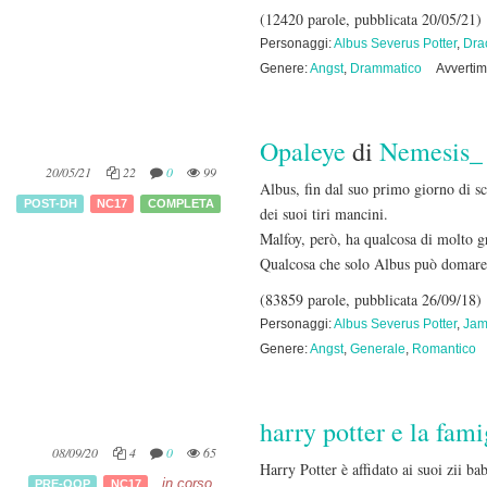
(12420 parole, pubblicata 20/05/21)
Personaggi:
Albus Severus Potter
,
Dra
Genere:
Angst
,
Drammatico
Avvertim
Opaleye
di
Nemesis_
20/05/21
22
0
99
Albus, fin dal suo primo giorno di s
POST-DH
NC17
COMPLETA
dei suoi tiri mancini.
Malfoy, però, ha qualcosa di molto g
Qualcosa che solo Albus può domare
(83859 parole, pubblicata 26/09/18)
Personaggi:
Albus Severus Potter
,
Jame
Genere:
Angst
,
Generale
,
Romantico
harry potter e la fam
08/09/20
4
0
65
Harry Potter è affidato ai suoi zii b
in corso
PRE-OOP
NC17