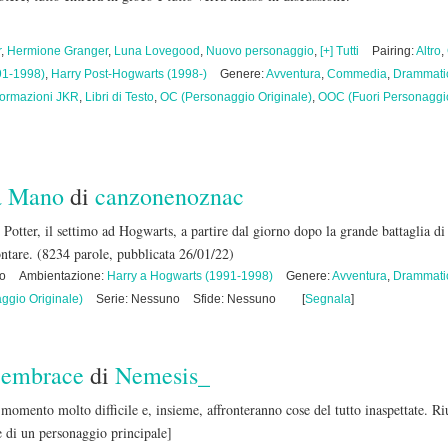
r
,
Hermione Granger
,
Luna Lovegood
,
Nuovo personaggio
,
[+] Tutti
Pairing:
Altro
,
91-1998)
,
Harry Post-Hogwarts (1998-)
Genere:
Avventura
,
Commedia
,
Drammati
formazioni JKR
,
Libri di Testo
,
OC (Personaggio Originale)
,
OOC (Fuori Personaggi
ra Mano
di
canzonenoznac
 Potter, il settimo ad Hogwarts, a partire dal giorno dopo la grande battaglia di
ontare.
(8234 parole, pubblicata 26/01/22)
no
Ambientazione:
Harry a Hogwarts (1991-1998)
Genere:
Avventura
,
Drammati
ggio Originale)
Serie: Nessuno
Sfide: Nessuno
[
Segnala
]
 embrace
di
Nemesis_
momento molto difficile e, insieme, affronteranno cose del tutto inaspettate. Ri
di un personaggio principale]