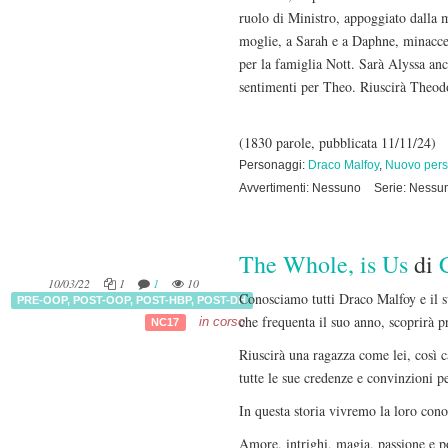
ruolo di Ministro, appoggiato dalla m
moglie, a Sarah e a Daphne, minaccer
per la famiglia Nott. Sarà Alyssa anc
sentimenti per Theo. Riuscirà Theodo
(1830 parole, pubblicata 11/11/24)
Personaggi:
Draco Malfoy
,
Nuovo per
Avvertimenti: Nessuno
Serie: Nessu
The Whole, is Us
di
10/03/22
1
1
10
Conosciamo tutti Draco Malfoy e il s
PRE-OOP
,
POST-OOP
,
POST-HBP
,
POST-DH
che frequenta il suo anno, scoprirà pr
in corso
NC17
Riuscirà una ragazza come lei, così c
tutte le sue credenze e convinzioni 
In questa storia vivremo la loro con
Amore, intrighi, magia, passione e po