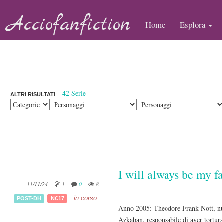
Acciofanfiction
Home
Esplora
42 Serie
ALTRI RISULTATI:
I will always be my f
11/11/24
1
0
8
in corso
POST-DH
NC17
Anno 2005: Theodore Frank Nott, nuov
Azkaban, responsabile di aver tortur