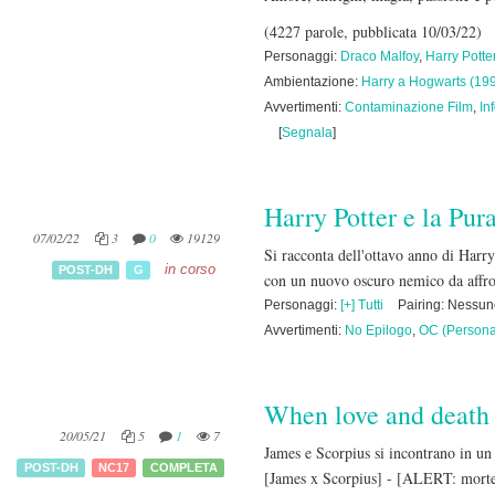
(4227 parole, pubblicata 10/03/22)
Personaggi:
Draco Malfoy
,
Harry Potte
Ambientazione:
Harry a Hogwarts (19
Avvertimenti:
Contaminazione Film
,
In
[
Segnala
]
Harry Potter e la Pu
07/02/22
3
0
19129
Si racconta dell'ottavo anno di Harry
in corso
POST-DH
G
con un nuovo oscuro nemico da affr
Personaggi:
[+] Tutti
Pairing: Nessu
Avvertimenti:
No Epilogo
,
OC (Persona
When love and death
20/05/21
5
1
7
James e Scorpius si incontrano in un 
POST-DH
NC17
COMPLETA
[James x Scorpius] - [ALERT: morte 