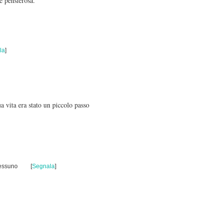
e pensierosa.
la
]
a vita era stato un piccolo passo
Nessuno
[
Segnala
]