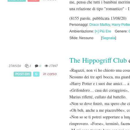
me, pensa che tutti i bambini merit
una relazione di tipo "romantico" - 
(8155 parole, pubblicata 13/08/20)
Personaggi:
Draco Malfoy
,
Harry Potte
Ambientazione:
[+] Più Ere
Genere:
Sfide: Nessuno
[
Segnala
]
The Hippogriff Club
27/05/20
1
0
17897
«Ragazzi, non vi ho chiesto una cosa
in corso
POST-DH
G
Nessuno dei tre aprì bocca, ma guard
«Harry Potter e i suoi due amici… a
«Grifondoro… casa dei coraggiosi», 
Marius rifletté, cullato dal battello.
«Non so dove finirò, ma spero che ci 
«Oh beh, anche a me piacerebbe», c
«Non so se ti potrei sopportare a lun
rimprovero. «Forse», terminò, facend