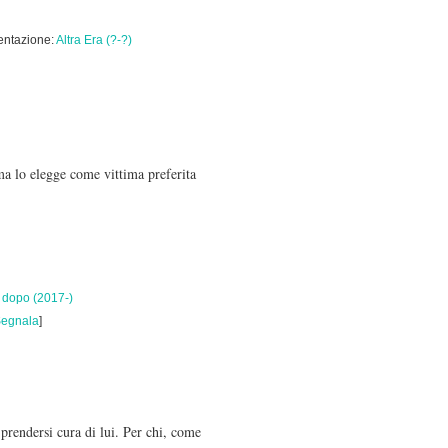
entazione:
Altra Era (?-?)
ma lo elegge come vittima preferita
 dopo (2017-)
egnala
]
 prendersi cura di lui. Per chi, come