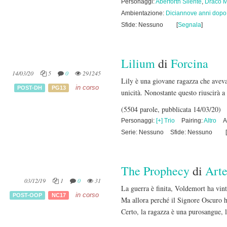
Personaggi:
Aberforth Silente
,
Draco M
Ambientazione:
Diciannove anni dopo
Sfide: Nessuno
[
Segnala
]
Lilium
di
Forcina
14/03/20
5
0
291245
Lily è una giovane ragazza che aveva
in corso
POST-DH
PG13
unicità. Nonostante questo riuscirà a
(5504 parole, pubblicata 14/03/20)
Personaggi:
[+] Trio
Pairing:
Altro
A
Serie: Nessuno
Sfide: Nessuno
[
The Prophecy
di
Arte
03/12/19
1
0
31
La guerra è finita, Voldemort ha vinto
in corso
POST-OOP
NC17
Ma allora perché il Signore Oscuro 
Certo, la ragazza è una purosangue, l