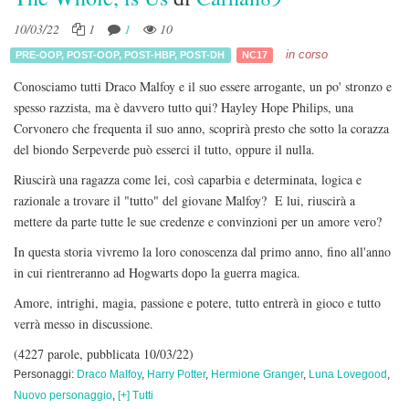
10/03/22
1
1
10
in corso
PRE-OOP
,
POST-OOP
,
POST-HBP
,
POST-DH
NC17
Conosciamo tutti Draco Malfoy e il suo essere arrogante, un po' stronzo e
spesso razzista, ma è davvero tutto qui? Hayley Hope Philips, una
Corvonero che frequenta il suo anno, scoprirà presto che sotto la corazza
del biondo Serpeverde può esserci il tutto, oppure il nulla.
Riuscirà una ragazza come lei, così caparbia e determinata, logica e
razionale a trovare il "tutto" del giovane Malfoy? E lui, riuscirà a
mettere da parte tutte le sue credenze e convinzioni per un amore vero?
In questa storia vivremo la loro conoscenza dal primo anno, fino all'anno
in cui rientreranno ad Hogwarts dopo la guerra magica.
Amore, intrighi, magia, passione e potere, tutto entrerà in gioco e tutto
verrà messo in discussione.
(4227 parole, pubblicata 10/03/22)
Personaggi:
Draco Malfoy
,
Harry Potter
,
Hermione Granger
,
Luna Lovegood
,
Nuovo personaggio
,
[+] Tutti