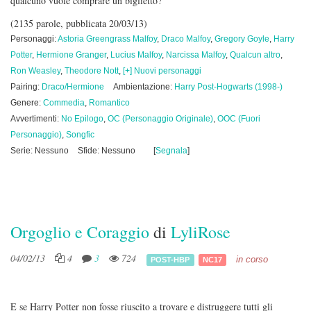
qualcuno vuole comprare un biglietto?
(2135 parole, pubblicata 20/03/13)
Personaggi:
Astoria Greengrass Malfoy
,
Draco Malfoy
,
Gregory Goyle
,
Harry
Potter
,
Hermione Granger
,
Lucius Malfoy
,
Narcissa Malfoy
,
Qualcun altro
,
Ron Weasley
,
Theodore Nott
,
[+] Nuovi personaggi
Pairing:
Draco/Hermione
Ambientazione:
Harry Post-Hogwarts (1998-)
Genere:
Commedia
,
Romantico
Avvertimenti:
No Epilogo
,
OC (Personaggio Originale)
,
OOC (Fuori
Personaggio)
,
Songfic
Serie: Nessuno
Sfide: Nessuno
[
Segnala
]
Orgoglio e Coraggio
di
LyliRose
04/02/13
4
3
724
in corso
POST-HBP
NC17
E se Harry Potter non fosse riuscito a trovare e distruggere tutti gli