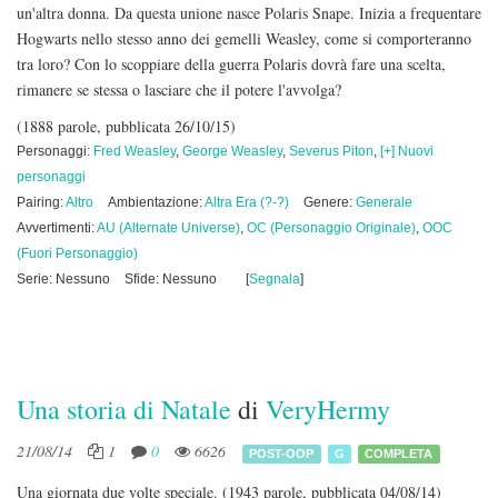
un'altra donna. Da questa unione nasce Polaris Snape. Inizia a frequentare
Hogwarts nello stesso anno dei gemelli Weasley, come si comporteranno
tra loro? Con lo scoppiare della guerra Polaris dovrà fare una scelta,
rimanere se stessa o lasciare che il potere l'avvolga?
(1888 parole, pubblicata 26/10/15)
Personaggi:
Fred Weasley
,
George Weasley
,
Severus Piton
,
[+] Nuovi
personaggi
Pairing:
Altro
Ambientazione:
Altra Era (?-?)
Genere:
Generale
Avvertimenti:
AU (Alternate Universe)
,
OC (Personaggio Originale)
,
OOC
(Fuori Personaggio)
Serie: Nessuno
Sfide: Nessuno
[
Segnala
]
Una storia di Natale
di
VeryHermy
21/08/14
1
0
6626
POST-OOP
G
COMPLETA
Una giornata due volte speciale.
(1943 parole, pubblicata 04/08/14)