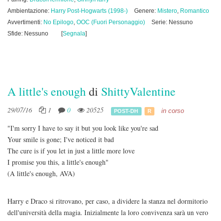
Ambientazione:
Harry Post-Hogwarts (1998-)
Genere:
Mistero
,
Romantico
Avvertimenti:
No Epilogo
,
OOC (Fuori Personaggio)
Serie: Nessuno
Sfide: Nessuno
[
Segnala
]
A little's enough
di
ShittyValentine
29/07/16
1
0
20525
in corso
POST-DH
R
"I'm sorry I have to say it but you look like you're sad
Your smile is gone; I've noticed it bad
The cure is if you let in just a little more love
I promise you this, a little's enough"
(A little's enough, AVA)
Harry e Draco si ritrovano, per caso, a dividere la stanza nel dormitorio
dell'università della magia. Inizialmente la loro convivenza sarà un vero