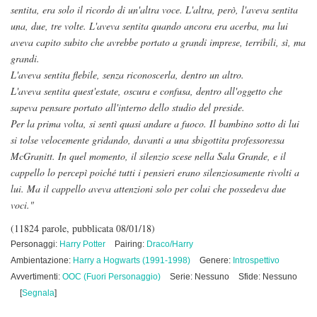
sentita, era solo il ricordo di un'altra voce. L'altra, però, l'aveva sentita
una, due, tre volte. L'aveva sentita quando ancora era acerba, ma lui
aveva capito subito che avrebbe portato a grandi imprese, terribili, sì, ma
grandi.
L'aveva sentita flebile, senza riconoscerla, dentro un altro.
L'aveva sentita quest'estate, oscura e confusa, dentro all'oggetto che
sapeva pensare portato all'interno dello studio del preside.
Per la prima volta, si sentì quasi andare a fuoco. Il bambino sotto di lui
si tolse velocemente gridando, davanti a una sbigottita professoressa
McGranitt. In quel momento, il silenzio scese nella Sala Grande, e il
cappello lo percepì poiché tutti i pensieri erano silenziosamente rivolti a
lui. Ma il cappello aveva attenzioni solo per colui che possedeva due
voci."
(11824 parole, pubblicata 08/01/18)
Personaggi:
Harry Potter
Pairing:
Draco/Harry
Ambientazione:
Harry a Hogwarts (1991-1998)
Genere:
Introspettivo
Avvertimenti:
OOC (Fuori Personaggio)
Serie: Nessuno
Sfide: Nessuno
[
Segnala
]