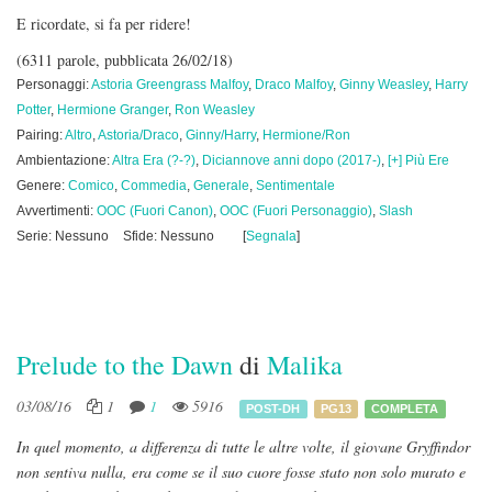
E ricordate, si fa per ridere!
(6311 parole, pubblicata 26/02/18)
Personaggi:
Astoria Greengrass Malfoy
,
Draco Malfoy
,
Ginny Weasley
,
Harry
Potter
,
Hermione Granger
,
Ron Weasley
Pairing:
Altro
,
Astoria/Draco
,
Ginny/Harry
,
Hermione/Ron
Ambientazione:
Altra Era (?-?)
,
Diciannove anni dopo (2017-)
,
[+] Più Ere
Genere:
Comico
,
Commedia
,
Generale
,
Sentimentale
Avvertimenti:
OOC (Fuori Canon)
,
OOC (Fuori Personaggio)
,
Slash
Serie: Nessuno
Sfide: Nessuno
[
Segnala
]
Prelude to the Dawn
di
Malika
03/08/16
1
1
5916
POST-DH
PG13
COMPLETA
In quel momento, a differenza di tutte le altre volte, il giovane Gryffindor
non sentiva nulla, era come se il suo cuore fosse stato non solo murato e