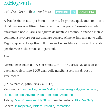
exHogwarts
24/12/12
6
2
59416
POST-DH
G
COMPLETA
A Natale siamo tutti più buoni, in teoria. In pratica, qualcuno non lo è, e
si chiama Severus Piton. Usuraio e strozzino particolarmente crudele,
quest'uomo non si lascia sciogliere da niente e nessuno, e anche a Natale
continua a lavorare per accumulare denaro. Almeno fino alla notte della
Vigilia, quando lo spettro dell'ex socio Lucius Malfoy lo avverte che sta
per ricevere visite strane e importanti.
***
Liberamente tratto da "A Christmas Carol" di Charles Dickens, di cui
quest'anno ricorrono i 200 anni della nascita. Spero sia di vostro
gradimento.
(15167 parole, pubblicata 24/11/12)
Personaggi:
Harry Potter
,
Lucius Malfoy
,
Luna Lovegood
,
Qualcun altro
,
Rubeus Hagrid
,
Severus Piton
,
Tom Riddle/Voldemort
Pairing:
Draco/Hermione
,
Lily/Piton
Ambientazione:
Altra Era (?-?)
Genere:
Introspettivo
,
Mistero
,
Parodia
,
Romantico