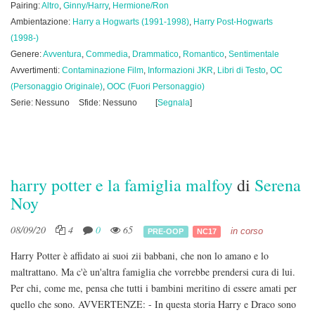
Pairing:
Altro
,
Ginny/Harry
,
Hermione/Ron
Ambientazione:
Harry a Hogwarts (1991-1998)
,
Harry Post-Hogwarts
(1998-)
Genere:
Avventura
,
Commedia
,
Drammatico
,
Romantico
,
Sentimentale
Avvertimenti:
Contaminazione Film
,
Informazioni JKR
,
Libri di Testo
,
OC
(Personaggio Originale)
,
OOC (Fuori Personaggio)
Serie: Nessuno
Sfide: Nessuno
[
Segnala
]
harry potter e la famiglia malfoy
di
Serena
Noy
08/09/20
4
0
65
in corso
PRE-OOP
NC17
Harry Potter è affidato ai suoi zii babbani, che non lo amano e lo
maltrattano. Ma c'è un'altra famiglia che vorrebbe prendersi cura di lui.
Per chi, come me, pensa che tutti i bambini meritino di essere amati per
quello che sono. AVVERTENZE: - In questa storia Harry e Draco sono