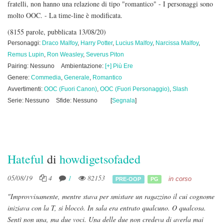
fratelli, non hanno una relazione di tipo "romantico" - I personaggi sono
molto OOC. - La time-line è modificata.
(8155 parole, pubblicata 13/08/20)
Personaggi:
Draco Malfoy
,
Harry Potter
,
Lucius Malfoy
,
Narcissa Malfoy
,
Remus Lupin
,
Ron Weasley
,
Severus Piton
Pairing: Nessuno
Ambientazione:
[+] Più Ere
Genere:
Commedia
,
Generale
,
Romantico
Avvertimenti:
OOC (Fuori Canon)
,
OOC (Fuori Personaggio)
,
Slash
Serie: Nessuno
Sfide: Nessuno
[
Segnala
]
Hateful
di
howdigetsofaded
05/08/19
4
1
82153
in corso
PRE-OOP
PG
"Improvvisamente, mentre stava per smistare un ragazzino il cui cognome
iniziava con la T, si bloccò. In sala era entrato qualcuno. O qualcosa.
Sentì non una, ma due voci. Una delle due non credeva di averla mai