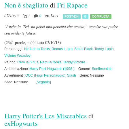
Non è sbagliato
di
Fri Rapace
07/10/13
1
0
5421
POST-DH
G
COMPLETA
“Anche io, Ted, ho perso una persona che amavo,” ammise suo padre,
con evidente fatica.
(2341 parole, pubblicata 02/10/13)
Personaggi:
Ninfadora Tonks
,
Remus Lupin
,
Sirius Black
,
Teddy Lupin
,
Victoire Weasley
Pairing:
Remus/Sirius
,
Remus/Tonks
,
Teddy/Victoire
Ambientazione:
Harry Post-Hogwarts (1998-)
Genere:
Sentimentale
Avvertimenti:
OOC (Fuori Personaggio)
,
Slash
Serie: Nessuno
Sfide: Nessuno
[
Segnala
]
Harry Potter's Les Miserables
di
exHogwarts