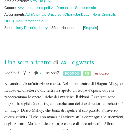
Ambientazione:
Altra Era (?-?)
Genere:
Avventura
,
Introspettivo
,
Romantico
,
Sentimentale
Avvertimenti:
AU (Alternate Universe)
,
Character Death
,
Nomi Originali
,
OOC (Fuori Personaggio)
Serie:
Harry Potter's Library
Sfide: Nessuno
[
Segnala
]
Una sera a teatro
di
exHogwarts
26/03/13
1
1
6097
in corso
POST-DH
PG
A Londra, c'è un'attrazione nuova. Nel pieno centro di Diagon Alley, un
famoso ex direttore d'orchestra ha aperto un teatro d'opera, dove si
rappresentano le opere liriche dei musicisti Babbani. I cantanti sono
maghi, la regista è una strega, e anche uno dei due direttori d'orchestra è
un mago: Draco Malfoy, che tenta di ripulire il suo passato attraverso
questa attività. Il che non manca di attirare sulla compagnia le attenzioni
degli Auror... Ma la musica, si sa, è capace di fare miracoli. Allora,