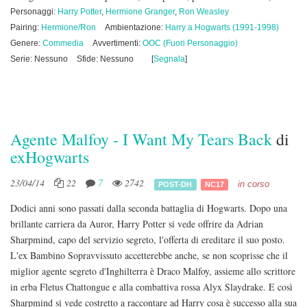
Personaggi:
Harry Potter
,
Hermione Granger
,
Ron Weasley
Pairing:
Hermione/Ron
Ambientazione:
Harry a Hogwarts (1991-1998)
Genere:
Commedia
Avvertimenti:
OOC (Fuori Personaggio)
Serie: Nessuno
Sfide: Nessuno
[
Segnala
]
Agente Malfoy - I Want My Tears Back
di
exHogwarts
23/04/14
22
7
2742
in corso
POST-DH
NC17
Dodici anni sono passati dalla seconda battaglia di Hogwarts. Dopo una
brillante carriera da Auror, Harry Potter si vede offrire da Adrian
Sharpmind, capo del servizio segreto, l'offerta di ereditare il suo posto.
L'ex Bambino Sopravvissuto accetterebbe anche, se non scoprisse che il
miglior agente segreto d'Inghilterra è Draco Malfoy, assieme allo scrittore
in erba Fletus Chattongue e alla combattiva rossa Alyx Slaydrake. E così
Sharpmind si vede costretto a raccontare ad Harry cosa è successo alla sua