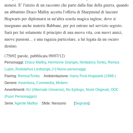
nemesi. E' l'inizio di un racconto che parte dalla fine della guerra, quando
un abbattuto Draco Malfoy accetta l'offerta di Sharpmind di lasciare
Hogwarts per diplomarsi in un'altra scuola magica inglese, dove si
insegnano anche materie Babbane, per poi entrare nel servizio segreto.
Sarà per lui solamente il principio di una nuova vita, con nuovi amici,
nuove passioni... e una ragazza particolare, a lui legata da un oscuro
destino.
(75692 parole, pubblicata 09/07/12)
Personaggi:
Draco Malfoy
,
Hermione Granger
,
Ninfadora Tonks
,
Remus
Lupin
,
Rodolphus Lestrange
,
[+] Nuovi personaggi
Pairing:
Remus/Tonks
Ambientazione:
Harry Post-Hogwarts (1998-)
Genere:
Avventura
,
Commedia
,
Mistero
Avvertimenti:
AU (Alternate Universe)
,
No Epilogo
,
Nomi Originali
,
OOC
(Fuori Personaggio)
Serie:
Agente Malfoy
Sfide: Nessuno
[
Segnala
]