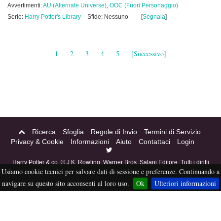
Avvertimenti:
AU (Alternate Universe)
,
OOC (Fuori Personaggio)
Serie:
Harry Potter's Library
Sfide: Nessuno
[
Segnala
]
1
2
3
4
5
[Successivo]
Ricerca
Sfoglia
Regole di Invio
Termini di Servizio
Privacy & Cookie
Informazioni
Aiuto
Contattaci
Login
Harry Potter & co. © J.K. Rowling, Warner Bros, Salani Editore. Tutti i diritti
Usiamo cookie tecnici per salvare dati di sessione e preferenze. Continuando a
riservati. Acciofanfiction © 2004-2016. Questo sito non è a scopo di lucro,
tutti i materiali in esso contenuti sono stati creati per puro divertimento, e
navigare su questo sito acconsenti al loro uso.
Ok
Ulteriori informazioni
sono proprietà dei rispettivi autori, non pubblicabili altrove senza esplicito
permesso da parte degli stessi.
eFiction
Credits