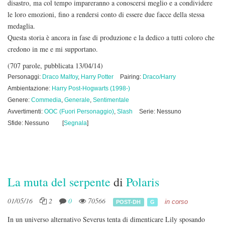
disastro, ma col tempo impareranno a conoscersi meglio e a condividere
le loro emozioni, fino a rendersi conto di essere due facce della stessa
medaglia.
Questa storia è ancora in fase di produzione e la dedico a tutti coloro che
credono in me e mi supportano.
(707 parole, pubblicata 13/04/14)
Personaggi:
Draco Malfoy
,
Harry Potter
Pairing:
Draco/Harry
Ambientazione:
Harry Post-Hogwarts (1998-)
Genere:
Commedia
,
Generale
,
Sentimentale
Avvertimenti:
OOC (Fuori Personaggio)
,
Slash
Serie: Nessuno
Sfide: Nessuno
[
Segnala
]
La muta del serpente
di
Polaris
01/05/16
2
0
70566
in corso
POST-DH
G
In un universo alternativo Severus tenta di dimenticare Lily sposando