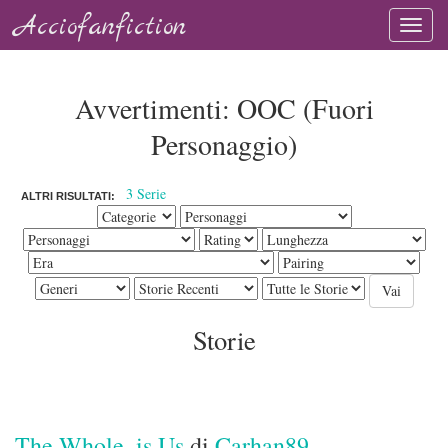
Acciofanfiction
Avvertimenti: OOC (Fuori
Personaggio)
3 Serie
ALTRI RISULTATI:
Storie
The Whole, is Us
di
Carhan89