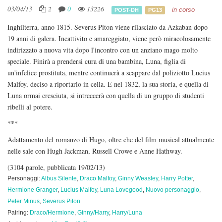
03/04/13
2
0
13226
in corso
POST-DH
PG13
Inghilterra, anno 1815. Severus Piton viene rilasciato da Azkaban dopo
19 anni di galera. Incattivito e amareggiato, viene però miracolosamente
indirizzato a nuova vita dopo l'incontro con un anziano mago molto
speciale. Finirà a prendersi cura di una bambina, Luna, figlia di
un'infelice prostituta, mentre continuerà a scappare dal poliziotto Lucius
Malfoy, deciso a riportarlo in cella. E nel 1832, la sua storia, e quella di
Luna ormai cresciuta, si intreccerà con quella di un gruppo di studenti
ribelli al potere.
***
Adattamento del romanzo di Hugo, oltre che del film musical attualmente
nelle sale con Hugh Jackman, Russell Crowe e Anne Hathway.
(3104 parole, pubblicata 19/02/13)
Personaggi:
Albus Silente
,
Draco Malfoy
,
Ginny Weasley
,
Harry Potter
,
Hermione Granger
,
Lucius Malfoy
,
Luna Lovegood
,
Nuovo personaggio
,
Peter Minus
,
Severus Piton
Pairing:
Draco/Hermione
,
Ginny/Harry
,
Harry/Luna