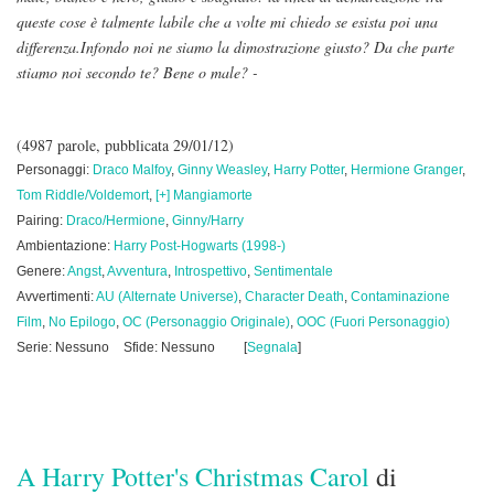
queste cose è talmente labile che a volte mi chiedo se esista poi una
differenza.
Infondo noi ne siamo la dimostrazione giusto? Da che parte
stiamo noi secondo te? Bene o male? -
(4987 parole, pubblicata 29/01/12)
Personaggi:
Draco Malfoy
,
Ginny Weasley
,
Harry Potter
,
Hermione Granger
,
Tom Riddle/Voldemort
,
[+] Mangiamorte
Pairing:
Draco/Hermione
,
Ginny/Harry
Ambientazione:
Harry Post-Hogwarts (1998-)
Genere:
Angst
,
Avventura
,
Introspettivo
,
Sentimentale
Avvertimenti:
AU (Alternate Universe)
,
Character Death
,
Contaminazione
Film
,
No Epilogo
,
OC (Personaggio Originale)
,
OOC (Fuori Personaggio)
Serie: Nessuno
Sfide: Nessuno
[
Segnala
]
A Harry Potter's Christmas Carol
di