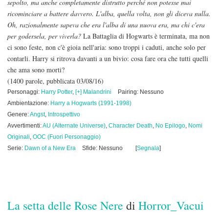
sepolto, ma anche completamente distrutto perché non potesse mai
ricominciare a battere davvero. L'alba, quella volta, non gli diceva nulla.
Oh, razionalmente sapeva che era l'alba di una nuova era, ma chi c'era
per godersela, per viverla?
La Battaglia di Hogwarts è terminata, ma non
ci sono feste, non c'è gioia nell'aria: sono troppi i caduti, anche solo per
contarli. Harry si ritrova davanti a un bivio: cosa fare ora che tutti quelli
che ama sono morti?
(1400 parole, pubblicata 03/08/16)
Personaggi:
Harry Potter
,
[+] Malandrini
Pairing: Nessuno
Ambientazione:
Harry a Hogwarts (1991-1998)
Genere:
Angst
,
Introspettivo
Avvertimenti:
AU (Alternate Universe)
,
Character Death
,
No Epilogo
,
Nomi
Originali
,
OOC (Fuori Personaggio)
Serie:
Dawn of a New Era
Sfide: Nessuno
[
Segnala
]
La setta delle Rose Nere
di
Horror_Vacui