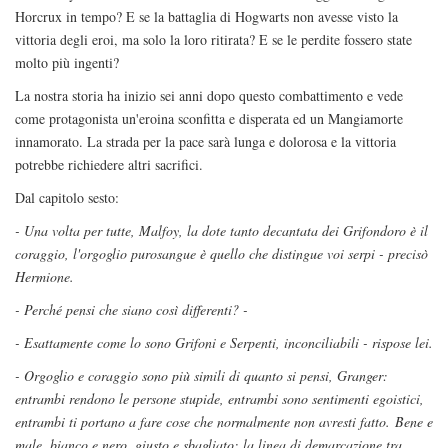
Horcrux in tempo? E se la battaglia di Hogwarts non avesse visto la
vittoria degli eroi, ma solo la loro ritirata? E se le perdite fossero state
molto più ingenti?
La nostra storia ha inizio sei anni dopo questo combattimento e vede
come protagonista un'eroina sconfitta e disperata ed un Mangiamorte
innamorato. La strada per la pace sarà lunga e dolorosa e la vittoria
potrebbe richiedere altri sacrifici.
Dal capitolo sesto:
- Una volta per tutte, Malfoy, la dote tanto decantata dei Grifondoro è il
coraggio, l'orgoglio purosangue è quello che distingue voi serpi - precisò
Hermione.
- Perché pensi che siano così differenti? -
- Esattamente come lo sono Grifoni e Serpenti, inconciliabili - rispose lei.
- Orgoglio e coraggio sono più simili di quanto si pensi, Granger:
entrambi rendono le persone stupide, entrambi sono sentimenti egoistici,
entrambi ti portano a fare cose che normalmente non avresti fatto.
Bene e
male, bianco e nero, giusto e sbagliato: la linea di demarcazione tra