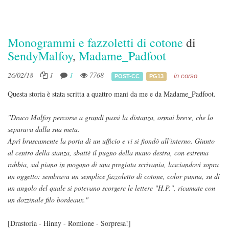
Monogrammi e fazzoletti di cotone
di
SendyMalfoy
,
Madame_Padfoot
26/02/18
1
1
7768
in corso
POST-CC
PG13
Questa storia è stata scritta a quattro mani da me e da Madame_Padfoot.
"Draco Malfoy percorse a grandi passi la distanza, ormai breve, che lo
separava dalla sua meta.
Aprì bruscamente la porta di un ufficio e vi si fiondò all'interno. Giunto
al centro della stanza, sbatté il pugno della mano destra, con estrema
rabbia, sul piano in mogano di una pregiata scrivania, lasciandovi sopra
un oggetto: sembrava un semplice fazzoletto di cotone, color panna, su di
un angolo del quale si potevano scorgere le lettere "H.P.", ricamate con
un dozzinale filo bordeaux."
[Drastoria - Hinny - Romione - Sorpresa!]