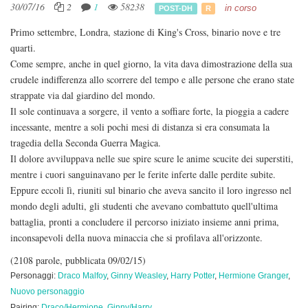
30/07/16
2
1
58238
in corso
POST-DH
R
Primo settembre, Londra, stazione di King's Cross, binario nove e tre
quarti.
Come sempre, anche in quel giorno, la vita dava dimostrazione della sua
crudele indifferenza allo scorrere del tempo e alle persone che erano state
strappate via dal giardino del mondo.
Il sole continuava a sorgere, il vento a soffiare forte, la pioggia a cadere
incessante, mentre a soli pochi mesi di distanza si era consumata la
tragedia della Seconda Guerra Magica.
Il dolore avviluppava nelle sue spire scure le anime scucite dei superstiti,
mentre i cuori sanguinavano per le ferite inferte dalle perdite subite.
Eppure eccoli lì, riuniti sul binario che aveva sancito il loro ingresso nel
mondo degli adulti, gli studenti che avevano combattuto quell'ultima
battaglia, pronti a concludere il percorso iniziato insieme anni prima,
inconsapevoli della nuova minaccia che si profilava all'orizzonte.
(2108 parole, pubblicata 09/02/15)
Personaggi:
Draco Malfoy
,
Ginny Weasley
,
Harry Potter
,
Hermione Granger
,
Nuovo personaggio
Pairing:
Draco/Hermione
,
Ginny/Harry