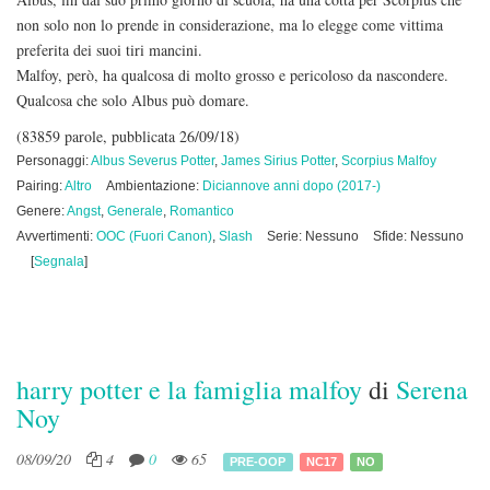
non solo non lo prende in considerazione, ma lo elegge come vittima
preferita dei suoi tiri mancini.
Malfoy, però, ha qualcosa di molto grosso e pericoloso da nascondere.
Qualcosa che solo Albus può domare.
(83859 parole, pubblicata 26/09/18)
Personaggi:
Albus Severus Potter
,
James Sirius Potter
,
Scorpius Malfoy
Pairing:
Altro
Ambientazione:
Diciannove anni dopo (2017-)
Genere:
Angst
,
Generale
,
Romantico
Avvertimenti:
OOC (Fuori Canon)
,
Slash
Serie: Nessuno
Sfide: Nessuno
[
Segnala
]
harry potter e la famiglia malfoy
di
Serena
Noy
08/09/20
4
0
65
PRE-OOP
NC17
NO