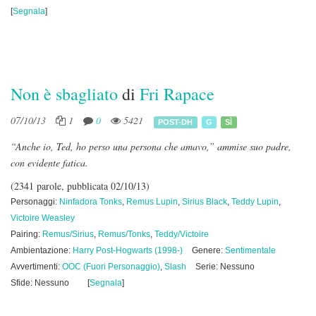
[
Segnala
]
Non è sbagliato
di
Fri Rapace
07/10/13
1
0
5421
POST-DH
G
SÌ
“Anche io, Ted, ho perso una persona che amavo,” ammise suo padre,
con evidente fatica.
(2341 parole, pubblicata 02/10/13)
Personaggi:
Ninfadora Tonks
,
Remus Lupin
,
Sirius Black
,
Teddy Lupin
,
Victoire Weasley
Pairing:
Remus/Sirius
,
Remus/Tonks
,
Teddy/Victoire
Ambientazione:
Harry Post-Hogwarts (1998-)
Genere:
Sentimentale
Avvertimenti:
OOC (Fuori Personaggio)
,
Slash
Serie: Nessuno
Sfide: Nessuno
[
Segnala
]