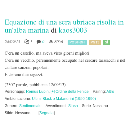
Equazione di una sera ubriaca risolta in
un'alba marina
di
kaos3003
24/09/13
1
0
8056
POST-DH
PG13
SÌ
C'era un castello, ma aveva visto giorni migliori.
C'era un vecchio, perennemente occupato nel cercare tarasacchi e nel
cantare canzoni popolari.
E c'erano due ragazzi.
(2307 parole, pubblicata 12/09/13)
Personaggi:
Remus Lupin
,
[+] Ordine della Fenice
Pairing:
Altro
Ambientazione:
Ultimi Black e Malandrini (1950-1990)
Genere:
Sentimentale
Avvertimenti:
Slash
Serie: Nessuno
Sfide: Nessuno
[
Segnala
]