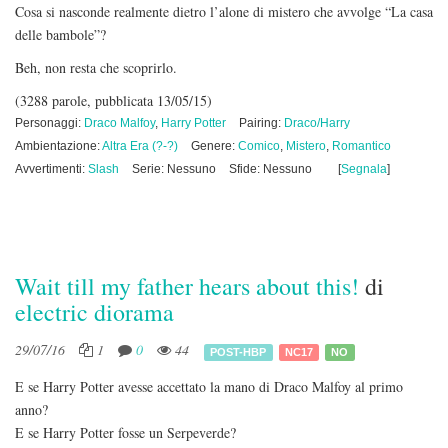
Cosa si nasconde realmente dietro l’alone di mistero che avvolge “La casa
delle bambole”?
Beh, non resta che scoprirlo.
(3288 parole, pubblicata 13/05/15)
Personaggi:
Draco Malfoy
,
Harry Potter
Pairing:
Draco/Harry
Ambientazione:
Altra Era (?-?)
Genere:
Comico
,
Mistero
,
Romantico
Avvertimenti:
Slash
Serie: Nessuno
Sfide: Nessuno
[
Segnala
]
Wait till my father hears about this!
di
electric diorama
29/07/16
1
0
44
POST-HBP
NC17
NO
E se Harry Potter avesse accettato la mano di Draco Malfoy al primo
anno?
E se Harry Potter fosse un Serpeverde?