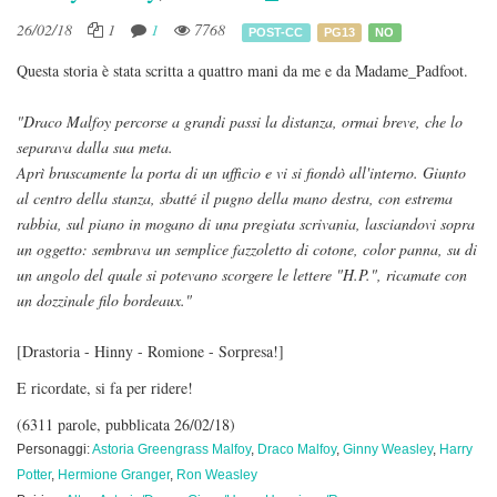
26/02/18
1
1
7768
POST-CC
PG13
NO
Questa storia è stata scritta a quattro mani da me e da Madame_Padfoot.
"Draco Malfoy percorse a grandi passi la distanza, ormai breve, che lo
separava dalla sua meta.
Aprì bruscamente la porta di un ufficio e vi si fiondò all'interno. Giunto
al centro della stanza, sbatté il pugno della mano destra, con estrema
rabbia, sul piano in mogano di una pregiata scrivania, lasciandovi sopra
un oggetto: sembrava un semplice fazzoletto di cotone, color panna, su di
un angolo del quale si potevano scorgere le lettere "H.P.", ricamate con
un dozzinale filo bordeaux."
[Drastoria - Hinny - Romione - Sorpresa!]
E ricordate, si fa per ridere!
(6311 parole, pubblicata 26/02/18)
Personaggi:
Astoria Greengrass Malfoy
,
Draco Malfoy
,
Ginny Weasley
,
Harry
Potter
,
Hermione Granger
,
Ron Weasley