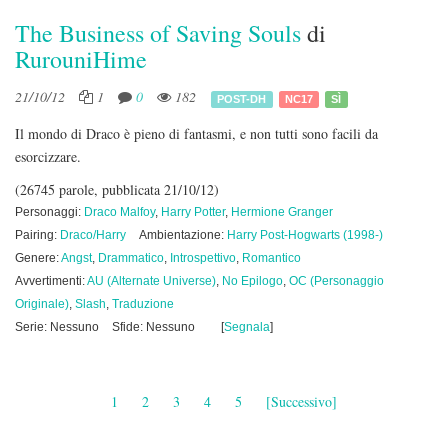
The Business of Saving Souls
di
RurouniHime
21/10/12
1
0
182
POST-DH
NC17
SÌ
Il mondo di Draco è pieno di fantasmi, e non tutti sono facili da
esorcizzare.
(26745 parole, pubblicata 21/10/12)
Personaggi:
Draco Malfoy
,
Harry Potter
,
Hermione Granger
Pairing:
Draco/Harry
Ambientazione:
Harry Post-Hogwarts (1998-)
Genere:
Angst
,
Drammatico
,
Introspettivo
,
Romantico
Avvertimenti:
AU (Alternate Universe)
,
No Epilogo
,
OC (Personaggio
Originale)
,
Slash
,
Traduzione
Serie: Nessuno
Sfide: Nessuno
[
Segnala
]
1
2
3
4
5
[Successivo]