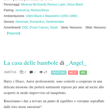
Personaggi:
Minerva McGranitt
,
Remus Lupin
,
Sirius Black
Pairing:
James/Lily
,
Remus/Sirius
Ambientazione:
Ultimi Black e Malandrini (1950-1990)
Genere:
Generale
,
Romantico
,
Sentimentale
Avvertimenti:
OOC (Fuori Canon)
,
Slash
Serie: Nessuno
Sfide: Nessuno
[
Segnala
]
La casa delle bambole
di
_Angel_
30/07/16
1
1
45
POST-DH
NC17
NO
Harry e Draco, Auror professionisti, sono costretti a cooperare in una
delicata missione che porterà sentimenti repressi per anni ad uscire allo
scoperto in modo improvviso ed inaspettato.
Riusciranno i due a trovare un punto di equilibro o verranno sopraffatti
dalle loro stesse emozioni?