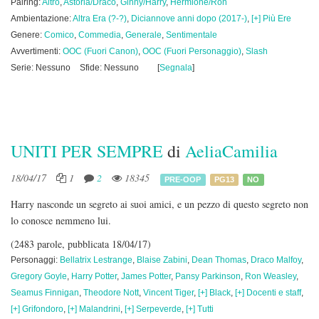
Pairing:
Altro
,
Astoria/Draco
,
Ginny/Harry
,
Hermione/Ron
Ambientazione:
Altra Era (?-?)
,
Diciannove anni dopo (2017-)
,
[+] Più Ere
Genere:
Comico
,
Commedia
,
Generale
,
Sentimentale
Avvertimenti:
OOC (Fuori Canon)
,
OOC (Fuori Personaggio)
,
Slash
Serie: Nessuno
Sfide: Nessuno
[
Segnala
]
UNITI PER SEMPRE
di
AeliaCamilia
18/04/17
1
2
18345
PRE-OOP
PG13
NO
Harry nasconde un segreto ai suoi amici, e un pezzo di questo segreto non
lo conosce nemmeno lui.
(2483 parole, pubblicata 18/04/17)
Personaggi:
Bellatrix Lestrange
,
Blaise Zabini
,
Dean Thomas
,
Draco Malfoy
,
Gregory Goyle
,
Harry Potter
,
James Potter
,
Pansy Parkinson
,
Ron Weasley
,
Seamus Finnigan
,
Theodore Nott
,
Vincent Tiger
,
[+] Black
,
[+] Docenti e staff
,
[+] Grifondoro
,
[+] Malandrini
,
[+] Serpeverde
,
[+] Tutti