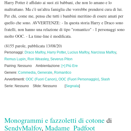
Harry Potter è affidato ai suoi zii babbani, che non lo amano e lo
maltrattano. Ma c'è un'altra famiglia che vorrebbe prendersi cura di lui.
Per chi, come me, pensa che tutti i bambini meritino di essere amati per
quello che sono. AVVERTENZE: - In questa storia Harry e Draco sono
fratelli, non hanno una relazione di tipo "romantico" - I personaggi sono
molto OOC. - La time-line è modificata.
(8155 parole, pubblicata 13/08/20)
Personaggi:
Draco Malfoy
,
Harry Potter
,
Lucius Malfoy
,
Narcissa Malfoy
,
Remus Lupin
,
Ron Weasley
,
Severus Piton
Pairing: Nessuno
Ambientazione:
[+] Più Ere
Genere:
Commedia
,
Generale
,
Romantico
Avvertimenti:
OOC (Fuori Canon)
,
OOC (Fuori Personaggio)
,
Slash
Serie: Nessuno
Sfide: Nessuno
[
Segnala
]
Monogrammi e fazzoletti di cotone
di
SendyMalfoy
,
Madame_Padfoot