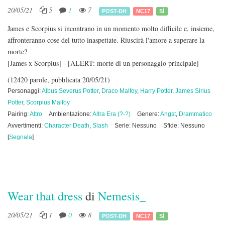
20/05/21
5
1
7
POST-DH
NC17
SÌ
James e Scorpius si incontrano in un momento molto difficile e, insieme,
affronteranno cose del tutto inaspettate. Riuscirà l'amore a superare la
morte?
[James x Scorpius] - [ALERT: morte di un personaggio principale]
(12420 parole, pubblicata 20/05/21)
Personaggi:
Albus Severus Potter
,
Draco Malfoy
,
Harry Potter
,
James Sirius
Potter
,
Scorpius Malfoy
Pairing:
Altro
Ambientazione:
Altra Era (?-?)
Genere:
Angst
,
Drammatico
Avvertimenti:
Character Death
,
Slash
Serie: Nessuno
Sfide: Nessuno
[
Segnala
]
Wear that dress
di
Nemesis_
20/05/21
1
0
8
POST-DH
NC17
SÌ