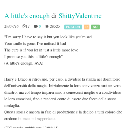
A little's enough
di
ShittyValentine
29/07/16
1
0
20525
POST-DH
R
NO
"I'm sorry I have to say it but you look like you're sad
Your smile is gone; I've noticed it bad
The cure is if you let in just a little more love
I promise you this, a little's enough"
(A little's enough, AVA)
Harry e Draco si ritrovano, per caso, a dividere la stanza nel dormitorio
dell'università della magia. Inizialmente la loro convivenza sarà un vero
disastro, ma col tempo impareranno a conoscersi meglio e a condividere
le loro emozioni, fino a rendersi conto di essere due facce della stessa
medaglia.
Questa storia è ancora in fase di produzione e la dedico a tutti coloro che
credono in me e mi supportano.
(707 parole, pubblicata 13/04/14)