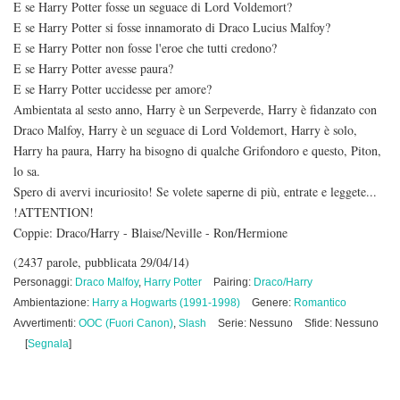
E se Harry Potter fosse un seguace di Lord Voldemort?
E se Harry Potter si fosse innamorato di Draco Lucius Malfoy?
E se Harry Potter non fosse l'eroe che tutti credono?
E se Harry Potter avesse paura?
E se Harry Potter uccidesse per amore?
Ambientata al sesto anno, Harry è un Serpeverde, Harry è fidanzato con
Draco Malfoy, Harry è un seguace di Lord Voldemort, Harry è solo,
Harry ha paura, Harry ha bisogno di qualche Grifondoro e questo, Piton,
lo sa.
Spero di avervi incuriosito! Se volete saperne di più, entrate e leggete...
!ATTENTION!
Coppie: Draco/Harry - Blaise/Neville - Ron/Hermione
(2437 parole, pubblicata 29/04/14)
Personaggi:
Draco Malfoy
,
Harry Potter
Pairing:
Draco/Harry
Ambientazione:
Harry a Hogwarts (1991-1998)
Genere:
Romantico
Avvertimenti:
OOC (Fuori Canon)
,
Slash
Serie: Nessuno
Sfide: Nessuno
[
Segnala
]