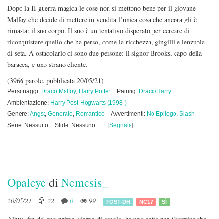
Dopo la II guerra magica le cose non si mettono bene per il giovane
Malfoy che decide di mettere in vendita l’unica cosa che ancora gli è
rimasta: il suo corpo. Il suo è un tentativo disperato per cercare di
riconquistare quello che ha perso, come la ricchezza, gingilli e lenzuola
di seta. A ostacolarlo ci sono due persone: il signor Brooks, capo della
baracca, e uno strano cliente.
(3966 parole, pubblicata 20/05/21)
Personaggi:
Draco Malfoy
,
Harry Potter
Pairing:
Draco/Harry
Ambientazione:
Harry Post-Hogwarts (1998-)
Genere:
Angst
,
Generale
,
Romantico
Avvertimenti:
No Epilogo
,
Slash
Serie: Nessuno
Sfide: Nessuno
[
Segnala
]
Opaleye
di
Nemesis_
20/05/21
22
0
99
POST-DH
NC17
SÌ
Albus, fin dal suo primo giorno di scuola, ha una cotta per Scorpius che