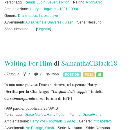
Personaggi:
Remus Lupin
,
Severus Piton
Pairing:
Piton/Altro
Ambientazione:
Harry a Hogwarts (1991-1998)
Genere:
Drammatico
,
Introspettivo
Avvertimenti:
AU (Alternate Universe)
,
Slash
Serie: Nessuno
Sfide: Nessuno
[
Segnala
]
Waiting For Him
di
SamanthaCBlack18
07/06/14
1
1
4868
POST-DH
PG13
SÌ
In una notte piovosa Draco si ritrova, ad aspettare Harry.
[Scritta per la Challenge:
indetta
"La sfida delle coppie"
da
, sul forum di EFP]
summerparadise
(989 parole, pubblicata 27/09/13)
Personaggi:
Draco Malfoy
,
Harry Potter
Pairing:
Draco/Harry
Ambientazione:
Harry Post-Hogwarts (1998-)
Genere:
Introspettivo
Avvertimenti:
No Epilogo
,
Slash
Serie: Nessuno
Sfide: Nessuno