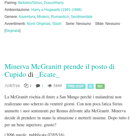
Pairing:
Bellatrix/Sirius
,
Draco/Harry
Ambientazione:
Harry a Hogwarts (1991-1998)
Genere:
Avventura
,
Mistero
,
Romantico
,
Sentimentale
Avvertimenti:
Nomi Originali
,
Slash
Serie: Nessuno
Sfide: Nessuno
[
Segnala
]
Minerva McGranitt prende il posto di
Cupido
di
_Ecate_
31/07/16
1
1
5889
PRE-OOP
G
NO
La McGranitt rischia di finire a San Mungo perchè i malandrini non
realizzano uno scherzo da ventitrè giorni. Con non poca fatica Sirius
ammette i suoi sentimenti per Remus difronte alla McGranitt. Minerva
decide di prendere in mano la situazione e metterli insieme. Dopo tutto è
per un bene superiore, giusto?
(3096 parole, pubblicata 02/05/16)