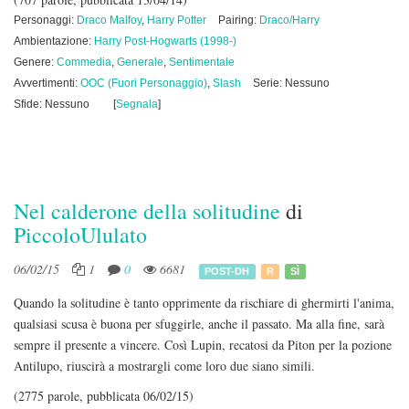
Personaggi:
Draco Malfoy
,
Harry Potter
Pairing:
Draco/Harry
Ambientazione:
Harry Post-Hogwarts (1998-)
Genere:
Commedia
,
Generale
,
Sentimentale
Avvertimenti:
OOC (Fuori Personaggio)
,
Slash
Serie: Nessuno
Sfide: Nessuno
[
Segnala
]
Nel calderone della solitudine
di
PiccoloUlulato
06/02/15
1
0
6681
POST-DH
R
SÌ
Quando la solitudine è tanto opprimente da rischiare di ghermirti l'anima,
qualsiasi scusa è buona per sfuggirle, anche il passato. Ma alla fine, sarà
sempre il presente a vincere. Così Lupin, recatosi da Piton per la pozione
Antilupo, riuscirà a mostrargli come loro due siano simili.
(2775 parole, pubblicata 06/02/15)