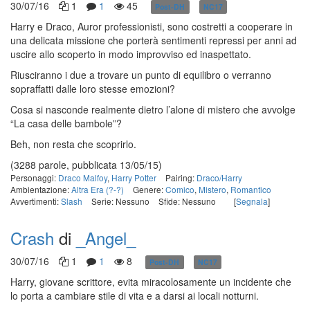
30/07/16
1
1
45
Post-DH
NC17
in corso
Harry e Draco, Auror professionisti, sono costretti a cooperare in
una delicata missione che porterà sentimenti repressi per anni ad
uscire allo scoperto in modo improvviso ed inaspettato.
Riusciranno i due a trovare un punto di equilibro o verranno
sopraffatti dalle loro stesse emozioni?
Cosa si nasconde realmente dietro l’alone di mistero che avvolge
“La casa delle bambole”?
Beh, non resta che scoprirlo.
(3288 parole, pubblicata 13/05/15)
Personaggi:
Draco Malfoy
,
Harry Potter
Pairing:
Draco/Harry
Ambientazione:
Altra Era (?-?)
Genere:
Comico
,
Mistero
,
Romantico
Avvertimenti:
Slash
Serie: Nessuno
Sfide: Nessuno
[
Segnala
]
Crash
di
_Angel_
30/07/16
1
1
8
Post-DH
NC17
in corso
Harry, giovane scrittore, evita miracolosamente un incidente che
lo porta a cambiare stile di vita e a darsi ai locali notturni.