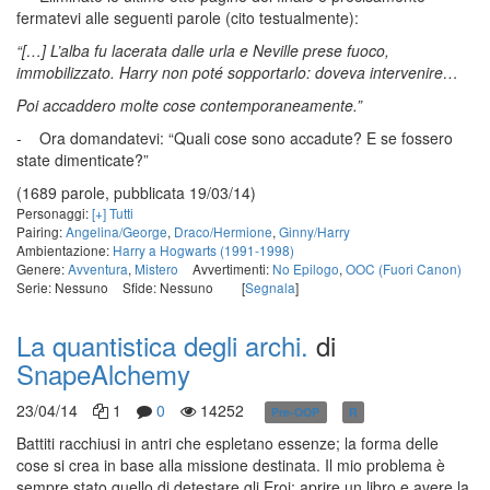
fermatevi alle seguenti parole (cito testualmente):
“[…] L’alba fu lacerata dalle urla e Neville prese fuoco,
immobilizzato. Harry non poté sopportarlo: doveva intervenire…
Poi accaddero molte cose contemporaneamente.”
- Ora domandatevi: “Quali cose sono accadute? E se fossero
state dimenticate?”
(1689 parole, pubblicata 19/03/14)
Personaggi:
[+] Tutti
Pairing:
Angelina/George
,
Draco/Hermione
,
Ginny/Harry
Ambientazione:
Harry a Hogwarts (1991-1998)
Genere:
Avventura
,
Mistero
Avvertimenti:
No Epilogo
,
OOC (Fuori Canon)
Serie: Nessuno
Sfide: Nessuno
[
Segnala
]
La quantistica degli archi.
di
SnapeAlchemy
23/04/14
1
0
14252
Pre-OOP
R
in corso
Battiti racchiusi in antri che espletano essenze; la forma delle
cose si crea in base alla missione destinata. Il mio problema è
sempre stato quello di detestare gli Eroi; aprire un libro e avere la