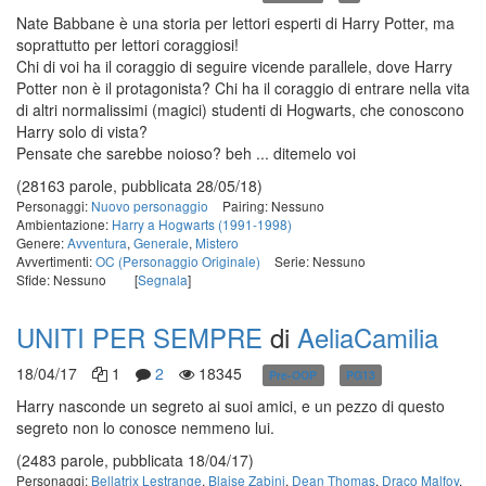
Nate Babbane è una storia per lettori esperti di Harry Potter, ma
soprattutto per lettori coraggiosi!
Chi di voi ha il coraggio di seguire vicende parallele, dove Harry
Potter non è il protagonista? Chi ha il coraggio di entrare nella vita
di altri normalissimi (magici) studenti di Hogwarts, che conoscono
Harry solo di vista?
Pensate che sarebbe noioso? beh ... ditemelo voi
(28163 parole, pubblicata 28/05/18)
Personaggi:
Nuovo personaggio
Pairing: Nessuno
Ambientazione:
Harry a Hogwarts (1991-1998)
Genere:
Avventura
,
Generale
,
Mistero
Avvertimenti:
OC (Personaggio Originale)
Serie: Nessuno
Sfide: Nessuno
[
Segnala
]
UNITI PER SEMPRE
di
AeliaCamilia
18/04/17
1
2
18345
Pre-OOP
PG13
in corso
Harry nasconde un segreto ai suoi amici, e un pezzo di questo
segreto non lo conosce nemmeno lui.
(2483 parole, pubblicata 18/04/17)
Personaggi:
Bellatrix Lestrange
,
Blaise Zabini
,
Dean Thomas
,
Draco Malfoy
,