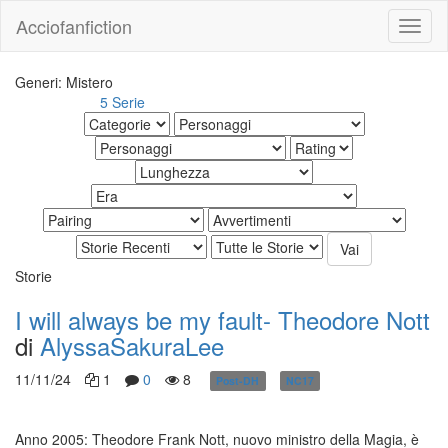
Acciofanfiction
Generi: Mistero
5 Serie
Altri risultati:
Storie
I will always be my fault- Theodore Nott
di
AlyssaSakuraLee
11/11/24
1
0
8
Post-DH
NC17
in corso
Anno 2005: Theodore Frank Nott, nuovo ministro della Magia, è