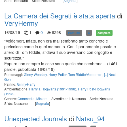
Serie: Nessuno
Sfide: Nessuno
[
Segnala
]
La Camera dei Segreti è stata aperta
di
VeryHermy
16/08/19
1
0
6298
Post-DH
G
completa
"Voldemort, infatti, non era mai sembrato tanto concreto e
pericoloso come in quel momento. Con il portamento posato e
altero di Tom Riddle, sfidava il suo avversario con orgoglio e
sicurezza."
Eppure non sempre le cose sono quello che sembrano...
(1461
parole, pubblicata 16/08/19)
Personaggi:
Ginny Weasley
,
Harry Potter
,
Tom Riddle/Voldemort
,
[+] Next-
Gen
Pairing:
Ginny/Harry
Ambientazione:
Harry a Hogwarts (1991-1998)
,
Harry Post-Hogwarts
(1998-)
Genere:
Commedia
,
Mistero
Avvertimenti: Nessuno
Serie: Nessuno
Sfide: Nessuno
[
Segnala
]
Unexpected Journals
di
Natsu_94