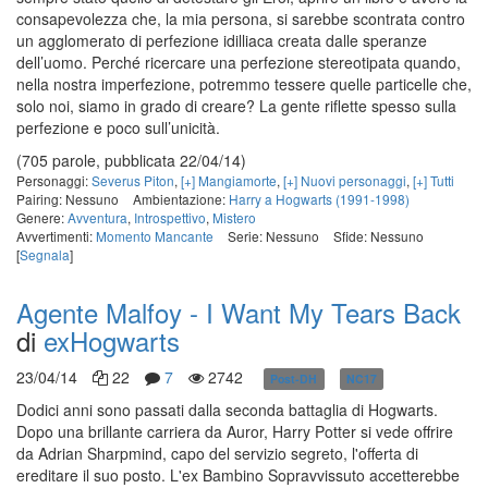
consapevolezza che, la mia persona, si sarebbe scontrata contro
un agglomerato di perfezione idilliaca creata dalle speranze
dell’uomo. Perché ricercare una perfezione stereotipata quando,
nella nostra imperfezione, potremmo tessere quelle particelle che,
solo noi, siamo in grado di creare? La gente riflette spesso sulla
perfezione e poco sull’unicità.
(705 parole, pubblicata 22/04/14)
Personaggi:
Severus Piton
,
[+] Mangiamorte
,
[+] Nuovi personaggi
,
[+] Tutti
Pairing: Nessuno
Ambientazione:
Harry a Hogwarts (1991-1998)
Genere:
Avventura
,
Introspettivo
,
Mistero
Avvertimenti:
Momento Mancante
Serie: Nessuno
Sfide: Nessuno
[
Segnala
]
Agente Malfoy - I Want My Tears Back
di
exHogwarts
23/04/14
22
7
2742
Post-DH
NC17
in corso
Dodici anni sono passati dalla seconda battaglia di Hogwarts.
Dopo una brillante carriera da Auror, Harry Potter si vede offrire
da Adrian Sharpmind, capo del servizio segreto, l'offerta di
ereditare il suo posto. L'ex Bambino Sopravvissuto accetterebbe