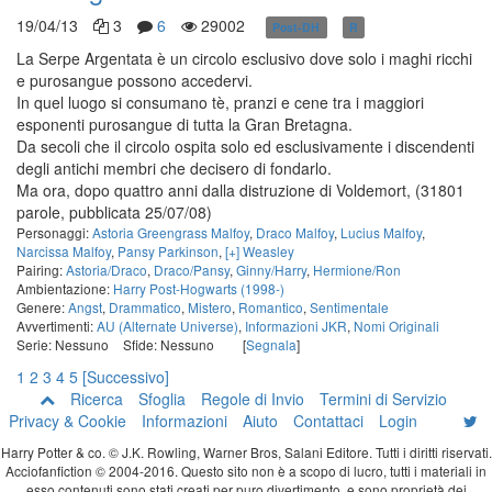
19/04/13
3
6
29002
Post-DH
R
in corso
La Serpe Argentata è un circolo esclusivo dove solo i maghi ricchi
e purosangue possono accedervi.
In quel luogo si consumano tè, pranzi e cene tra i maggiori
esponenti purosangue di tutta la Gran Bretagna.
Da secoli che il circolo ospita solo ed esclusivamente i discendenti
degli antichi membri che decisero di fondarlo.
Ma ora, dopo quattro anni dalla distruzione di Voldemort,
(31801
parole, pubblicata 25/07/08)
Personaggi:
Astoria Greengrass Malfoy
,
Draco Malfoy
,
Lucius Malfoy
,
Narcissa Malfoy
,
Pansy Parkinson
,
[+] Weasley
Pairing:
Astoria/Draco
,
Draco/Pansy
,
Ginny/Harry
,
Hermione/Ron
Ambientazione:
Harry Post-Hogwarts (1998-)
Genere:
Angst
,
Drammatico
,
Mistero
,
Romantico
,
Sentimentale
Avvertimenti:
AU (Alternate Universe)
,
Informazioni JKR
,
Nomi Originali
Serie: Nessuno
Sfide: Nessuno
[
Segnala
]
1
2
3
4
5
[Successivo]
Ricerca
Sfoglia
Regole di Invio
Termini di Servizio
Privacy & Cookie
Informazioni
Aiuto
Contattaci
Login
Harry Potter & co. © J.K. Rowling, Warner Bros, Salani Editore. Tutti i diritti riservati.
Acciofanfiction © 2004-2016. Questo sito non è a scopo di lucro, tutti i materiali in
esso contenuti sono stati creati per puro divertimento, e sono proprietà dei