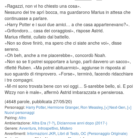
«Ragazzi, non vi ho chiesto una cosa».
Nessuno dei tre aprì bocca, ma guardarono Marius in attesa che
continuasse a parlare.
«Harry Potter e i suoi due amici… a che casa appartenevano?».
«Grifondoro… casa dei coraggiosi», rispose Astrid.
Marius rifletté, cullato dal battello.
«Non so dove finirò, ma spero che ci siate anche voi», disse
sereno.
«Oh beh, anche a me piacerebbe», concordò Noah.
«Non so se ti potrei sopportare a lungo, parli davvero un sacco»,
rifletté Ruben. «Ma potrei abituarmici», aggiunse in risposta al
suo sguardo di rimprovero. «Forse», terminò, facendo ridacchiare
i tre compagni.
«M-mi sono trovata bene con voi oggi… S-sarebbe bello, sì. E poi
Wizzy non è male», affermò Astrid imbarazzata e pensierosa.
(4648 parole, pubblicata 27/05/20)
Personaggi:
Harry Potter
,
Hermione Granger
,
Ron Weasley
,
[+] Next-Gen
,
[+]
Nuovi personaggi
Pairing:
Altro
Ambientazione:
Altra Era (?-?)
,
Diciannove anni dopo (2017-)
Genere:
Avventura
,
Introspettivo
,
Mistero
Avvertimenti:
Informazioni JKR
,
Libri di Testo
,
OC (Personaggio Originale)