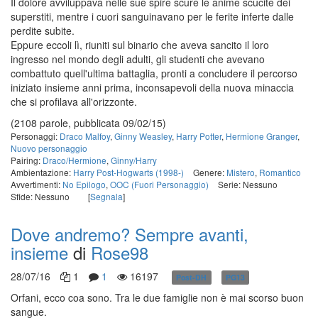
Il dolore avviluppava nelle sue spire scure le anime scucite dei
superstiti, mentre i cuori sanguinavano per le ferite inferte dalle
perdite subite.
Eppure eccoli lì, riuniti sul binario che aveva sancito il loro
ingresso nel mondo degli adulti, gli studenti che avevano
combattuto quell'ultima battaglia, pronti a concludere il percorso
iniziato insieme anni prima, inconsapevoli della nuova minaccia
che si profilava all'orizzonte.
(2108 parole, pubblicata 09/02/15)
Personaggi:
Draco Malfoy
,
Ginny Weasley
,
Harry Potter
,
Hermione Granger
,
Nuovo personaggio
Pairing:
Draco/Hermione
,
Ginny/Harry
Ambientazione:
Harry Post-Hogwarts (1998-)
Genere:
Mistero
,
Romantico
Avvertimenti:
No Epilogo
,
OOC (Fuori Personaggio)
Serie: Nessuno
Sfide: Nessuno
[
Segnala
]
Dove andremo? Sempre avanti,
insieme
di
Rose98
28/07/16
1
1
16197
Post-DH
PG13
in corso
Orfani, ecco coa sono. Tra le due famiglie non è mai scorso buon
sangue.