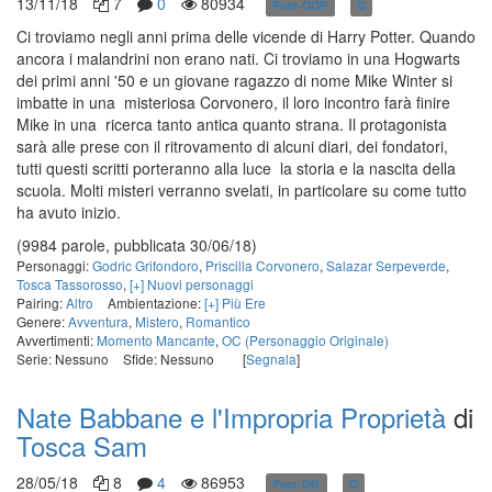
13/11/18
7
0
80934
Post-OOP
G
in corso
Ci troviamo negli anni prima delle vicende di Harry Potter. Quando
ancora i malandrini non erano nati. Ci troviamo in una Hogwarts
dei primi anni '50 e un giovane ragazzo di nome Mike Winter si
imbatte in una misteriosa Corvonero, il loro incontro farà finire
Mike in una ricerca tanto antica quanto strana. Il protagonista
sarà alle prese con il ritrovamento di alcuni diari, dei fondatori,
tutti questi scritti porteranno alla luce la storia e la nascita della
scuola. Molti misteri verranno svelati, in particolare su come tutto
ha avuto inizio.
(9984 parole, pubblicata 30/06/18)
Personaggi:
Godric Grifondoro
,
Priscilla Corvonero
,
Salazar Serpeverde
,
Tosca Tassorosso
,
[+] Nuovi personaggi
Pairing:
Altro
Ambientazione:
[+] Più Ere
Genere:
Avventura
,
Mistero
,
Romantico
Avvertimenti:
Momento Mancante
,
OC (Personaggio Originale)
Serie: Nessuno
Sfide: Nessuno
[
Segnala
]
Nate Babbane e l'Impropria Proprietà
di
Tosca Sam
28/05/18
8
4
86953
Post-DH
G
in corso