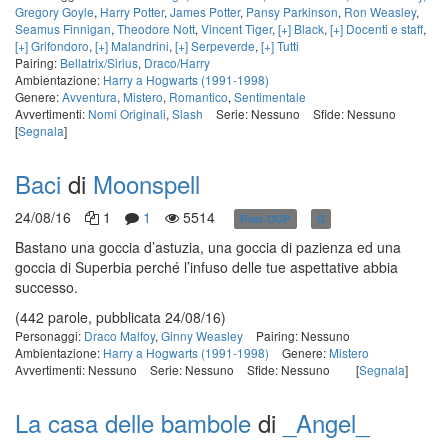
Gregory Goyle
,
Harry Potter
,
James Potter
,
Pansy Parkinson
,
Ron Weasley
,
Seamus Finnigan
,
Theodore Nott
,
Vincent Tiger
,
[+] Black
,
[+] Docenti e staff
,
[+] Grifondoro
,
[+] Malandrini
,
[+] Serpeverde
,
[+] Tutti
Pairing:
Bellatrix/Sirius
,
Draco/Harry
Ambientazione:
Harry a Hogwarts (1991-1998)
Genere:
Avventura
,
Mistero
,
Romantico
,
Sentimentale
Avvertimenti:
Nomi Originali
,
Slash
Serie: Nessuno
Sfide: Nessuno
[
Segnala
]
Baci
di
Moonspell
24/08/16
1
1
5514
Post-OOP
G
in corso
Bastano una goccia d’astuzia, una goccia di pazienza ed una
goccia di Superbia perché l’infuso delle tue aspettative abbia
successo.
(442 parole, pubblicata 24/08/16)
Personaggi:
Draco Malfoy
,
Ginny Weasley
Pairing: Nessuno
Ambientazione:
Harry a Hogwarts (1991-1998)
Genere:
Mistero
Avvertimenti: Nessuno
Serie: Nessuno
Sfide: Nessuno
[
Segnala
]
La casa delle bambole
di
_Angel_