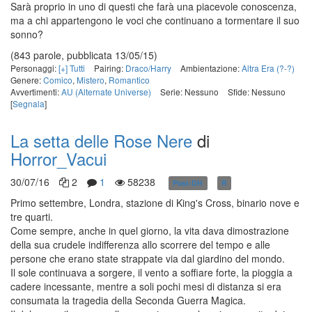
Sarà proprio in uno di questi che farà una piacevole conoscenza,
ma a chi appartengono le voci che continuano a tormentare il suo
sonno?
(843 parole, pubblicata 13/05/15)
Personaggi:
[+] Tutti
Pairing:
Draco/Harry
Ambientazione:
Altra Era (?-?)
Genere:
Comico
,
Mistero
,
Romantico
Avvertimenti:
AU (Alternate Universe)
Serie: Nessuno
Sfide: Nessuno
[
Segnala
]
La setta delle Rose Nere
di
Horror_Vacui
30/07/16
2
1
58238
Post-DH
R
in corso
Primo settembre, Londra, stazione di King's Cross, binario nove e
tre quarti.
Come sempre, anche in quel giorno, la vita dava dimostrazione
della sua crudele indifferenza allo scorrere del tempo e alle
persone che erano state strappate via dal giardino del mondo.
Il sole continuava a sorgere, il vento a soffiare forte, la pioggia a
cadere incessante, mentre a soli pochi mesi di distanza si era
consumata la tragedia della Seconda Guerra Magica.