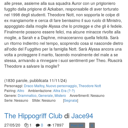
alle prese, assieme alla sua squadra Auror con un prigioniero
fuggito dalla prigione di Azkaban, responsabile di aver torturato
nel 1998 degli studenti. Theodore Nott, non sopporta le colpe di
ex mangiamorte e cerca di fare benissimo il suo ruolo di Ministro,
appoggiato dalla moglie Alyssa che lo protegge e che gli è fedele.
Finalmente possono essere felici, ma alcune minacce rivolte alla
moglie, a Sarah e a Daphne, minacceranno quella felicità. Sarà
un ritorno indientro nel tempo, scoprendo cosa si nasconde dietro
all'odio del Fuggitivo per la famiglia Nott. Sarà Alyssa ancora una
volta a proteggere il marito, facendo moralmente del male a se
stessa, arrivando a rinnegare i suoi sentimenti per Theo. Riuscirà
Theodore a salvare la moglie?
(1830 parole, pubblicata 11/11/24)
Personaggi:
Draco Malfoy
,
Nuovo personaggio
,
Theodore Nott
Pairing:
Altro
Ambientazione:
Altra Era (?-?)
Genere:
Drammatico
,
Generale
,
Mistero
Avvertimenti: Nessuno
Serie: Nessuno
Sfide: Nessuno
[
Segnala
]
The Hippogriff Club
di
Jace94
27/05/20
1
0
17897
Post-DH
G
in corso