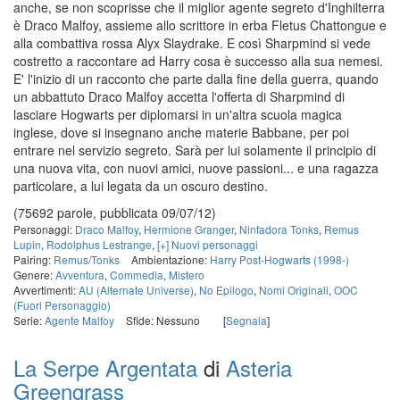
anche, se non scoprisse che il miglior agente segreto d'Inghilterra
è Draco Malfoy, assieme allo scrittore in erba Fletus Chattongue e
alla combattiva rossa Alyx Slaydrake. E così Sharpmind si vede
costretto a raccontare ad Harry cosa è successo alla sua nemesi.
E' l'inizio di un racconto che parte dalla fine della guerra, quando
un abbattuto Draco Malfoy accetta l'offerta di Sharpmind di
lasciare Hogwarts per diplomarsi in un'altra scuola magica
inglese, dove si insegnano anche materie Babbane, per poi
entrare nel servizio segreto. Sarà per lui solamente il principio di
una nuova vita, con nuovi amici, nuove passioni... e una ragazza
particolare, a lui legata da un oscuro destino.
(75692 parole, pubblicata 09/07/12)
Personaggi:
Draco Malfoy
,
Hermione Granger
,
Ninfadora Tonks
,
Remus
Lupin
,
Rodolphus Lestrange
,
[+] Nuovi personaggi
Pairing:
Remus/Tonks
Ambientazione:
Harry Post-Hogwarts (1998-)
Genere:
Avventura
,
Commedia
,
Mistero
Avvertimenti:
AU (Alternate Universe)
,
No Epilogo
,
Nomi Originali
,
OOC
(Fuori Personaggio)
Serie:
Agente Malfoy
Sfide: Nessuno
[
Segnala
]
La Serpe Argentata
di
Asteria
Greengrass