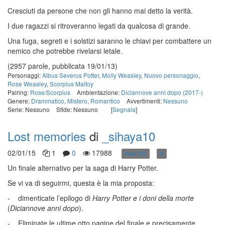
Cresciuti da persone che non gli hanno mai detto la verità.
I due ragazzi si ritroveranno legati da qualcosa di grande.
Una fuga, segreti e i solstizi saranno le chiavi per combattere un
nemico che potrebbe rivelarsi letale.
(2957 parole, pubblicata 19/01/13)
Personaggi:
Albus Severus Potter
,
Molly Weasley
,
Nuovo personaggio
,
Rose Weasley
,
Scorpius Malfoy
Pairing:
Rose/Scorpius
Ambientazione:
Diciannove anni dopo (2017-)
Genere:
Drammatico
,
Mistero
,
Romantico
Avvertimenti:
Nessuno
Serie: Nessuno
Sfide: Nessuno
[
Segnala
]
Lost memories
di
_sihaya10
02/01/15
1
0
17988
Post-DH
R
in corso
Un finale alternativo per la saga di Harry Potter.
Se vi va di seguirmi, questa è la mia proposta:
- dimenticate l’epilogo di
Harry Potter e i doni della morte
(
Diciannove anni dopo
).
- Eliminate le ultime otto pagine del finale e precisamente