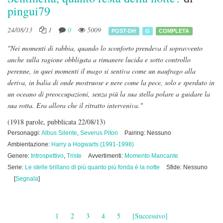
pingui79
24/08/13
1
0
5009
POST-DH
G
COMPLETA
"Nei momenti di rabbia, quando lo sconforto prendeva il sopravvento
anche sulla ragione obbligata a rimanere lucida e sotto controllo
perenne, in quei momenti il mago si sentiva come un naufrago alla
deriva, in balia di onde mostruose e nere come la pece, solo e sperduto in
un oceano di preoccupazioni, senza più la sua stella polare a guidare la
sua rotta. Era allora che il ritratto interveniva."
(1918 parole, pubblicata 22/08/13)
Personaggi:
Albus Silente
,
Severus Piton
Pairing: Nessuno
Ambientazione:
Harry a Hogwarts (1991-1998)
Genere:
Introspettivo
,
Triste
Avvertimenti:
Momento Mancante
Serie:
Le stelle brillano di più quanto più fonda è la notte
Sfide: Nessuno
[
Segnala
]
1
2
3
4
5
[Successivo]