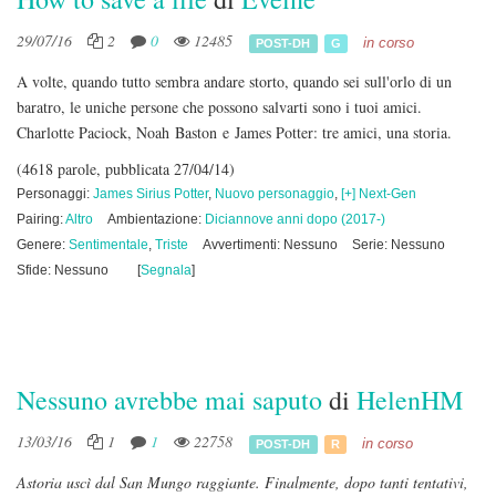
29/07/16
2
0
12485
in corso
POST-DH
G
A volte, quando tutto sembra andare storto, quando sei sull'orlo di un
baratro, le uniche persone che possono salvarti sono i tuoi amici.
Charlotte Paciock, Noah Baston e James Potter: tre amici, una storia.
(4618 parole, pubblicata 27/04/14)
Personaggi:
James Sirius Potter
,
Nuovo personaggio
,
[+] Next-Gen
Pairing:
Altro
Ambientazione:
Diciannove anni dopo (2017-)
Genere:
Sentimentale
,
Triste
Avvertimenti: Nessuno
Serie: Nessuno
Sfide: Nessuno
[
Segnala
]
Nessuno avrebbe mai saputo
di
HelenHM
13/03/16
1
1
22758
in corso
POST-DH
R
Astoria uscì dal San Mungo raggiante. Finalmente, dopo tanti tentativi,