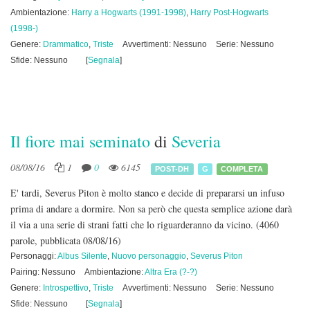
Ambientazione:
Harry a Hogwarts (1991-1998)
,
Harry Post-Hogwarts
(1998-)
Genere:
Drammatico
,
Triste
Avvertimenti: Nessuno
Serie: Nessuno
Sfide: Nessuno
[
Segnala
]
Il fiore mai seminato
di
Severia
08/08/16
1
0
6145
POST-DH
G
COMPLETA
E' tardi, Severus Piton è molto stanco e decide di prepararsi un infuso
prima di andare a dormire. Non sa però che questa semplice azione darà
il via a una serie di strani fatti che lo riguarderanno da vicino.
(4060
parole, pubblicata 08/08/16)
Personaggi:
Albus Silente
,
Nuovo personaggio
,
Severus Piton
Pairing: Nessuno
Ambientazione:
Altra Era (?-?)
Genere:
Introspettivo
,
Triste
Avvertimenti: Nessuno
Serie: Nessuno
Sfide: Nessuno
[
Segnala
]