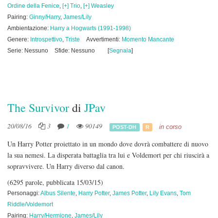
Ordine della Fenice
,
[+] Trio
,
[+] Weasley
Pairing:
Ginny/Harry
,
James/Lily
Ambientazione:
Harry a Hogwarts (1991-1998)
Genere:
Introspettivo
,
Triste
Avvertimenti:
Momento Mancante
Serie: Nessuno
Sfide: Nessuno
[
Segnala
]
The Survivor
di
JPav
20/08/16
3
1
90149
in corso
POST-DH
R
Un Harry Potter proiettato in un mondo dove dovrà combattere di nuovo
la sua nemesi. La disperata battaglia tra lui e Voldemort per chi riuscirà a
sopravvivere. Un Harry diverso dal canon.
(6295 parole, pubblicata 15/03/15)
Personaggi:
Albus Silente
,
Harry Potter
,
James Potter
,
Lily Evans
,
Tom
Riddle/Voldemort
Pairing:
Harry/Hermione
,
James/Lily