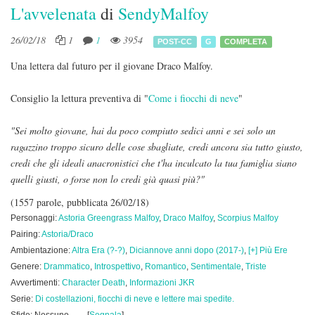
L'avvelenata
di
SendyMalfoy
26/02/18
1
1
3954
POST-CC
G
COMPLETA
Una lettera dal futuro per il giovane Draco Malfoy.
Consiglio la lettura preventiva di "
Come i fiocchi di neve
"
"Sei molto giovane, hai da poco compiuto sedici anni e sei solo un
ragazzino troppo sicuro delle cose sbagliate, credi ancora sia tutto giusto,
credi che gli ideali anacronistici che t'ha inculcato la tua famiglia siano
quelli giusti, o forse non lo credi già quasi più?"
(1557 parole, pubblicata 26/02/18)
Personaggi:
Astoria Greengrass Malfoy
,
Draco Malfoy
,
Scorpius Malfoy
Pairing:
Astoria/Draco
Ambientazione:
Altra Era (?-?)
,
Diciannove anni dopo (2017-)
,
[+] Più Ere
Genere:
Drammatico
,
Introspettivo
,
Romantico
,
Sentimentale
,
Triste
Avvertimenti:
Character Death
,
Informazioni JKR
Serie:
Di costellazioni, fiocchi di neve e lettere mai spedite.