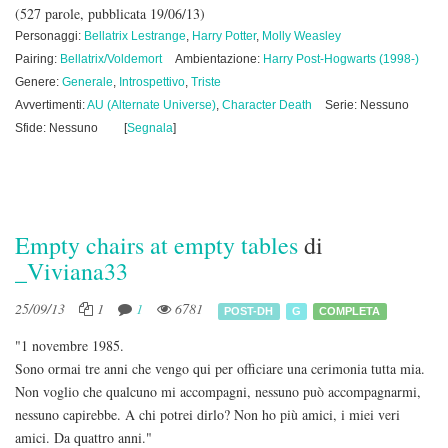
(527 parole, pubblicata 19/06/13)
Personaggi:
Bellatrix Lestrange
,
Harry Potter
,
Molly Weasley
Pairing:
Bellatrix/Voldemort
Ambientazione:
Harry Post-Hogwarts (1998-)
Genere:
Generale
,
Introspettivo
,
Triste
Avvertimenti:
AU (Alternate Universe)
,
Character Death
Serie: Nessuno
Sfide: Nessuno
[
Segnala
]
Empty chairs at empty tables
di
_Viviana33
25/09/13
1
1
6781
POST-DH
G
COMPLETA
"1 novembre 1985.
Sono ormai tre anni che vengo qui per officiare una cerimonia tutta mia.
Non voglio che qualcuno mi accompagni, nessuno può accompagnarmi,
nessuno capirebbe. A chi potrei dirlo? Non ho più amici, i miei veri
amici. Da quattro anni."