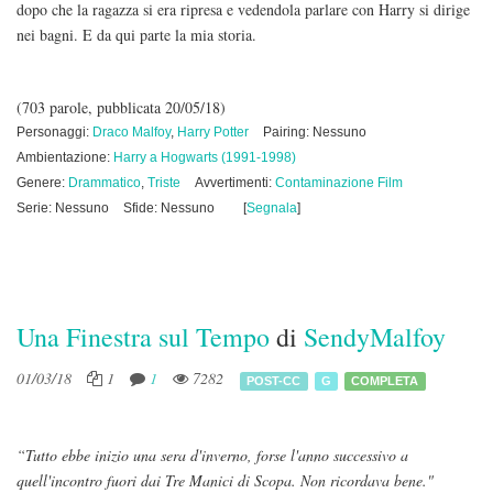
dopo che la ragazza si era ripresa e vedendola parlare con Harry si dirige
nei bagni. E da qui parte la mia storia.
(703 parole, pubblicata 20/05/18)
Personaggi:
Draco Malfoy
,
Harry Potter
Pairing: Nessuno
Ambientazione:
Harry a Hogwarts (1991-1998)
Genere:
Drammatico
,
Triste
Avvertimenti:
Contaminazione Film
Serie: Nessuno
Sfide: Nessuno
[
Segnala
]
Una Finestra sul Tempo
di
SendyMalfoy
01/03/18
1
1
7282
POST-CC
G
COMPLETA
“Tutto ebbe inizio una sera d'inverno, forse l'anno successivo a
quell'incontro fuori dai Tre Manici di Scopa. Non ricordava bene."