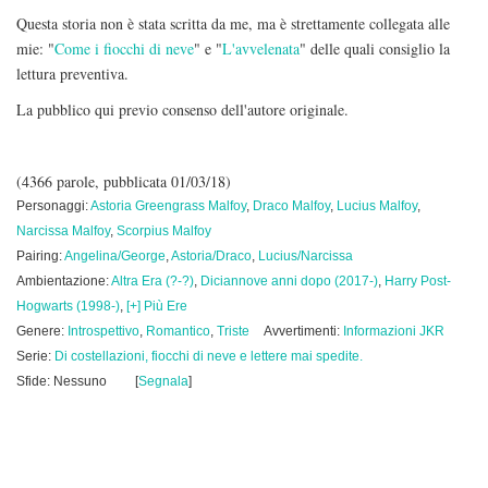
Questa storia non è stata scritta da me, ma è strettamente collegata alle
mie: "
Come i fiocchi di neve
" e "
L'avvelenata
" delle quali consiglio la
lettura preventiva.
La pubblico qui previo consenso dell'autore originale.
(4366 parole, pubblicata 01/03/18)
Personaggi:
Astoria Greengrass Malfoy
,
Draco Malfoy
,
Lucius Malfoy
,
Narcissa Malfoy
,
Scorpius Malfoy
Pairing:
Angelina/George
,
Astoria/Draco
,
Lucius/Narcissa
Ambientazione:
Altra Era (?-?)
,
Diciannove anni dopo (2017-)
,
Harry Post-
Hogwarts (1998-)
,
[+] Più Ere
Genere:
Introspettivo
,
Romantico
,
Triste
Avvertimenti:
Informazioni JKR
Serie:
Di costellazioni, fiocchi di neve e lettere mai spedite.
Sfide: Nessuno
[
Segnala
]