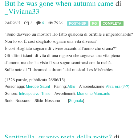
But he was gone when autumn came
di
_Viviana33
24/09/13
1
0
7926
POST-HBP
PG
COMPLETA
"Sono davvero un mostro? Ho fatto qualcosa di orribile e imperdonabile?
Non lo so. È così sbagliato sognare una vita diversa?
È così sbagliato sognare di vivere accanto all'uomo che si ama?"
Gli ultimi istanti di vita di una ragazza che sognava una vita piena
d'amore, ma che ha visto il suo sogno scontrarsi con la realtà.
Sulle note di "I dreamed a dream" dal musical Les Misérables.
(1326 parole, pubblicata 26/06/13)
Personaggi:
Merope Gaunt
Pairing:
Altro
Ambientazione:
Altra Era (?-?)
Genere:
Introspettivo
,
Triste
Avvertimenti:
Momento Mancante
Serie: Nessuno
Sfide: Nessuno
[
Segnala
]
Sentinella, quanto resta della notte?
di