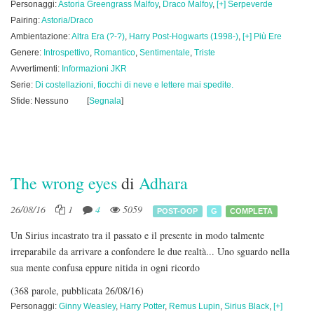
Personaggi:
Astoria Greengrass Malfoy
,
Draco Malfoy
,
[+] Serpeverde
Pairing:
Astoria/Draco
Ambientazione:
Altra Era (?-?)
,
Harry Post-Hogwarts (1998-)
,
[+] Più Ere
Genere:
Introspettivo
,
Romantico
,
Sentimentale
,
Triste
Avvertimenti:
Informazioni JKR
Serie:
Di costellazioni, fiocchi di neve e lettere mai spedite.
Sfide: Nessuno
[
Segnala
]
The wrong eyes
di
Adhara
26/08/16
1
4
5059
POST-OOP
G
COMPLETA
Un Sirius incastrato tra il passato e il presente in modo talmente
irreparabile da arrivare a confondere le due realtà... Uno sguardo nella
sua mente confusa eppure nitida in ogni ricordo
(368 parole, pubblicata 26/08/16)
Personaggi:
Ginny Weasley
,
Harry Potter
,
Remus Lupin
,
Sirius Black
,
[+]