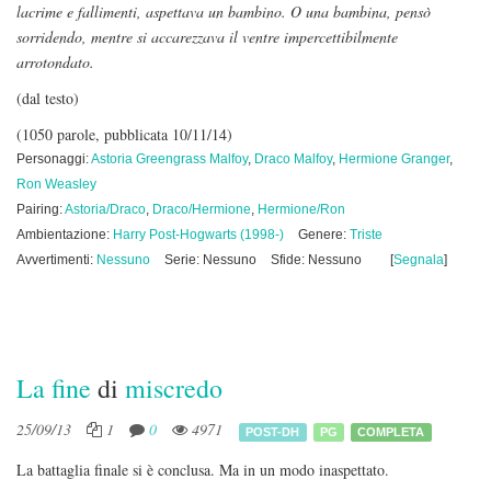
lacrime e fallimenti, aspettava un bambino. O una bambina, pensò
sorridendo, mentre si accarezzava il ventre impercettibilmente
arrotondato.
(dal testo)
(1050 parole, pubblicata 10/11/14)
Personaggi:
Astoria Greengrass Malfoy
,
Draco Malfoy
,
Hermione Granger
,
Ron Weasley
Pairing:
Astoria/Draco
,
Draco/Hermione
,
Hermione/Ron
Ambientazione:
Harry Post-Hogwarts (1998-)
Genere:
Triste
Avvertimenti:
Nessuno
Serie: Nessuno
Sfide: Nessuno
[
Segnala
]
La fine
di
miscredo
25/09/13
1
0
4971
POST-DH
PG
COMPLETA
La battaglia finale si è conclusa. Ma in un modo inaspettato.