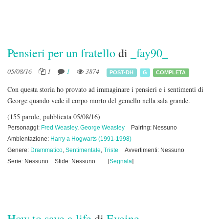
Pensieri per un fratello
di
_fay90_
05/08/16
1
1
3874
POST-DH
G
COMPLETA
Con questa storia ho provato ad immaginare i pensieri e i sentimenti di
George quando vede il corpo morto del gemello nella sala grande.
(155 parole, pubblicata 05/08/16)
Personaggi:
Fred Weasley
,
George Weasley
Pairing: Nessuno
Ambientazione:
Harry a Hogwarts (1991-1998)
Genere:
Drammatico
,
Sentimentale
,
Triste
Avvertimenti: Nessuno
Serie: Nessuno
Sfide: Nessuno
[
Segnala
]
How to save a life
di
Eveine