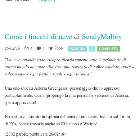
Sfide: Nessuno
[
Segnala
]
Come i fiocchi di neve
di
SendyMalfoy
26/02/18
1
1
7669
POST-DH
G
COMPLETA
"La neve, quando cade, ricopre silenziosamente tutte le nefandezze di
questo mondo donando alla vista una parvenza di soffice candore, quasi a
voler risanare ogni ferita e ripulire ogni lordura."
Una one-shot su Astoria Greengrass, personaggio che io apprezzo
particolarmente. Qui vi propongo la mia personale versione di Astoria,
spero apprezziate!
Ho scritto questa storia ispirata dal tema di un contest indetto sul forum
di Efp, potete trovarla anche su Efp stesso e Wattpad.
(2802 parole, pubblicata 26/02/18)