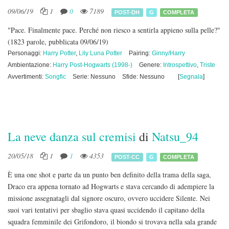
09/06/19
1
0
7189
POST-DH
G
COMPLETA
"Pace. Finalmente pace. Perché non riesco a sentirla appieno sulla pelle?"
(1823 parole, pubblicata 09/06/19)
Personaggi:
Harry Potter
,
Lily Luna Potter
Pairing:
Ginny/Harry
Ambientazione:
Harry Post-Hogwarts (1998-)
Genere:
Introspettivo
,
Triste
Avvertimenti:
Songfic
Serie: Nessuno
Sfide: Nessuno
[
Segnala
]
La neve danza sul cremisi
di
Natsu_94
20/05/18
1
1
4353
POST-CC
G
COMPLETA
È una one shot e parte da un punto ben definito della trama della saga,
Draco era appena tornato ad Hogwarts e stava cercando di adempiere la
missione assegnatagli dal signore oscuro, ovvero uccidere Silente. Nei
suoi vari tentativi per sbaglio stava quasi uccidendo il capitano della
squadra femminile dei Grifondoro, il biondo si trovava nella sala grande