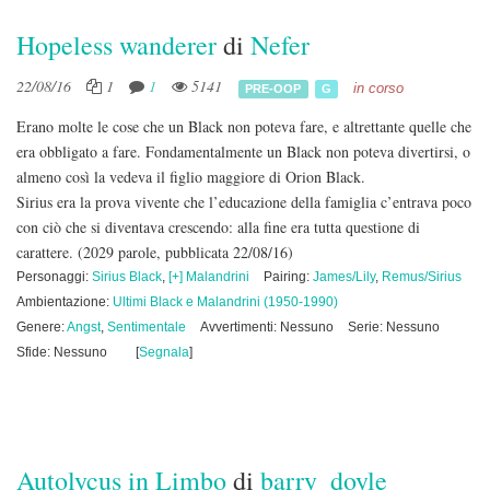
Hopeless wanderer
di
Nefer
22/08/16
1
1
5141
in corso
PRE-OOP
G
Erano molte le cose che un Black non poteva fare, e altrettante quelle che
era obbligato a fare. Fondamentalmente un Black non poteva divertirsi, o
almeno così la vedeva il figlio maggiore di Orion Black.
Sirius era la prova vivente che l’educazione della famiglia c’entrava poco
con ciò che si diventava crescendo: alla fine era tutta questione di
carattere.
(2029 parole, pubblicata 22/08/16)
Personaggi:
Sirius Black
,
[+] Malandrini
Pairing:
James/Lily
,
Remus/Sirius
Ambientazione:
Ultimi Black e Malandrini (1950-1990)
Genere:
Angst
,
Sentimentale
Avvertimenti: Nessuno
Serie: Nessuno
Sfide: Nessuno
[
Segnala
]
Autolycus in Limbo
di
barry_doyle