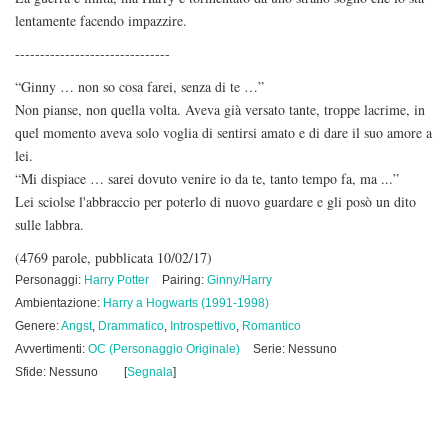
lentamente facendo impazzire.
-------------------------------
“Ginny … non so cosa farei, senza di te …”
Non pianse, non quella volta. Aveva già versato tante, troppe lacrime, in
quel momento aveva solo voglia di sentirsi amato e di dare il suo amore a
lei.
“Mi dispiace … sarei dovuto venire io da te, tanto tempo fa, ma ...”
Lei sciolse l'abbraccio per poterlo di nuovo guardare e gli posò un dito
sulle labbra.
(4769 parole, pubblicata 10/02/17)
Personaggi:
Harry Potter
Pairing:
Ginny/Harry
Ambientazione:
Harry a Hogwarts (1991-1998)
Genere:
Angst
,
Drammatico
,
Introspettivo
,
Romantico
Avvertimenti:
OC (Personaggio Originale)
Serie: Nessuno
Sfide: Nessuno
[
Segnala
]