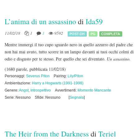
L’anima di un assassino
di
Ida59
11/02/18
1
1
9592
POST-DH
PG
COMPLETA
Mentre immergi il tuo cupo sguardo nero in quello azzurro del padre che
non hai mai avuto, tutto scorre in un lampo davanti ai tuoi occhi colmi di
odio e disgusto per te stesso. Per quello che sei diventato.
Un assassino.
(1680 parole, pubblicata 11/02/18)
Personaggi:
Severus Piton
Pairing:
Lily/Piton
Ambientazione:
Harry a Hogwarts (1991-1998)
Genere:
Angst
,
Introspettivo
Avvertimenti:
Momento Mancante
Serie: Nessuno
Sfide: Nessuno
[
Segnala
]
The Heir from the Darkness
di
Teriel