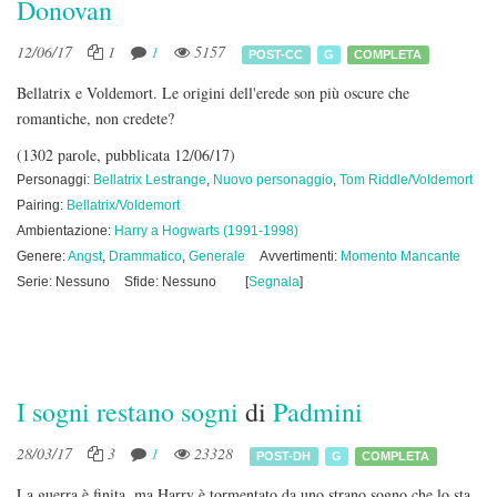
Donovan
12/06/17
1
1
5157
POST-CC
G
COMPLETA
Bellatrix e Voldemort. Le origini dell'erede son più oscure che
romantiche, non credete?
(1302 parole, pubblicata 12/06/17)
Personaggi:
Bellatrix Lestrange
,
Nuovo personaggio
,
Tom Riddle/Voldemort
Pairing:
Bellatrix/Voldemort
Ambientazione:
Harry a Hogwarts (1991-1998)
Genere:
Angst
,
Drammatico
,
Generale
Avvertimenti:
Momento Mancante
Serie: Nessuno
Sfide: Nessuno
[
Segnala
]
I sogni restano sogni
di
Padmini
28/03/17
3
1
23328
POST-DH
G
COMPLETA
La guerra è finita, ma Harry è tormentato da uno strano sogno che lo sta