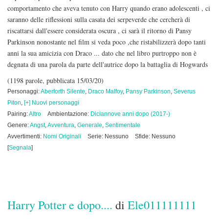
comportamento che aveva tenuto con Harry quando erano adolescenti , ci
saranno delle riflessioni sulla casata dei serpeverde che cercherà di
riscattarsi dall'essere considerata oscura , ci sarà il ritorno di Pansy
Parkinson nonostante nel film si veda poco ,che ristabilizzerà dopo tanti
anni la sua amicizia con Draco ... dato che nel libro purtroppo non è
degnata di una parola da parte dell'autrice dopo la battaglia di Hogwards
(1198 parole, pubblicata 15/03/20)
Personaggi:
Aberforth Silente
,
Draco Malfoy
,
Pansy Parkinson
,
Severus
Piton
,
[+] Nuovi personaggi
Pairing:
Altro
Ambientazione:
Diciannove anni dopo (2017-)
Genere:
Angst
,
Avventura
,
Generale
,
Sentimentale
Avvertimenti:
Nomi Originali
Serie: Nessuno
Sfide: Nessuno
[
Segnala
]
Harry Potter e dopo....
di
Ele011111111