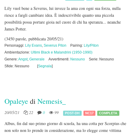
Lily vuol bene a Severus, lui invece la ama con ogni sua forza, nulla
riesce a fargli cambiare idea. È indescrivibile quanto una piccola
possibilità possa portare gioia nel cuore di chi ha speranza... neanche
James Potter.
(3450 parole, pubblicata 20/05/21)
Personaggi:
Lily Evans
,
Severus Piton
Pairing:
Lily/Piton
Ambientazione:
Ultimi Black e Malandrini (1950-1990)
Genere:
Angst
,
Generale
Avvertimenti:
Nessuno
Serie: Nessuno
Sfide: Nessuno
[
Segnala
]
Opaleye
di
Nemesis_
20/05/21
22
0
99
POST-DH
NC17
COMPLETA
Albus, fin dal suo primo giorno di scuola, ha una cotta per Scorpius che
non solo non lo prende in considerazione, ma lo elegge come vittima