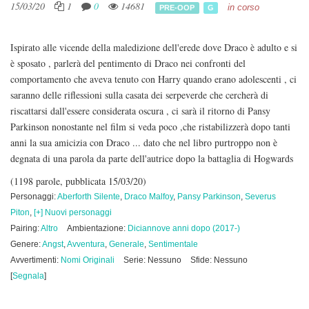
15/03/20
1
0
14681
in corso
PRE-OOP
G
Ispirato alle vicende della maledizione dell'erede dove Draco è adulto e si
è sposato , parlerà del pentimento di Draco nei confronti del
comportamento che aveva tenuto con Harry quando erano adolescenti , ci
saranno delle riflessioni sulla casata dei serpeverde che cercherà di
riscattarsi dall'essere considerata oscura , ci sarà il ritorno di Pansy
Parkinson nonostante nel film si veda poco ,che ristabilizzerà dopo tanti
anni la sua amicizia con Draco ... dato che nel libro purtroppo non è
degnata di una parola da parte dell'autrice dopo la battaglia di Hogwards
(1198 parole, pubblicata 15/03/20)
Personaggi:
Aberforth Silente
,
Draco Malfoy
,
Pansy Parkinson
,
Severus
Piton
,
[+] Nuovi personaggi
Pairing:
Altro
Ambientazione:
Diciannove anni dopo (2017-)
Genere:
Angst
,
Avventura
,
Generale
,
Sentimentale
Avvertimenti:
Nomi Originali
Serie: Nessuno
Sfide: Nessuno
[
Segnala
]