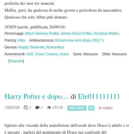
preferita dei suoi tiri mancini.
Malfoy, però, ha qualcosa di molto grosso e pericoloso da nascondere.
Qualcosa che solo Albus può domare.
(83859 parole, pubblicata 26/09/18)
Personaggi:
Albus Severus Potter
,
James Sirius Potter
,
Scorpius Malfoy
Pairing:
Altro
Ambientazione:
Diciannove anni dopo (2017-)
Genere:
Angst
,
Generale
,
Romantico
Avvertimenti:
OOC (Fuori Canon)
,
Slash
Serie: Nessuno
Sfide: Nessuno
[
Segnala
]
Harry Potter e dopo....
di
Ele011111111
15/03/20
1
0
15130
in corso
PRE-OOP
G
Ispirato alle vicende della maledizione dell'erede dove Draco è adulto e si
è sposato , parlerà del pentimento di Draco nei confronti del