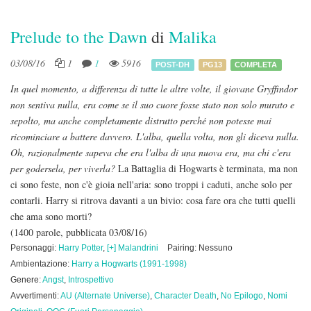
Prelude to the Dawn
di
Malika
03/08/16
1
1
5916
POST-DH
PG13
COMPLETA
In quel momento, a differenza di tutte le altre volte, il giovane Gryffindor
non sentiva nulla, era come se il suo cuore fosse stato non solo murato e
sepolto, ma anche completamente distrutto perché non potesse mai
ricominciare a battere davvero. L'alba, quella volta, non gli diceva nulla.
Oh, razionalmente sapeva che era l'alba di una nuova era, ma chi c'era
per godersela, per viverla?
La Battaglia di Hogwarts è terminata, ma non
ci sono feste, non c'è gioia nell'aria: sono troppi i caduti, anche solo per
contarli. Harry si ritrova davanti a un bivio: cosa fare ora che tutti quelli
che ama sono morti?
(1400 parole, pubblicata 03/08/16)
Personaggi:
Harry Potter
,
[+] Malandrini
Pairing: Nessuno
Ambientazione:
Harry a Hogwarts (1991-1998)
Genere:
Angst
,
Introspettivo
Avvertimenti:
AU (Alternate Universe)
,
Character Death
,
No Epilogo
,
Nomi