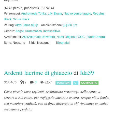
(6248 parole, pubblicata 13/09/14)
Personaggi:
Andromeda Tonks
,
Lily Evans
,
Nuovo personaggio
,
Regulus
Black
,
Sirius Black
Pairing:
Altro
,
James/Lily
Ambientazione:
[+] Più Ere
Genere:
Angst
,
Drammatico
,
Introspettivo
Avvertimenti:
AU (Alternate Universe)
,
Nomi Originali
,
OOC (Fuori Canon)
Serie: Nessuno
Sfide: Nessuno
[
Segnala
]
Ardenti lacrime di ghiaccio
di
Ida59
06/04/16
1
0
4257
POST-DH
G
COMPLETA
Come piccole lame taglienti, sembravano penetrargli nella carne, a
cercare il suo cuore, per trafiggerlo ancora e ancora, sempre più a fondo,
con maggiore crudeltà, con la forza disperata di chi rimpiange un amico
per sempre perduto.