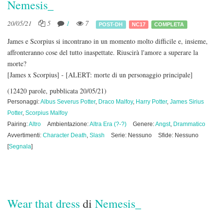
Nemesis_
20/05/21
5
1
7
POST-DH
NC17
COMPLETA
James e Scorpius si incontrano in un momento molto difficile e, insieme,
affronteranno cose del tutto inaspettate. Riuscirà l'amore a superare la
morte?
[James x Scorpius] - [ALERT: morte di un personaggio principale]
(12420 parole, pubblicata 20/05/21)
Personaggi:
Albus Severus Potter
,
Draco Malfoy
,
Harry Potter
,
James Sirius
Potter
,
Scorpius Malfoy
Pairing:
Altro
Ambientazione:
Altra Era (?-?)
Genere:
Angst
,
Drammatico
Avvertimenti:
Character Death
,
Slash
Serie: Nessuno
Sfide: Nessuno
[
Segnala
]
Wear that dress
di
Nemesis_