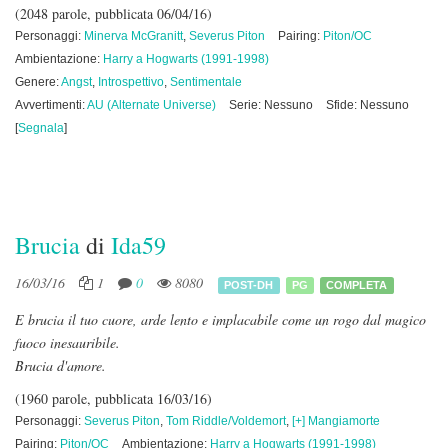
(2048 parole, pubblicata 06/04/16)
Personaggi:
Minerva McGranitt
,
Severus Piton
Pairing:
Piton/OC
Ambientazione:
Harry a Hogwarts (1991-1998)
Genere:
Angst
,
Introspettivo
,
Sentimentale
Avvertimenti:
AU (Alternate Universe)
Serie: Nessuno
Sfide: Nessuno
[
Segnala
]
Brucia
di
Ida59
16/03/16
1
0
8080
POST-DH
PG
COMPLETA
E brucia il tuo cuore, arde lento e implacabile come un rogo dal magico
fuoco inesauribile.
Brucia d'amore.
(1960 parole, pubblicata 16/03/16)
Personaggi:
Severus Piton
,
Tom Riddle/Voldemort
,
[+] Mangiamorte
Pairing:
Piton/OC
Ambientazione:
Harry a Hogwarts (1991-1998)