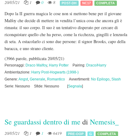
20/05/21
1
0
8
POST-DH
NC17
COMPLETA
Dopo la II guerra magica le cose non si mettono bene per il giovane
Malfoy che decide di mettere in vendita l’unica cosa che ancora gli è
rimasta: il suo corpo. Il suo è un tentativo disperato per cercare di
riconquistare quello che ha perso, come la ricchezza, gingilli e lenzuola
di seta. A ostacolarlo ci sono due persone: il signor Brooks, capo della
baracca, e uno strano cliente.
(3966 parole, pubblicata 20/05/21)
Personaggi:
Draco Malfoy
,
Harry Potter
Pairing:
Draco/Harry
Ambientazione:
Harry Post-Hogwarts (1998-)
Genere:
Angst
,
Generale
,
Romantico
Avvertimenti:
No Epilogo
,
Slash
Serie: Nessuno
Sfide: Nessuno
[
Segnala
]
Se guardassi dentro di me
di
Nemesis_
20/05/21
1
1
6419
PRE-OOP
G
COMPLETA