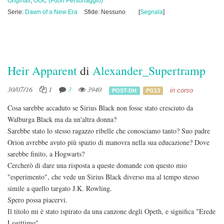
Originali
,
OOC (Fuori Personaggio)
Serie:
Dawn of a New Era
Sfide: Nessuno
[
Segnala
]
Heir Apparent
di
Alexander_Supertramp
30/07/16
1
3
3940
in corso
POST-DH
PG13
Cosa sarebbe accaduto se Sirius Black non fosse stato cresciuto da
Walburga Black ma da un'altra donna?
Sarebbe stato lo stesso ragazzo ribelle che conosciamo tanto? Suo padre
Orion avrebbe avuto più spazio di manovra nella sua educazione? Dove
sarebbe finito, a Hogwarts?
Cercherò di dare una risposta a queste domande con questo mio
"esperimento", che vede un Sirius Black diverso ma al tempo stesso
simile a quello targato J.K. Rowling.
Spero possa piacervi.
Il titolo mi è stato ispirato da una canzone degli Opeth, e significa "Erede
Legittimo".