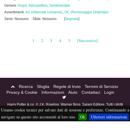
Genere:
Angst
,
Introspettivo
,
Sentimentale
Avvertimenti:
AU (Alternate Universe)
,
OC (Personaggio Originale)
Serie: Nessuno
Sfide: Nessuno
[
Segnala
]
1
2
3
4
5
[Successivo]
Ricerca
Sfoglia
Regole di Invio
Termini di Servizio
Privacy & Cookie
Informazioni
Aiuto
Contattaci
Login
Harry Potter & co. © J.K. Rowling, Warner Bros, Salani Editore. Tutti i diritti
Usiamo cookie tecnici per salvare dati di sessione e preferenze. Continuando a
riservati. Acciofanfiction © 2004-2016. Questo sito non è a scopo di lucro,
tutti i materiali in esso contenuti sono stati creati per puro divertimento, e
navigare su questo sito acconsenti al loro uso.
Ok
Ulteriori informazioni
sono proprietà dei rispettivi autori, non pubblicabili altrove senza esplicito
permesso da parte degli stessi.