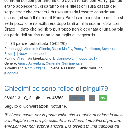
confronti del comportamento che aveva tenuto con Harry quando
erano adolescenti , ci saranno delle riflessioni sulla casata dei
serpeverde che cercherà di riscattarsi dall'essere considerata
oscura , ci sarà il ritorno di Pansy Parkinson nonostante nel film si
veda poco ,che ristabilizzerà dopo tanti anni la sua amicizia con
Draco ... dato che nel libro purtroppo non è degnata di una parola
da parte dell'autrice dopo la battaglia di Hogwards
(1198 parole, pubblicata 15/03/20)
Personaggi:
Aberforth Silente
,
Draco Malfoy
,
Pansy Parkinson
,
Severus
Piton
,
[+] Nuovi personaggi
Pairing:
Altro
Ambientazione:
Diciannove anni dopo (2017-)
Genere:
Angst
,
Avventura
,
Generale
,
Sentimentale
Avvertimenti:
Nomi Originali
Serie: Nessuno
Sfide: Nessuno
[
Segnala
]
Chiedimi se sono felice
di
pingui79
08/05/13
5
1
48565
Post-DH
G
No
Seguito di Conversazioni Notturne.
"E si rese conto, per la prima volta, che il mondo di dolore in cui si
era rifugiato non era più soltanto una difesa. Impedirsi di provare
emozioni per non soffrire ancora. Era diventato una trappola da