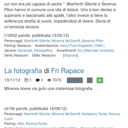
cui non era più capace di uscire."
Aberforth Silente e Severus
Piton hanno in comune una vita di dolore. Uno è ben deciso a
superarlo e lasciarselo alle spalle, l'altro invece si tiene la
sofferenza stretta al cuore, impedendosi di vivere. Storia di
un'amicizia sincera.
(10932 parole, pubblicata 13/05/12)
Personaggi:
Aberforth Silente
,
Minerva McGranitt
,
Severus Piton
Pairing: Nessuno
Ambientazione:
Harry Post-Hogwarts (1998-)
Genere:
Generale
,
Introspettivo
Avvertimenti:
AU (Alternate Universe)
Serie: Nessuno
Sfide: Nessuno
[
Segnala
]
La fotografia
di
Fri Rapace
13/11/12
1
0
7070
Post-DH
G
Sì
Minerva riceve via gufo una misteriosa fotografia.
(4156 parole, pubblicata 16/08/12)
Personaggi:
Aberforth Silente
,
Minerva McGranitt
,
Ninfadora Tonks
,
Remus
Lupin
Pairing:
Altro
,
Remus/Tonks