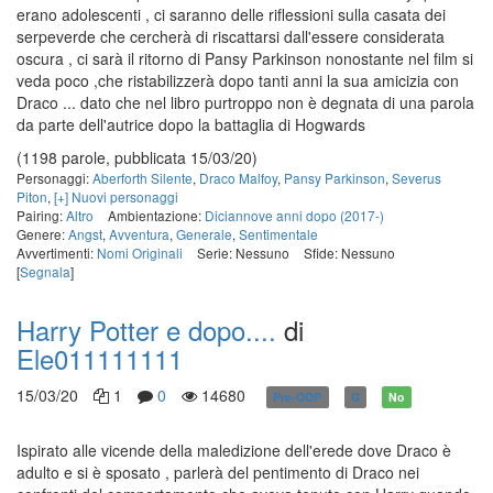
erano adolescenti , ci saranno delle riflessioni sulla casata dei
serpeverde che cercherà di riscattarsi dall'essere considerata
oscura , ci sarà il ritorno di Pansy Parkinson nonostante nel film si
veda poco ,che ristabilizzerà dopo tanti anni la sua amicizia con
Draco ... dato che nel libro purtroppo non è degnata di una parola
da parte dell'autrice dopo la battaglia di Hogwards
(1198 parole, pubblicata 15/03/20)
Personaggi:
Aberforth Silente
,
Draco Malfoy
,
Pansy Parkinson
,
Severus
Piton
,
[+] Nuovi personaggi
Pairing:
Altro
Ambientazione:
Diciannove anni dopo (2017-)
Genere:
Angst
,
Avventura
,
Generale
,
Sentimentale
Avvertimenti:
Nomi Originali
Serie: Nessuno
Sfide: Nessuno
[
Segnala
]
Harry Potter e dopo....
di
Ele011111111
15/03/20
1
0
14680
Pre-OOP
G
No
Ispirato alle vicende della maledizione dell'erede dove Draco è
adulto e si è sposato , parlerà del pentimento di Draco nei