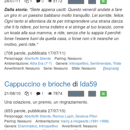
24/07/11
1
0
5172
Post-DH
PG
Sì
Dalla storia:
"Siete appena usciti. Questo venerdì andate a fare
un giro in un paesino babbano molto tranquillo. Lei sorride, felice.
Ogni tanto si allontana da te per intraprendere una strana danza
che ti fa ridere, poi torna indietro e si stringe al tuo braccio, come
un koala alla sua mamma, e ride, senza che tu sappia il perché:
forse l’essere fuori da quella casa, o forse non c’è neanche un
motivo, però ride."
(708 parole, pubblicata 17/07/11)
Personaggi:
Aberforth Silente
Pairing: Nessuno
Ambientazione:
Altra Era (?-?)
Genere:
Introspettivo
,
Sentimentale
,
Triste
Avvertimenti: Nessuno
Serie: Nessuno
Sfide: Nessuno
[
Segnala
]
Cappuccino e brioche
di
Ida59
21/08/10
1
1
7874
Post-DH
PG
Sì
Una colazione, un premio, un ringraziamento.
(653 parole, pubblicata 27/07/10)
Personaggi:
Aberforth Silente
,
Remus Lupin
,
Severus Piton
Pairing: Nessuno
Ambientazione:
Harry a Hogwarts (1991-1998)
Genere:
Drammatico
,
Introspettivo
Avvertimenti: Nessuno