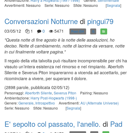
Ambientazione:
Harry a Hogwarts (1991-1998)
Genere:
Sentimentale
Avvertimenti: Nessuno
Serie: Nessuno
Sfide: Nessuno
[
Segnala
]
Conversazioni Notturne
di
pingui79
03/05/12
1
0
5471
Post-DH
G
Sì
"Questa notte di fine agosto è la notte delle assoluzioni, ho
deciso. Notte di cambiamento, notte di lacrime da versare, notte
in cui finalmente voltare pagina."
Il regalo della vita talvolta può risultare incomprensibile per chi ha
vissuto un’intera esistenza nel rimorso e nel rimpianto. Aberfoth
Silente e Severus Piton impareranno a vicenda ad accettarlo, per
ricominciare a vivere, per superare il dolore.
(2898 parole, pubblicata 02/05/12)
Personaggi:
Aberforth Silente
,
Severus Piton
Pairing: Nessuno
Ambientazione:
Harry Post-Hogwarts (1998-)
Genere:
Generale
,
Introspettivo
Avvertimenti:
AU (Alternate Universe)
Serie: Nessuno
Sfide: Nessuno
[
Segnala
]
E' sepolto col passato, l'anello.
di
Pad