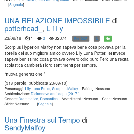
[
Segnala
]
UNA RELAZIONE IMPOSSIBILE
di
potterhead_
,
L i l y
23/09/18
1
0
32374
Pre-OOP
G
No
Scorpius Hyperion Malfoy non sapeva bene cosa provava per la
sorella del suo migliore amico ovvero Lily Luna Potter, lei invece
sapeva benissimo cosa provava ovvero odio puro.Però una recita
scolastica cambierà i loro sentimenti per sempre.
*nuova generazione *
(319 parole, pubblicata 23/09/18)
Personaggi:
Lily Luna Potter
,
Scorpius Malfoy
Pairing: Nessuno
Ambientazione:
Diciannove anni dopo (2017-)
Genere:
Drammatico
,
Romantico
Avvertimenti: Nessuno
Serie: Nessuno
Sfide: Nessuno
[
Segnala
]
Una Finestra sul Tempo
di
SendyMalfoy