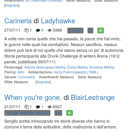
Avvertimenti:
AU (Alternate Universe)
Serie: Nessuno
Sfide: Nessuno
[
Segnala
]
Carineria
di
Ladyhawke
27/07/11
1
9
5988
Post-DH
G
Sì
A volte non conta quello che hai passato, le paure che hai vinto,
le guerre nelle quali hai combattuto. Nessun sacrificio, nessun
dolore può fare di noi quello che siamo senza un po' di autoironia.
Storia partecipante alla Drunk Challenge di writers Arena
(1912
parole, pubblicata 09/07/11)
Personaggi:
Astoria Greengrass Malfoy
,
Draco Malfoy
,
Scorpius Malfoy
Pairing:
Altro
Ambientazione:
Harry Post-Hogwarts (1998-)
Genere:
Commedia
Avvertimenti: Nessuno
Serie: Nessuno
Sfide: Nessuno
[
Segnala
]
When you're gone.
di
BlairLestrange
21/07/11
1
1
6567
Pre-OOP
,
Post-HBP
,
Post-DH
PG
Sì
Songfic scritta intrecciando tre storie diverse che hanno in
comune il tema della solitudine, della malinconia e dell’amore.