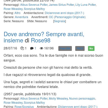
(564 parole, pubblicata 22/03/14)
Personaggi:
Albus Severus Potter
,
James Sirius Potter
,
Lily Luna Potter
,
Rose Weasley
,
Scorpius Malfoy
Pairing:
Altro
Ambientazione:
Diciannove anni dopo (2017-)
Genere:
Avventura
Avvertimenti:
OC (Personaggio Originale)
Serie: Nessuno
Sfide: Nessuno
[
Segnala
]
Dove andremo? Sempre avanti,
insieme
di
Rose98
28/07/16
1
1
16196
Post-DH
PG13
No
Orfani, ecco coa sono. Tra le due famiglie non è mai scorso buon
sangue.
Cresciuti da persone che non gli hanno mai detto la verità.
I due ragazzi si ritroveranno legati da qualcosa di grande.
Una fuga, segreti e i solstizi saranno le chiavi per combattere un
nemico che potrebbe rivelarsi letale.
(2957 parole, pubblicata 19/01/13)
Personaggi:
Albus Severus Potter
,
Molly Weasley
,
Nuovo personaggio
,
Rose Weasley
,
Scorpius Malfoy
Pairing:
Rose/Scorpius
Ambientazione:
Diciannove anni dopo (2017-)