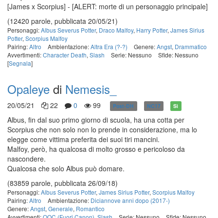
[James x Scorpius] - [ALERT: morte di un personaggio principale]
(12420 parole, pubblicata 20/05/21)
Personaggi:
Albus Severus Potter
,
Draco Malfoy
,
Harry Potter
,
James Sirius
Potter
,
Scorpius Malfoy
Pairing:
Altro
Ambientazione:
Altra Era (?-?)
Genere:
Angst
,
Drammatico
Avvertimenti:
Character Death
,
Slash
Serie: Nessuno
Sfide: Nessuno
[
Segnala
]
Opaleye
di
Nemesis_
20/05/21
22
0
99
Post-DH
NC17
Sì
Albus, fin dal suo primo giorno di scuola, ha una cotta per
Scorpius che non solo non lo prende in considerazione, ma lo
elegge come vittima preferita dei suoi tiri mancini.
Malfoy, però, ha qualcosa di molto grosso e pericoloso da
nascondere.
Qualcosa che solo Albus può domare.
(83859 parole, pubblicata 26/09/18)
Personaggi:
Albus Severus Potter
,
James Sirius Potter
,
Scorpius Malfoy
Pairing:
Altro
Ambientazione:
Diciannove anni dopo (2017-)
Genere:
Angst
,
Generale
,
Romantico
Avvertimenti:
OOC (Fuori Canon)
,
Slash
Serie: Nessuno
Sfide: Nessuno