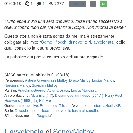
01/03/18
1
1
7277
Post-CC
G
Sì
“Tutto ebbe inizio una sera d'inverno, forse l'anno successivo a
quell'incontro fuori dai Tre Manici di Scopa. Non ricordava bene."
Questa storia non è stata scritta da me, ma è strettamente
collegata alle mie: "
Come i fiocchi di neve
" e "
L'avvelenata
" delle
quali consiglio la lettura preventiva.
La pubblico qui previo consenso dell'autore originale.
(4366 parole, pubblicata 01/03/18)
Personaggi:
Astoria Greengrass Malfoy
,
Draco Malfoy
,
Lucius Malfoy
,
Narcissa Malfoy
,
Scorpius Malfoy
Pairing:
Angelina/George
,
Astoria/Draco
,
Lucius/Narcissa
Ambientazione:
Altra Era (?-?)
,
Diciannove anni dopo (2017-)
,
Harry Post-
Hogwarts (1998-)
,
[+] Più Ere
Genere:
Introspettivo
,
Romantico
,
Triste
Avvertimenti:
Informazioni JKR
Serie:
Di costellazioni, fiocchi di neve e lettere mai spedite.
Sfide: Nessuno
[
Segnala
]
L'avvelenata
di
SendyMalfoy