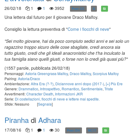
26/02/18
1
1
3952
Post-CC
G
Sì
Una lettera dal futuro per il giovane Draco Malfoy.
Consiglio la lettura preventiva di "
Come i fiocchi di neve
"
"Sei molto giovane, hai da poco compiuto sedici anni e sei solo un
ragazzino troppo sicuro delle cose sbagliate, credi ancora sia
tutto giusto, credi che gli ideali anacronistici che t'ha inculcato la
tua famiglia siano quelli giusti, o forse non lo credi già quasi più?"
(1557 parole, pubblicata 26/02/18)
Personaggi:
Astoria Greengrass Malfoy
,
Draco Malfoy
,
Scorpius Malfoy
Pairing:
Astoria/Draco
Ambientazione:
Altra Era (?-?)
,
Diciannove anni dopo (2017-)
,
[+] Più Ere
Genere:
Drammatico
,
Introspettivo
,
Romantico
,
Sentimentale
,
Triste
Avvertimenti:
Character Death
,
Informazioni JKR
Serie:
Di costellazioni, fiocchi di neve e lettere mai spedite.
Sfide: Nessuno
[
Segnala
]
Piranha
di
Adhara
17/08/16
1
1
30
Post-DH
NC17
Sì