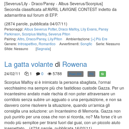
[Severus/Lily - Draco/Pansy - Albus Severus/Scorpius]
Seconda classificata all'AVRIL LAVIGNE CONTEST indetto da
adamantina sul forum di EFP.
(2874 parole, pubblicata 04/07/11)
Personaggi:
Albus Severus Potter
,
Draco Malfoy
,
Lily Evans
,
Pansy
Parkinson
,
Scorpius Malfoy
,
Severus Piton
Pairing:
Altro
,
Draco/Pansy
,
Lily/Piton
Ambientazione:
[+] Più Ere
Genere:
Introspettivo
,
Romantico
Avvertimenti:
Songfic
Serie: Nessuno
Sfide: Nessuno
[
Segnala
]
La gatta volante
di
Rowena
24/02/11
1
0
5788
Post-DH
PG
Sì
Scorpius Malfoy si è inimicato la persona sbagliata, l'ormai
vecchissimo ma sempre più che fastidioso custode Gazza. Per un
incantesimo andato male rischia di non poter attraversare un
corridoio senza subire un agguato o una perquisizione, e non sa
davvero come risolvere la situazione, quando un'amica gli
consiglia una soluzione: un Incantesimo di Memoria. Gazza non
può punirlo per una cosa che non si ricorda, no? Ma forse c'è un
modo più semplice per tirarsi fuori dai guai, con un piccolo aiuto
inaspettato...
(4724 parole, pubblicata 16/02/11)