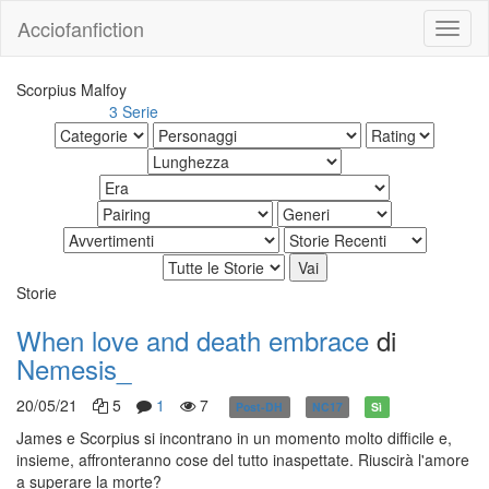
Acciofanfiction
Scorpius Malfoy
3 Serie
Altri risultati:
Storie
When love and death embrace
di
Nemesis_
20/05/21
5
1
7
Post-DH
NC17
Sì
James e Scorpius si incontrano in un momento molto difficile e,
insieme, affronteranno cose del tutto inaspettate. Riuscirà l'amore
a superare la morte?