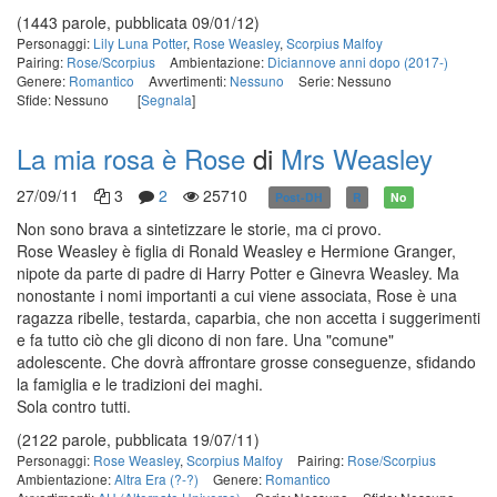
(1443 parole, pubblicata 09/01/12)
Personaggi:
Lily Luna Potter
,
Rose Weasley
,
Scorpius Malfoy
Pairing:
Rose/Scorpius
Ambientazione:
Diciannove anni dopo (2017-)
Genere:
Romantico
Avvertimenti:
Nessuno
Serie: Nessuno
Sfide: Nessuno
[
Segnala
]
La mia rosa è Rose
di
Mrs Weasley
27/09/11
3
2
25710
Post-DH
R
No
Non sono brava a sintetizzare le storie, ma ci provo.
Rose Weasley è figlia di Ronald Weasley e Hermione Granger,
nipote da parte di padre di Harry Potter e Ginevra Weasley. Ma
nonostante i nomi importanti a cui viene associata, Rose è una
ragazza ribelle, testarda, caparbia, che non accetta i suggerimenti
e fa tutto ciò che gli dicono di non fare. Una "comune"
adolescente. Che dovrà affrontare grosse conseguenze, sfidando
la famiglia e le tradizioni dei maghi.
Sola contro tutti.
(2122 parole, pubblicata 19/07/11)
Personaggi:
Rose Weasley
,
Scorpius Malfoy
Pairing:
Rose/Scorpius
Ambientazione:
Altra Era (?-?)
Genere:
Romantico