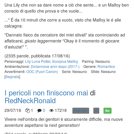
Una Lily che non sa dare nome a ciò che sente... e un Malfoy ben
conscio di quello che prova e che vuole...
..." É da 10 minuti che corre a vuoto, visto che Malfoy le é alle
calcagna:
"Dannato fisico da cercatore dei miei stivali" sta cominciando ad
affaticarsi,
giusto leggermente
"Okay è il momento di giocare
d'astuzia!" ".
(2335 parole, pubblicata 17/08/16)
Personaggi:
Lily Luna Potter
,
Scorpius Malfoy
Pairing: Nessuno
Ambientazione:
Diciannove anni dopo (2017-)
Genere:
Romantico
Avvertimenti:
OOC (Fuori Canon)
Serie: Nessuno
Sfide: Nessuno
[
Segnala
]
I pericoli non finiscono mai
di
RedNeckRonald
29/07/16
1
0
17218
Post-DH
G
No
Vivere nell'ombra dei genitori è sicuramente difficile, ma nuove
avventure aspettano la next generation!