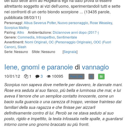
dei suoi sette anni ad Hogwarts egli ha dato prova di essere
altrettanto soggetto ai vizi dell'uomo, sperimentandoli tutti e sette
nei confronti di un certo biondo scorpione ...
(13435 parole,
pubblicata 08/03/11)
Personaggi:
Albus Severus Potter
,
Nuovo personaggio
,
Rose Weasley
,
Scorpius Malfoy
Pairing:
Altro
Ambientazione:
Diciannove anni dopo (2017-)
Genere:
Commedia
,
Introspettivo
,
Sentimentale
Avvertimenti:
Nomi Originali
,
OC (Personaggio Originale)
,
OOC (Fuori
Canon)
,
Slash
Serie: Nessuno
Sfide: Nessuno
[
Segnala
]
Iene, gnomi e paranoie
di
vannagio
10/01/12
1
3
10095
Post-DH
G
Sì
Scorpius non sapeva dove metterle per davvero, le dannate mani.
Rose era seduta al suo fianco, più bella e luminosa che mai, e lui
aveva il terrore che un semplice contatto innocente, come un
bacio sulla guancia o una carezza di troppo, venisse frainteso dai
familiari della sua ragazza e che finisse per aizzarli
definitivamente contro di lui. Perciò se ne stava seduto al suo
posto, rigido e impettito, la testa infossata nelle spalle, a guardarsi
intorno come uno gnomo braccato su più fronti.