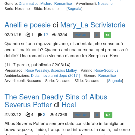
Genere:
Drammatico
,
Mistero
,
Romantico
Avvertimenti:
Nessuno
Serie: Nessuno
Sfide: Nessuno
[
Segnala
]
Anelli e poesie
di
Mary_La Scrivistorie
02/01/15
1
12
5354
Post-DH
G
Sì
Quando sei una ragazza giovane, disorientata, che senso può
avere il matrimonio? Quando ami una persona, ogni promessa è
debito? Una romantica vicenda d'amore tra Scorpius e Rose...
(1117 parole, pubblicata 22/03/14)
Personaggi:
Rose Weasley
,
Scorpius Malfoy
Pairing:
Rose/Scorpius
Ambientazione:
Diciannove anni dopo (2017-)
Genere:
Romantico
Avvertimenti: Nessuno
Serie: Nessuno
Sfide: Nessuno
[
Segnala
]
The Seven Deadly Sins of Albus
Severus Potter
di
Hoel
27/02/12
4
3
47366
Post-DH
R
No
Albus Severus Potter è sempre stato considerato in famiglia un
bravo ragazzo, timido, tranquillo ed introverso. In realtà, nel corso