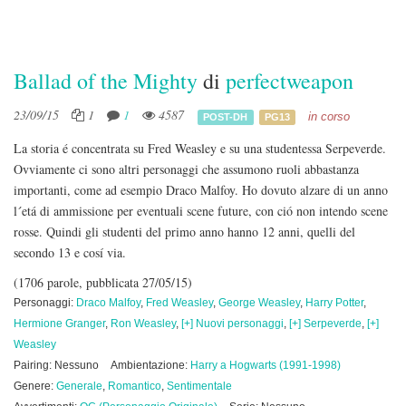
Ballad of the Mighty
di
perfectweapon
23/09/15
1
1
4587
in corso
POST-DH
PG13
La storia é concentrata su Fred Weasley e su una studentessa Serpeverde.
Ovviamente ci sono altri personaggi che assumono ruoli abbastanza
importanti, come ad esempio Draco Malfoy. Ho dovuto alzare di un anno
l´etá di ammissione per eventuali scene future, con ció non intendo scene
rosse. Quindi gli studenti del primo anno hanno 12 anni, quelli del
secondo 13 e cosí via.
(1706 parole, pubblicata 27/05/15)
Personaggi:
Draco Malfoy
,
Fred Weasley
,
George Weasley
,
Harry Potter
,
Hermione Granger
,
Ron Weasley
,
[+] Nuovi personaggi
,
[+] Serpeverde
,
[+]
Weasley
Pairing: Nessuno
Ambientazione:
Harry a Hogwarts (1991-1998)
Genere:
Generale
,
Romantico
,
Sentimentale