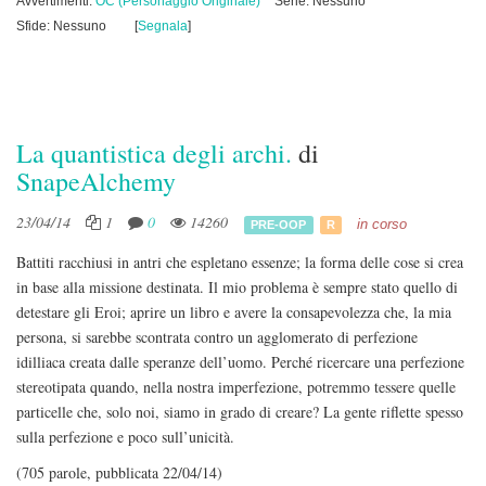
Avvertimenti:
OC (Personaggio Originale)
Serie: Nessuno
Sfide: Nessuno
[
Segnala
]
La quantistica degli archi.
di
SnapeAlchemy
23/04/14
1
0
14260
in corso
PRE-OOP
R
Battiti racchiusi in antri che espletano essenze; la forma delle cose si crea
in base alla missione destinata. Il mio problema è sempre stato quello di
detestare gli Eroi; aprire un libro e avere la consapevolezza che, la mia
persona, si sarebbe scontrata contro un agglomerato di perfezione
idilliaca creata dalle speranze dell’uomo. Perché ricercare una perfezione
stereotipata quando, nella nostra imperfezione, potremmo tessere quelle
particelle che, solo noi, siamo in grado di creare? La gente riflette spesso
sulla perfezione e poco sull’unicità.
(705 parole, pubblicata 22/04/14)