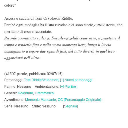
colore"
Ascesa e caduta di Tom Orvoloson Riddle.
Perché ogni medaglia ha il suo risvolto e ci sono storie,
cattive
storie, che
meritano di essere raccontate.
Ricordo soprattutto i silenzi. Dei silenzi gelidi come neve, a penetrare il
tempo e renderlo fitto e nello stesso momento lieve, lungo il laccio
immaginario a legare due sguardi fissi, del tutto diversi, in quel loro
agganciarsi nell’altro.
(41507 parole, pubblicata 02/07/15)
Personaggi:
Tom Riddle/Voldemort
,
[+] Nuovi personaggi
Pairing: Nessuno
Ambientazione:
[+] Più Ere
Genere:
Avventura
,
Drammatico
Avvertimenti:
Momento Mancante
,
OC (Personaggio Originale)
Serie: Nessuno
Sfide: Nessuno
[
Segnala
]