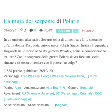
La muta del serpente
di
Polaris
01/05/16
2
0
70588
in corso
POST-DH
G
In un universo alternativo Severus tenta di dimenticare Lily sposando
un'altra donna. Da questa unione nasce Polaris Snape. Inizia a frequentare
Hogwarts nello stesso anno dei gemelli Weasley, come si comporteranno
tra loro? Con lo scoppiare della guerra Polaris dovrà fare una scelta,
rimanere se stessa o lasciare che il potere l'avvolga?
(1888 parole, pubblicata 26/10/15)
Personaggi:
Fred Weasley
,
George Weasley
,
Severus Piton
,
[+] Nuovi
personaggi
Pairing:
Altro
Ambientazione:
Altra Era (?-?)
Genere:
Generale
Avvertimenti:
AU (Alternate Universe)
,
OC (Personaggio Originale)
,
OOC
(Fuori Personaggio)
Serie: Nessuno
Sfide: Nessuno
[
Segnala
]