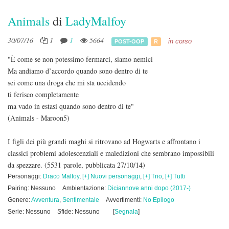
Animals
di
LadyMalfoy
30/07/16
1
1
5664
in corso
POST-OOP
R
"È come se non potessimo fermarci, siamo nemici
Ma andiamo d’accordo quando sono dentro di te
sei come una droga che mi sta uccidendo
ti ferisco completamente
ma vado in estasi quando sono dentro di te"
(Animals - Maroon5)
I figli dei più grandi maghi si ritrovano ad Hogwarts e affrontano i
classici problemi adolescenziali e maledizioni che sembrano impossibili
da spezzare.
(5531 parole, pubblicata 27/10/14)
Personaggi:
Draco Malfoy
,
[+] Nuovi personaggi
,
[+] Trio
,
[+] Tutti
Pairing: Nessuno
Ambientazione:
Diciannove anni dopo (2017-)
Genere:
Avventura
,
Sentimentale
Avvertimenti:
No Epilogo
Serie: Nessuno
Sfide: Nessuno
[
Segnala
]