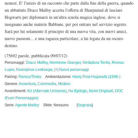
nemesi. E' l'inizio di un racconto che parte dalla fine della guerra, quando
un abbattuto Draco Malfoy accetta l'offerta di Sharpmind di lasciare
Hogwarts per diplomarsi in un'altra scuola magica inglese, dove si
insegnano anche materie Babbane, per poi entrare nel servizio segreto.
Sarà per lui solamente il principio di una nuova vita, con nuovi amici,
nuove passioni... e una ragazza particolare, a lui legata da un oscuro
destino.
(75692 parole, pubblicata 09/07/12)
Personaggi:
Draco Malfoy
,
Hermione Granger
,
Ninfadora Tonks
,
Remus
Lupin
,
Rodolphus Lestrange
,
[+] Nuovi personaggi
Pairing:
Remus/Tonks
Ambientazione:
Harry Post-Hogwarts (1998-)
Genere:
Avventura
,
Commedia
,
Mistero
Avvertimenti:
AU (Alternate Universe)
,
No Epilogo
,
Nomi Originali
,
OOC
(Fuori Personaggio)
Serie:
Agente Malfoy
Sfide: Nessuno
[
Segnala
]