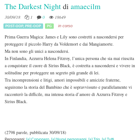
The Darkest Night
di
amaecilm
30/09/18
1
0
18649
in corso
POST-OOP
,
PRE-OOP
PG
Prima Guerra Magica: James e Lily sono costretti a nascondersi per
proteggere il piccolo Harry da Voldemort e dai Mangiamorte.
Ma non sono gli unici a nascondersi.
In Finlandia, Azzurra Helena Fitzroy, l’unica persona che sia mai riuscita
a conquistare il cuore di Sirius Black, è costretta a nascondersi e vivere in
solitudine per proteggere un segreto più grande di lei.
Tra incomprensioni e litigi, amori impossibili e amicizie fraterne,
seguiremo la storia del Bambino che è sopravvissuto e parallelamente vi
racconterò la difficile, ma intensa storia d’amore di Azzurra Fitzroy e
Sirius Black.
(2798 parole, pubblicata 30/09/18)
Personaggi:
[+] Corvonero
,
[+] Nuovi personaggi
,
[+] Trio
,
[+] Tutti