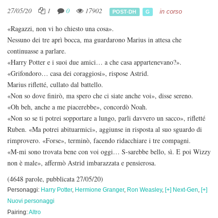
27/05/20
1
0
17902
in corso
POST-DH
G
«Ragazzi, non vi ho chiesto una cosa».
Nessuno dei tre aprì bocca, ma guardarono Marius in attesa che
continuasse a parlare.
«Harry Potter e i suoi due amici… a che casa appartenevano?».
«Grifondoro… casa dei coraggiosi», rispose Astrid.
Marius rifletté, cullato dal battello.
«Non so dove finirò, ma spero che ci siate anche voi», disse sereno.
«Oh beh, anche a me piacerebbe», concordò Noah.
«Non so se ti potrei sopportare a lungo, parli davvero un sacco», rifletté
Ruben. «Ma potrei abituarmici», aggiunse in risposta al suo sguardo di
rimprovero. «Forse», terminò, facendo ridacchiare i tre compagni.
«M-mi sono trovata bene con voi oggi… S-sarebbe bello, sì. E poi Wizzy
non è male», affermò Astrid imbarazzata e pensierosa.
(4648 parole, pubblicata 27/05/20)
Personaggi:
Harry Potter
,
Hermione Granger
,
Ron Weasley
,
[+] Next-Gen
,
[+]
Nuovi personaggi
Pairing:
Altro