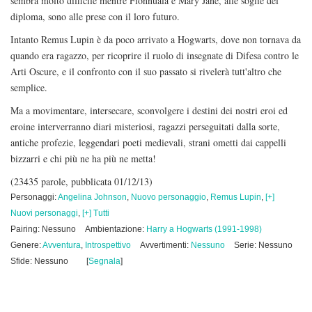
sembra molto difficile mentre Fionnuala e Mary Jane, alle soglie del
diploma, sono alle prese con il loro futuro.
Intanto Remus Lupin è da poco arrivato a Hogwarts, dove non tornava da
quando era ragazzo, per ricoprire il ruolo di insegnate di Difesa contro le
Arti Oscure, e il confronto con il suo passato si rivelerà tutt'altro che
semplice.
Ma a movimentare, intersecare, sconvolgere i destini dei nostri eroi ed
eroine interverranno diari misteriosi, ragazzi perseguitati dalla sorte,
antiche profezie, leggendari poeti medievali, strani ometti dai cappelli
bizzarri e chi più ne ha più ne metta!
(23435 parole, pubblicata 01/12/13)
Personaggi:
Angelina Johnson
,
Nuovo personaggio
,
Remus Lupin
,
[+]
Nuovi personaggi
,
[+] Tutti
Pairing: Nessuno
Ambientazione:
Harry a Hogwarts (1991-1998)
Genere:
Avventura
,
Introspettivo
Avvertimenti:
Nessuno
Serie: Nessuno
Sfide: Nessuno
[
Segnala
]