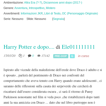
Ambientazione:
Altra Era (?-?)
,
Diciannove anni dopo (2017-)
Genere:
Avventura
,
Introspettivo
,
Mistero
Avvertimenti:
Informazioni JKR
,
Libri di Testo
,
OC (Personaggio Originale)
Serie: Nessuno
Sfide: Nessuno
[
Segnala
]
Harry Potter e dopo....
di
Ele011111111
15/03/20
1
0
15142
in corso
PRE-OOP
G
Ispirato alle vicende della maledizione dell'erede dove Draco è adulto e si
è sposato , parlerà del pentimento di Draco nei confronti del
comportamento che aveva tenuto con Harry quando erano adolescenti , ci
saranno delle riflessioni sulla casata dei serpeverde che cercherà di
riscattarsi dall'essere considerata oscura , ci sarà il ritorno di Pansy
Parkinson nonostante nel film si veda poco ,che ristabilizzerà dopo tanti
anni la sua amicizia con Draco ... dato che nel libro purtroppo non è