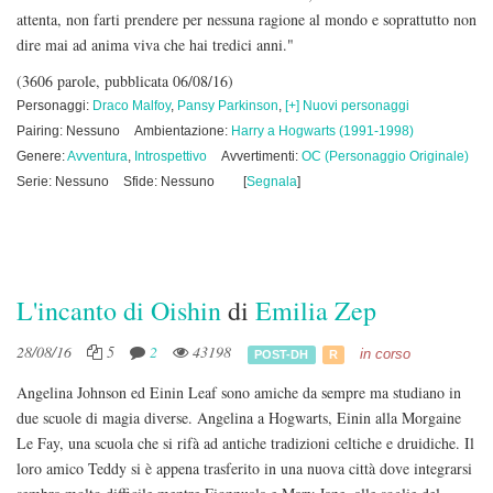
attenta, non farti prendere per nessuna ragione al mondo e soprattutto non
dire mai ad anima viva che hai tredici anni."
(3606 parole, pubblicata 06/08/16)
Personaggi:
Draco Malfoy
,
Pansy Parkinson
,
[+] Nuovi personaggi
Pairing: Nessuno
Ambientazione:
Harry a Hogwarts (1991-1998)
Genere:
Avventura
,
Introspettivo
Avvertimenti:
OC (Personaggio Originale)
Serie: Nessuno
Sfide: Nessuno
[
Segnala
]
L'incanto di Oishin
di
Emilia Zep
28/08/16
5
2
43198
in corso
POST-DH
R
Angelina Johnson ed Einin Leaf sono amiche da sempre ma studiano in
due scuole di magia diverse. Angelina a Hogwarts, Einin alla Morgaine
Le Fay, una scuola che si rifà ad antiche tradizioni celtiche e druidiche. Il
loro amico Teddy si è appena trasferito in una nuova città dove integrarsi