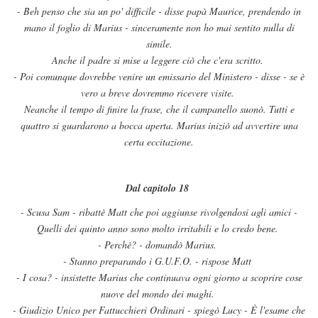
- Beh penso che sia un po' difficile - disse papà Maurice, prendendo in
mano il foglio di Marius - sinceramente non ho mai sentito nulla di
simile.
Anche il padre si mise a leggere ciò che c'era scritto.
- Poi comunque dovrebbe venire un emissario del Ministero - disse - se è
vero a breve dovremmo ricevere visite.
Neanche il tempo di finire la frase, che il campanello suonò. Tutti e
quattro si guardarono a bocca aperta. Marius iniziò ad avvertire una
certa eccitazione.
Dal capitolo 18
- Scusa Sam - ribattè Matt che poi aggiunse rivolgendosi agli amici -
Quelli dei quinto anno sono molto irritabili e lo credo bene.
- Perchè? - domandò Marius.
- Stanno preparando i G.U.F.O. - rispose Matt
- I cosa? - insistette Marius che continuava ogni giorno a scoprire cose
nuove del mondo dei maghi.
- Giudizio Unico per Fattucchieri Ordinari - spiegò Lucy - È l'esame che