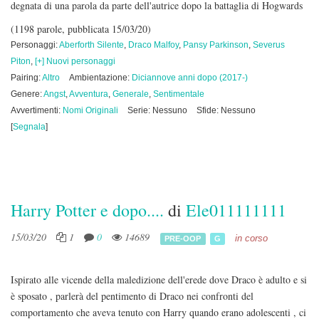
degnata di una parola da parte dell'autrice dopo la battaglia di Hogwards
(1198 parole, pubblicata 15/03/20)
Personaggi:
Aberforth Silente
,
Draco Malfoy
,
Pansy Parkinson
,
Severus
Piton
,
[+] Nuovi personaggi
Pairing:
Altro
Ambientazione:
Diciannove anni dopo (2017-)
Genere:
Angst
,
Avventura
,
Generale
,
Sentimentale
Avvertimenti:
Nomi Originali
Serie: Nessuno
Sfide: Nessuno
[
Segnala
]
Harry Potter e dopo....
di
Ele011111111
15/03/20
1
0
14689
in corso
PRE-OOP
G
Ispirato alle vicende della maledizione dell'erede dove Draco è adulto e si
è sposato , parlerà del pentimento di Draco nei confronti del
comportamento che aveva tenuto con Harry quando erano adolescenti , ci