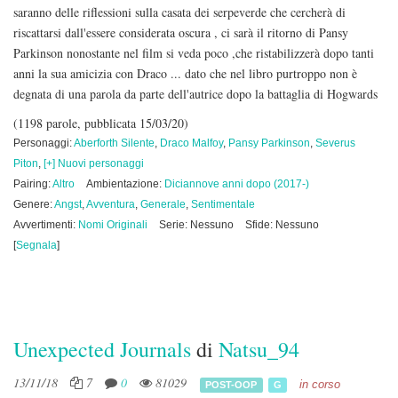
saranno delle riflessioni sulla casata dei serpeverde che cercherà di
riscattarsi dall'essere considerata oscura , ci sarà il ritorno di Pansy
Parkinson nonostante nel film si veda poco ,che ristabilizzerà dopo tanti
anni la sua amicizia con Draco ... dato che nel libro purtroppo non è
degnata di una parola da parte dell'autrice dopo la battaglia di Hogwards
(1198 parole, pubblicata 15/03/20)
Personaggi:
Aberforth Silente
,
Draco Malfoy
,
Pansy Parkinson
,
Severus
Piton
,
[+] Nuovi personaggi
Pairing:
Altro
Ambientazione:
Diciannove anni dopo (2017-)
Genere:
Angst
,
Avventura
,
Generale
,
Sentimentale
Avvertimenti:
Nomi Originali
Serie: Nessuno
Sfide: Nessuno
[
Segnala
]
Unexpected Journals
di
Natsu_94
13/11/18
7
0
81029
in corso
POST-OOP
G