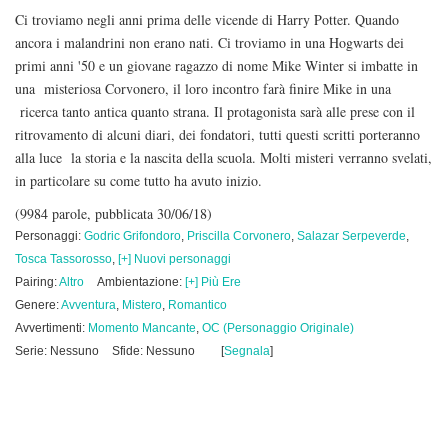
Ci troviamo negli anni prima delle vicende di Harry Potter. Quando
ancora i malandrini non erano nati. Ci troviamo in una Hogwarts dei
primi anni '50 e un giovane ragazzo di nome Mike Winter si imbatte in
una misteriosa Corvonero, il loro incontro farà finire Mike in una
ricerca tanto antica quanto strana. Il protagonista sarà alle prese con il
ritrovamento di alcuni diari, dei fondatori, tutti questi scritti porteranno
alla luce la storia e la nascita della scuola. Molti misteri verranno svelati,
in particolare su come tutto ha avuto inizio.
(9984 parole, pubblicata 30/06/18)
Personaggi:
Godric Grifondoro
,
Priscilla Corvonero
,
Salazar Serpeverde
,
Tosca Tassorosso
,
[+] Nuovi personaggi
Pairing:
Altro
Ambientazione:
[+] Più Ere
Genere:
Avventura
,
Mistero
,
Romantico
Avvertimenti:
Momento Mancante
,
OC (Personaggio Originale)
Serie: Nessuno
Sfide: Nessuno
[
Segnala
]