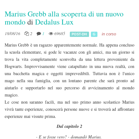
Marius Grebb alla scoperta di un nuovo
mondo
di
Dedalus Lux
18/08/16
2
1
69685
in corso
POST-DH
G
Marius Grebb è un ragazzo apparentemente normale. Ha appena concluso
la scuola elementare, si gode le vacanze con gli amici, ma un giorno si
trova la vita completamente sconvolta da una lettera proveniente da
Hogwarts. Improvvisamente viene catapultato in una nuova realtà, con
una bacchetta magica e oggetti imprevedibili. Tuttavia non è l'unico
mago nella sua famiglia, con un lontano parente che sarà pronto ad
aiutarlo e supportarlo nel suo percorso di avvicinamento al mondo
magico.
Le cose non saranno facili, ma nel suo primo anno scolastico Marius
vivrà tante esperienze, conoscerà persone nuove e si troverà ad affrontare
esperienze mai vissute prima.
Dal capitolo 2
- E se fosse vero? - domandò Marius.