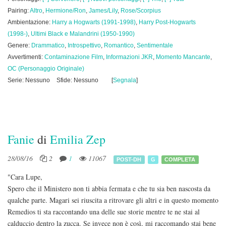
Pairing:
Altro
,
Hermione/Ron
,
James/Lily
,
Rose/Scorpius
Ambientazione:
Harry a Hogwarts (1991-1998)
,
Harry Post-Hogwarts
(1998-)
,
Ultimi Black e Malandrini (1950-1990)
Genere:
Drammatico
,
Introspettivo
,
Romantico
,
Sentimentale
Avvertimenti:
Contaminazione Film
,
Informazioni JKR
,
Momento Mancante
,
OC (Personaggio Originale)
Serie: Nessuno
Sfide: Nessuno
[
Segnala
]
Fanie
di
Emilia Zep
28/08/16
2
1
11067
POST-DH
G
COMPLETA
"Cara Lupe,
Spero che il Ministero non ti abbia fermata e che tu sia ben nascosta da
qualche parte. Magari sei riuscita a ritrovare gli altri e in questo momento
Remedios ti sta raccontando una delle sue storie mentre te ne stai al
calduccio dentro la zucca. Se invece non è così, mi raccomando stai bene