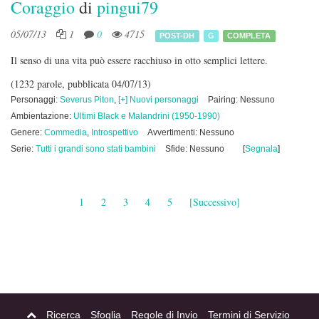
Coraggio
di
pingui79
05/07/13
1
0
4715
POST-DH
G
COMPLETA
Il senso di una vita può essere racchiuso in otto semplici lettere.
(1232 parole, pubblicata 04/07/13)
Personaggi:
Severus Piton
,
[+] Nuovi personaggi
Pairing: Nessuno
Ambientazione:
Ultimi Black e Malandrini (1950-1990)
Genere:
Commedia
,
Introspettivo
Avvertimenti: Nessuno
Serie:
Tutti i grandi sono stati bambini
Sfide: Nessuno
[
Segnala
]
1
2
3
4
5
[Successivo]
Ricerca
Sfoglia
Regole di Invio
Termini di Servizio