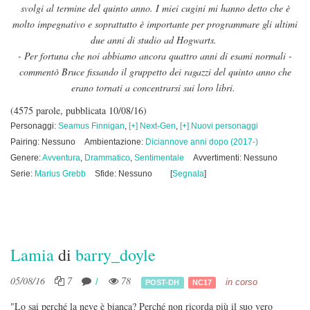
svolgi al termine del quinto anno. I miei cugini mi hanno detto che è
molto impegnativo e soprattutto è importante per programmare gli ultimi
due anni di studio ad Hogwarts.
- Per fortuna che noi abbiamo ancora quattro anni di esami normali -
commentò Bruce fissando il gruppetto dei ragazzi del quinto anno che
erano tornati a concentrarsi sui loro libri.
(4575 parole, pubblicata 10/08/16)
Personaggi:
Seamus Finnigan
,
[+] Next-Gen
,
[+] Nuovi personaggi
Pairing: Nessuno
Ambientazione:
Diciannove anni dopo (2017-)
Genere:
Avventura
,
Drammatico
,
Sentimentale
Avvertimenti: Nessuno
Serie:
Marius Grebb
Sfide: Nessuno
[
Segnala
]
Lamia
di
barry_doyle
05/08/16
7
1
78
in corso
POST-DH
NC17
"Lo sai perché la neve è bianca? Perché non ricorda più il suo vero