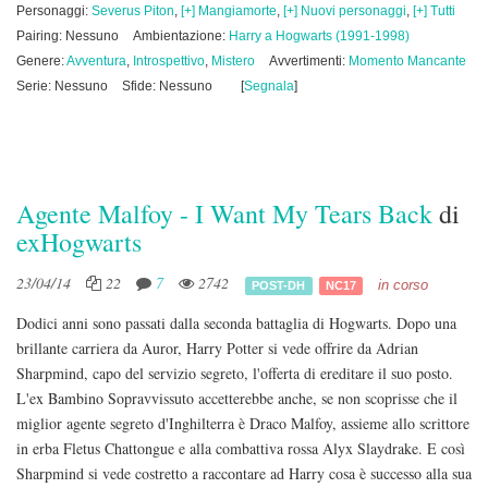
Personaggi:
Severus Piton
,
[+] Mangiamorte
,
[+] Nuovi personaggi
,
[+] Tutti
Pairing: Nessuno
Ambientazione:
Harry a Hogwarts (1991-1998)
Genere:
Avventura
,
Introspettivo
,
Mistero
Avvertimenti:
Momento Mancante
Serie: Nessuno
Sfide: Nessuno
[
Segnala
]
Agente Malfoy - I Want My Tears Back
di
exHogwarts
23/04/14
22
7
2742
in corso
POST-DH
NC17
Dodici anni sono passati dalla seconda battaglia di Hogwarts. Dopo una
brillante carriera da Auror, Harry Potter si vede offrire da Adrian
Sharpmind, capo del servizio segreto, l'offerta di ereditare il suo posto.
L'ex Bambino Sopravvissuto accetterebbe anche, se non scoprisse che il
miglior agente segreto d'Inghilterra è Draco Malfoy, assieme allo scrittore
in erba Fletus Chattongue e alla combattiva rossa Alyx Slaydrake. E così
Sharpmind si vede costretto a raccontare ad Harry cosa è successo alla sua