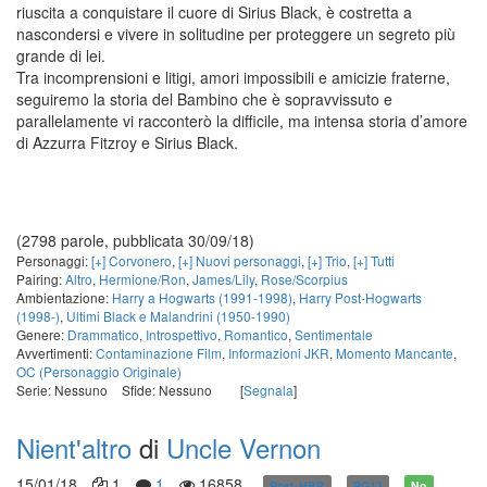
riuscita a conquistare il cuore di Sirius Black, è costretta a
nascondersi e vivere in solitudine per proteggere un segreto più
grande di lei.
Tra incomprensioni e litigi, amori impossibili e amicizie fraterne,
seguiremo la storia del Bambino che è sopravvissuto e
parallelamente vi racconterò la difficile, ma intensa storia d’amore
di Azzurra Fitzroy e Sirius Black.
(2798 parole, pubblicata 30/09/18)
Personaggi:
[+] Corvonero
,
[+] Nuovi personaggi
,
[+] Trio
,
[+] Tutti
Pairing:
Altro
,
Hermione/Ron
,
James/Lily
,
Rose/Scorpius
Ambientazione:
Harry a Hogwarts (1991-1998)
,
Harry Post-Hogwarts
(1998-)
,
Ultimi Black e Malandrini (1950-1990)
Genere:
Drammatico
,
Introspettivo
,
Romantico
,
Sentimentale
Avvertimenti:
Contaminazione Film
,
Informazioni JKR
,
Momento Mancante
,
OC (Personaggio Originale)
Serie: Nessuno
Sfide: Nessuno
[
Segnala
]
Nient'altro
di
Uncle Vernon
15/01/18
1
1
16858
Post-HBP
PG13
No