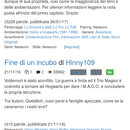
dunque di sua proprietà, così come la maggioranza dei temi e
delle ambientazioni. Per ulteriori informazioni leggere la nota
posta all'inizio del primo capitolo. Grazie.
(3228 parole, pubblicata 26/01/17)
Personaggi:
[+] Docenti e staff
,
[+] Trio
,
[+] Tutti
Pairing: Nessuno
Ambientazione:
Harry a Hogwarts (1991-1998)
Genere:
Avventura
Avvertimenti:
Contaminazione Film
,
Informazioni JKR
,
Libri di Testo
,
Nomi
Originali
Serie: Nessuno
Sfide: Nessuno
[
Segnala
]
Fine di un incubo
di
Hinny109
21/11/16
1
2
32662
Post-DH
PG13
No
Voldemort è stato sconfitto. La guerra è finita ed il Trio Magico è
costretto a tornare ad Hogwarts per dare i M.A.G.O. e concludere
la propria istruzione.
Tra lezioni, Quidditch, cuori persi e famiglie spezzate, come se la
caveranno i nostri eroi?
(410 parole, pubblicata 21/11/16)
Personaggi:
Ginny Weasley
,
Harry Potter
,
Hermione Granger
,
Nuovo