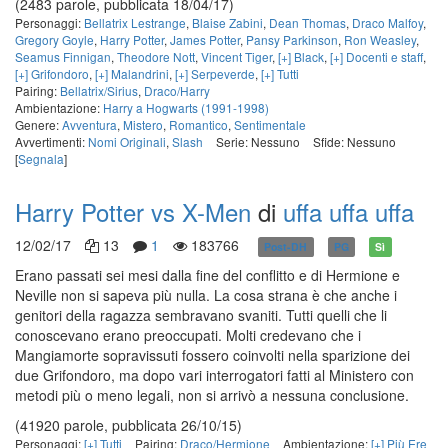
(2483 parole, pubblicata 18/04/17)
Personaggi:
Bellatrix Lestrange
,
Blaise Zabini
,
Dean Thomas
,
Draco Malfoy
,
Gregory Goyle
,
Harry Potter
,
James Potter
,
Pansy Parkinson
,
Ron Weasley
,
Seamus Finnigan
,
Theodore Nott
,
Vincent Tiger
,
[+] Black
,
[+] Docenti e staff
,
[+] Grifondoro
,
[+] Malandrini
,
[+] Serpeverde
,
[+] Tutti
Pairing:
Bellatrix/Sirius
,
Draco/Harry
Ambientazione:
Harry a Hogwarts (1991-1998)
Genere:
Avventura
,
Mistero
,
Romantico
,
Sentimentale
Avvertimenti:
Nomi Originali
,
Slash
Serie: Nessuno
Sfide: Nessuno
[
Segnala
]
Harry Potter vs X-Men
di
uffa uffa uffa
12/02/17
13
1
183766
Post-DH
PG
Sì
Erano passati sei mesi dalla fine del conflitto e di Hermione e
Neville non si sapeva più nulla. La cosa strana è che anche i
genitori della ragazza sembravano svaniti. Tutti quelli che li
conoscevano erano preoccupati. Molti credevano che i
Mangiamorte sopravissuti fossero coinvolti nella sparizione dei
due Grifondoro, ma dopo vari interrogatori fatti al Ministero con
metodi più o meno legali, non si arrivò a nessuna conclusione.
(41920 parole, pubblicata 26/10/15)
Personaggi:
[+] Tutti
Pairing:
Draco/Hermione
Ambientazione:
[+] Più Ere