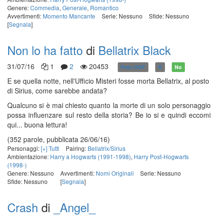
Genere:
Commedia
,
Generale
,
Romantico
Avvertimenti:
Momento Mancante
Serie: Nessuno
Sfide: Nessuno
[
Segnala
]
Non lo ha fatto
di
Bellatrix Black
31/07/16
1
2
20453
Post-OOP
R
No
E se quella notte, nell'Ufficio Misteri fosse morta Bellatrix, al posto
di Sirius, come sarebbe andata?
Qualcuno si è mai chiesto quanto la morte di un solo personaggio
possa influenzare sul resto della storia? Be io si e quindi eccomi
qui... buona lettura!
(352 parole, pubblicata 26/06/16)
Personaggi:
[+] Tutti
Pairing:
Bellatrix/Sirius
Ambientazione:
Harry a Hogwarts (1991-1998)
,
Harry Post-Hogwarts
(1998-)
Genere: Nessuno
Avvertimenti:
Nomi Originali
Serie: Nessuno
Sfide: Nessuno
[
Segnala
]
Crash
di
_Angel_