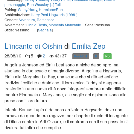
personaggio
,
Ron Weasley
,
[+] Tutti
Pairing:
Ginny/Harry
,
Hermione/Ron
Ambientazione:
Harry Post-Hogwarts (1998-)
Genere:
Avventura
,
Romantico
Avvertimenti:
Libri di Testo
,
Momento Mancante
Serie: Nessuno
Sfide: Nessuno
[
Segnala
]
L'incanto di Oishin
di
Emilia Zep
28/08/16
5
2
43137
Post-DH
R
No
Angelina Johnson ed Einin Leaf sono amiche da sempre ma
studiano in due scuole di magia diverse. Angelina a Hogwarts,
Einin alla Morgaine Le Fay, una scuola che si rifà ad antiche
tradizioni celtiche e druidiche. Il loro amico Teddy si è appena
trasferito in una nuova città dove integrarsi sembra molto difficile
mentre Fionnuala e Mary Jane, alle soglie del diploma, sono alle
prese con il loro futuro.
Intanto Remus Lupin è da poco arrivato a Hogwarts, dove non
tornava da quando era ragazzo, per ricoprire il ruolo di insegnate
di Difesa contro le Arti Oscure, e il confronto con il suo passato si
rivelerà tutt'altro che semplice.