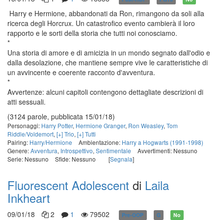
Harry e Hermione, abbandonati da Ron, rimangono da soli alla
ricerca degli Horcrux. Un catastrofico evento cambierà il loro
rapporto e le sorti della storia che tutti noi conosciamo.
*
Una storia di amore e di amicizia in un mondo segnato dall'odio e
dalla desolazione, che mantiene sempre vive le caratteristiche di
un avvincente e coerente racconto d'avventura.
*
Avvertenze: alcuni capitoli contengono dettagliate descrizioni di
atti sessuali.
(3124 parole, pubblicata 15/01/18)
Personaggi:
Harry Potter
,
Hermione Granger
,
Ron Weasley
,
Tom
Riddle/Voldemort
,
[+] Trio
,
[+] Tutti
Pairing:
Harry/Hermione
Ambientazione:
Harry a Hogwarts (1991-1998)
Genere:
Avventura
,
Introspettivo
,
Sentimentale
Avvertimenti: Nessuno
Serie: Nessuno
Sfide: Nessuno
[
Segnala
]
Fluorescent Adolescent
di
Laila
Inkheart
09/01/18
2
1
79502
Pre-OOP
G
No