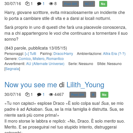
30/07/16
1
1
8
Post-DH
NC17
No
Harry, giovane scrittore, evita miracolosamente un incidente che
lo porta a cambiare stile di vita e a darsi ai locali notturni.
Sarà proprio in uno di questi che farà una piacevole conoscenza,
ma a chi appartengono le voci che continuano a tormentare il suo
sonno?
(843 parole, pubblicata 13/05/15)
Personaggi:
[+] Tutti
Pairing:
Draco/Harry
Ambientazione:
Altra Era (?-?)
Genere:
Comico
,
Mistero
,
Romantico
Avvertimenti:
AU (Alternate Universe)
Serie: Nessuno
Sfide: Nessuno
[
Segnala
]
Now you see me
di
Lilith_Young
30/07/16
1
1
4467
Post-DH
R
No
«Tu non capisci» esplose Draco «È solo colpa sua!
Sua
, se mio
padre è ad Azkaban. Sua, se la mia famiglia è distrutta. Sua, se
niente sarà più come prima!»
Il moro storse le labbra e replicò: «No, Draco. È solo
merito
suo.
Merito. E se proseguirai nel tuo stupido intento, distruggerai
entrambi».