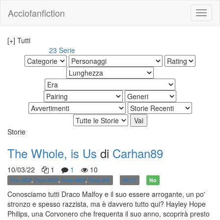
Acciofanfiction
[+] Tutti
23 Serie
Altri risultati:
Storie
The Whole, is Us
di
Carhan89
10/03/22
1
1
10
Pre-OOP
,
Post-OOP
,
Post-HBP
,
Post-DH
NC17
No
Conosciamo tutti Draco Malfoy e il suo essere arrogante, un po'
stronzo e spesso razzista, ma è davvero tutto qui? Hayley Hope
Philips, una Corvonero che frequenta il suo anno, scoprirà presto