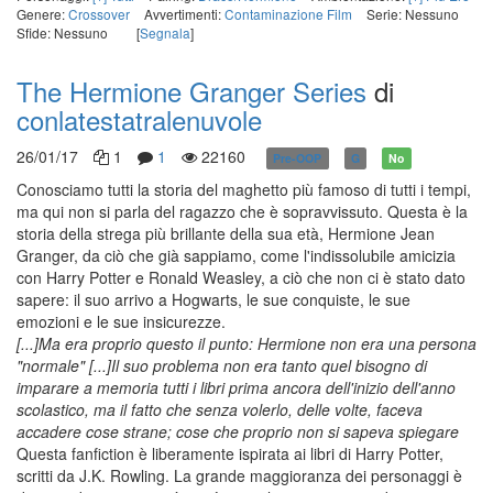
Genere:
Crossover
Avvertimenti:
Contaminazione Film
Serie: Nessuno
Sfide: Nessuno
[
Segnala
]
The Hermione Granger Series
di
conlatestatralenuvole
26/01/17
1
1
22160
Pre-OOP
G
No
Conosciamo tutti la storia del maghetto più famoso di tutti i tempi,
ma qui non si parla del ragazzo che è sopravvissuto. Questa è la
storia della strega più brillante della sua età, Hermione Jean
Granger, da ciò che già sappiamo, come l'indissolubile amicizia
con Harry Potter e Ronald Weasley, a ciò che non ci è stato dato
sapere: il suo arrivo a Hogwarts, le sue conquiste, le sue
emozioni e le sue insicurezze.
[...]Ma era proprio questo il punto: Hermione non era una persona
"normale" [...]Il suo problema non era tanto quel bisogno di
imparare a memoria tutti i libri prima ancora dell'inizio dell'anno
scolastico, ma il fatto che senza volerlo, delle volte, faceva
accadere cose strane; cose che proprio non si sapeva spiegare
Questa fanfiction è liberamente ispirata ai libri di Harry Potter,
scritti da J.K. Rowling. La grande maggioranza dei personaggi è