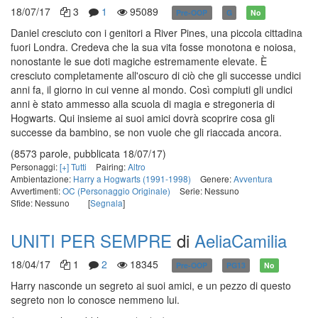
18/07/17
3
1
95089
Pre-OOP
G
No
Daniel cresciuto con i genitori a River Pines, una piccola cittadina
fuori Londra. Credeva che la sua vita fosse monotona e noiosa,
nonostante le sue doti magiche estremamente elevate. È
cresciuto completamente all'oscuro di ciò che gli successe undici
anni fa, il giorno in cui venne al mondo. Così compiuti gli undici
anni è stato ammesso alla scuola di magia e stregoneria di
Hogwarts. Qui insieme ai suoi amici dovrà scoprire cosa gli
successe da bambino, se non vuole che gli riaccada ancora.
(8573 parole, pubblicata 18/07/17)
Personaggi:
[+] Tutti
Pairing:
Altro
Ambientazione:
Harry a Hogwarts (1991-1998)
Genere:
Avventura
Avvertimenti:
OC (Personaggio Originale)
Serie: Nessuno
Sfide: Nessuno
[
Segnala
]
UNITI PER SEMPRE
di
AeliaCamilia
18/04/17
1
2
18345
Pre-OOP
PG13
No
Harry nasconde un segreto ai suoi amici, e un pezzo di questo
segreto non lo conosce nemmeno lui.