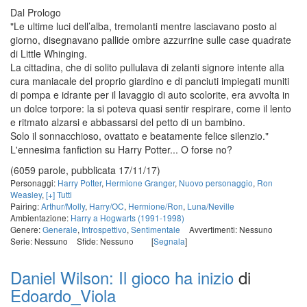
Dal Prologo
"Le ultime luci dell’alba, tremolanti mentre lasciavano posto al
giorno, disegnavano pallide ombre azzurrine sulle case quadrate
di Little Whinging.
La cittadina, che di solito pullulava di zelanti signore intente alla
cura maniacale del proprio giardino e di panciuti impiegati muniti
di pompa e idrante per il lavaggio di auto scolorite, era avvolta in
un dolce torpore: la si poteva quasi sentir respirare, come il lento
e ritmato alzarsi e abbassarsi del petto di un bambino.
Solo il sonnacchioso, ovattato e beatamente felice silenzio."
L'ennesima fanfiction su Harry Potter... O forse no?
(6059 parole, pubblicata 17/11/17)
Personaggi:
Harry Potter
,
Hermione Granger
,
Nuovo personaggio
,
Ron
Weasley
,
[+] Tutti
Pairing:
Arthur/Molly
,
Harry/OC
,
Hermione/Ron
,
Luna/Neville
Ambientazione:
Harry a Hogwarts (1991-1998)
Genere:
Generale
,
Introspettivo
,
Sentimentale
Avvertimenti: Nessuno
Serie: Nessuno
Sfide: Nessuno
[
Segnala
]
Daniel Wilson: Il gioco ha inizio
di
Edoardo_Viola