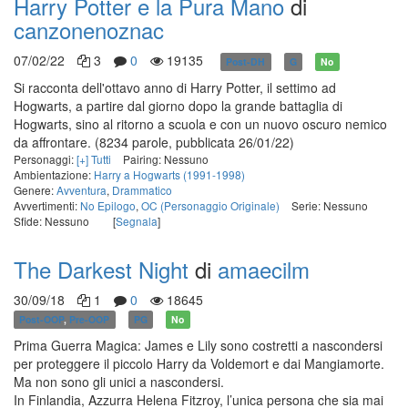
Harry Potter e la Pura Mano
di
canzonenoznac
07/02/22
3
0
19135
Post-DH
G
No
Si racconta dell'ottavo anno di Harry Potter, il settimo ad
Hogwarts, a partire dal giorno dopo la grande battaglia di
Hogwarts, sino al ritorno a scuola e con un nuovo oscuro nemico
da affrontare.
(8234 parole, pubblicata 26/01/22)
Personaggi:
[+] Tutti
Pairing: Nessuno
Ambientazione:
Harry a Hogwarts (1991-1998)
Genere:
Avventura
,
Drammatico
Avvertimenti:
No Epilogo
,
OC (Personaggio Originale)
Serie: Nessuno
Sfide: Nessuno
[
Segnala
]
The Darkest Night
di
amaecilm
30/09/18
1
0
18645
Post-OOP
,
Pre-OOP
PG
No
Prima Guerra Magica: James e Lily sono costretti a nascondersi
per proteggere il piccolo Harry da Voldemort e dai Mangiamorte.
Ma non sono gli unici a nascondersi.
In Finlandia, Azzurra Helena Fitzroy, l’unica persona che sia mai