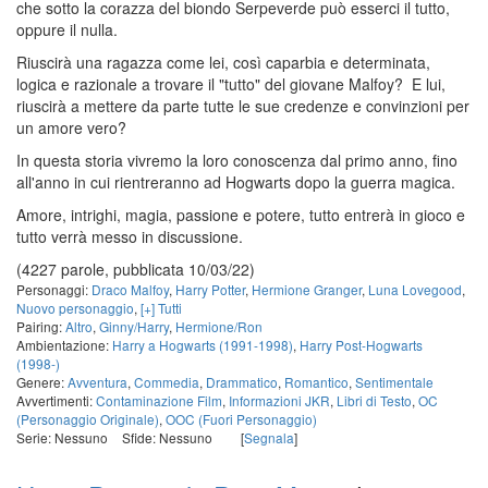
che sotto la corazza del biondo Serpeverde può esserci il tutto,
oppure il nulla.
Riuscirà una ragazza come lei, così caparbia e determinata,
logica e razionale a trovare il "tutto" del giovane Malfoy? E lui,
riuscirà a mettere da parte tutte le sue credenze e convinzioni per
un amore vero?
In questa storia vivremo la loro conoscenza dal primo anno, fino
all'anno in cui rientreranno ad Hogwarts dopo la guerra magica.
Amore, intrighi, magia, passione e potere, tutto entrerà in gioco e
tutto verrà messo in discussione.
(4227 parole, pubblicata 10/03/22)
Personaggi:
Draco Malfoy
,
Harry Potter
,
Hermione Granger
,
Luna Lovegood
,
Nuovo personaggio
,
[+] Tutti
Pairing:
Altro
,
Ginny/Harry
,
Hermione/Ron
Ambientazione:
Harry a Hogwarts (1991-1998)
,
Harry Post-Hogwarts
(1998-)
Genere:
Avventura
,
Commedia
,
Drammatico
,
Romantico
,
Sentimentale
Avvertimenti:
Contaminazione Film
,
Informazioni JKR
,
Libri di Testo
,
OC
(Personaggio Originale)
,
OOC (Fuori Personaggio)
Serie: Nessuno
Sfide: Nessuno
[
Segnala
]