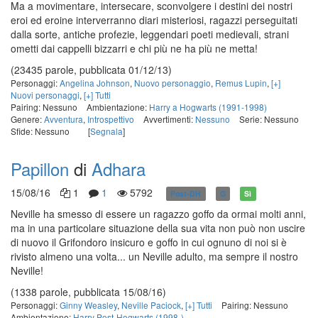
Ma a movimentare, intersecare, sconvolgere i destini dei nostri
eroi ed eroine interverranno diari misteriosi, ragazzi perseguitati
dalla sorte, antiche profezie, leggendari poeti medievali, strani
ometti dai cappelli bizzarri e chi più ne ha più ne metta!
(23435 parole, pubblicata 01/12/13)
Personaggi:
Angelina Johnson
,
Nuovo personaggio
,
Remus Lupin
,
[+]
Nuovi personaggi
,
[+] Tutti
Pairing: Nessuno
Ambientazione:
Harry a Hogwarts (1991-1998)
Genere:
Avventura
,
Introspettivo
Avvertimenti:
Nessuno
Serie: Nessuno
Sfide: Nessuno
[
Segnala
]
Papillon
di
Adhara
15/08/16
1
1
5792
Post-DH
G
Sì
Neville ha smesso di essere un ragazzo goffo da ormai molti anni,
ma in una particolare situazione della sua vita non può non uscire
di nuovo il Grifondoro insicuro e goffo in cui ognuno di noi si è
rivisto almeno una volta... un Neville adulto, ma sempre il nostro
Neville!
(1338 parole, pubblicata 15/08/16)
Personaggi:
Ginny Weasley
,
Neville Paciock
,
[+] Tutti
Pairing: Nessuno
Ambientazione:
Harry Post-Hogwarts (1998-)