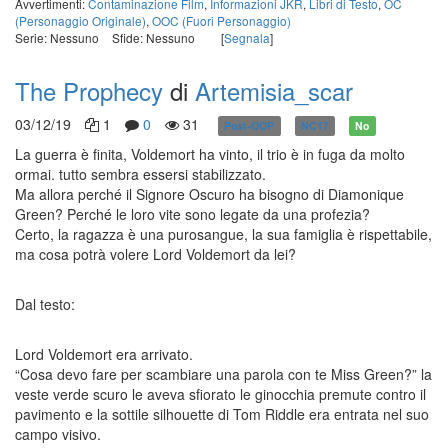
Avvertimenti:
Contaminazione Film
,
Informazioni JKR
,
Libri di Testo
,
OC
(Personaggio Originale)
,
OOC (Fuori Personaggio)
Serie: Nessuno
Sfide: Nessuno
[
Segnala
]
The Prophecy
di
Artemisia_scar
03/12/19
1
0
31
Post-OOP
NC17
No
La guerra è finita, Voldemort ha vinto, il trio è in fuga da molto
ormai. tutto sembra essersi stabilizzato.
Ma allora perché il Signore Oscuro ha bisogno di Diamonique
Green? Perché le loro vite sono legate da una profezia?
Certo, la ragazza è una purosangue, la sua famiglia è rispettabile,
ma cosa potrà volere Lord Voldemort da lei?
Dal testo:
Lord Voldemort era arrivato.
“Cosa devo fare per scambiare una parola con te Miss Green?” la
veste verde scuro le aveva sfiorato le ginocchia premute contro il
pavimento e la sottile silhouette di Tom Riddle era entrata nel suo
campo visivo.