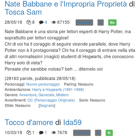
Nate Babbane e l'Impropria Proprietà
di
Tosca Sam
28/05/18
8
4
87155
Post-DH
G
No
Nate Babbane è una storia per lettori esperti di Harry Potter, ma
soprattutto per lettori coraggiosi!
Chi di voi ha il coraggio di seguire vicende parallele, dove Harry
Potter non è il protagonista? Chi ha il coraggio di entrare nella vita
di altri normalissimi (magici) studenti di Hogwarts, che conoscono
Harry solo di vista?
Pensate che sarebbe noioso? beh ... ditemelo voi
(28163 parole, pubblicata 28/05/18)
Personaggi:
Nuovo personaggio
Pairing: Nessuno
Ambientazione:
Harry a Hogwarts (1991-1998)
Genere:
Avventura
,
Generale
,
Mistero
Avvertimenti:
OC (Personaggio Originale)
Serie: Nessuno
Sfide: Nessuno
[
Segnala
]
Tocco d'amore
di
Ida59
10/03/18
1
1
7678
Post-DH
R
Sì