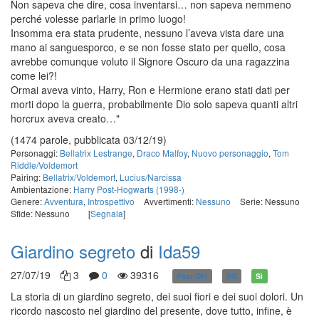
Non sapeva che dire, cosa inventarsi… non sapeva nemmeno
perché volesse parlarle in primo luogo!
Insomma era stata prudente, nessuno l’aveva vista dare una
mano ai sanguesporco, e se non fosse stato per quello, cosa
avrebbe comunque voluto il Signore Oscuro da una ragazzina
come lei?!
Ormai aveva vinto, Harry, Ron e Hermione erano stati dati per
morti dopo la guerra, probabilmente Dio solo sapeva quanti altri
horcrux aveva creato…"
(1474 parole, pubblicata 03/12/19)
Personaggi:
Bellatrix Lestrange
,
Draco Malfoy
,
Nuovo personaggio
,
Tom
Riddle/Voldemort
Pairing:
Bellatrix/Voldemort
,
Lucius/Narcissa
Ambientazione:
Harry Post-Hogwarts (1998-)
Genere:
Avventura
,
Introspettivo
Avvertimenti:
Nessuno
Serie: Nessuno
Sfide: Nessuno
[
Segnala
]
Giardino segreto
di
Ida59
27/07/19
3
0
39316
Post-DH
PG
Sì
La storia di un giardino segreto, dei suoi fiori e dei suoi dolori. Un
ricordo nascosto nel giardino del presente, dove tutto, infine, è