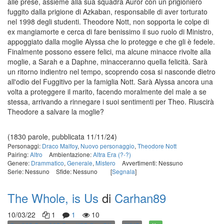
alle prese, assieme alla sua squadra Auror con un prigioniero
fuggito dalla prigione di Azkaban, responsabile di aver torturato
nel 1998 degli studenti. Theodore Nott, non sopporta le colpe di
ex mangiamorte e cerca di fare benissimo il suo ruolo di Ministro,
appoggiato dalla moglie Alyssa che lo protegge e che gli è fedele.
Finalmente possono essere felici, ma alcune minacce rivolte alla
moglie, a Sarah e a Daphne, minacceranno quella felicità. Sarà
un ritorno indientro nel tempo, scoprendo cosa si nasconde dietro
all'odio del Fuggitivo per la famiglia Nott. Sarà Alyssa ancora una
volta a proteggere il marito, facendo moralmente del male a se
stessa, arrivando a rinnegare i suoi sentimenti per Theo. Riuscirà
Theodore a salvare la moglie?
(1830 parole, pubblicata 11/11/24)
Personaggi:
Draco Malfoy
,
Nuovo personaggio
,
Theodore Nott
Pairing:
Altro
Ambientazione:
Altra Era (?-?)
Genere:
Drammatico
,
Generale
,
Mistero
Avvertimenti: Nessuno
Serie: Nessuno
Sfide: Nessuno
[
Segnala
]
The Whole, is Us
di
Carhan89
10/03/22
1
1
10