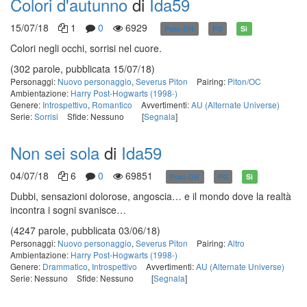
Colori d'autunno
di
Ida59
15/07/18
1
0
6929
Post-DH
PG
Sì
Colori negli occhi, sorrisi nel cuore.
(302 parole, pubblicata 15/07/18)
Personaggi:
Nuovo personaggio
,
Severus Piton
Pairing:
Piton/OC
Ambientazione:
Harry Post-Hogwarts (1998-)
Genere:
Introspettivo
,
Romantico
Avvertimenti:
AU (Alternate Universe)
Serie:
Sorrisi
Sfide: Nessuno
[
Segnala
]
Non sei sola
di
Ida59
04/07/18
6
0
69851
Post-DH
PG
Sì
Dubbi, sensazioni dolorose, angoscia… e il mondo dove la realtà
incontra i sogni svanisce…
(4247 parole, pubblicata 03/06/18)
Personaggi:
Nuovo personaggio
,
Severus Piton
Pairing:
Altro
Ambientazione:
Harry Post-Hogwarts (1998-)
Genere:
Drammatico
,
Introspettivo
Avvertimenti:
AU (Alternate Universe)
Serie: Nessuno
Sfide: Nessuno
[
Segnala
]