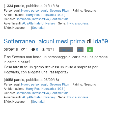
(1334 parole, pubblicata 21/11/18)
Personaggi:
Nuovo personaggio
,
Severus Piton
Pairing: Nessuno
Ambientazione:
Harry Post-Hogwarts (1998-)
Genere:
Commedia
,
Introspettivo
,
Sentimentale
Avvertimenti:
AU (Alternate Universe)
Serie:
Invito a sopresa
Sfide: Nessuno
[
Segnala
]
Sotterraneo, alcuni mesi prima
di
Ida59
06/09/18
1
0
7571
Post-DH
PG
Sì
E se Severus non fosse un personaggio di carta ma una persona
in carne e ossa?
Cosa faresti se un giorno ricevessi un invito a sorpresa per
Hogwarts, con allegata una Passaporta?
(4658 parole, pubblicata 06/09/18)
Personaggi:
Nuovo personaggio
,
Severus Piton
Pairing: Nessuno
Ambientazione:
Harry Post-Hogwarts (1998-)
Genere:
Commedia
,
Introspettivo
,
Sentimentale
Avvertimenti:
AU (Alternate Universe)
Serie:
Invito a sopresa
Sfide: Nessuno
[
Segnala
]