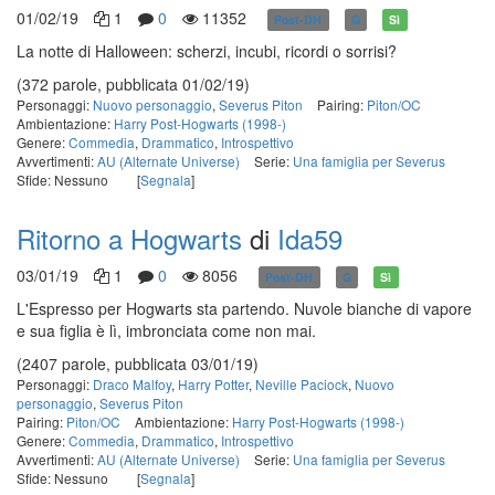
01/02/19
1
0
11352
Post-DH
G
Sì
La notte di Halloween: scherzi, incubi, ricordi o sorrisi?
(372 parole, pubblicata 01/02/19)
Personaggi:
Nuovo personaggio
,
Severus Piton
Pairing:
Piton/OC
Ambientazione:
Harry Post-Hogwarts (1998-)
Genere:
Commedia
,
Drammatico
,
Introspettivo
Avvertimenti:
AU (Alternate Universe)
Serie:
Una famiglia per Severus
Sfide: Nessuno
[
Segnala
]
Ritorno a Hogwarts
di
Ida59
03/01/19
1
0
8056
Post-DH
G
Sì
L'Espresso per Hogwarts sta partendo. Nuvole bianche di vapore
e sua figlia è lì, imbronciata come non mai.
(2407 parole, pubblicata 03/01/19)
Personaggi:
Draco Malfoy
,
Harry Potter
,
Neville Paciock
,
Nuovo
personaggio
,
Severus Piton
Pairing:
Piton/OC
Ambientazione:
Harry Post-Hogwarts (1998-)
Genere:
Commedia
,
Drammatico
,
Introspettivo
Avvertimenti:
AU (Alternate Universe)
Serie:
Una famiglia per Severus
Sfide: Nessuno
[
Segnala
]