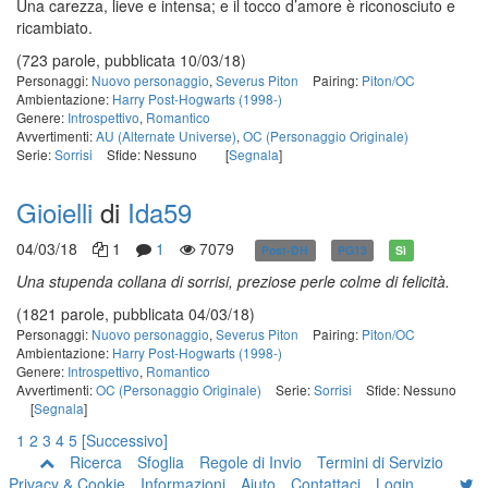
Una carezza, lieve e intensa; e il tocco d’amore è riconosciuto e
ricambiato.
(723 parole, pubblicata 10/03/18)
Personaggi:
Nuovo personaggio
,
Severus Piton
Pairing:
Piton/OC
Ambientazione:
Harry Post-Hogwarts (1998-)
Genere:
Introspettivo
,
Romantico
Avvertimenti:
AU (Alternate Universe)
,
OC (Personaggio Originale)
Serie:
Sorrisi
Sfide: Nessuno
[
Segnala
]
Gioielli
di
Ida59
04/03/18
1
1
7079
Post-DH
PG13
Sì
U
na stupenda collana di sorrisi, preziose perle colme di felicità.
(1821 parole, pubblicata 04/03/18)
Personaggi:
Nuovo personaggio
,
Severus Piton
Pairing:
Piton/OC
Ambientazione:
Harry Post-Hogwarts (1998-)
Genere:
Introspettivo
,
Romantico
Avvertimenti:
OC (Personaggio Originale)
Serie:
Sorrisi
Sfide: Nessuno
[
Segnala
]
1
2
3
4
5
[Successivo]
Ricerca
Sfoglia
Regole di Invio
Termini di Servizio
Privacy & Cookie
Informazioni
Aiuto
Contattaci
Login