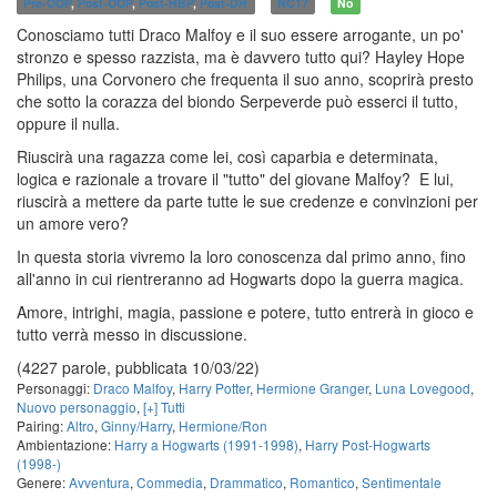
Pre-OOP
,
Post-OOP
,
Post-HBP
,
Post-DH
NC17
No
Conosciamo tutti Draco Malfoy e il suo essere arrogante, un po'
stronzo e spesso razzista, ma è davvero tutto qui? Hayley Hope
Philips, una Corvonero che frequenta il suo anno, scoprirà presto
che sotto la corazza del biondo Serpeverde può esserci il tutto,
oppure il nulla.
Riuscirà una ragazza come lei, così caparbia e determinata,
logica e razionale a trovare il "tutto" del giovane Malfoy? E lui,
riuscirà a mettere da parte tutte le sue credenze e convinzioni per
un amore vero?
In questa storia vivremo la loro conoscenza dal primo anno, fino
all'anno in cui rientreranno ad Hogwarts dopo la guerra magica.
Amore, intrighi, magia, passione e potere, tutto entrerà in gioco e
tutto verrà messo in discussione.
(4227 parole, pubblicata 10/03/22)
Personaggi:
Draco Malfoy
,
Harry Potter
,
Hermione Granger
,
Luna Lovegood
,
Nuovo personaggio
,
[+] Tutti
Pairing:
Altro
,
Ginny/Harry
,
Hermione/Ron
Ambientazione:
Harry a Hogwarts (1991-1998)
,
Harry Post-Hogwarts
(1998-)
Genere:
Avventura
,
Commedia
,
Drammatico
,
Romantico
,
Sentimentale