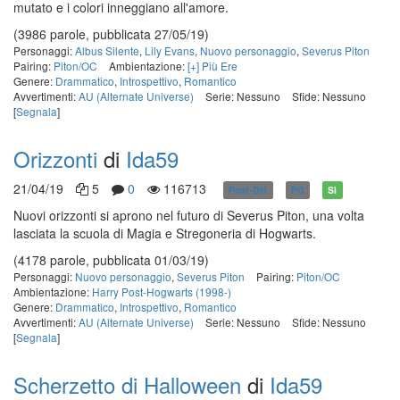
mutato e i colori inneggiano all'amore.
(3986 parole, pubblicata 27/05/19)
Personaggi:
Albus Silente
,
Lily Evans
,
Nuovo personaggio
,
Severus Piton
Pairing:
Piton/OC
Ambientazione:
[+] Più Ere
Genere:
Drammatico
,
Introspettivo
,
Romantico
Avvertimenti:
AU (Alternate Universe)
Serie: Nessuno
Sfide: Nessuno
[
Segnala
]
Orizzonti
di
Ida59
21/04/19
5
0
116713
Post-DH
PG
Sì
Nuovi orizzonti si aprono nel futuro di Severus Piton, una volta
lasciata la scuola di Magia e Stregoneria di Hogwarts.
(4178 parole, pubblicata 01/03/19)
Personaggi:
Nuovo personaggio
,
Severus Piton
Pairing:
Piton/OC
Ambientazione:
Harry Post-Hogwarts (1998-)
Genere:
Drammatico
,
Introspettivo
,
Romantico
Avvertimenti:
AU (Alternate Universe)
Serie: Nessuno
Sfide: Nessuno
[
Segnala
]
Scherzetto di Halloween
di
Ida59