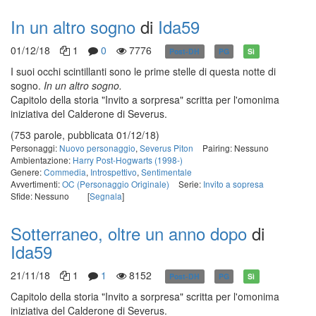
In un altro sogno
di
Ida59
01/12/18
1
0
7776
Post-DH
PG
Sì
I suoi occhi scintillanti sono le prime stelle di questa notte di
sogno.
In un altro sogno.
Capitolo della storia "Invito a sorpresa" scritta per l'omonima
iniziativa del Calderone di Severus.
(753 parole, pubblicata 01/12/18)
Personaggi:
Nuovo personaggio
,
Severus Piton
Pairing: Nessuno
Ambientazione:
Harry Post-Hogwarts (1998-)
Genere:
Commedia
,
Introspettivo
,
Sentimentale
Avvertimenti:
OC (Personaggio Originale)
Serie:
Invito a sopresa
Sfide: Nessuno
[
Segnala
]
Sotterraneo, oltre un anno dopo
di
Ida59
21/11/18
1
1
8152
Post-DH
PG
Sì
Capitolo della storia "Invito a sorpresa" scritta per l'omonima
iniziativa del Calderone di Severus.