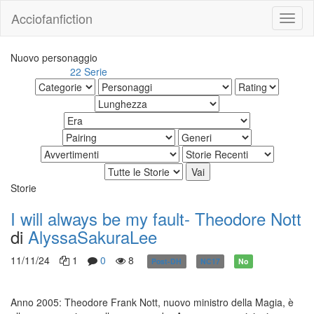
Acciofanfiction
Nuovo personaggio
22 Serie
Altri risultati:
Storie
I will always be my fault- Theodore Nott
di
AlyssaSakuraLee
11/11/24
1
0
8
Post-DH
NC17
No
Anno 2005: Theodore Frank Nott, nuovo ministro della Magia, è