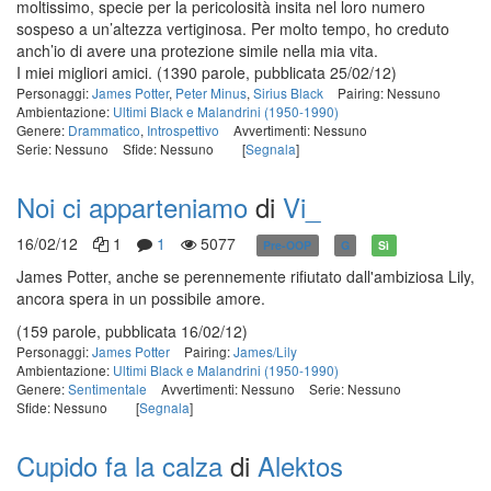
moltissimo, specie per la pericolosità insita nel loro numero
sospeso a un’altezza vertiginosa. Per molto tempo, ho creduto
anch’io di avere una protezione simile nella mia vita.
I miei migliori amici.
(1390 parole, pubblicata 25/02/12)
Personaggi:
James Potter
,
Peter Minus
,
Sirius Black
Pairing: Nessuno
Ambientazione:
Ultimi Black e Malandrini (1950-1990)
Genere:
Drammatico
,
Introspettivo
Avvertimenti: Nessuno
Serie: Nessuno
Sfide: Nessuno
[
Segnala
]
Noi ci apparteniamo
di
Vi_
16/02/12
1
1
5077
Pre-OOP
G
Sì
James Potter, anche se perennemente rifiutato dall'ambiziosa Lily,
ancora spera in un possibile amore.
(159 parole, pubblicata 16/02/12)
Personaggi:
James Potter
Pairing:
James/Lily
Ambientazione:
Ultimi Black e Malandrini (1950-1990)
Genere:
Sentimentale
Avvertimenti: Nessuno
Serie: Nessuno
Sfide: Nessuno
[
Segnala
]
Cupido fa la calza
di
Alektos