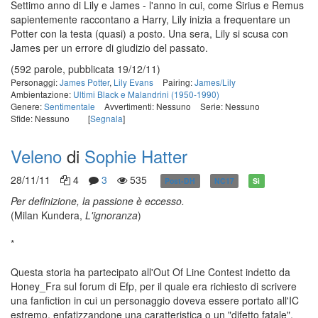
Settimo anno di Lily e James - l'anno in cui, come Sirius e Remus
sapientemente raccontano a Harry, Lily inizia a frequentare un
Potter con la testa (quasi) a posto. Una sera, Lily si scusa con
James per un errore di giudizio del passato.
(592 parole, pubblicata 19/12/11)
Personaggi:
James Potter
,
Lily Evans
Pairing:
James/Lily
Ambientazione:
Ultimi Black e Malandrini (1950-1990)
Genere:
Sentimentale
Avvertimenti: Nessuno
Serie: Nessuno
Sfide: Nessuno
[
Segnala
]
Veleno
di
Sophie Hatter
28/11/11
4
3
535
Post-DH
NC17
Sì
Per definizione, la passione è eccesso.
(Milan Kundera,
L'ignoranza
)
*
Questa storia ha partecipato all'Out Of Line Contest indetto da
Honey_Fra sul forum di Efp, per il quale era richiesto di scrivere
una fanfiction in cui un personaggio doveva essere portato all'IC
estremo, enfatizzandone una caratteristica o un "difetto fatale".