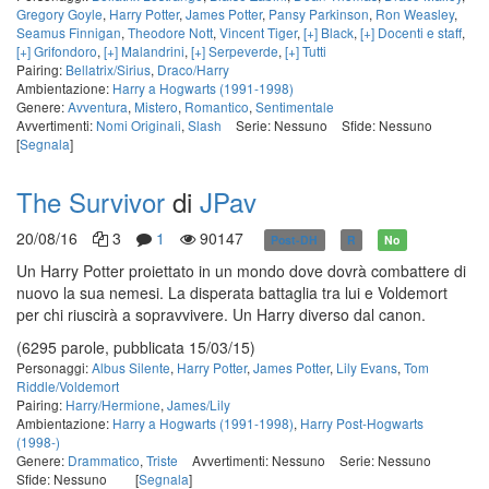
Gregory Goyle
,
Harry Potter
,
James Potter
,
Pansy Parkinson
,
Ron Weasley
,
Seamus Finnigan
,
Theodore Nott
,
Vincent Tiger
,
[+] Black
,
[+] Docenti e staff
,
[+] Grifondoro
,
[+] Malandrini
,
[+] Serpeverde
,
[+] Tutti
Pairing:
Bellatrix/Sirius
,
Draco/Harry
Ambientazione:
Harry a Hogwarts (1991-1998)
Genere:
Avventura
,
Mistero
,
Romantico
,
Sentimentale
Avvertimenti:
Nomi Originali
,
Slash
Serie: Nessuno
Sfide: Nessuno
[
Segnala
]
The Survivor
di
JPav
20/08/16
3
1
90147
Post-DH
R
No
Un Harry Potter proiettato in un mondo dove dovrà combattere di
nuovo la sua nemesi. La disperata battaglia tra lui e Voldemort
per chi riuscirà a sopravvivere. Un Harry diverso dal canon.
(6295 parole, pubblicata 15/03/15)
Personaggi:
Albus Silente
,
Harry Potter
,
James Potter
,
Lily Evans
,
Tom
Riddle/Voldemort
Pairing:
Harry/Hermione
,
James/Lily
Ambientazione:
Harry a Hogwarts (1991-1998)
,
Harry Post-Hogwarts
(1998-)
Genere:
Drammatico
,
Triste
Avvertimenti: Nessuno
Serie: Nessuno
Sfide: Nessuno
[
Segnala
]