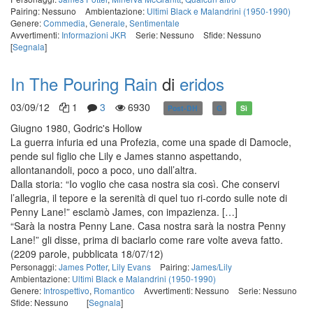
Pairing: Nessuno
Ambientazione:
Ultimi Black e Malandrini (1950-1990)
Genere:
Commedia
,
Generale
,
Sentimentale
Avvertimenti:
Informazioni JKR
Serie: Nessuno
Sfide: Nessuno
[
Segnala
]
In The Pouring Rain
di
eridos
03/09/12
1
3
6930
Post-DH
G
Sì
Giugno 1980, Godric's Hollow
La guerra infuria ed una Profezia, come una spade di Damocle,
pende sul figlio che Lily e James stanno aspettando,
allontanandoli, poco a poco, uno dall’altra.
Dalla storia: “Io voglio che casa nostra sia così. Che conservi
l’allegria, il tepore e la serenità di quel tuo ri-cordo sulle note di
Penny Lane!” esclamò James, con impazienza. […]
“Sarà la nostra Penny Lane. Casa nostra sarà la nostra Penny
Lane!” gli disse, prima di baciarlo come rare volte aveva fatto.
(2209 parole, pubblicata 18/07/12)
Personaggi:
James Potter
,
Lily Evans
Pairing:
James/Lily
Ambientazione:
Ultimi Black e Malandrini (1950-1990)
Genere:
Introspettivo
,
Romantico
Avvertimenti: Nessuno
Serie: Nessuno
Sfide: Nessuno
[
Segnala
]