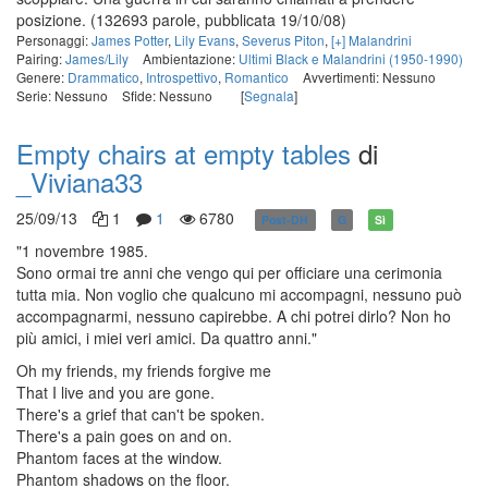
posizione.
(132693 parole, pubblicata 19/10/08)
Personaggi:
James Potter
,
Lily Evans
,
Severus Piton
,
[+] Malandrini
Pairing:
James/Lily
Ambientazione:
Ultimi Black e Malandrini (1950-1990)
Genere:
Drammatico
,
Introspettivo
,
Romantico
Avvertimenti: Nessuno
Serie: Nessuno
Sfide: Nessuno
[
Segnala
]
Empty chairs at empty tables
di
_Viviana33
25/09/13
1
1
6780
Post-DH
G
Sì
"1 novembre 1985.
Sono ormai tre anni che vengo qui per officiare una cerimonia
tutta mia. Non voglio che qualcuno mi accompagni, nessuno può
accompagnarmi, nessuno capirebbe. A chi potrei dirlo? Non ho
più amici, i miei veri amici. Da quattro anni."
Oh my friends, my friends forgive me
That I live and you are gone.
There's a grief that can't be spoken.
There's a pain goes on and on.
Phantom faces at the window.
Phantom shadows on the floor.