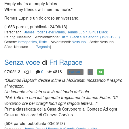
Empty chairs at empty tables
Where my friends will meet no more."
Remus Lupin e un doloroso anniversario.
(1653 parole, pubblicata 24/09/13)
Personaggi:
James Potter
,
Peter Minus
,
Remus Lupin
,
Sirius Black
Pairing: Nessuno
Ambientazione:
Ultimi Black e Malandrini (1950-1990)
Genere:
Introspettivo
,
Triste
Avvertimenti:
Nessuno
Serie: Nessuno
Sfide: Nessuno
[
Segnala
]
Senza voce
di
Fri Rapace
07/05/13
1
0
4818
Post-DH
G
Sì
“Quirinus Raptor!” decise infine la McGranitt, mozzando il respiro
al ragazzo.
Un lamento straziato si levò dal fondo dell'aula.
“No! Tutti ma non lui!” gemette tragicamente James Potter. "Ci
vorranno ore per tirargli fuori ogni singola lettera..."
Prima classificata della Casa di Corvonero al Contest: Ad ogni
Casa un Vincitore! di Ginevra Corvino.
(506 parole, pubblicata 03/05/13)
Personaggi:
James Potter
,
Minerva McGranitt
,
Qualcun altro