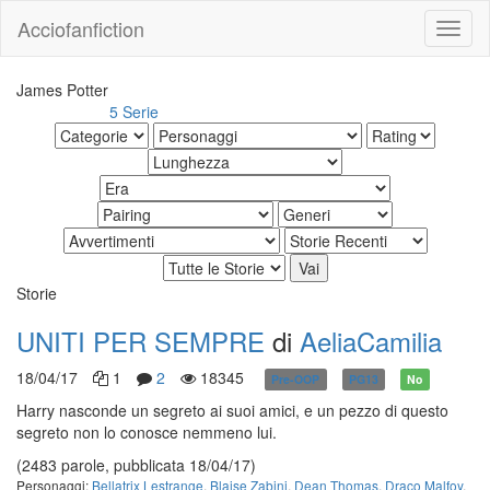
Acciofanfiction
James Potter
5 Serie
Altri risultati:
Storie
UNITI PER SEMPRE
di
AeliaCamilia
18/04/17
1
2
18345
Pre-OOP
PG13
No
Harry nasconde un segreto ai suoi amici, e un pezzo di questo
segreto non lo conosce nemmeno lui.
(2483 parole, pubblicata 18/04/17)
Personaggi:
Bellatrix Lestrange
,
Blaise Zabini
,
Dean Thomas
,
Draco Malfoy
,