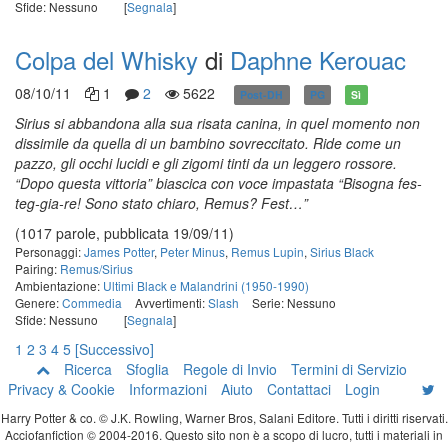
Sfide: Nessuno
[
Segnala
]
Colpa del Whisky
di
Daphne Kerouac
08/10/11
1
2
5622
Post-DH
PG
Sì
Sirius si abbandona alla sua risata canina, in quel momento non
dissimile da
quella di un bambino sovreccitato. Ride come un
pazzo, gli occhi lucidi e gli zigomi tinti da un
leggero rossore.
“Dopo questa vittoria” biascica con voce impastata “Bisogna fes-
teg-gia-re! Sono stato chiaro,
Remus? Fest…”
(1017 parole, pubblicata 19/09/11)
Personaggi:
James Potter
,
Peter Minus
,
Remus Lupin
,
Sirius Black
Pairing:
Remus/Sirius
Ambientazione:
Ultimi Black e Malandrini (1950-1990)
Genere:
Commedia
Avvertimenti:
Slash
Serie: Nessuno
Sfide: Nessuno
[
Segnala
]
1
2
3
4
5
[Successivo]
Ricerca
Sfoglia
Regole di Invio
Termini di Servizio
Privacy & Cookie
Informazioni
Aiuto
Contattaci
Login
Harry Potter & co. © J.K. Rowling, Warner Bros, Salani Editore. Tutti i diritti riservati.
Acciofanfiction © 2004-2016. Questo sito non è a scopo di lucro, tutti i materiali in