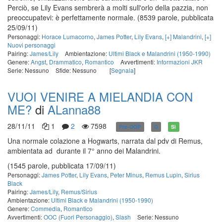
Perciò, se Lily Evans sembrerà a molti sull'orlo della pazzia, non
preoccupatevi: è perfettamente normale.
(8539 parole, pubblicata
25/09/11)
Personaggi:
Horace Lumacorno
,
James Potter
,
Lily Evans
,
[+] Malandrini
,
[+]
Nuovi personaggi
Pairing:
James/Lily
Ambientazione:
Ultimi Black e Malandrini (1950-1990)
Genere:
Angst
,
Drammatico
,
Romantico
Avvertimenti:
Informazioni JKR
Serie: Nessuno
Sfide: Nessuno
[
Segnala
]
VUOI VENIRE A MIELANDIA CON
ME?
di
ALanna88
28/11/11
1
2
7598
Pre-OOP
G
Sì
Una normale colazione a Hogwarts, narrata dal pdv di Remus,
ambientata ad durante il 7° anno dei Malandrini.
(1545 parole, pubblicata 17/09/11)
Personaggi:
James Potter
,
Lily Evans
,
Peter Minus
,
Remus Lupin
,
Sirius
Black
Pairing:
James/Lily
,
Remus/Sirius
Ambientazione:
Ultimi Black e Malandrini (1950-1990)
Genere:
Commedia
,
Romantico
Avvertimenti:
OOC (Fuori Personaggio)
,
Slash
Serie: Nessuno