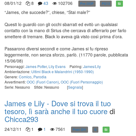
08/01/12
8
43
102706
Pre-OOP
PG13
Sì
“James, che succede?”, chiese, “Stai male?”
Questi lo guardò con gli occhi sbarrati ed evitò un qualsiasi
contatto con la mano di Sirius che cercava di afferrarlo per farlo
smettere di tremare. Black lo aveva già visto così prima d’ora.
Passarono diversi secondi e come James si fu ripreso
leggermente, non senza sforzo, parlò.
(11770 parole, pubblicata
15/06/08)
Personaggi:
James Potter
,
Lily Evans
Pairing:
James/Lily
Ambientazione:
Ultimi Black e Malandrini (1950-1990)
Genere:
Comico
,
Parodia
Avvertimenti:
OOC (Fuori Canon)
,
OOC (Fuori Personaggio)
Serie: Nessuno
Sfide: Nessuno
[
Segnala
]
James e Lily - Dove si trova il tuo
tesoro, lì sarà anche il tuo cuore
di
Chicca293
24/12/11
1
1
7561
Post-DH
G
Sì