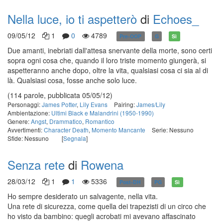
Nella luce, io ti aspetterò
di
Echoes_
09/05/12
1
0
4789
Pre-OOP
G
Sì
Due amanti, inebriati dall'attesa snervante della morte, sono certi
sopra ogni cosa che, quando il loro triste momento giungerà, si
aspetteranno anche dopo, oltre la vita, qualsiasi cosa ci sia al di
là. Qualsiasi cosa, fosse anche solo luce.
(114 parole, pubblicata 05/05/12)
Personaggi:
James Potter
,
Lily Evans
Pairing:
James/Lily
Ambientazione:
Ultimi Black e Malandrini (1950-1990)
Genere:
Angst
,
Drammatico
,
Romantico
Avvertimenti:
Character Death
,
Momento Mancante
Serie: Nessuno
Sfide: Nessuno
[
Segnala
]
Senza rete
di
Rowena
28/03/12
1
1
5336
Post-DH
PG
Sì
Ho sempre desiderato un salvagente, nella vita.
Una rete di sicurezza, come quella dei trapezisti di un circo che
ho visto da bambino: quegli acrobati mi avevano affascinato