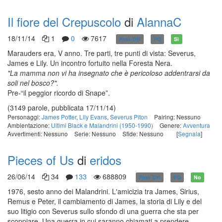
Il fiore del Crepuscolo
di
AlannaC
18/11/14
1
0
7617
Post-DH
PG
Sì
Marauders era, V anno. Tre parti, tre punti di vista: Severus,
James e Lily. Un incontro fortuito nella Foresta Nera.
"La mamma non vi ha insegnato che è pericoloso addentrarsi da
soli nel bosco?".
Pre-“il peggior ricordo di Snape”.
(3149 parole, pubblicata 17/11/14)
Personaggi:
James Potter
,
Lily Evans
,
Severus Piton
Pairing: Nessuno
Ambientazione:
Ultimi Black e Malandrini (1950-1990)
Genere:
Avventura
Avvertimenti: Nessuno
Serie: Nessuno
Sfide: Nessuno
[
Segnala
]
Pieces of Us
di
eridos
26/06/14
34
133
688809
Post-DH
PG
No
1976, sesto anno dei Malandrini. L'amicizia tra James, Sirius,
Remus e Peter, il cambiamento di James, la storia di Lily e del
suo litigio con Severus sullo sfondo di una guerra che sta per
scoppiare. Una guerra in cui saranno chiamati a prendere