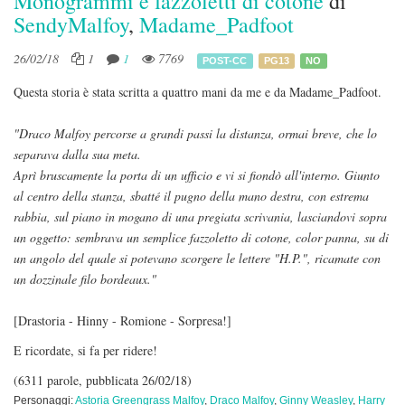
Monogrammi e fazzoletti di cotone
di
SendyMalfoy
,
Madame_Padfoot
26/02/18
1
1
7769
POST-CC
PG13
NO
Questa storia è stata scritta a quattro mani da me e da Madame_Padfoot.
"Draco Malfoy percorse a grandi passi la distanza, ormai breve, che lo
separava dalla sua meta.
Aprì bruscamente la porta di un ufficio e vi si fiondò all'interno. Giunto
al centro della stanza, sbatté il pugno della mano destra, con estrema
rabbia, sul piano in mogano di una pregiata scrivania, lasciandovi sopra
un oggetto: sembrava un semplice fazzoletto di cotone, color panna, su di
un angolo del quale si potevano scorgere le lettere "H.P.", ricamate con
un dozzinale filo bordeaux."
[Drastoria - Hinny - Romione - Sorpresa!]
E ricordate, si fa per ridere!
(6311 parole, pubblicata 26/02/18)
Personaggi:
Astoria Greengrass Malfoy
,
Draco Malfoy
,
Ginny Weasley
,
Harry