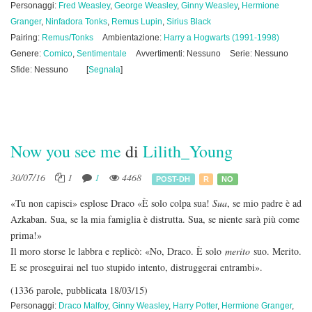
Personaggi:
Fred Weasley
,
George Weasley
,
Ginny Weasley
,
Hermione
Granger
,
Ninfadora Tonks
,
Remus Lupin
,
Sirius Black
Pairing:
Remus/Tonks
Ambientazione:
Harry a Hogwarts (1991-1998)
Genere:
Comico
,
Sentimentale
Avvertimenti: Nessuno
Serie: Nessuno
Sfide: Nessuno
[
Segnala
]
Now you see me
di
Lilith_Young
30/07/16
1
1
4468
POST-DH
R
NO
«Tu non capisci» esplose Draco «È solo colpa sua!
Sua
, se mio padre è ad
Azkaban. Sua, se la mia famiglia è distrutta. Sua, se niente sarà più come
prima!»
Il moro storse le labbra e replicò: «No, Draco. È solo
merito
suo. Merito.
E se proseguirai nel tuo stupido intento, distruggerai entrambi».
(1336 parole, pubblicata 18/03/15)
Personaggi:
Draco Malfoy
,
Ginny Weasley
,
Harry Potter
,
Hermione Granger
,