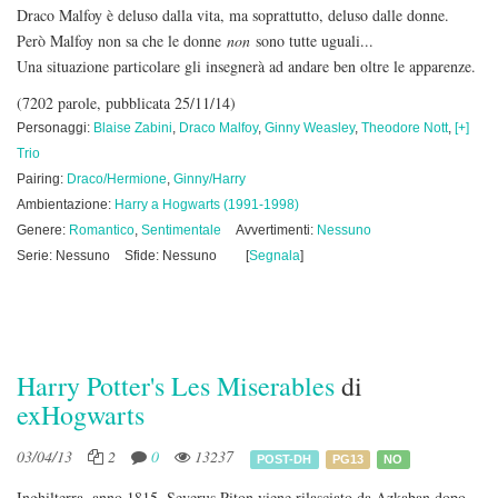
Draco Malfoy è deluso dalla vita, ma soprattutto, deluso dalle donne.
Però Malfoy non sa che le donne
non
sono tutte uguali...
Una situazione particolare gli insegnerà ad andare ben oltre le apparenze.
(7202 parole, pubblicata 25/11/14)
Personaggi:
Blaise Zabini
,
Draco Malfoy
,
Ginny Weasley
,
Theodore Nott
,
[+]
Trio
Pairing:
Draco/Hermione
,
Ginny/Harry
Ambientazione:
Harry a Hogwarts (1991-1998)
Genere:
Romantico
,
Sentimentale
Avvertimenti:
Nessuno
Serie: Nessuno
Sfide: Nessuno
[
Segnala
]
Harry Potter's Les Miserables
di
exHogwarts
03/04/13
2
0
13237
POST-DH
PG13
NO
Inghilterra, anno 1815. Severus Piton viene rilasciato da Azkaban dopo