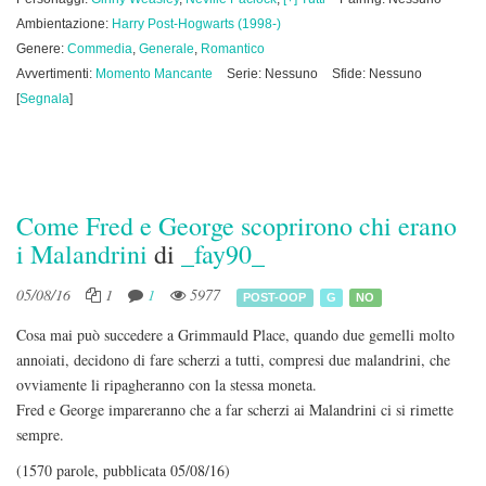
Ambientazione:
Harry Post-Hogwarts (1998-)
Genere:
Commedia
,
Generale
,
Romantico
Avvertimenti:
Momento Mancante
Serie: Nessuno
Sfide: Nessuno
[
Segnala
]
Come Fred e George scoprirono chi erano
i Malandrini
di
_fay90_
05/08/16
1
1
5977
POST-OOP
G
NO
Cosa mai può succedere a Grimmauld Place, quando due gemelli molto
annoiati, decidono di fare scherzi a tutti, compresi due malandrini, che
ovviamente li ripagheranno con la stessa moneta.
Fred e George impareranno che a far scherzi ai Malandrini ci si rimette
sempre.
(1570 parole, pubblicata 05/08/16)