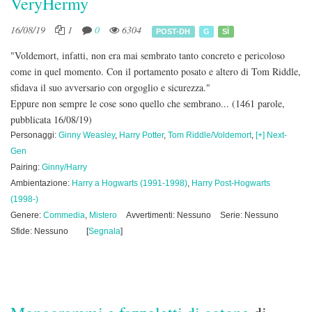
VeryHermy
16/08/19
1
0
6304
POST-DH
G
SÌ
"Voldemort, infatti, non era mai sembrato tanto concreto e pericoloso
come in quel momento. Con il portamento posato e altero di Tom Riddle,
sfidava il suo avversario con orgoglio e sicurezza."
Eppure non sempre le cose sono quello che sembrano...
(1461 parole,
pubblicata 16/08/19)
Personaggi:
Ginny Weasley
,
Harry Potter
,
Tom Riddle/Voldemort
,
[+] Next-
Gen
Pairing:
Ginny/Harry
Ambientazione:
Harry a Hogwarts (1991-1998)
,
Harry Post-Hogwarts
(1998-)
Genere:
Commedia
,
Mistero
Avvertimenti: Nessuno
Serie: Nessuno
Sfide: Nessuno
[
Segnala
]