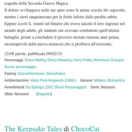
tragedia della Seconda Guerra Magica.
Il dolore avviluppava nelle sue spire scure le anime scucite dei superstiti,
mentre i cuori sanguinavano per le ferite inferte dalle perdite subite.
Eppure eccoli lì, riuniti sul binario che aveva sancito il loro ingresso nel
mondo degli adulti, gli studenti che avevano combattuto quell'ultima
battaglia, pronti a concludere il percorso iniziato insieme anni prima,
inconsapevoli della nuova minaccia che si profilava all'orizzonte.
(2108 parole, pubblicata 09/02/15)
Personaggi:
Draco Malfoy
,
Ginny Weasley
,
Harry Potter
,
Hermione Granger
,
Nuovo personaggio
Pairing:
Draco/Hermione
,
Ginny/Harry
Ambientazione:
Harry Post-Hogwarts (1998-)
Genere:
Mistero
,
Romantico
Avvertimenti:
No Epilogo
,
OOC (Fuori Personaggio)
Serie: Nessuno
Sfide: Nessuno
[
Segnala
]
The Keepsake Tales
di
ChocoCat