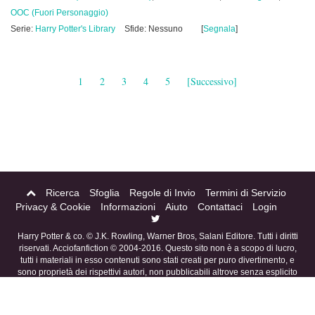
OOC (Fuori Personaggio)
Serie:
Harry Potter's Library
Sfide: Nessuno
[
Segnala
]
1
2
3
4
5
[Successivo]
Ricerca
Sfoglia
Regole di Invio
Termini di Servizio
Privacy & Cookie
Informazioni
Aiuto
Contattaci
Login
Harry Potter & co. © J.K. Rowling, Warner Bros, Salani Editore. Tutti i diritti
riservati. Acciofanfiction © 2004-2016. Questo sito non è a scopo di lucro,
tutti i materiali in esso contenuti sono stati creati per puro divertimento, e
sono proprietà dei rispettivi autori, non pubblicabili altrove senza esplicito
permesso da parte degli stessi.
eFiction
Credits