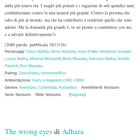
dalla più tenera età. I maghi più potenti e i ragazzini di soli quindici anni
combatteranno contro la mia nemesi più grande. Contro la persona che
odio di più al mondo, ma che ha contribuito a rendermi quello che sono
adesso. Ma la domanda più grande è, tu sei pronto a combattere con me,
e a salvarti definitivamente?»
(2680 parole, pubblicata 18/11/16)
Personaggi:
Draco Malfoy
,
Ginny Weasley
,
Harry Potter
,
Hermione Granger
,
Lucius Malfoy
,
Minerva McGranitt
,
Molly Weasley
,
Narcissa Malfoy
,
Neville
Paciock
,
Ron Weasley
Pairing:
Draco/Harry
,
Hermione/Ron
Ambientazione:
Harry a Hogwarts (1991-1998)
Genere:
Avventura
,
Commedia
,
Romantico
Avvertimenti: Nessuno
Serie: Nessuno
Sfide: Nessuno
[
Segnala
]
The wrong eyes
di
Adhara