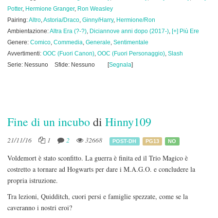
Potter
,
Hermione Granger
,
Ron Weasley
Pairing:
Altro
,
Astoria/Draco
,
Ginny/Harry
,
Hermione/Ron
Ambientazione:
Altra Era (?-?)
,
Diciannove anni dopo (2017-)
,
[+] Più Ere
Genere:
Comico
,
Commedia
,
Generale
,
Sentimentale
Avvertimenti:
OOC (Fuori Canon)
,
OOC (Fuori Personaggio)
,
Slash
Serie: Nessuno
Sfide: Nessuno
[
Segnala
]
Fine di un incubo
di
Hinny109
21/11/16
1
2
32668
POST-DH
PG13
NO
Voldemort è stato sconfitto. La guerra è finita ed il Trio Magico è
costretto a tornare ad Hogwarts per dare i M.A.G.O. e concludere la
propria istruzione.
Tra lezioni, Quidditch, cuori persi e famiglie spezzate, come se la
caveranno i nostri eroi?