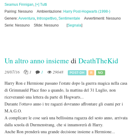
Seamus Finnigan
,
[+] Tutti
Pairing: Nessuno
Ambientazione:
Harry Post-Hogwarts (1998-)
Genere:
Avventura
,
Introspettivo
,
Sentimentale
Avvertimenti: Nessuno
Serie: Nessuno
Sfide: Nessuno
[
Segnala
]
Un altro anno insieme
di
DeathTheKid
28/07/16
1
1
29048
POST-DH
R
NO
Harry Ron e Hermione passano l'estate dopo la guerra magica nella casa
di Grimmauld Place fino a quando, la mattina del 31 Luglio, non
riceverannò una lettera da parte di Hogwarts...
Durante l'ottavo anno i tre ragazzi dovranno affrontare gli esami per i
M.A.G.O.
A complicare le cose sarà una bellissima ragazza del sesto anno, arrivata
dalla scuola di Durmenstrang, che si innamorerà di Harry.
Anche Ron prenderà una grande decisione insieme a Hermione...