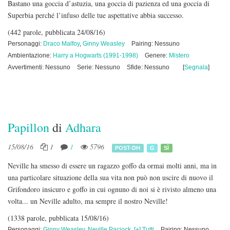
Bastano una goccia d’astuzia, una goccia di pazienza ed una goccia di
Superbia perché l’infuso delle tue aspettative abbia successo.
(442 parole, pubblicata 24/08/16)
Personaggi:
Draco Malfoy
,
Ginny Weasley
Pairing: Nessuno
Ambientazione:
Harry a Hogwarts (1991-1998)
Genere:
Mistero
Avvertimenti: Nessuno
Serie: Nessuno
Sfide: Nessuno
[
Segnala
]
Papillon
di
Adhara
15/08/16
1
1
5796
POST-DH
G
SÌ
Neville ha smesso di essere un ragazzo goffo da ormai molti anni, ma in
una particolare situazione della sua vita non può non uscire di nuovo il
Grifondoro insicuro e goffo in cui ognuno di noi si è rivisto almeno una
volta... un Neville adulto, ma sempre il nostro Neville!
(1338 parole, pubblicata 15/08/16)
Personaggi:
Ginny Weasley
,
Neville Paciock
,
[+] Tutti
Pairing: Nessuno