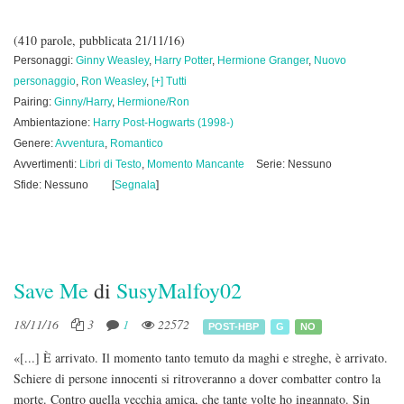
(410 parole, pubblicata 21/11/16)
Personaggi:
Ginny Weasley
,
Harry Potter
,
Hermione Granger
,
Nuovo
personaggio
,
Ron Weasley
,
[+] Tutti
Pairing:
Ginny/Harry
,
Hermione/Ron
Ambientazione:
Harry Post-Hogwarts (1998-)
Genere:
Avventura
,
Romantico
Avvertimenti:
Libri di Testo
,
Momento Mancante
Serie: Nessuno
Sfide: Nessuno
[
Segnala
]
Save Me
di
SusyMalfoy02
18/11/16
3
1
22572
POST-HBP
G
NO
«[...] È arrivato. Il momento tanto temuto da maghi e streghe, è arrivato.
Schiere di persone innocenti si ritroveranno a dover combatter contro la
morte. Contro quella vecchia amica, che tante volte ho ingannato. Sin