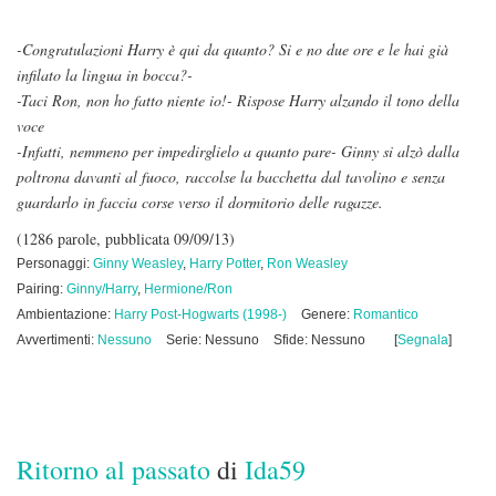
-Congratulazioni Harry è qui da quanto? Si e no due ore e le hai già
infilato la lingua in bocca?-
-Taci Ron, non ho fatto niente io!- Rispose Harry alzando il tono della
voce
-Infatti, nemmeno per impedirglielo a quanto pare- Ginny si alzò dalla
poltrona davanti al fuoco, raccolse la bacchetta dal tavolino e senza
guardarlo in faccia corse verso il dormitorio delle ragazze.
(1286 parole, pubblicata 09/09/13)
Personaggi:
Ginny Weasley
,
Harry Potter
,
Ron Weasley
Pairing:
Ginny/Harry
,
Hermione/Ron
Ambientazione:
Harry Post-Hogwarts (1998-)
Genere:
Romantico
Avvertimenti:
Nessuno
Serie: Nessuno
Sfide: Nessuno
[
Segnala
]
Ritorno al passato
di
Ida59