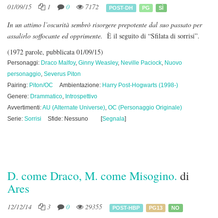
01/09/15
1
0
7172
POST-DH
PG
SÌ
In un attimo l’oscurità sembrò risorgere prepotente dal suo passato per
assalirlo soffocante ed opprimente.
È il seguito di “Sfilata di sorrisi”.
(1972 parole, pubblicata 01/09/15)
Personaggi:
Draco Malfoy
,
Ginny Weasley
,
Neville Paciock
,
Nuovo
personaggio
,
Severus Piton
Pairing:
Piton/OC
Ambientazione:
Harry Post-Hogwarts (1998-)
Genere:
Drammatico
,
Introspettivo
Avvertimenti:
AU (Alternate Universe)
,
OC (Personaggio Originale)
Serie:
Sorrisi
Sfide: Nessuno
[
Segnala
]
D. come Draco, M. come Misogino.
di
Ares
12/12/14
3
0
29355
POST-HBP
PG13
NO