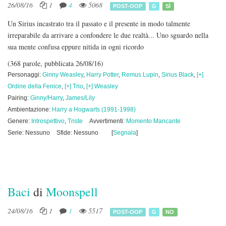
26/08/16
1
4
5068
POST-OOP
G
SÌ
Un Sirius incastrato tra il passato e il presente in modo talmente
irreparabile da arrivare a confondere le due realtà... Uno sguardo nella
sua mente confusa eppure nitida in ogni ricordo
(368 parole, pubblicata 26/08/16)
Personaggi:
Ginny Weasley
,
Harry Potter
,
Remus Lupin
,
Sirius Black
,
[+]
Ordine della Fenice
,
[+] Trio
,
[+] Weasley
Pairing:
Ginny/Harry
,
James/Lily
Ambientazione:
Harry a Hogwarts (1991-1998)
Genere:
Introspettivo
,
Triste
Avvertimenti:
Momento Mancante
Serie: Nessuno
Sfide: Nessuno
[
Segnala
]
Baci
di
Moonspell
24/08/16
1
1
5517
POST-OOP
G
NO