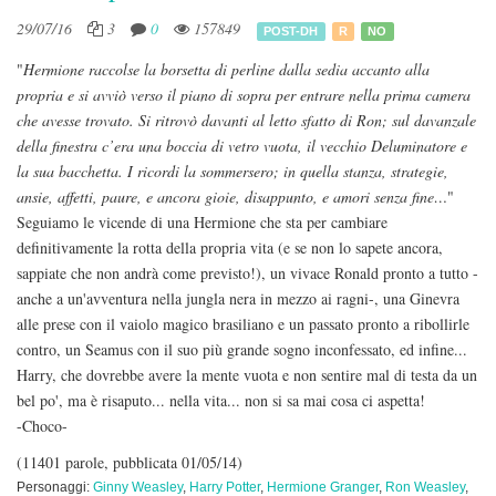
29/07/16
3
0
157849
POST-DH
R
NO
"
Hermione raccolse la borsetta di perline dalla sedia accanto alla
propria e si avviò verso il piano di sopra per entrare nella prima camera
che avesse trovato. Si ritrovò davanti al letto sfatto di Ron; sul davanzale
della finestra c’era una boccia di vetro vuota, il vecchio Deluminatore e
la sua bacchetta. I ricordi la sommersero; in quella stanza, strategie,
ansie, affetti, paure, e ancora gioie, disappunto, e amori senza fine…
"
Seguiamo le vicende di una Hermione che sta per cambiare
definitivamente la rotta della propria vita (e se non lo sapete ancora,
sappiate che non andrà come previsto!), un vivace Ronald pronto a tutto -
anche a un'avventura nella jungla nera in mezzo ai ragni-, una Ginevra
alle prese con il vaiolo magico brasiliano e un passato pronto a ribollirle
contro, un Seamus con il suo più grande sogno inconfessato, ed infine...
Harry, che dovrebbe avere la mente vuota e non sentire mal di testa da un
bel po', ma è risaputo... nella vita... non si sa mai cosa ci aspetta!
-Choco-
(11401 parole, pubblicata 01/05/14)
Personaggi:
Ginny Weasley
,
Harry Potter
,
Hermione Granger
,
Ron Weasley
,