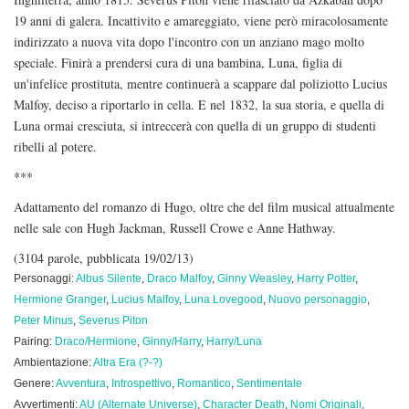
19 anni di galera. Incattivito e amareggiato, viene però miracolosamente
indirizzato a nuova vita dopo l'incontro con un anziano mago molto
speciale. Finirà a prendersi cura di una bambina, Luna, figlia di
un'infelice prostituta, mentre continuerà a scappare dal poliziotto Lucius
Malfoy, deciso a riportarlo in cella. E nel 1832, la sua storia, e quella di
Luna ormai cresciuta, si intreccerà con quella di un gruppo di studenti
ribelli al potere.
***
Adattamento del romanzo di Hugo, oltre che del film musical attualmente
nelle sale con Hugh Jackman, Russell Crowe e Anne Hathway.
(3104 parole, pubblicata 19/02/13)
Personaggi:
Albus Silente
,
Draco Malfoy
,
Ginny Weasley
,
Harry Potter
,
Hermione Granger
,
Lucius Malfoy
,
Luna Lovegood
,
Nuovo personaggio
,
Peter Minus
,
Severus Piton
Pairing:
Draco/Hermione
,
Ginny/Harry
,
Harry/Luna
Ambientazione:
Altra Era (?-?)
Genere:
Avventura
,
Introspettivo
,
Romantico
,
Sentimentale
Avvertimenti:
AU (Alternate Universe)
,
Character Death
,
Nomi Originali
,