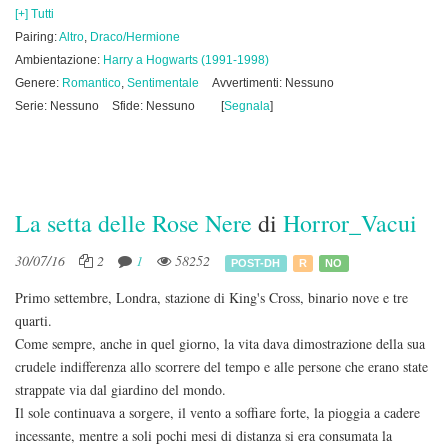
[+] Tutti
Pairing:
Altro
,
Draco/Hermione
Ambientazione:
Harry a Hogwarts (1991-1998)
Genere:
Romantico
,
Sentimentale
Avvertimenti: Nessuno
Serie: Nessuno
Sfide: Nessuno
[
Segnala
]
La setta delle Rose Nere
di
Horror_Vacui
30/07/16
2
1
58252
POST-DH
R
NO
Primo settembre, Londra, stazione di King's Cross, binario nove e tre
quarti.
Come sempre, anche in quel giorno, la vita dava dimostrazione della sua
crudele indifferenza allo scorrere del tempo e alle persone che erano state
strappate via dal giardino del mondo.
Il sole continuava a sorgere, il vento a soffiare forte, la pioggia a cadere
incessante, mentre a soli pochi mesi di distanza si era consumata la