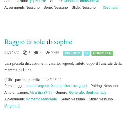
Ambientazione:
[+] Più Ere
Genere:
Generale
,
Introspettivo
Avvertimenti: Nessuno
Serie: Nessuno
Sfide: Nessuno
[
Segnala
]
Raggio di sole
di
sophie
05/12/11
1
3
5504
PRE-OOP
G
COMPLETA
Una piccola discussione in casa Lovegood, subito dopo il funerale della
mamma di Luna.
(1061 parole, pubblicata 23/11/11)
Personaggi:
Luna Lovegood
,
Xenophilius Lovegood
Pairing: Nessuno
Ambientazione:
Altra Era (?-?)
Genere:
Generale
,
Sentimentale
Avvertimenti:
Momento Mancante
Serie: Nessuno
Sfide: Nessuno
[
Segnala
]