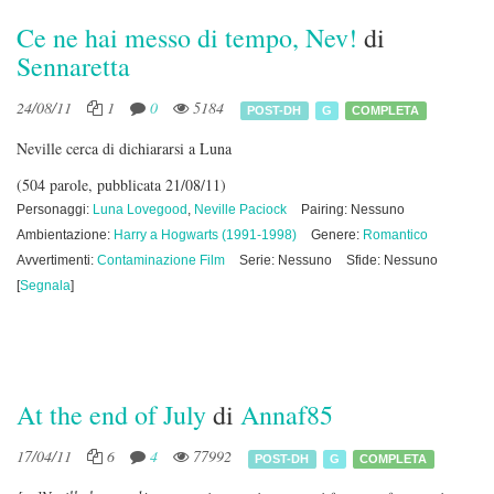
Ce ne hai messo di tempo, Nev!
di
Sennaretta
24/08/11
1
0
5184
POST-DH
G
COMPLETA
Neville cerca di dichiararsi a Luna
(504 parole, pubblicata 21/08/11)
Personaggi:
Luna Lovegood
,
Neville Paciock
Pairing: Nessuno
Ambientazione:
Harry a Hogwarts (1991-1998)
Genere:
Romantico
Avvertimenti:
Contaminazione Film
Serie: Nessuno
Sfide: Nessuno
[
Segnala
]
At the end of July
di
Annaf85
17/04/11
6
4
77992
POST-DH
G
COMPLETA