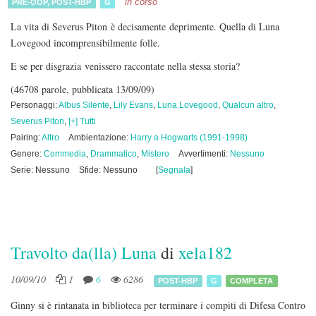
in corso
PRE-OOP
,
POST-HBP
G
La vita di Severus Piton è decisamente deprimente. Quella di Luna
Lovegood incomprensibilmente folle.
E se per disgrazia venissero raccontate nella stessa storia?
(46708 parole, pubblicata 13/09/09)
Personaggi:
Albus Silente
,
Lily Evans
,
Luna Lovegood
,
Qualcun altro
,
Severus Piton
,
[+] Tutti
Pairing:
Altro
Ambientazione:
Harry a Hogwarts (1991-1998)
Genere:
Commedia
,
Drammatico
,
Mistero
Avvertimenti:
Nessuno
Serie: Nessuno
Sfide: Nessuno
[
Segnala
]
Travolto da(lla) Luna
di
xela182
10/09/10
1
6
6286
POST-HBP
G
COMPLETA
Ginny si è rintanata in biblioteca per terminare i compiti di Difesa Contro