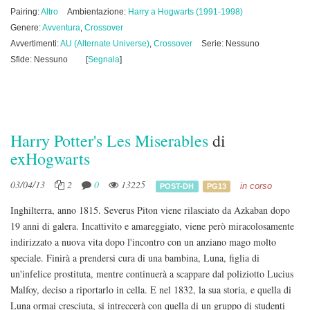
Pairing:
Altro
Ambientazione:
Harry a Hogwarts (1991-1998)
Genere:
Avventura
,
Crossover
Avvertimenti:
AU (Alternate Universe)
,
Crossover
Serie: Nessuno
Sfide: Nessuno
[
Segnala
]
Harry Potter's Les Miserables
di
exHogwarts
03/04/13
2
0
13225
in corso
POST-DH
PG13
Inghilterra, anno 1815. Severus Piton viene rilasciato da Azkaban dopo
19 anni di galera. Incattivito e amareggiato, viene però miracolosamente
indirizzato a nuova vita dopo l'incontro con un anziano mago molto
speciale. Finirà a prendersi cura di una bambina, Luna, figlia di
un'infelice prostituta, mentre continuerà a scappare dal poliziotto Lucius
Malfoy, deciso a riportarlo in cella. E nel 1832, la sua storia, e quella di
Luna ormai cresciuta, si intreccerà con quella di un gruppo di studenti