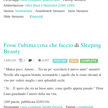
Personaggi:
Luna Lovegood
,
Qualcun altro
Pairing: Nessuno
Ambientazione:
Ultimi Black e Malandrini (1950-1990)
Genere:
Sentimentale
Avvertimenti: Nessuno
Serie: Nessuno
Sfide: Nessuno
[
Segnala
]
Fosse l'ultima cosa che faccio
di
Sleeping
Beauty
13/01/10
1
2
6397
POST-DH
PG13
COMPLETA
“ Manca poco, Amore… Tra un po’ scoccherà il nuovo anno” sussurrò
Neville alla ragazza bionda, scostandole i capelli che le erano davanti al
viso per vedere meglio i suoi splendidi occhi.
“ Si… E spero che sia un buon anno, come quello appena passato.” Disse
Luna guardando l’amore della sua vita.
(269 parole, pubblicata 02/01/10)
Personaggi:
Luna Lovegood
,
Neville Paciock
Pairing:
Luna/Neville