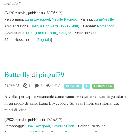
arrivato."
(3420 parole, pubblicata 26/05/12)
Personaggi:
Luna Lovegood
,
Neville Paciock
Pairing:
Luna/Neville
Ambientazione:
Harry a Hogwarts (1991-1998)
Genere:
Romantico
Avvertimenti:
OOC (Fuori Canon)
,
Songfic
Serie: Nessuno
Sfide: Nessuno
[
Segnala
]
Butterfly
di
pingui79
21/04/12
1
1
5651
POST-DH
G
COMPLETA
A volte, per capire veramente come vanno le cose, è sufficiente guardarle
in un modo diverso. Luna Lovegood e Severus Piton: una storia, due
punti di vista.
(2988 parole, pubblicata 17/04/12)
Personaggi:
Luna Lovegood
,
Severus Piton
Pairing: Nessuno