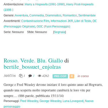
Ambientazione:
Harry a Hogwarts (1991-1998)
,
Harry Post-Hogwarts
(1998-)
Genere:
Avventura
,
Commedia
,
Drammatico
,
Romantico
,
Sentimentale
Avvertimenti:
Contaminazione Film
,
Informazioni JKR
,
Libri di Testo
,
OC
(Personaggio Originale)
,
OOC (Fuori Personaggio)
Serie: Nessuno
Sfide: Nessuno
[
Segnala
]
Rosso. Verde. Blu. Giallo
di
bertile_bossuet_enjolras
30/07/16
1
1
4262
in corso
PRE-OOP
R
George e Fred Weasley devono iniziare il loro quinto anno ad Hogwarts,
quando una scoperta molto importante cambierà le loro vite per
sempre....
(886 parole, pubblicata 15/11/14)
Personaggi:
Fred Weasley
,
George Weasley
,
Luna Lovegood
,
Nuovo
personaggio