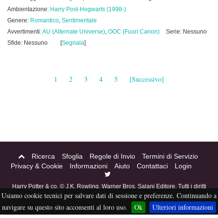
Ambientazione:
Harry Post-Hogwarts (1998-)
Genere:
Romantico
,
Sentimentale
Avvertimenti:
AU (Alternate Universe)
,
OOC (Fuori Canon)
Serie: Nessuno
Sfide: Nessuno
[
Segnala
]
1
2
3
4
5
[Successivo]
Ricerca
Sfoglia
Regole di Invio
Termini di Servizio
Privacy & Cookie
Informazioni
Aiuto
Contattaci
Login
Harry Potter & co. © J.K. Rowling, Warner Bros, Salani Editore. Tutti i diritti
Usiamo cookie tecnici per salvare dati di sessione e preferenze. Continuando a
riservati. Acciofanfiction © 2004-2016. Questo sito non è a scopo di lucro,
tutti i materiali in esso contenuti sono stati creati per puro divertimento, e
navigare su questo sito acconsenti al loro uso.
Ok
Ulteriori informazioni
sono proprietà dei rispettivi autori, non pubblicabili altrove senza esplicito