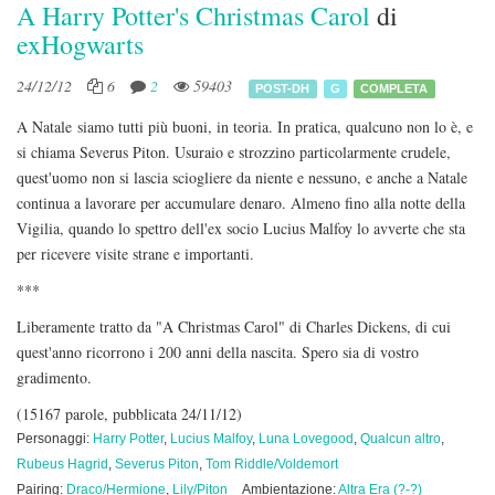
A Harry Potter's Christmas Carol
di
exHogwarts
24/12/12
6
2
59403
POST-DH
G
COMPLETA
A Natale siamo tutti più buoni, in teoria. In pratica, qualcuno non lo è, e
si chiama Severus Piton. Usuraio e strozzino particolarmente crudele,
quest'uomo non si lascia sciogliere da niente e nessuno, e anche a Natale
continua a lavorare per accumulare denaro. Almeno fino alla notte della
Vigilia, quando lo spettro dell'ex socio Lucius Malfoy lo avverte che sta
per ricevere visite strane e importanti.
***
Liberamente tratto da "A Christmas Carol" di Charles Dickens, di cui
quest'anno ricorrono i 200 anni della nascita. Spero sia di vostro
gradimento.
(15167 parole, pubblicata 24/11/12)
Personaggi:
Harry Potter
,
Lucius Malfoy
,
Luna Lovegood
,
Qualcun altro
,
Rubeus Hagrid
,
Severus Piton
,
Tom Riddle/Voldemort
Pairing:
Draco/Hermione
,
Lily/Piton
Ambientazione:
Altra Era (?-?)