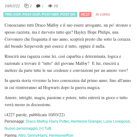
10/03/22
1
1
10
in corso
PRE-OOP
,
POST-OOP
,
POST-HBP
,
POST-DH
NC17
Conosciamo tutti Draco Malfoy e il suo essere arrogante, un po' stronzo e
spesso razzista, ma è davvero tutto qui? Hayley Hope Philips, una
Corvonero che frequenta il suo anno, scoprirà presto che sotto la corazza
del biondo Serpeverde può esserci il tutto, oppure il nulla.
Riuscirà una ragazza come lei, così caparbia e determinata, logica e
razionale a trovare il "tutto" del giovane Malfoy? E lui, riuscirà a
mettere da parte tutte le sue credenze e convinzioni per un amore vero?
In questa storia vivremo la loro conoscenza dal primo anno, fino all'anno
in cui rientreranno ad Hogwarts dopo la guerra magica.
Amore, intrighi, magia, passione e potere, tutto entrerà in gioco e tutto
verrà messo in discussione.
(4227 parole, pubblicata 10/03/22)
Personaggi:
Draco Malfoy
,
Harry Potter
,
Hermione Granger
,
Luna Lovegood
,
Nuovo personaggio
,
[+] Tutti
Pairing:
Altro
,
Ginny/Harry
,
Hermione/Ron