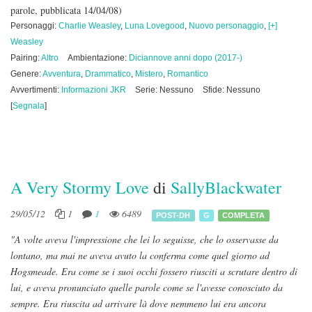
parole, pubblicata 14/04/08)
Personaggi:
Charlie Weasley
,
Luna Lovegood
,
Nuovo personaggio
,
[+]
Weasley
Pairing:
Altro
Ambientazione:
Diciannove anni dopo (2017-)
Genere:
Avventura
,
Drammatico
,
Mistero
,
Romantico
Avvertimenti:
Informazioni JKR
Serie: Nessuno
Sfide: Nessuno
[
Segnala
]
A Very Stormy Love
di
SallyBlackwater
29/05/12
1
1
6489
POST-DH
G
COMPLETA
"A volte aveva l'impressione che lei lo seguisse, che lo osservasse da
lontano, ma mai ne aveva avuto la conferma come quel giorno ad
Hogsmeade. Era come se i suoi occhi fossero riusciti a scrutare dentro di
lui, e aveva pronunciato quelle parole come se l'avesse conosciuto da
sempre. Era riuscita ad arrivare là dove nemmeno lui era ancora