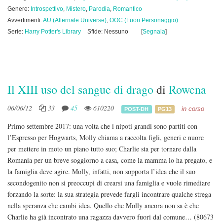
Genere:
Introspettivo
,
Mistero
,
Parodia
,
Romantico
Avvertimenti:
AU (Alternate Universe)
,
OOC (Fuori Personaggio)
Serie:
Harry Potter's Library
Sfide: Nessuno
[
Segnala
]
Il XIII uso del sangue di drago
di
Rowena
06/06/12
33
45
610220
in corso
POST-DH
PG13
Primo settembre 2017: una volta che i nipoti grandi sono partiti con
l’Espresso per Hogwarts, Molly chiama a raccolta figli, generi e nuore
per mettere in moto un piano tutto suo; Charlie sta per tornare dalla
Romania per un breve soggiorno a casa, come la mamma lo ha pregato, e
la famiglia deve agire. Molly, infatti, non sopporta l’idea che il suo
secondogenito non si preoccupi di crearsi una famiglia e vuole rimediare
forzando la sorte: la sua strategia prevede fargli incontrare qualche strega
nella speranza che cambi idea. Quello che Molly ancora non sa è che
Charlie ha già incontrato una ragazza davvero fuori dal comune…
(80673