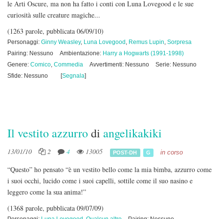
le Arti Oscure, ma non ha fatto i conti con Luna Lovegood e le sue
curiosità sulle creature magiche...
(1263 parole, pubblicata 06/09/10)
Personaggi:
Ginny Weasley
,
Luna Lovegood
,
Remus Lupin
,
Sorpresa
Pairing: Nessuno
Ambientazione:
Harry a Hogwarts (1991-1998)
Genere:
Comico
,
Commedia
Avvertimenti: Nessuno
Serie: Nessuno
Sfide: Nessuno
[
Segnala
]
Il vestito azzurro
di
angelikakiki
13/01/10
2
4
13005
in corso
POST-DH
G
“Questo” ho pensato “è un vestito bello come la mia bimba, azzurro come
i suoi occhi, lucido come i suoi capelli, sottile come il suo nasino e
leggero come la sua anima!”
(1368 parole, pubblicata 09/07/09)