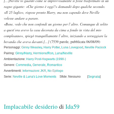
[...]Neville lo guardò come se improvvisamente si fosse trasformato in un
ragno gigante: «Che giorno è oggi?» domandò dopo qualche secondo.
«Il 25 luglio», rispose pronto Harry, ma non capendo dove Neville
volesse andare a parare.
«Bene, vedo che non confondi un giorno per l’altro. Comunque di solito
a quest’ora avevo la casa decorata da cima a fondo in vista del mio
compleanno», spiegò tranquillamente l’altro, iniziando a sorseggiare la
bevanda che aveva davanti.[...]
(7539 parole, pubblicata 06/08/09)
Personaggi:
Ginny Weasley
,
Harry Potter
,
Luna Lovegood
,
Neville Paciock
Pairing:
Ginny/Harry
,
Hermione/Ron
,
Luna/Neville
Ambientazione:
Harry Post-Hogwarts (1998-)
Genere:
Commedia
,
Generale
,
Romantico
Avvertimenti:
Informazioni JKR
,
No Epilogo
Serie:
Neville & Luna's Love Moments
Sfide: Nessuno
[
Segnala
]
Implacabile desiderio
di
Ida59