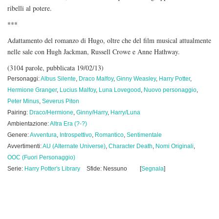
ribelli al potere.
***
Adattamento del romanzo di Hugo, oltre che del film musical attualmente
nelle sale con Hugh Jackman, Russell Crowe e Anne Hathway.
(3104 parole, pubblicata 19/02/13)
Personaggi:
Albus Silente
,
Draco Malfoy
,
Ginny Weasley
,
Harry Potter
,
Hermione Granger
,
Lucius Malfoy
,
Luna Lovegood
,
Nuovo personaggio
,
Peter Minus
,
Severus Piton
Pairing:
Draco/Hermione
,
Ginny/Harry
,
Harry/Luna
Ambientazione:
Altra Era (?-?)
Genere:
Avventura
,
Introspettivo
,
Romantico
,
Sentimentale
Avvertimenti:
AU (Alternate Universe)
,
Character Death
,
Nomi Originali
,
OOC (Fuori Personaggio)
Serie:
Harry Potter's Library
Sfide: Nessuno
[
Segnala
]