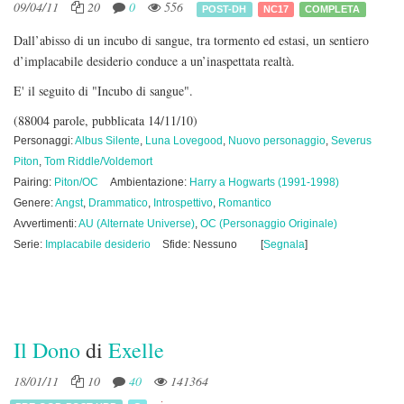
09/04/11
20
0
556
POST-DH
NC17
COMPLETA
Dall’abisso di un incubo di sangue, tra tormento ed estasi, un sentiero
d’implacabile desiderio conduce a un’inaspettata realtà.
E' il seguito di "Incubo di sangue".
(88004 parole, pubblicata 14/11/10)
Personaggi:
Albus Silente
,
Luna Lovegood
,
Nuovo personaggio
,
Severus
Piton
,
Tom Riddle/Voldemort
Pairing:
Piton/OC
Ambientazione:
Harry a Hogwarts (1991-1998)
Genere:
Angst
,
Drammatico
,
Introspettivo
,
Romantico
Avvertimenti:
AU (Alternate Universe)
,
OC (Personaggio Originale)
Serie:
Implacabile desiderio
Sfide: Nessuno
[
Segnala
]
Il Dono
di
Exelle
18/01/11
10
40
141364