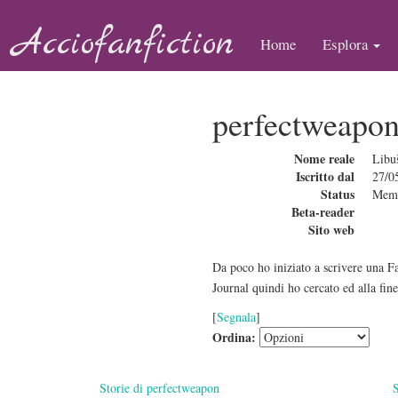
Acciofanfiction
Home
Esplora
perfectweapon
Nome reale
Libu
Iscritto dal
27/0
Status
Mem
Beta-reader
Sito web
Da poco ho iniziato a scrivere una Fa
Journal quindi ho cercato ed alla fin
[
Segnala
]
Ordina:
Storie di perfectweapon
S