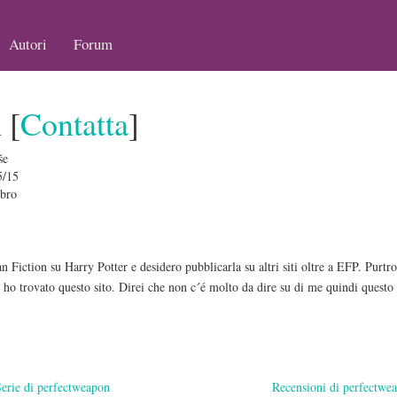
Autori
Forum
 [
Contatta
]
še
5/15
bro
n Fiction su Harry Potter e desidero pubblicarla su altri siti oltre a EFP. Purt
e ho trovato questo sito. Direi che non c´é molto da dire su di me quindi questo 
erie di perfectweapon
Recensioni di perfectwe