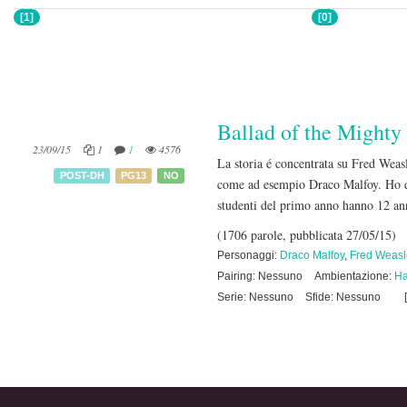
[1]
[0]
Ballad of the Mighty
23/09/15
1
1
4576
La storia é concentrata su Fred Weas
POST-DH
PG13
NO
come ad esempio Draco Malfoy. Ho dov
studenti del primo anno hanno 12 ann
(1706 parole, pubblicata 27/05/15)
Personaggi:
Draco Malfoy
,
Fred Weasl
Pairing: Nessuno
Ambientazione:
Ha
Serie: Nessuno
Sfide: Nessuno
[