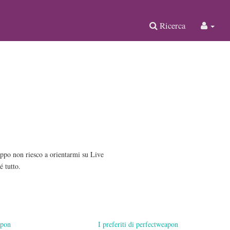
Ricerca
roppo non riesco a orientarmi su Live
é tutto.
apon
I preferiti di perfectweapon