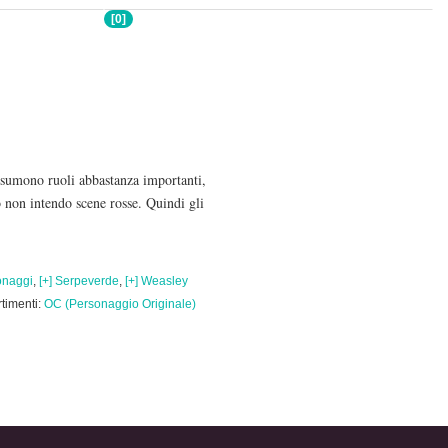
[0]
ssumono ruoli abbastanza importanti,
 non intendo scene rosse. Quindi gli
onaggi
,
[+] Serpeverde
,
[+] Weasley
timenti:
OC (Personaggio Originale)