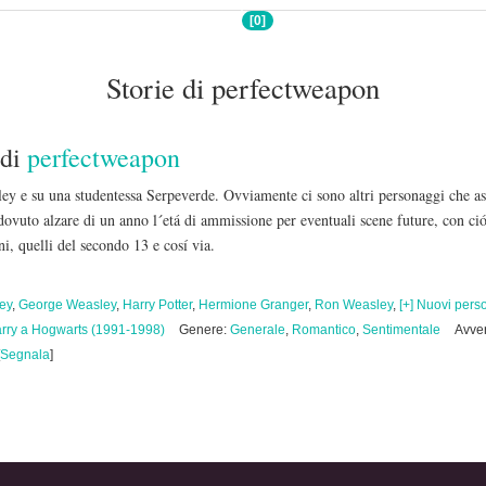
[0]
Storie di perfectweapon
di
perfectweapon
ley e su una studentessa Serpeverde. Ovviamente ci sono altri personaggi che a
uto alzare di un anno l´etá di ammissione per eventuali scene future, con ció
i, quelli del secondo 13 e cosí via.
ey
,
George Weasley
,
Harry Potter
,
Hermione Granger
,
Ron Weasley
,
[+] Nuovi pers
rry a Hogwarts (1991-1998)
Genere:
Generale
,
Romantico
,
Sentimentale
Avver
Segnala
]