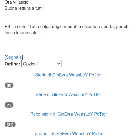
Ora vi lascio.
Buona lettura a tutti!
PS. la serie "Tutta colpa degli ormoni" è diventata aperta, per chi
fosse interessato...
[
Segnala
]
Ordina:
Storie di GinEvra WeasLeY PoTter
[9]
Serie di GinEvra WeasLeY PoTter
[1]
Recensioni di GinEvra WeasLeY PoTter
[21]
I preferiti di GinEvra WeasLeY PoTter