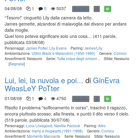
04/08/08
1
5
5037
Post-DH
G
Sì
“Tesoro!” cinguettò Lily dalla camera da letto.
James gemette, alzandosi di malavoglia dal divano per andare
dalla moglie.
Quel tono poteva significare solo una cosa…
(411 parole,
pubblicata 03/08/08)
Personaggi:
James Potter
,
Lily Evans
Pairing:
James/Lily
Ambientazione:
Ultimi Black e Malandrini (1950-1990)
Genere:
Comico
Avvertimenti: Nessuno
Serie:
Tutta colpa degli ormoni...
Sfide: Nessuno
[
Segnala
]
Lui, lei, la nuvola e poi...
di
GinEvra
WeasLeY PoTter
01/08/08
1
4
4750
Post-DH
G
Sì
Risolto il problema "soffocamento in corso", trascinò il ragazzo,
ancora piuttosto scosso, alla finesta, e puntò il dito verso il cielo.
(519 parole, pubblicata 30/07/08)
Personaggi:
Luna Lovegood
,
Neville Paciock
Pairing:
Altro
Ambientazione:
Harry a Hogwarts (1991-1998)
Genere:
Comico
Avvertimenti:
Momento Mancante
Serie: Nessuno
Sfide: Nessuno