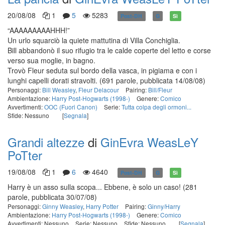
20/08/08
1
5
5283
Post-DH
G
Sì
“AAAAAAAAAHHH!”
Un urlo squarciò la quiete mattutina di Villa Conchiglia.
Bill abbandonò il suo rifugio tra le calde coperte del letto e corse
verso sua moglie, in bagno.
Trovò Fleur seduta sul bordo della vasca, in pigiama e con i
lunghi capelli dorati stravolti.
(691 parole, pubblicata 14/08/08)
Personaggi:
Bill Weasley
,
Fleur Delacour
Pairing:
Bill/Fleur
Ambientazione:
Harry Post-Hogwarts (1998-)
Genere:
Comico
Avvertimenti:
OOC (Fuori Canon)
Serie:
Tutta colpa degli ormoni...
Sfide: Nessuno
[
Segnala
]
Grandi altezze
di
GinEvra WeasLeY
PoTter
19/08/08
1
6
4640
Post-DH
G
Sì
Harry è un asso sulla scopa... Ebbene, è solo un caso!
(281
parole, pubblicata 30/07/08)
Personaggi:
Ginny Weasley
,
Harry Potter
Pairing:
Ginny/Harry
Ambientazione:
Harry Post-Hogwarts (1998-)
Genere:
Comico
Avvertimenti: Nessuno
Serie: Nessuno
Sfide: Nessuno
[
Segnala
]