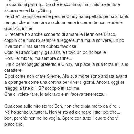
In quanto ai pairing... So che è scontato, ma il mio preferito è
sicuramente Harry/Ginny.
Perchè? Semplicemente perchè Ginny ha aspettato per così tanto
tempo, che mi sembra assolutamente incoerente non renderle
giustizia, infine.
Di recente ho anche scoperto di amare le Hermione/Draco,
coppia che riuscirò sempre a leggere, ma mai a scrivere, un pò
inverosimili ma senza dubbio favolose!
Odio le Draco/Ginny, gli slash, e trovo un pò noiose le
Ron/Hermione, ma sempre carine...
Il mio personaggio preferito è Ginny. Mi piace la sua forza e il suo
carattere.
E poi come non citare Silente. Alla sua morte sono andata avanti
a opiangere come una cretina per diversi giorni. Ancora oggi se
rileggo la fine di HBP scoppio in lacrime.
Che ci volete fare, lo adoravo e mi faceva tenerezza...
Qualcosa sulle mie storie: Beh, non che ci sia molto da dire...
Ne ho scritte 9, tuttora. Non vi sto ad elencare i titoli perchè...
beh, perchè non ne ho voglia. Spero con tutto il cuore che vi
piacciano.