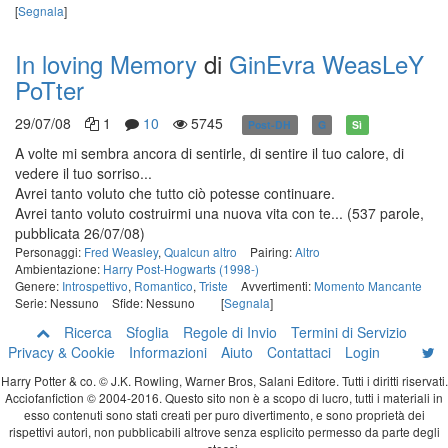
[
Segnala
]
In loving Memory
di
GinEvra WeasLeY
PoTter
29/07/08
1
10
5745
Post-DH
G
Sì
A volte mi sembra ancora di sentirle, di sentire il tuo calore, di
vedere il tuo sorriso...
Avrei tanto voluto che tutto ciò potesse continuare.
Avrei tanto voluto costruirmi una nuova vita con te...
(537 parole,
pubblicata 26/07/08)
Personaggi:
Fred Weasley
,
Qualcun altro
Pairing:
Altro
Ambientazione:
Harry Post-Hogwarts (1998-)
Genere:
Introspettivo
,
Romantico
,
Triste
Avvertimenti:
Momento Mancante
Serie: Nessuno
Sfide: Nessuno
[
Segnala
]
Ricerca
Sfoglia
Regole di Invio
Termini di Servizio
Privacy & Cookie
Informazioni
Aiuto
Contattaci
Login
Harry Potter & co. © J.K. Rowling, Warner Bros, Salani Editore. Tutti i diritti riservati.
Acciofanfiction © 2004-2016. Questo sito non è a scopo di lucro, tutti i materiali in
esso contenuti sono stati creati per puro divertimento, e sono proprietà dei
rispettivi autori, non pubblicabili altrove senza esplicito permesso da parte degli