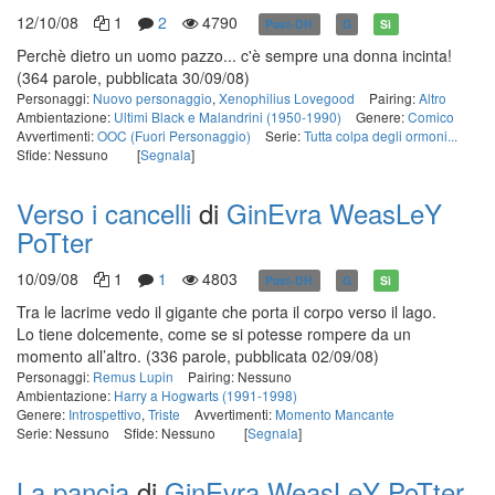
12/10/08
1
2
4790
Post-DH
G
Sì
Perchè dietro un uomo pazzo... c'è sempre una donna incinta!
(364 parole, pubblicata 30/09/08)
Personaggi:
Nuovo personaggio
,
Xenophilius Lovegood
Pairing:
Altro
Ambientazione:
Ultimi Black e Malandrini (1950-1990)
Genere:
Comico
Avvertimenti:
OOC (Fuori Personaggio)
Serie:
Tutta colpa degli ormoni...
Sfide: Nessuno
[
Segnala
]
Verso i cancelli
di
GinEvra WeasLeY
PoTter
10/09/08
1
1
4803
Post-DH
G
Sì
Tra le lacrime vedo il gigante che porta il corpo verso il lago.
Lo tiene dolcemente, come se si potesse rompere da un
momento all’altro.
(336 parole, pubblicata 02/09/08)
Personaggi:
Remus Lupin
Pairing: Nessuno
Ambientazione:
Harry a Hogwarts (1991-1998)
Genere:
Introspettivo
,
Triste
Avvertimenti:
Momento Mancante
Serie: Nessuno
Sfide: Nessuno
[
Segnala
]
La pancia
di
GinEvra WeasLeY PoTter