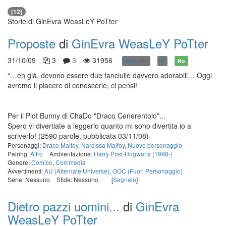
[12]
Storie di GinEvra WeasLeY PoTter
Proposte
di
GinEvra WeasLeY PoTter
31/10/09
3
3
31956
Post-DH
G
No
“…eh già, devono essere due fanciulle davvero adorabili… Oggi
avremo il piacere di conoscerle, ci pensi!
Per il Plot Bunny di ChaDo "Draco Cenerentolo"...
Spero vi divertiate a leggerlo quanto mi sono divertita io a
scriverlo!
(2590 parole, pubblicata 03/11/08)
Personaggi:
Draco Malfoy
,
Narcissa Malfoy
,
Nuovo personaggio
Pairing:
Altro
Ambientazione:
Harry Post-Hogwarts (1998-)
Genere:
Comico
,
Commedia
Avvertimenti:
AU (Alternate Universe)
,
OOC (Fuori Personaggio)
Serie: Nessuno
Sfide: Nessuno
[
Segnala
]
Dietro pazzi uomini...
di
GinEvra
WeasLeY PoTter