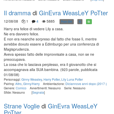
Il dramma
di
GinEvra WeasLeY PoTter
12/08/08
1
4
5885
Post-DH
G
Sì
Harry era felice di vedere Lily a casa.
Ne era davvero felice.
E non era neanche sorpreso dal fatto che fosse lì, mentre
avrebbe dovuto essere a Edimburgo per una conferenza di
Magisprudenza.
Aveva spesso fatto delle improvvisate a casa, non se ne
preoccupava.
La cosa che lo lasciava perplesso, era il giovanotto che si
accompagnava alla SUA bambina.
(923 parole, pubblicata
01/08/08)
Personaggi:
Ginny Weasley
,
Harry Potter
,
Lily Luna Potter
Pairing:
Altro
,
Ginny/Harry
Ambientazione:
Diciannove anni dopo (2017-)
Genere:
Comico
Avvertimenti: Nessuno
Serie: Nessuno
Sfide: Nessuno
[
Segnala
]
Strane Voglie
di
GinEvra WeasLeY
PoTter