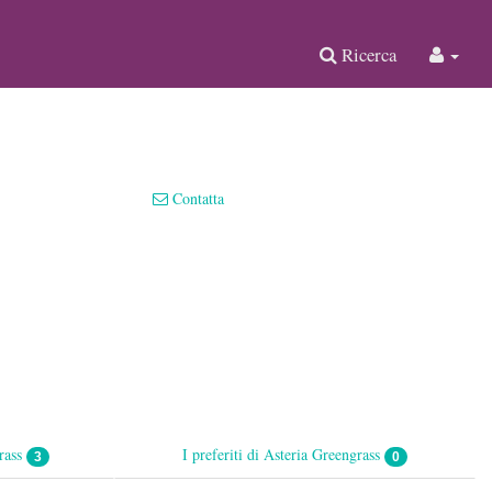
Ricerca
Contatta
grass
I preferiti di Asteria Greengrass
3
0