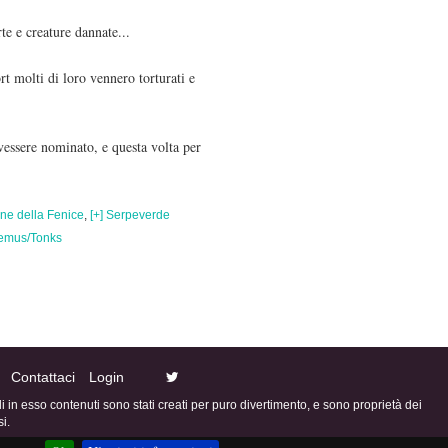
te e creature dannate...
t molti di loro vennero torturati e
vessere nominato, e questa volta per
ine della Fenice
,
[+] Serpeverde
emus/Tonks
Contattaci
Login
ali in esso contenuti sono stati creati per puro divertimento, e sono proprietà dei
i.