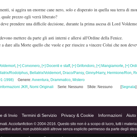
menti, si aggira un enorme cane nero, solo e disperato in quella sua terra di mor
a quale prezzo egli verrà liberato?
eve prendere una difficile decisione, durante la prima ascesa di Lord Voldemor
evono mettere da parte gli asti interni e allersi all'Ordine della Fenice.
e a dare alla Morte quello che vuole e per riuscire a vincere Colui che non deve
Voldemort
,
[+] Corvonero
,
[+] Docenti e staff
,
[+] Grifondoro
,
[+] Mangiamorte
,
[+] Ord
llatrix/Rodolphus
,
Bellatrix/Voldemort
,
Draco/Pansy
,
Ginny/Harry
,
Hermione/Ron
,
R
91-1998)
Genere:
Avventura
,
Drammatico
,
Mistero
Informazioni JKR
,
Nomi Originali
Serie: Nessuno
Sfide: Nessuno
[
Segnala
]
e di Invio
Termini di Servizio
Privacy & Cookie
Informazioni
Aiuto
servati. Acciofanfiction © 2004-2016. Questo sito non è a scopo di lucro, tutti i materi
ispettivi autori, non pubblicabili altrove senza esplicito permesso da parte degli stess