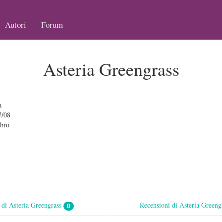
Autori
Forum
Asteria Greengrass
a
7/08
bro
 di Asteria Greengrass
Recensioni di Asteria Green
0