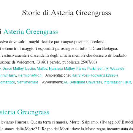
Storie di Asteria Greengrass
i
Asteria Greengrass
usivo dove solo i maghi ricchi e purosangue possono accedervi.
i e cene tra i maggiori esponenti purosangue di tutta la Gran Bretagna.
ed esclusivamente i discendenti degli antichi membri che decisero di fondarlo.
truzione di Voldemort,
(31801 parole, pubblicata 25/07/08)
y
,
Draco Malfoy
,
Lucius Malfoy
,
Narcissa Malfoy
,
Pansy Parkinson
,
[+] Weasley
inny/Harry
,
Hermione/Ron
Ambientazione:
Harry Post-Hogwarts (1998-)
omantico
,
Sentimentale
Avvertimenti:
AU (Alternate Universe)
,
Informazioni JKR
,
steria Greengrass
leviamo l'ancora. Questa terra ci annoia, Morte. Salpiamo. (Ilviaggio,C.Baudel
lla stanza della Morte? Il Regno dei Morti, dove la Morte regna incontrastata da