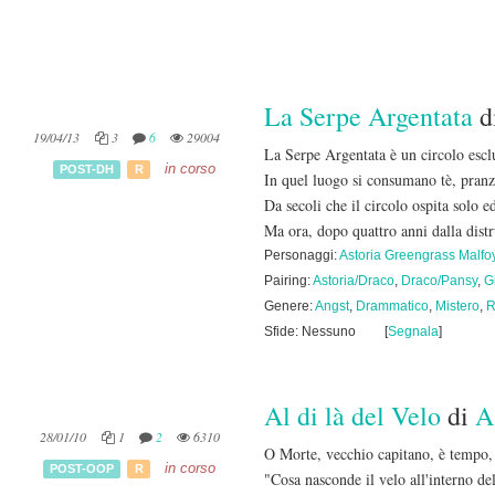
La Serpe Argentata
d
19/04/13
3
6
29004
La Serpe Argentata è un circolo escl
in corso
POST-DH
R
In quel luogo si consumano tè, pranz
Da secoli che il circolo ospita solo 
Ma ora, dopo quattro anni dalla dis
Personaggi:
Astoria Greengrass Malfo
Pairing:
Astoria/Draco
,
Draco/Pansy
,
G
Genere:
Angst
,
Drammatico
,
Mistero
,
R
Sfide: Nessuno
[
Segnala
]
Al di là del Velo
di
A
28/01/10
1
2
6310
O Morte, vecchio capitano, è tempo, 
in corso
POST-OOP
R
"Cosa nasconde il velo all'interno de