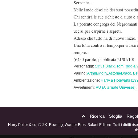
Serpente...
Nelle lande desolate dei suoi possedi
Chi sentirà le sue richieste d'aiuto e 
La potente congrega dei Negromanti d
uccisi,per carpirne i segreti.
Adesso che tutto ha di nuovo inizio, d
Una lotta contro il tempo,per riuscir
sempre.
(6430 parole, pubblicata 21/01/10)
Personaggi:
Sirius Black
,
Tom Riddle/
Pairing:
Arthur/Molly
,
Astoria/Draco
,
Be
Ambientazione:
Harry a Hogwarts (19
Avvertimenti:
AU (Alternate Universe)
,
Ricerca
Sfoglia
Regol
Harry Potter & co. © J.K. Rowling, Warner Bros, Salani Editore. Tutti i diritti ri
r