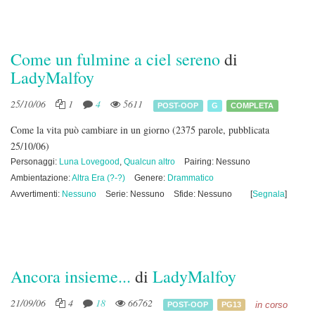
Come un fulmine a ciel sereno
di
LadyMalfoy
25/10/06
1
4
5611
POST-OOP
G
COMPLETA
Come la vita può cambiare in un giorno
(2375 parole, pubblicata
25/10/06)
Personaggi:
Luna Lovegood
,
Qualcun altro
Pairing: Nessuno
Ambientazione:
Altra Era (?-?)
Genere:
Drammatico
Avvertimenti:
Nessuno
Serie: Nessuno
Sfide: Nessuno
[
Segnala
]
Ancora insieme...
di
LadyMalfoy
21/09/06
4
18
66762
in corso
POST-OOP
PG13