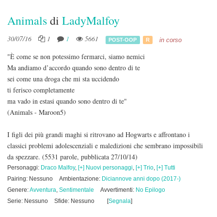
Animals
di
LadyMalfoy
30/07/16
1
1
5661
in corso
POST-OOP
R
"È come se non potessimo fermarci, siamo nemici
Ma andiamo d’accordo quando sono dentro di te
sei come una droga che mi sta uccidendo
ti ferisco completamente
ma vado in estasi quando sono dentro di te"
(Animals - Maroon5)
I figli dei più grandi maghi si ritrovano ad Hogwarts e affrontano i
classici problemi adolescenziali e maledizioni che sembrano impossibili
da spezzare.
(5531 parole, pubblicata 27/10/14)
Personaggi:
Draco Malfoy
,
[+] Nuovi personaggi
,
[+] Trio
,
[+] Tutti
Pairing: Nessuno
Ambientazione:
Diciannove anni dopo (2017-)
Genere:
Avventura
,
Sentimentale
Avvertimenti:
No Epilogo
Serie: Nessuno
Sfide: Nessuno
[
Segnala
]