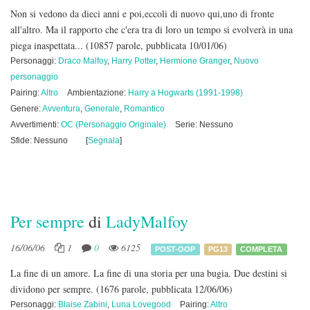
Non si vedono da dieci anni e poi,eccoli di nuovo qui,uno di fronte
all'altro. Ma il rapporto che c'era tra di loro un tempo si evolverà in una
piega inaspettata...
(10857 parole, pubblicata 10/01/06)
Personaggi:
Draco Malfoy
,
Harry Potter
,
Hermione Granger
,
Nuovo
personaggio
Pairing:
Altro
Ambientazione:
Harry a Hogwarts (1991-1998)
Genere:
Avventura
,
Generale
,
Romantico
Avvertimenti:
OC (Personaggio Originale)
Serie: Nessuno
Sfide: Nessuno
[
Segnala
]
Per sempre
di
LadyMalfoy
16/06/06
1
0
6125
POST-OOP
PG13
COMPLETA
La fine di un amore. La fine di una storia per una bugia. Due destini si
dividono per sempre.
(1676 parole, pubblicata 12/06/06)
Personaggi:
Blaise Zabini
,
Luna Lovegood
Pairing:
Altro