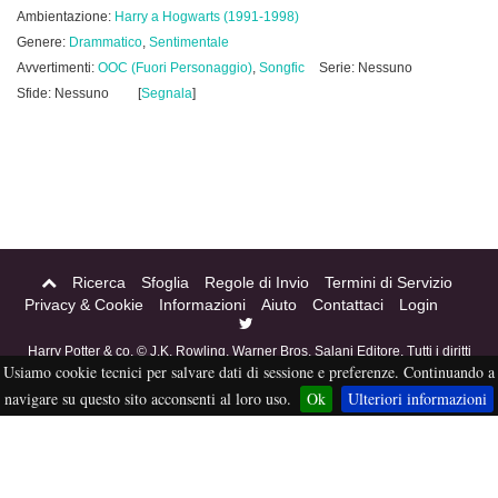
Ambientazione:
Harry a Hogwarts (1991-1998)
Genere:
Drammatico
,
Sentimentale
Avvertimenti:
OOC (Fuori Personaggio)
,
Songfic
Serie: Nessuno
Sfide: Nessuno
[
Segnala
]
Ricerca
Sfoglia
Regole di Invio
Termini di Servizio
Privacy & Cookie
Informazioni
Aiuto
Contattaci
Login
Harry Potter & co. © J.K. Rowling, Warner Bros, Salani Editore. Tutti i diritti
Usiamo cookie tecnici per salvare dati di sessione e preferenze. Continuando a
riservati. Acciofanfiction © 2004-2016. Questo sito non è a scopo di lucro,
tutti i materiali in esso contenuti sono stati creati per puro divertimento, e
navigare su questo sito acconsenti al loro uso.
Ok
Ulteriori informazioni
sono proprietà dei rispettivi autori, non pubblicabili altrove senza esplicito
permesso da parte degli stessi.
eFiction
Credits