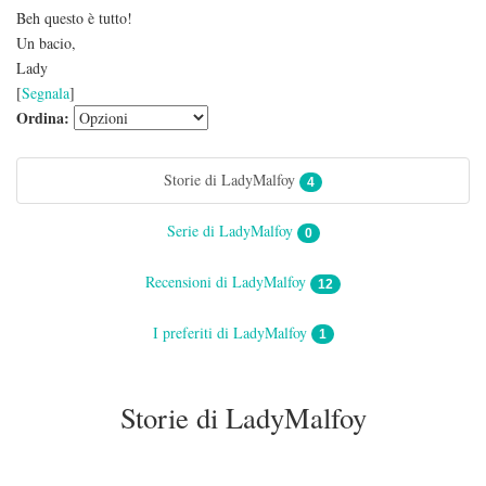
Beh questo è tutto!
Un bacio,
Lady
[
Segnala
]
Ordina:
Storie di LadyMalfoy
4
Serie di LadyMalfoy
0
Recensioni di LadyMalfoy
12
I preferiti di LadyMalfoy
1
Storie di LadyMalfoy