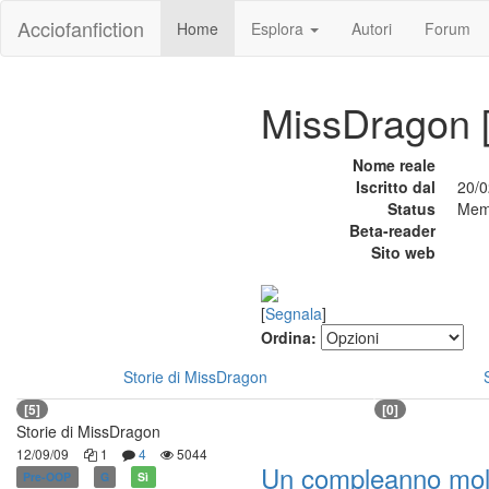
Acciofanfiction
Home
Esplora
Autori
Forum
MissDragon 
Nome reale
Iscritto dal
20/0
Status
Mem
Beta-reader
Sito web
[
Segnala
]
Ordina:
Storie di MissDragon
[5]
[0]
Storie di MissDragon
12/09/09
1
4
5044
Un compleanno mol
Pre-OOP
G
Sì