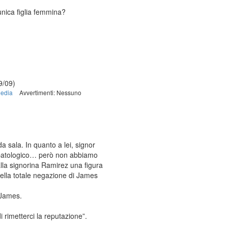
nica figlia femmina?
9/09)
edia
Avvertimenti: Nessuno
 sala. In quanto a lei, signor
o patologico… però non abbiamo
alla signorina Ramirez una figura
della totale negazione di James
 James.
 rimetterci la reputazione”.