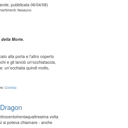
role, pubblicata 06/04/08)
vertimenti: Nessuno
 della Morte.
to alla porta e l'altro coperto
hi e gli lanciò un'occhiataccia,
re: un'occhiata quindi molto,
re:
Comico
sDragon
attrocentotrentaquattresima volta
sì si poteva chiamare - anche