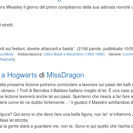
ora Weasley il giorno del primo compleanno della sua adorata nonchè u
stretti.
ti sui festoni, dovete attaccarli e basta”.
(2106 parole, pubblicata 10/0
hur/Molly
Ambientazione:
Ultimi Black e Malandrini (1950-1990)
Genere:
Comm
Segnala
]
r a Hogwarts
di
MissDragon
la prossima lezione potremo cominciare a lavorare sui passi dei balli da
briaco. I Troll di Barnaba il Babbeo ballano meglio di lei. È una cas
a lezione lavorerà anche lei sui passi. Speriamo che riesca a far fare 
ere come lei ne dubito fortemente…” li giudicò il Maestro schifandosi 
igura? Qui sono io che devo fare una bella figura, non lei” si infiammò
sse lei stizzita.
a la gente starà a guardare me, non te. Sono io qui quello che rischia di