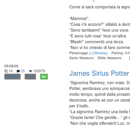
Come si sarà comportata la sign
“Mamma!”.
“Cosa c'è ancora?” sillabò a denti 
“Sono tantissimi!” fece una voce.
“E sono tutti rosa” fece un'altra.
“Bleah!” commentò una terza.
“Non vi ho chiesto di fare commen
Personaggi:
[+] Weasley
Pairing:
Art
Serie: Nessuno
Sfide: Nessuno
[
06/08/09
James Sirius Potte
10
35
152075
Post-DH
PG13
No
“Signorina Ramirez, non male. Dal
Potter, sembrava uno scimpanzé u
molto tempo, quindi dalla prossim
decorosa, anche se con un cavali
per il ballo.
“La signorina Ramirez una bella f
“Grazie tante! Che gentile…” gli di
“Non che voglia offenderti Luz, m