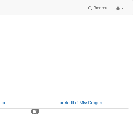
Ricerca
agon
I preferiti di MissDragon
[5]