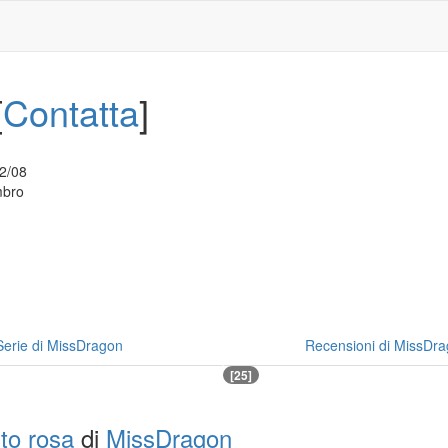
[
Contatta
]
2/08
bro
Serie di MissDragon
Recensioni di MissDr
[25]
to rosa
di
MissDragon