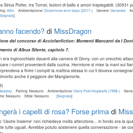
Sirius Potter, tra Tornei, lezioni di ballo e amori inspiegabili.
(30531 pa
ring:
Altro
Ambientazione:
Diciannove anni dopo (2017-)
Genere:
Generale
Av
Segnala
]
anno facendo?
di
MissDragon
izione del concorso di Acciofanfiction: Momenti Mancanti da I Doni
amento di Albus Silente, capitolo 7.
 era inginocchiato davanti alla camera di Ginny, con un orecchio attacca
are i rumori provenienti dalla cucina. Hermione si mise la mani sui fianc
orprendeva a finire i compiti la mattina stessa in cui li doveva consegna
timorito anche il peggiore dei Mangiamorte.
8)
Weasley
Pairing: Nessuno
Ambientazione:
Harry Post-Hogwarts (1998-)
Gene
rie: Nessuno
Sfide: Nessuno
[
Segnala
]
ngerà i capelli di rosa? Forse prima
di
Mis
'Uscire Insieme' non richiedeva molta attenzione... in fondo era la qu
te tutte uguali. Avrebbe potuto sostenere quella conversazione - se co