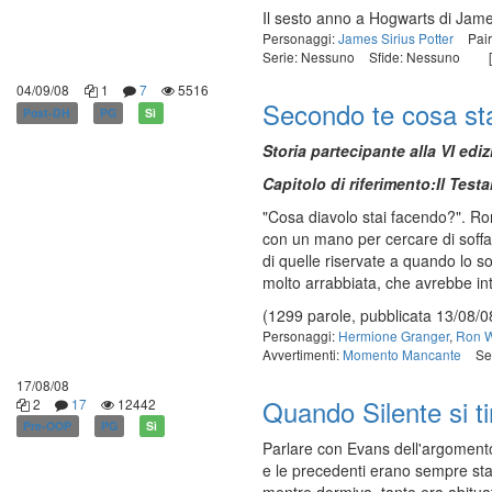
Il sesto anno a Hogwarts di James 
Personaggi:
James Sirius Potter
Pai
Serie: Nessuno
Sfide: Nessuno
[
04/09/08
1
7
5516
Secondo te cosa st
Post-DH
PG
Sì
Storia partecipante alla VI ed
Capitolo di riferimento:Il Test
"Cosa diavolo stai facendo?". Ron
con un mano per cercare di soffac
di quelle riservate a quando lo s
molto arrabbiata, che avrebbe in
(1299 parole, pubblicata 13/08/0
Personaggi:
Hermione Granger
,
Ron 
Avvertimenti:
Momento Mancante
Se
17/08/08
Quando Silente si ti
2
17
12442
Pre-OOP
PG
Sì
Parlare con Evans dell'argomento 
e le precedenti erano sempre sta