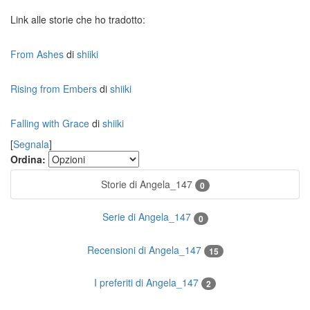
Link alle storie che ho tradotto:
From Ashes
di
shiiki
Rising from Embers
di
shiiki
Falling with Grace
di
shiiki
[
Segnala
]
Ordina:
Storie di Angela_147
0
Serie di Angela_147
0
Recensioni di Angela_147
15
I preferiti di Angela_147
2