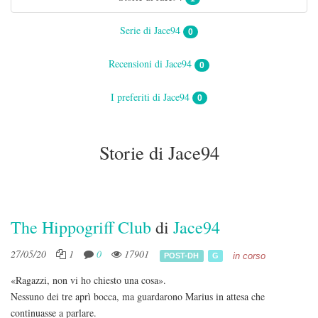
Serie di Jace94
0
Recensioni di Jace94
0
I preferiti di Jace94
0
Storie di Jace94
The Hippogriff Club
di
Jace94
27/05/20
1
0
17901
in corso
POST-DH
G
«Ragazzi, non vi ho chiesto una cosa».
Nessuno dei tre aprì bocca, ma guardarono Marius in attesa che
continuasse a parlare.