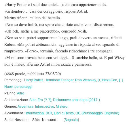
«Harry Potter e i suoi due amici… a che casa appartenevano?».
«Grifondoro… casa dei coraggiosi», rispose Astrid.
Marius rifletté, cullato dal battello.
«Non so dove finirò, ma spero che ci siate anche voi», disse sereno.
«Oh beh, anche a me piacerebbe», concordò Noah.
«Non so se ti potrei sopportare a lungo, parli davvero un sacco», rifletté
Ruben. «Ma potrei abituarmici», aggiunse in risposta al suo sguardo di
rimprovero. «Forse», terminò, facendo ridacchiare i tre compagni.
«M-mi sono trovata bene con voi oggi… S-sarebbe bello, sì. E poi Wizzy
non è male», affermò Astrid imbarazzata e pensierosa.
(4648 parole, pubblicata 27/05/20)
Personaggi:
Harry Potter
,
Hermione Granger
,
Ron Weasley
,
[+] Next-Gen
,
[+]
Nuovi personaggi
Pairing:
Altro
Ambientazione:
Altra Era (?-?)
,
Diciannove anni dopo (2017-)
Genere:
Avventura
,
Introspettivo
,
Mistero
Avvertimenti:
Informazioni JKR
,
Libri di Testo
,
OC (Personaggio Originale)
Serie: Nessuno
Sfide: Nessuno
[
Segnala
]