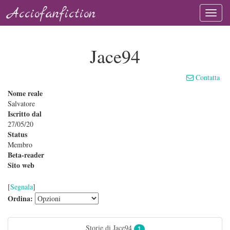
Acciofanfiction
Jace94
Contatta
Nome reale
Salvatore
Iscritto dal
27/05/20
Status
Membro
Beta-reader
Sito web
[
Segnala
]
Ordina:
Storie di Jace94
1