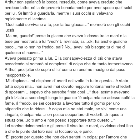
Arthur non spalancò la bocca incredulo, come aveva creduto che
avrebbe fatto, né la rimproverò bonariamente per aver speso quei soldi
per lui. Si limitò a guardarla, mentre i suoi occhi si velavano
rapidamente di lacrime.
“Quei soldi servivano a te, per la tua giacca…” mormorò con gli occhi
lucidi
“Ma no, guarda!” prese la giacca che aveva indosso tra le mani e la
tese per mostrarla a lui “vedi? È rovinata, sì…ok, ha anche qualche
buco…ma io non ho freddo, sai? No…avevi più bisogno tu di me di
qualcosa di nuovo…”
Aveva pensato prima a lui. E la consapevolezza di ciò che stava
accadendo si sommò ai complessi di colpa che da tanto tormentavano
Arthur, precipitando sopra di lui come un enorme macigno dal peso
insopportabile.
“Mi dispiace…mi dispiace di averti coinvolta in tutto questo…è stata
tutta colpa mia…non avrei mai dovuto neppure lontanamente chiederti
di sposarmi…sapevo che sarebbe finita così…” due lacrime avevano
già iniziato a scendergli lungo le guance “è colpa mia se adesso soffri la
fame, il freddo, se sei costretta a lavorare tutto il giorno per uno
stipendio che fa ridere…è colpa mia se stai male, se vivi come una
zingara, è colpa mia…non posso sopportare di vederti…in questa
situazione…io ti amo e non posso sopportare tutto questo…”
Lei sorrise dolcemente e gli prese il viso tra le mani, avvicinandosi fino
a che le punte dei loro nasi si toccarono, e parlò:
“E’ proprio per questo che non devi sentirti in colpa: per l’amore che