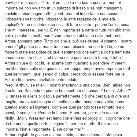
provi per me, capisci? Tu mi ami…ed a me basta questo…non mi
importa se non viviamo in un palazzo di lusso o se non mangiamo
caviale e champagne tutti i giorni…non mi importa se non posso
indossare i vestiti che indossano le altre ragazze della mia età…
capisci? A me non interessa nulla di tutto questo…perché l’unica cosa
che mi interessa…sei tu. E non importa se a detta di tutti non abbiamo
nulla, perché in realtà non è vero che non abbiamo nulla, noi…noi,
Arthur, abbiamo tutto. Tutto ciò che si può desiderare. Abbiamo il nostro
amore.” gli prese una mano tra le sue, piccole ma non fredde, come
fossero state riscaldate da quel sentimento che sentiva costantemente
crescere dentro di lei “…abbiamo noi e questo non è tanto, è tutto.”
Arthur chiuse gli occhi, le lacrime continuavano a scendere irriverenti
ma liberatorie sulle sue guance…per troppo tempo aveva represso tutti
quei sentimenti, quel senso di colpa, cercando di essere forte per lei.
Ed alla fine aveva inevitabilmente ceduto.
“Vedi, Arthur…se ritieni il nostro matrimonio una colpa…beh, allora non
è solo tua. Secondo te perché ho accettato di sposarti? Lo sai, Arthur?”
lui rimase in silenzio: capiva perfettamente ciò che cercava di dire sua
moglie, ma aveva bisogno di sentirselo dire, ancora una volta, come
quando erano a Hogwarts, come se quel periodo fosse tornato “se ci
pensi, è semplice. Perché io ti amo. E per me, per me in quanto
Molly…Molly Weasley” esclamò con enfasi ed orgoglio il cognome che
da tre anni a quella parte li legava “…per me è tutto. Il resto non
importa. Non è importante. E sai come mai?”
Arthur deglutì, le guance ancora umide, la mano libera si stringeva