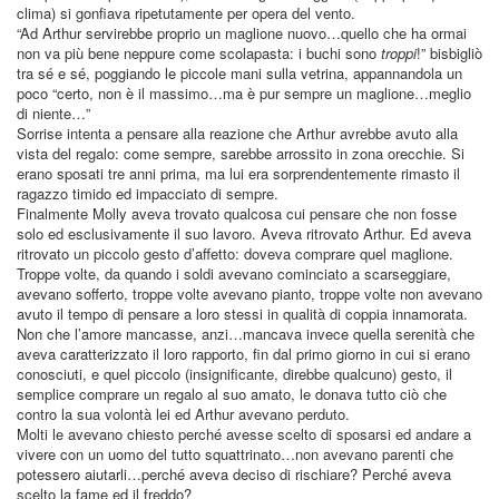
clima) si gonfiava ripetutamente per opera del vento.
“Ad Arthur servirebbe proprio un maglione nuovo…quello che ha ormai
non va più bene neppure come scolapasta: i buchi sono
troppi
!” bisbigliò
tra sé e sé, poggiando le piccole mani sulla vetrina, appannandola un
poco “certo, non è il massimo…ma è pur sempre un maglione…meglio
di niente…”
Sorrise intenta a pensare alla reazione che Arthur avrebbe avuto alla
vista del regalo: come sempre, sarebbe arrossito in zona orecchie. Si
erano sposati tre anni prima, ma lui era sorprendentemente rimasto il
ragazzo timido ed impacciato di sempre.
Finalmente Molly aveva trovato qualcosa cui pensare che non fosse
solo ed esclusivamente il suo lavoro. Aveva ritrovato Arthur. Ed aveva
ritrovato un piccolo gesto d’affetto: doveva comprare quel maglione.
Troppe volte, da quando i soldi avevano cominciato a scarseggiare,
avevano sofferto, troppe volte avevano pianto, troppe volte non avevano
avuto il tempo di pensare a loro stessi in qualità di coppia innamorata.
Non che l’amore mancasse, anzi…mancava invece quella serenità che
aveva caratterizzato il loro rapporto, fin dal primo giorno in cui si erano
conosciuti, e quel piccolo (insignificante, direbbe qualcuno) gesto, il
semplice comprare un regalo al suo amato, le donava tutto ciò che
contro la sua volontà lei ed Arthur avevano perduto.
Molti le avevano chiesto perché avesse scelto di sposarsi ed andare a
vivere con un uomo del tutto squattrinato…non avevano parenti che
potessero aiutarli…perché aveva deciso di rischiare? Perché aveva
scelto la fame ed il freddo?