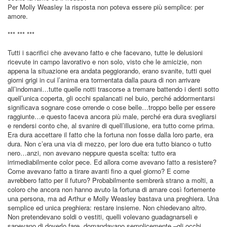
Per Molly Weasley la risposta non poteva essere più semplice: per
amore.
*** *** ***
Tutti i sacrifici che avevano fatto e che facevano, tutte le delusioni
ricevute in campo lavorativo e non solo, visto che le amicizie, non
appena la situazione era andata peggiorando, erano svanite, tutti quei
giorni grigi in cui l’anima era tormentata dalla paura di non arrivare
all’indomani…tutte quelle notti trascorse a tremare battendo i denti sotto
quell’unica coperta, gli occhi spalancati nel buio, perché addormentarsi
significava sognare cose orrende o cose belle…troppo belle per essere
raggiunte…e questo faceva ancora più male, perché era dura svegliarsi
e rendersi conto che, al svanire di quell’illusione, era tutto come prima.
Era dura accettare il fatto che la fortuna non fosse dalla loro parte, era
dura. Non c’era una via di mezzo, per loro due era tutto bianco o tutto
nero…anzi, non avevano neppure questa scelta: tutto era
irrimediabilmente color pece. Ed allora come avevano fatto a resistere?
Come avevano fatto a tirare avanti fino a quel giorno? E come
avrebbero fatto per il futuro? Probabilmente sembrerà strano a molti, a
coloro che ancora non hanno avuto la fortuna di amare così fortemente
una persona, ma ad Arthur e Molly Weasley bastava una preghiera. Una
semplice ed unica preghiera: restare insieme. Non chiedevano altro.
Non pretendevano soldi o vestiti, quelli volevano guadagnarseli e
sapevano di doverlo fare, domandavano semplicemente –gli occhi