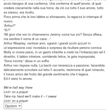
avuto bisogno di una conferma. Una conferma di quell’amore, di quel
credere ciecamente nella sua forza, da ciò cui tutto il suo amore, tutto
se stesso, era rivolto.
Poco prima che le loro labbra si sfiorassero, la ragazza lo interrupe di
nuovo.
“Arthur?”
“Sì?”
“Mi giuri che non lo chiameremo Jeremy come tuo zio? Senza offesa,
ma sembra il nome di un cane…”
Arthur Weasley, ventisei anni, sgranò i grandi occhi azzurri in
un’espressione così incredula e sorpresa da risultare persino comica;
Molly si morse piano, in un gesto infantile a metà tra l’imbarazzato ed il
divertito, il labbro inferiore, sorridendo felice, le gote imporporate.
“Sono incinta.” disse in un soffio
Arthur non rispose nulla. La baciò con tenerezza e passione, facendola
delicatamente scivolare sul letto lì accanto, testimone di quel miracolo,
il futuro arrivo del frutto del grande sentimento che li legava.
Ed il resto fu amore.
We’re half way there
Livin’ on a prayer
Take my hand we’ll make it – I swear
Livin’ on a prayer