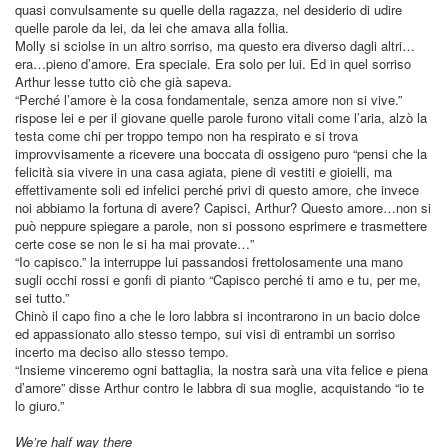
quasi convulsamente su quelle della ragazza, nel desiderio di udire
quelle parole da lei, da lei che amava alla follia.
Molly si sciolse in un altro sorriso, ma questo era diverso dagli altri…
era…pieno d’amore. Era speciale. Era solo per lui. Ed in quel sorriso
Arthur lesse tutto ciò che già sapeva.
“Perché l’amore è la cosa fondamentale, senza amore non si vive.”
rispose lei e per il giovane quelle parole furono vitali come l’aria, alzò la
testa come chi per troppo tempo non ha respirato e si trova
improvvisamente a ricevere una boccata di ossigeno puro “pensi che la
felicità sia vivere in una casa agiata, piene di vestiti e gioielli, ma
effettivamente soli ed infelici perché privi di questo amore, che invece
noi abbiamo la fortuna di avere? Capisci, Arthur? Questo amore…non si
può neppure spiegare a parole, non si possono esprimere e trasmettere
certe cose se non le si ha mai provate…”
“Io capisco.” la interruppe lui passandosi frettolosamente una mano
sugli occhi rossi e gonfi di pianto “Capisco perché ti amo e tu, per me,
sei tutto.”
Chinò il capo fino a che le loro labbra si incontrarono in un bacio dolce
ed appassionato allo stesso tempo, sui visi di entrambi un sorriso
incerto ma deciso allo stesso tempo.
“Insieme vinceremo ogni battaglia, la nostra sarà una vita felice e piena
d’amore” disse Arthur contro le labbra di sua moglie, acquistando “io te
lo giuro.”
We’re half way there