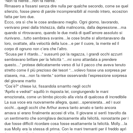
“Non fa niente…non fa niente.”
Rimasero a fissarsi senza dire nulla per qualche secondo, come se quel
silenzio, fosse pieno di parole incomprensibili al mondo intero, eccezion
fatta per loro due.
Ecco, ora sì che le cose andavano meglio. Ogni giorno, lavorando,
venivano presi dalla tristezza, dalla malinconia, dalla depressione…ma
quando si ritrovavano, quando le due metà di quell’amore assoluto si
riunivano…tutto sembrava svanire…le cose brutte si allontanavano da
loro, ovattate, alla velocità della luce…e per il cuore, la mente ed il
corpo di ognuno non c’era che l’altro.
“Scusa per il ritardo…” sussurrò poi la ragazza, i grandi occhi azzurri
sembravano brillare per la felicità “…mi sono attardata a prendere
questo…” protese delicatamente verso di lui il pacco che aveva tenuto
stretto come il più prezioso dei tesori “…volevo fosse una sorpresa per
stasera, ma…non fa niente.” sorrise osservando l’espressione sorpresa
del giovane marito
“Cos’è?” chiese lui, fissandola smarrito negli occhi
“Aprilo e vedrai!” squillò in risposta lei, congiungendo le mani
emozionata, come un bimbo piccolo alla vista di qualcosa di incredibile
La sua voce era nuovamente allegra, quasi…spensierata…ed i suoi
occhi…quegli occhi che Arthur aveva tanto amato e tanto ancora
amava si erano finalmente accesi di vita. Il giovane si sentì travolto da
un sentimento che somigliava decisamente alla felicità, nonostante per i
due fosse difficili ricordare cosa fosse esattamente la felicità. Molly…la
sua Molly era la stessa di prima. Con le mani tremanti per il freddo aprì