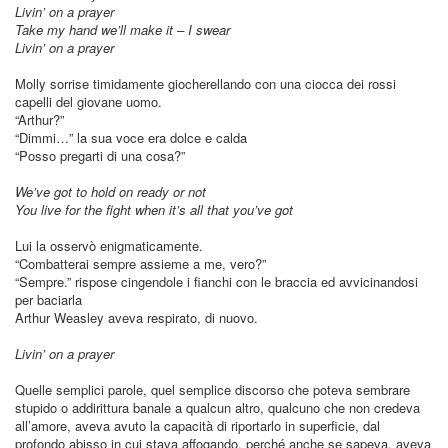
Livin’ on a prayer
Take my hand we’ll make it – I swear
Livin’ on a prayer
Molly sorrise timidamente giocherellando con una ciocca dei rossi
capelli del giovane uomo.
“Arthur?”
“Dimmi…” la sua voce era dolce e calda
“Posso pregarti di una cosa?”
We’ve got to hold on ready or not
You live for the fight when it’s all that you’ve got
Lui la osservò enigmaticamente.
“Combatterai sempre assieme a me, vero?”
“Sempre.” rispose cingendole i fianchi con le braccia ed avvicinandosi
per baciarla
Arthur Weasley aveva respirato, di nuovo.
Livin’ on a prayer
Quelle semplici parole, quel semplice discorso che poteva sembrare
stupido o addirittura banale a qualcun altro, qualcuno che non credeva
all’amore, aveva avuto la capacità di riportarlo in superficie, dal
profondo abisso in cui stava affogando, perché anche se sapeva, aveva