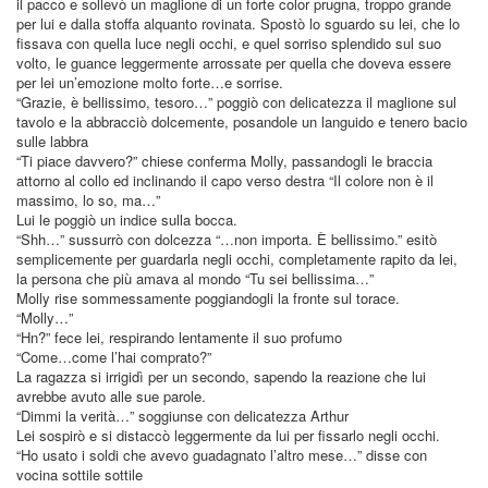
il pacco e sollevò un maglione di un forte color prugna, troppo grande
per lui e dalla stoffa alquanto rovinata. Spostò lo sguardo su lei, che lo
fissava con quella luce negli occhi, e quel sorriso splendido sul suo
volto, le guance leggermente arrossate per quella che doveva essere
per lei un’emozione molto forte…e sorrise.
“Grazie, è bellissimo, tesoro…” poggiò con delicatezza il maglione sul
tavolo e la abbracciò dolcemente, posandole un languido e tenero bacio
sulle labbra
“Ti piace davvero?” chiese conferma Molly, passandogli le braccia
attorno al collo ed inclinando il capo verso destra “Il colore non è il
massimo, lo so, ma…”
Lui le poggiò un indice sulla bocca.
“Shh…” sussurrò con dolcezza “…non importa. È bellissimo.” esitò
semplicemente per guardarla negli occhi, completamente rapito da lei,
la persona che più amava al mondo “Tu sei bellissima…”
Molly rise sommessamente poggiandogli la fronte sul torace.
“Molly…”
“Hn?” fece lei, respirando lentamente il suo profumo
“Come…come l’hai comprato?”
La ragazza si irrigidì per un secondo, sapendo la reazione che lui
avrebbe avuto alle sue parole.
“Dimmi la verità…” soggiunse con delicatezza Arthur
Lei sospirò e si distaccò leggermente da lui per fissarlo negli occhi.
“Ho usato i soldi che avevo guadagnato l’altro mese…” disse con
vocina sottile sottile