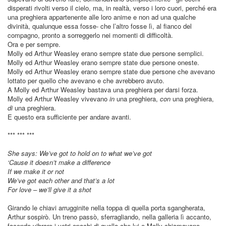
disperati rivolti verso il cielo, ma, in realtà, verso i loro cuori, perché era
una preghiera appartenente alle loro anime e non ad una qualche
divinità, qualunque essa fosse- che l’altro fosse lì, al fianco del
compagno, pronto a sorreggerlo nei momenti di difficoltà.
Ora e per sempre.
Molly ed Arthur Weasley erano sempre state due persone semplici.
Molly ed Arthur Weasley erano sempre state due persone oneste.
Molly ed Arthur Weasley erano sempre state due persone che avevano
lottato per quello che avevano e che avrebbero avuto.
A Molly ed Arthur Weasley bastava una preghiera per darsi forza.
Molly ed Arthur Weasley vivevano
in
una preghiera,
con
una preghiera,
di
una preghiera.
E questo era sufficiente per andare avanti.
*** *** ***
She says: We’ve got to hold on to what we’ve got
‘Cause it doesn’t make a difference
If we make it or not
We’ve got each other and that’s a lot
For love – we’ll give it a shot
Girando le chiavi arrugginite nella toppa di quella porta sgangherata,
Arthur sospirò. Un treno passò, sferragliando, nella galleria lì accanto,
facendo vibrare i vetri opachi di quella che lui e Molly chiamavano