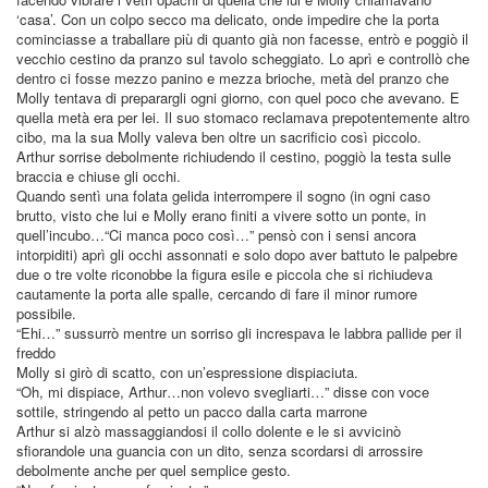
‘casa’. Con un colpo secco ma delicato, onde impedire che la porta
cominciasse a traballare più di quanto già non facesse, entrò e poggiò il
vecchio cestino da pranzo sul tavolo scheggiato. Lo aprì e controllò che
dentro ci fosse mezzo panino e mezza brioche, metà del pranzo che
Molly tentava di preparargli ogni giorno, con quel poco che avevano. E
quella metà era per lei. Il suo stomaco reclamava prepotentemente altro
cibo, ma la sua Molly valeva ben oltre un sacrificio così piccolo.
Arthur sorrise debolmente richiudendo il cestino, poggiò la testa sulle
braccia e chiuse gli occhi.
Quando sentì una folata gelida interrompere il sogno (in ogni caso
brutto, visto che lui e Molly erano finiti a vivere sotto un ponte, in
quell’incubo…“Ci manca poco così…” pensò con i sensi ancora
intorpiditi) aprì gli occhi assonnati e solo dopo aver battuto le palpebre
due o tre volte riconobbe la figura esile e piccola che si richiudeva
cautamente la porta alle spalle, cercando di fare il minor rumore
possibile.
“Ehi…” sussurrò mentre un sorriso gli increspava le labbra pallide per il
freddo
Molly si girò di scatto, con un’espressione dispiaciuta.
“Oh, mi dispiace, Arthur…non volevo svegliarti…” disse con voce
sottile, stringendo al petto un pacco dalla carta marrone
Arthur si alzò massaggiandosi il collo dolente e le si avvicinò
sfiorandole una guancia con un dito, senza scordarsi di arrossire
debolmente anche per quel semplice gesto.