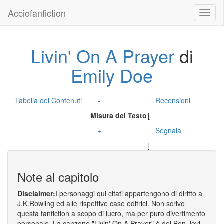
Acciofanfiction
Livin' On A Prayer
di
Emily Doe
Tabella dei Contenuti
-
Recensioni
Misura del Testo
[
+
Segnala
]
Note al capitolo
Disclaimer:
I personaggi qui citati appartengono di diritto a
J.K.Rowling ed alle rispettive case editrici. Non scrivo
questa fanfiction a scopo di lucro, ma per puro divertimento
personale. La canzone "Livin' On A Prayer" è dei Bon Jovi.