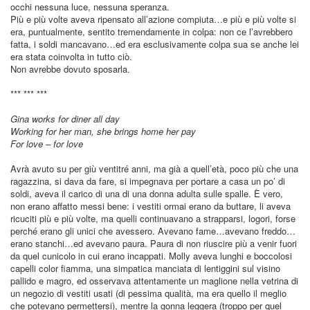
occhi nessuna luce, nessuna speranza.
Più e più volte aveva ripensato all’azione compiuta…e più e più volte si
era, puntualmente, sentito tremendamente in colpa: non ce l’avrebbero
fatta, i soldi mancavano…ed era esclusivamente colpa sua se anche lei
era stata coinvolta in tutto ciò.
Non avrebbe dovuto sposarla.
*** *** ***
Gina works for diner all day
Working for her man, she brings home her pay
For love – for love
Avrà avuto su per giù ventitré anni, ma già a quell’età, poco più che una
ragazzina, si dava da fare, si impegnava per portare a casa un po’ di
soldi, aveva il carico di una di una donna adulta sulle spalle. È vero,
non erano affatto messi bene: i vestiti ormai erano da buttare, li aveva
ricuciti più e più volte, ma quelli continuavano a strapparsi, logori, forse
perché erano gli unici che avessero. Avevano fame…avevano freddo…
erano stanchi…ed avevano paura. Paura di non riuscire più a venir fuori
da quel cunicolo in cui erano incappati. Molly aveva lunghi e boccolosi
capelli color fiamma, una simpatica manciata di lentiggini sul visino
pallido e magro, ed osservava attentamente un maglione nella vetrina di
un negozio di vestiti usati (di pessima qualità, ma era quello il meglio
che potevano permettersi), mentre la gonna leggera (troppo per quel