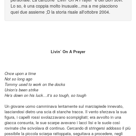
Lo so, è una coppia molto inusuale...ma a me piacciono
quei due assieme ;D la storia risale all'ottobre 2004.
Livin’ On A Prayer
Once upon a time
Not so long ago
Tommy used to work on the docks
Union’s been strike
He’s down on his luck…it’s so tough, so tough
Un giovane uomo camminava lentamente sul marciapiede innevato,
lasciandosi dietro una scia di stanche tracce. Il vento sferzava la sua
figura, i capelli rossi svolazzavano scompigliati; era avvolto in una
giacca consunta, le sue scarpe avevano i lacci lisi e le suole così
rovinate che scivolava di continuo. Cercando di stringersi addosso il più
possibile la piccola sciarpa rattoppata, seguitava a procedere, negli