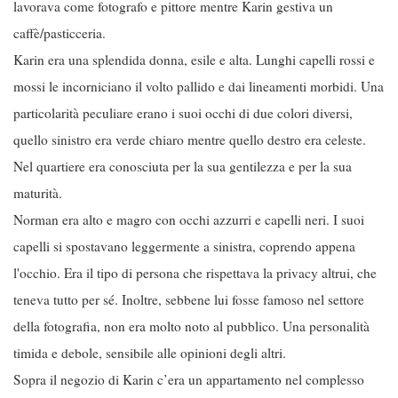
lavorava come fotografo e pittore mentre Karin gestiva un
caffè/pasticceria.
Karin era una splendida donna, esile e alta. Lunghi capelli rossi e
mossi le incorniciano il volto pallido e dai lineamenti morbidi. Una
particolarità peculiare erano i suoi occhi di due colori diversi,
quello sinistro era verde chiaro mentre quello destro era celeste.
Nel quartiere era conosciuta per la sua gentilezza e per la sua
maturità.
Norman era alto e magro con occhi azzurri e capelli neri. I suoi
capelli si spostavano leggermente a sinistra, coprendo appena
l'occhio. Era il tipo di persona che rispettava la privacy altrui, che
teneva tutto per sé. Inoltre, sebbene lui fosse famoso nel settore
della fotografia, non era molto noto al pubblico. Una personalità
timida e debole, sensibile alle opinioni degli altri.
Sopra il negozio di Karin c’era un appartamento nel complesso