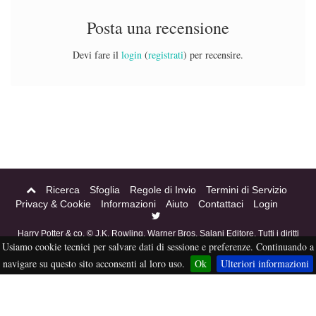
Posta una recensione
Devi fare il
login
(
registrati
) per recensire.
Ricerca
Sfoglia
Regole di Invio
Termini di Servizio
Privacy & Cookie
Informazioni
Aiuto
Contattaci
Login
Harry Potter & co. © J.K. Rowling, Warner Bros, Salani Editore. Tutti i diritti
Usiamo cookie tecnici per salvare dati di sessione e preferenze. Continuando a
riservati. Acciofanfiction © 2004-2016. Questo sito non è a scopo di lucro,
tutti i materiali in esso contenuti sono stati creati per puro divertimento, e
navigare su questo sito acconsenti al loro uso.
Ok
Ulteriori informazioni
sono proprietà dei rispettivi autori, non pubblicabili altrove senza esplicito
permesso da parte degli stessi.
eFiction
Credits