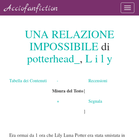
Acciofanfiction
UNA RELAZIONE
IMPOSSIBILE
di
potterhead_
,
L i l y
Tabella dei Contenuti
-
Recensioni
Misura del Testo
[
+
Segnala
]
Era ormai da 1 ora che Lily Luna Potter era stata smistata in