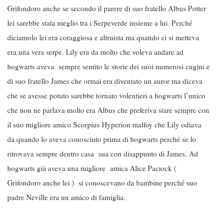
Grifondoro anche se secondo il parere di suo fratello Albus Potter
lei sarebbe stata meglio tra i Serpeverde insieme a lui. Perché
diciamolo lei era coraggiosa e altruista ma quando ci si metteva
era una vera serpe. Lily era da molto che voleva andare ad
hogwarts aveva sempre sentito le storie dei suoi numerosi cugini e
di suo fratello James che ormai era diventato un auror ma diceva
che se avesse potuto sarebbe tornato volentieri a hogwarts l’unico
che non ne parlava molto era Albus che preferiva stare sempre con
il suo migliore amico Scorpius Hyperion malfoy che Lily odiava
da quando lo aveva conosciuto prima di hogwarts perché se lo
ritrovava sempre dentro casa sua con disappunto di James. Ad
hogwarts già aveva una migliore amica Alice Paciock (
Grifondoro anche lei ) si conoscevano da bambine perché suo
padre Neville era un amico di famiglia.