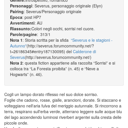
Genere:
introspettivo, romantico
Personaggi
: Severus, personaggio originale (Elyn)
Pairing
: Severus/Personaggio originale
Epoca
: post HP7
Avvertimenti
: AU
Riassunto:
Colori negli occhi, sorrisi nel cuore.
Parole/pagine
: 313/1
Nota 1
: Storia scritta per la sfida
“Severus e le stagioni -
Autunno"
(http://severus.forumcommunity.net/?
t=26186345#entry187130095) del
Calderone di
Severus
(http://severus.forumcommunity.net/)
Nota 2
: questa fiction appartiene alla raccolta “Sorrisi” e si
colloca tra “La Foresta proibita” (n. 45) e “Neve a
Hogwarts” (n. 46).
Cogli un lampo dorato riflesso nel suo dolce sorriso.
Foglie che cadono, rosse, gialle, arancioni, dorate. Si staccano e
volteggiano nell'aria fulva del meriggio autunnale. Si rincorrono a
terra, respirano sull'erba verde, atterrano leggere sulle acque blu
del lago accendendo luminosi riverberi argentei sulla cresta delle
piccole onde.