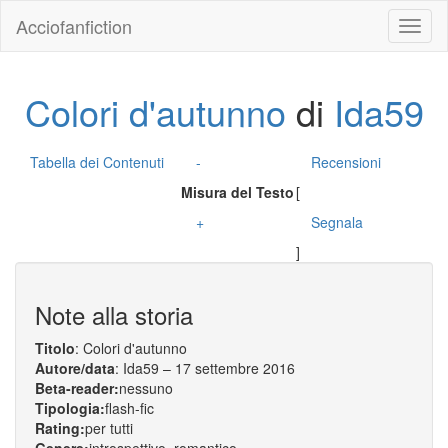
Acciofanfiction
Colori d'autunno
di
Ida59
Tabella dei Contenuti
-
Recensioni
Misura del Testo
[
+
Segnala
]
Note alla storia
Titolo
: Colori d'autunno
Autore/data
: Ida59 – 17 settembre 2016
Beta-reader:
nessuno
Tipologia:
flash-fic
Rating:
per tutti