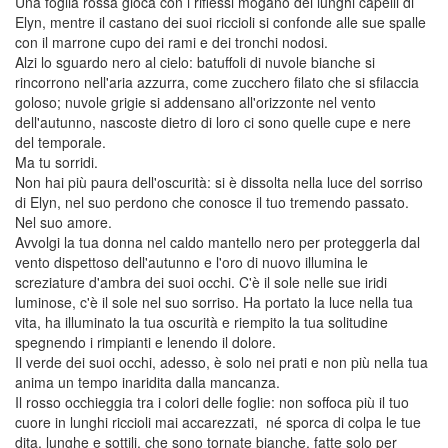
Una foglia rossa gioca con i riflessi mogano dei lunghi capelli di
Elyn, mentre il castano dei suoi riccioli si confonde alle sue spalle
con il marrone cupo dei rami e dei tronchi nodosi.
Alzi lo sguardo nero al cielo: batuffoli di nuvole bianche si
rincorrono nell'aria azzurra, come zucchero filato che si sfilaccia
goloso; nuvole grigie si addensano all'orizzonte nel vento
dell'autunno, nascoste dietro di loro ci sono quelle cupe e nere
del temporale.
Ma tu sorridi.
Non hai più paura dell'oscurità: si è dissolta nella luce del sorriso
di Elyn, nel suo perdono che conosce il tuo tremendo passato.
Nel suo amore.
Avvolgi la tua donna nel caldo mantello nero per proteggerla dal
vento dispettoso dell'autunno e l'oro di nuovo illumina le
screziature d'ambra dei suoi occhi. C'è il sole nelle sue iridi
luminose, c'è il sole nel suo sorriso. Ha portato la luce nella tua
vita, ha illuminato la tua oscurità e riempito la tua solitudine
spegnendo i rimpianti e lenendo il dolore.
Il verde dei suoi occhi, adesso, è solo nei prati e non più nella tua
anima un tempo inaridita dalla mancanza.
Il rosso occhieggia tra i colori delle foglie: non soffoca più il tuo
cuore in lunghi riccioli mai accarezzati, né sporca di colpa le tue
dita, lunghe e sottili, che sono tornate bianche, fatte solo per