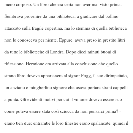
meno corposo. Un libro che era certa non aver mai visto prima.
Sembrava provenire da una biblioteca, a giudicare dal bollino
attaccato sulla fragile copertina, ma lo stemma di quella biblioteca
non lo conosceva per niente. Eppure, aveva preso in prestito libri
da tutte le biblioteche di Londra. Dopo dieci minuti buoni di
riflessione, Hermione era arrivata alla conclusione che quello
strano libro doveva appartenere al signor Fogg, il suo dirimpettaio,
un anziano e mingherlino signore che usava portare strani cappelli
a punta. Gli evidenti motivi per cui il volume doveva essere suo –
come poteva essere stata così sciocca da non pensarci prima? -
erano ben due: entrambe le loro finestre erano spalancate, quindi il