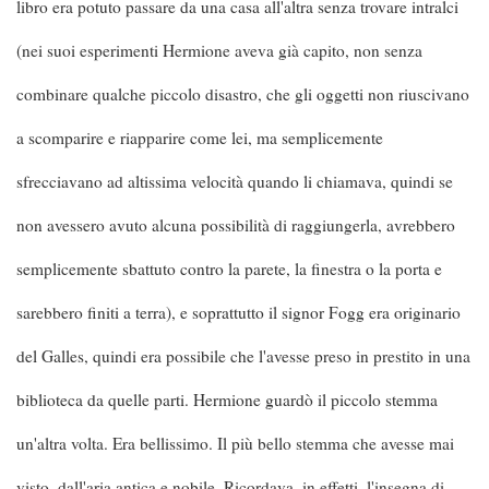
libro era potuto passare da una casa all'altra senza trovare intralci
(nei suoi esperimenti Hermione aveva già capito, non senza
combinare qualche piccolo disastro, che gli oggetti non riuscivano
a scomparire e riapparire come lei, ma semplicemente
sfrecciavano ad altissima velocità quando li chiamava, quindi se
non avessero avuto alcuna possibilità di raggiungerla, avrebbero
semplicemente sbattuto contro la parete, la finestra o la porta e
sarebbero finiti a terra), e soprattutto il signor Fogg era originario
del Galles, quindi era possibile che l'avesse preso in prestito in una
biblioteca da quelle parti. Hermione guardò il piccolo stemma
un'altra volta. Era bellissimo. Il più bello stemma che avesse mai
visto, dall'aria antica e nobile. Ricordava, in effetti, l'insegna di