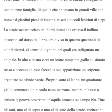
una potente famiglia, di quelle che abitavano in grandi ville con
immensi giardini pieni di fontane, roseti e piccoli labirinti di siepi.
Lo scudo accartocciato dai bordi dorati che ornava il bollino
attaccato sul dorso del libro, era diviso in quattro quadranti di
colori diversi, al centro di ognuno dei quali era raffigurato un
animale. In alto a destra c'era un leone rampante giallo su sfondo
rosso e accanto ad esso faceva la sua apparizione un serpente
argentato su sfondo verde. Proprio sotto al leone, un quadrante
giallo conteneva un piccolo tasso marrone, mentre in basso a
sinistra si poteva osservare un'aquila bronzea su campo blu. Due
blasoni, uno al di sopra e uno al di sotto dello scudo, recitavano