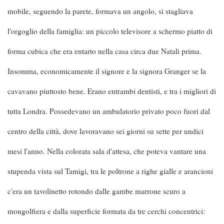
mobile, seguendo la parete, formava un angolo, si stagliava
l'orgoglio della famiglia: un piccolo televisore a schermo piatto di
forma cubica che era entarto nella casa circa due Natali prima.
Insomma, economicamente il signore e la signora Granger se la
cavavano piuttosto bene. Erano entrambi dentisti, e tra i migliori di
tutta Londra. Possedevano un ambulatorio privato poco fuori dal
centro della città, dove lavoravano sei giorni su sette per undici
mesi l'anno. Nella colorata sala d'attesa, che poteva vantare una
stupenda vista sul Tamigi, tra le poltrone a righe gialle e arancioni
c'era un tavolinetto rotondo dalle gambe marrone scuro a
mongolfiera e dalla superficie formata da tre cerchi concentrici: