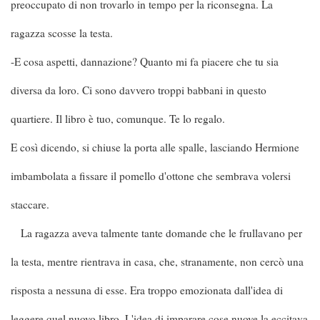
preoccupato di non trovarlo in tempo per la riconsegna. La
ragazza scosse la testa.
-E cosa aspetti, dannazione? Quanto mi fa piacere che tu sia
diversa da loro. Ci sono davvero troppi babbani in questo
quartiere. Il libro è tuo, comunque. Te lo regalo.
E così dicendo, si chiuse la porta alle spalle, lasciando Hermione
imbambolata a fissare il pomello d'ottone che sembrava volersi
staccare.
La ragazza aveva talmente tante domande che le frullavano per
la testa, mentre rientrava in casa, che, stranamente, non cercò una
risposta a nessuna di esse. Era troppo emozionata dall'idea di
leggere quel nuovo libro. L'idea di imparare cose nuove la eccitava