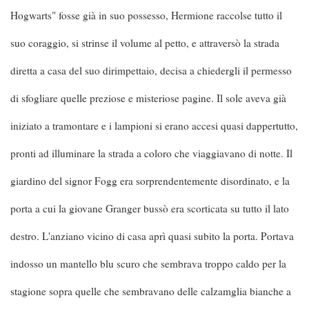
Hogwarts" fosse già in suo possesso, Hermione raccolse tutto il
suo coraggio, si strinse il volume al petto, e attraversò la strada
diretta a casa del suo dirimpettaio, decisa a chiedergli il permesso
di sfogliare quelle preziose e misteriose pagine. Il sole aveva già
iniziato a tramontare e i lampioni si erano accesi quasi dappertutto,
pronti ad illuminare la strada a coloro che viaggiavano di notte. Il
giardino del signor Fogg era sorprendentemente disordinato, e la
porta a cui la giovane Granger bussò era scorticata su tutto il lato
destro. L'anziano vicino di casa aprì quasi subito la porta. Portava
indosso un mantello blu scuro che sembrava troppo caldo per la
stagione sopra quelle che sembravano delle calzamglia bianche a