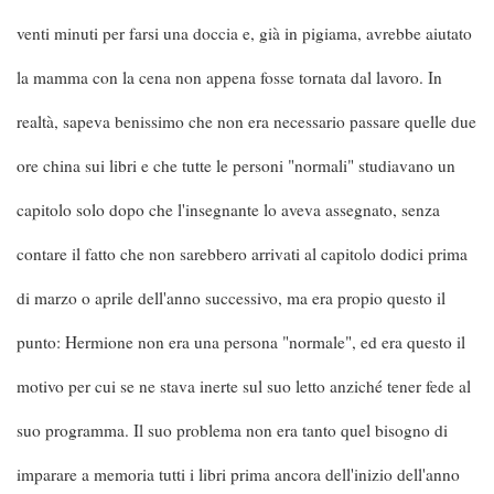
venti minuti per farsi una doccia e, già in pigiama, avrebbe aiutato
la mamma con la cena non appena fosse tornata dal lavoro. In
realtà, sapeva benissimo che non era necessario passare quelle due
ore china sui libri e che tutte le personi "normali" studiavano un
capitolo solo dopo che l'insegnante lo aveva assegnato, senza
contare il fatto che non sarebbero arrivati al capitolo dodici prima
di marzo o aprile dell'anno successivo, ma era propio questo il
punto: Hermione non era una persona "normale", ed era questo il
motivo per cui se ne stava inerte sul suo letto anziché tener fede al
suo programma. Il suo problema non era tanto quel bisogno di
imparare a memoria tutti i libri prima ancora dell'inizio dell'anno