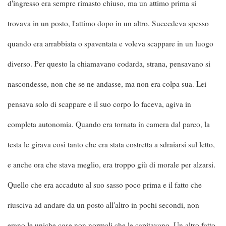
d'ingresso era sempre rimasto chiuso, ma un attimo prima si
trovava in un posto, l'attimo dopo in un altro. Succedeva spesso
quando era arrabbiata o spaventata e voleva scappare in un luogo
diverso. Per questo la chiamavano codarda, strana, pensavano si
nascondesse, non che se ne andasse, ma non era colpa sua. Lei
pensava solo di scappare e il suo corpo lo faceva, agiva in
completa autonomia. Quando era tornata in camera dal parco, la
testa le girava così tanto che era stata costretta a sdraiarsi sul letto,
e anche ora che stava meglio, era troppo giù di morale per alzarsi.
Quello che era accaduto al suo sasso poco prima e il fatto che
riusciva ad andare da un posto all'altro in pochi secondi, non
erano le uniche cose non normali che le capitavano. Un altro fatto