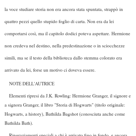
la voce studiare storia non era ancora stata spuntata, strappò in
quattro pezzi quello stupido foglio di carta. Non era da lei
comportarsi così, ma il capitolo dodici poteva aspettare. Hermione
non credeva nel destino, nella predestinazione o in sciocchezze
simili, ma se il testo della biblioteca dallo stemma colorato era
arrivato da lei, forse un motivo ci doveva essere.
NOTE DELL'AUTRICE
Elementi ripresi da J.K. Rowling: Hermione Granger, il signore e
a signora Granger, il libro "Storia di Hogwarts" (titolo originale:
Hogwarts, a history), Bathilda Bagshot (conosciuta anche come
Bathilda Bath).
Ringraziamenti speciali a chi è arrivato fino in fondo, e ancora