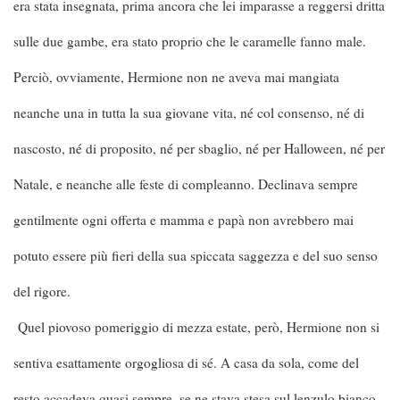
era stata insegnata, prima ancora che lei imparasse a reggersi dritta
sulle due gambe, era stato proprio che le caramelle fanno male.
Perciò, ovviamente, Hermione non ne aveva mai mangiata
neanche una in tutta la sua giovane vita, né col consenso, né di
nascosto, né di proposito, né per sbaglio, né per Halloween, né per
Natale, e neanche alle feste di compleanno. Declinava sempre
gentilmente ogni offerta e mamma e papà non avrebbero mai
potuto essere più fieri della sua spiccata saggezza e del suo senso
del rigore.
Quel piovoso pomeriggio di mezza estate, però, Hermione non si
sentiva esattamente orgogliosa di sé. A casa da sola, come del
resto accadeva quasi sempre, se ne stava stesa sul lenzulo bianco