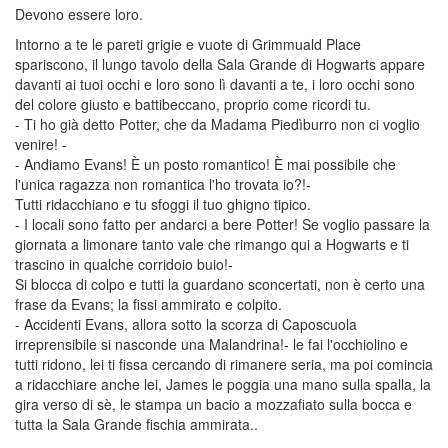
Devono essere loro.
Intorno a te le pareti grigie e vuote di Grimmuald Place
spariscono, il lungo tavolo della Sala Grande di Hogwarts appare
davanti ai tuoi occhi e loro sono lì davanti a te, i loro occhi sono
del colore giusto e battibeccano, proprio come ricordi tu.
- Ti ho già detto Potter, che da Madama Piedìburro non ci voglio
venire! -
- Andiamo Evans! È un posto romantico! È mai possibile che
l'unica ragazza non romantica l'ho trovata io?!-
Tutti ridacchiano e tu sfoggi il tuo ghigno tipico.
- I locali sono fatto per andarci a bere Potter! Se voglio passare la
giornata a limonare tanto vale che rimango qui a Hogwarts e ti
trascino in qualche corridoio buio!-
Si blocca di colpo e tutti la guardano sconcertati, non è certo una
frase da Evans; la fissi ammirato e colpito.
- Accidenti Evans, allora sotto la scorza di Caposcuola
irreprensibile si nasconde una Malandrina!- le fai l'occhiolino e
tutti ridono, lei ti fissa cercando di rimanere seria, ma poi comincia
a ridacchiare anche lei, James le poggia una mano sulla spalla, la
gira verso di sè, le stampa un bacio a mozzafiato sulla bocca e
tutta la Sala Grande fischia ammirata..