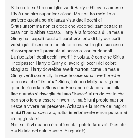
Si lo so, lo so! La somiglianza di Harry e Ginny a James e
Lily è uno stra super iper clichè! Ma non ho resistito a
scrivere questa somiglianza vista dagli occhi di
Sirius..insomma non ci credo che vederseli zampettare in
casa non lo abbia scosso..Harry è la fotocopia di James e
Ginny ha i capelli rossi e il carattere forte di Lily per certi
versi, quindi secondo me almeno una volta gli è successo
di sovrapporre il presente al passato, confondendoli.
La ripetizioni degli occhi invertiti è voluta, è come se Sirius
"incolpasse" Harry e Ginny di avere gli occhi del colore
sbagliato; Harry dovrebbe averli marroni come James e
Ginny verdi come Lily, invece le cose sono invertite ed è
una cosa che "disturba" Sirius, infondo Molly ha ragione
quando ricorda a Sirius che Harry non è James...poi alla
fine quando si risveglia dal suo "trance" si rende conto che
non sono loro a essere "invertiti", ma è lui il problema: non
riesce a vivere nel presente, Azkaban e la morte dei migliori
amici l'hanno spezzato, rotto, interiormente e non potrà mai
più aggiustarsi.
Non so dirvi quando è ambientata..potete fare voi! D'estate
o a Natale del quinto anno, è uguale!:)