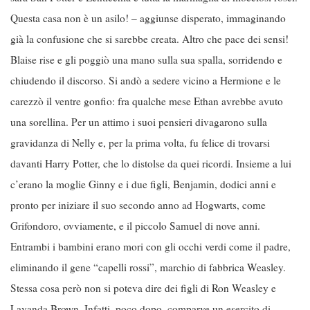
Questa casa non è un asilo! – aggiunse disperato, immaginando
già la confusione che si sarebbe creata. Altro che pace dei sensi!
Blaise rise e gli poggiò una mano sulla sua spalla, sorridendo e
chiudendo il discorso. Si andò a sedere vicino a Hermione e le
carezzò il ventre gonfio: fra qualche mese Ethan avrebbe avuto
una sorellina. Per un attimo i suoi pensieri divagarono sulla
gravidanza di Nelly e, per la prima volta, fu felice di trovarsi
davanti Harry Potter, che lo distolse da quei ricordi. Insieme a lui
c’erano la moglie Ginny e i due figli, Benjamin, dodici anni e
pronto per iniziare il suo secondo anno ad Hogwarts, come
Grifondoro, ovviamente, e il piccolo Samuel di nove anni.
Entrambi i bambini erano mori con gli occhi verdi come il padre,
eliminando il gene “capelli rossi”, marchio di fabbrica Weasley.
Stessa cosa però non si poteva dire dei figli di Ron Weasley e
Lavanda Brown. Infatti, poco dopo, comparve un esercito di