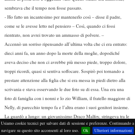
sembrava che il tempo non fosse passato.
- Ho fatto un incantesimo per mantenerlo così – disse il padre,
come se le avesse letto nel pensiero – Così, quando ci fossi
rientrato, non avrei trovato un ammasso di polvere. –
Accennò un sorriso ripensando all’ultima volta che ci era entrato:
dieci anni fa, un anno dopo la morte della moglie, dopodiché
aveva deciso che non ci avrebbe più messo piede, troppo dolore,
troppi ricordi, quasi si sentiva soffocare. Sospirò poi tornando a
prestare attenzione alla figlia che si era messa in piedi dietro alla
scrivania e stava osservando le due foto su di essa. Una era una
foto di famiglia con i nonni e lo zio William, il fratello maggiore di
Nelly, di parecchio tempo fa e l’altra erano i suoi genitori insieme.
La guardò a lungo: un giovanissimo Draco Malfoy, stringeva tra le
Usiamo cookie tecnici per salvare dati di sessione e preferenze. Continuando a
braccia una donna sorridente con una cascati di capelli corvini,
navigare su questo sito acconsenti al loro uso.
Ok
Ulteriori informazioni
mossi appena dal vento, e con due occhi celesti che avrebbero