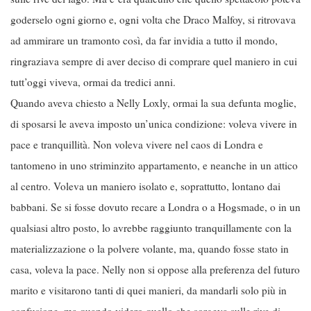
goderselo ogni giorno e, ogni volta che Draco Malfoy, si ritrovava
ad ammirare un tramonto così, da far invidia a tutto il mondo,
ringraziava sempre di aver deciso di comprare quel maniero in cui
tutt’oggi viveva, ormai da tredici anni.
Quando aveva chiesto a Nelly Loxly, ormai la sua defunta moglie,
di sposarsi le aveva imposto un’unica condizione: voleva vivere in
pace e tranquillità. Non voleva vivere nel caos di Londra e
tantomeno in uno striminzito appartamento, e neanche in un attico
al centro. Voleva un maniero isolato e, soprattutto, lontano dai
babbani. Se si fosse dovuto recare a Londra o a Hogsmade, o in un
qualsiasi altro posto, lo avrebbe raggiunto tranquillamente con la
materializzazione o la polvere volante, ma, quando fosse stato in
casa, voleva la pace. Nelly non si oppose alla preferenza del futuro
marito e visitarono tanti di quei manieri, da mandarli solo più in