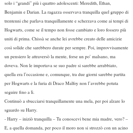
solo i “grandi” più i quattro adolescenti: Meredith, Ethan,
Benjamin e Darian. La ragazza osservava tranquilla quel gruppo di
trentenni che parlava tranquillamente e scherzava come ai tempi di
Hogwarts, come se il tempo non fosse cambiato e loro fossero più
uniti di prima. Chissà se anche lei avrebbe creato delle amicizie
così solide che sarebbero durate per sempre. Poi, improvvisamente
un pensiero le attraversò la mente, forse un po’ malsano, ma
doveva. Non le importava se suo padre si sarebbe arrabbiato,
quella era l’occasione e, comunque, tra due giorni sarebbe partita
per Hogwarts e la furia di Draco Malfoy non l’avrebbe potuta
seguire fino a lì.
Continuò a sbucciarsi tranquillamente una mela, per poi alzare lo
sguardo su Harry.
- Harry – iniziò tranquilla – Tu conoscevi bene mia madre, vero? –
E, a quella domanda, per poco il moro non si strozzò con un acino