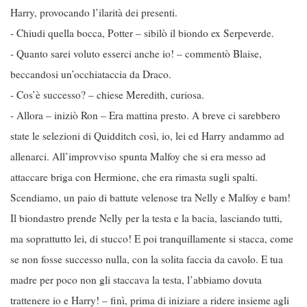
Harry, provocando l’ilarità dei presenti.
- Chiudi quella bocca, Potter – sibilò il biondo ex Serpeverde.
- Quanto sarei voluto esserci anche io! – commentò Blaise,
beccandosi un’occhiataccia da Draco.
- Cos’è successo? – chiese Meredith, curiosa.
- Allora – iniziò Ron – Era mattina presto. A breve ci sarebbero
state le selezioni di Quidditch così, io, lei ed Harry andammo ad
allenarci. All’improvviso spunta Malfoy che si era messo ad
attaccare briga con Hermione, che era rimasta sugli spalti.
Scendiamo, un paio di battute velenose tra Nelly e Malfoy e bam!
Il biondastro prende Nelly per la testa e la bacia, lasciando tutti,
ma soprattutto lei, di stucco! E poi tranquillamente si stacca, come
se non fosse successo nulla, con la solita faccia da cavolo. E tua
madre per poco non gli staccava la testa, l’abbiamo dovuta
trattenere io e Harry! – finì, prima di iniziare a ridere insieme agli