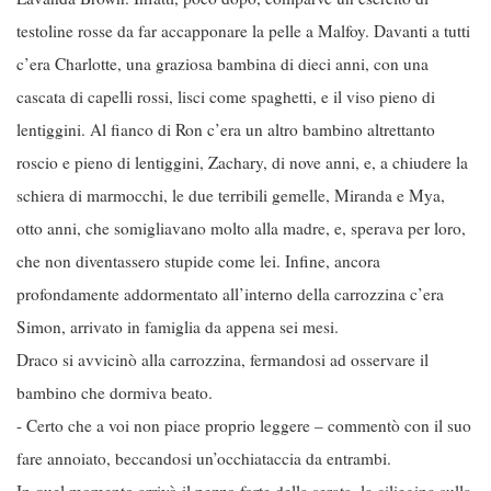
testoline rosse da far accapponare la pelle a Malfoy. Davanti a tutti
c’era Charlotte, una graziosa bambina di dieci anni, con una
cascata di capelli rossi, lisci come spaghetti, e il viso pieno di
lentiggini. Al fianco di Ron c’era un altro bambino altrettanto
roscio e pieno di lentiggini, Zachary, di nove anni, e, a chiudere la
schiera di marmocchi, le due terribili gemelle, Miranda e Mya,
otto anni, che somigliavano molto alla madre, e, sperava per loro,
che non diventassero stupide come lei. Infine, ancora
profondamente addormentato all’interno della carrozzina c’era
Simon, arrivato in famiglia da appena sei mesi.
Draco si avvicinò alla carrozzina, fermandosi ad osservare il
bambino che dormiva beato.
- Certo che a voi non piace proprio leggere – commentò con il suo
fare annoiato, beccandosi un’occhiataccia da entrambi.