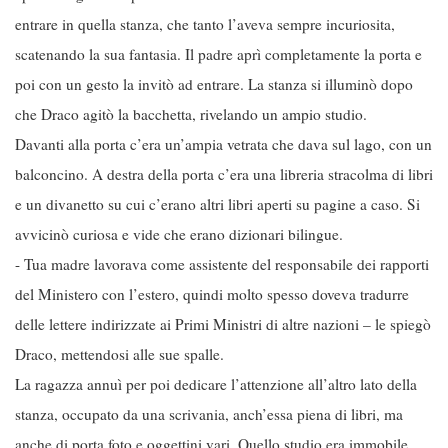
entrare in quella stanza, che tanto l’aveva sempre incuriosita,
scatenando la sua fantasia. Il padre aprì completamente la porta e
poi con un gesto la invitò ad entrare. La stanza si illuminò dopo
che Draco agitò la bacchetta, rivelando un ampio studio.
Davanti alla porta c’era un’ampia vetrata che dava sul lago, con un
balconcino. A destra della porta c’era una libreria stracolma di libri
e un divanetto su cui c’erano altri libri aperti su pagine a caso. Si
avvicinò curiosa e vide che erano dizionari bilingue.
- Tua madre lavorava come assistente del responsabile dei rapporti
del Ministero con l’estero, quindi molto spesso doveva tradurre
delle lettere indirizzate ai Primi Ministri di altre nazioni – le spiegò
Draco, mettendosi alle sue spalle.
La ragazza annuì per poi dedicare l’attenzione all’altro lato della
stanza, occupato da una scrivania, anch’essa piena di libri, ma
anche di porta foto e oggettini vari. Quello studio era immobile,