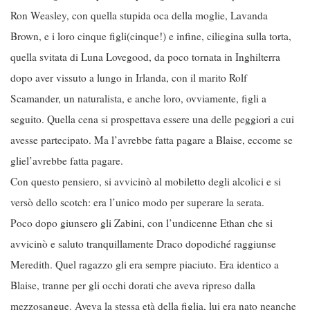
Ron Weasley, con quella stupida oca della moglie, Lavanda
Brown, e i loro cinque figli(cinque!) e infine, ciliegina sulla torta,
quella svitata di Luna Lovegood, da poco tornata in Inghilterra
dopo aver vissuto a lungo in Irlanda, con il marito Rolf
Scamander, un naturalista, e anche loro, ovviamente, figli a
seguito. Quella cena si prospettava essere una delle peggiori a cui
avesse partecipato. Ma l’avrebbe fatta pagare a Blaise, eccome se
gliel’avrebbe fatta pagare.
Con questo pensiero, si avvicinò al mobiletto degli alcolici e si
versò dello scotch: era l’unico modo per superare la serata.
Poco dopo giunsero gli Zabini, con l’undicenne Ethan che si
avvicinò e saluto tranquillamente Draco dopodiché raggiunse
Meredith. Quel ragazzo gli era sempre piaciuto. Era identico a
Blaise, tranne per gli occhi dorati che aveva ripreso dalla
mezzosangue. Aveva la stessa età della figlia, lui era nato neanche