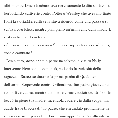
altri, mentre Draco tamburellava nervosamente le dita sul tavolo,
borbottando cattiverie contro Potter e Weasley che avevano tirato
fuori la storia.Meredith se la stava ridendo come una pazza e si
sentiva così felice, mentre pian piano un’immagine della madre le
si stava formando in testa.
- Scusa – iniziò, pensierosa – Se non si sopportavano così tanto,
cosa è cambiato? –
- Beh sicuro, dopo che tuo padre ha salvato la vita di Nelly –
intervenne Hermione e continuò, vedendo la curiosità della
ragazza – Successe durante la prima partita di Quidditch
dell’anno: Serpeverde contro Grifondoro. Tuo padre giocava nel
ruolo di cercatore, mentre tua madre come cacciatrice. Un bolide
beccò in pieno tua madre, facendola cadere giù dalla scopa, ma
cadde fra le braccia di tuo padre, che era andato prontamente in
suo soccorso. E poi ci fu il loro primo appuntamento ufficiale. –