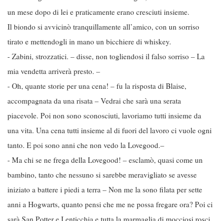
un mese dopo di lei e praticamente erano cresciuti insieme.
Il biondo si avvicinò tranquillamente all’amico, con un sorriso
tirato e mettendogli in mano un bicchiere di whiskey.
- Zabini, strozzatici. – disse, non togliendosi il falso sorriso – La
mia vendetta arriverà presto. –
- Oh, quante storie per una cena! – fu la risposta di Blaise,
accompagnata da una risata – Vedrai che sarà una serata
piacevole. Poi non sono sconosciuti, lavoriamo tutti insieme da
una vita. Una cena tutti insieme al di fuori del lavoro ci vuole ogni
tanto. E poi sono anni che non vedo la Lovegood.–
- Ma chi se ne frega della Lovegood! – esclamò, quasi come un
bambino, tanto che nessuno si sarebbe meravigliato se avesse
iniziato a battere i piedi a terra – Non me la sono filata per sette
anni a Hogwarts, quanto pensi che me ne possa fregare ora? Poi ci
sarà San Potter e Lenticchia e tutta la marmaglia di mocciosi rosci.