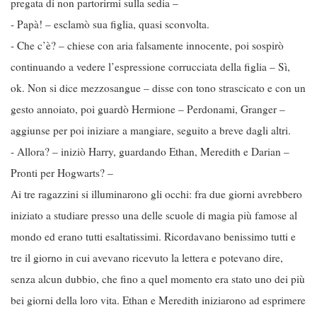
pregata di non partorirmi sulla sedia –
- Papà! – esclamò sua figlia, quasi sconvolta.
- Che c’è? – chiese con aria falsamente innocente, poi sospirò
continuando a vedere l’espressione corrucciata della figlia – Sì,
ok. Non si dice mezzosangue – disse con tono strascicato e con un
gesto annoiato, poi guardò Hermione – Perdonami, Granger –
aggiunse per poi iniziare a mangiare, seguito a breve dagli altri.
- Allora? – iniziò Harry, guardando Ethan, Meredith e Darian –
Pronti per Hogwarts? –
Ai tre ragazzini si illuminarono gli occhi: fra due giorni avrebbero
iniziato a studiare presso una delle scuole di magia più famose al
mondo ed erano tutti esaltatissimi. Ricordavano benissimo tutti e
tre il giorno in cui avevano ricevuto la lettera e potevano dire,
senza alcun dubbio, che fino a quel momento era stato uno dei più
bei giorni della loro vita. Ethan e Meredith iniziarono ad esprimere