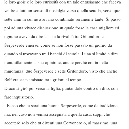
le loro gioie e le loro curiosità con un tale entusiasmo che faceva
venire a tutti un senso di nostalgia verso quella scuola, verso quei
sette anni in cui ne avevano combinate veramente tante. Si passò
poi ad una vivace discussione su quale fosse la casa migliore ed
ognuno aveva da dire la sua: la rivalità tra Grifondoro e
Serpeverde emerse, come se non fosse passato un giorno da
quando si trovavano tra i banchi di scuola. Luna si limitò a dire
tranquillamente la sua opinione, anche perché era in netta
minoranza: due Serpeverde e sette Grifondoro, visto che anche
Rolf era state smistato tra i grifoni al tempo.
Draco si girò poi verso la figlia, puntandole contro un dito, con
fare inquisitorio.
- Penso che tu sarai una buona Serpeverde, come da tradizione,
ma, nel caso non venissi assegnata a quella casa, sappi che
accetterò solo che tu diventi una Corvonero o, al massimo, una