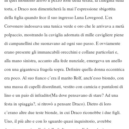
In quel momento arrivò il pezzo forte della serata, la ciliegina sulla
torta, e Draco non dimenticherà la mai l’espressione sbigottita
della figlia quando fece il suo ingresso Luna Lovegood. L’ex
Corvonero indossava una tunica verde e oro che le arrivava a metà
polpaccio, mostrando la caviglia adornata di mille cavigliere piene
di campanellini che suonavano ad ogni suo passo. E ovviamente
erano presente gli immancabili orecchini e collane particolari e,
alla mano sinistra, accanto alla fede nunziale, emergeva un anello
con una gigantesca fragola sopra. Definire quella donna eccentrica
era poco. Al suo fianco c’era il marito Rolf, anch’esso biondo, con
una massa di capelli disordinati, vestito con camicia e pantaloni di
lino e un paio di infradito(Ma dove pensavano di stare? Ad una
festa in spiaggia?, si ritrovò a pensare Draco). Dietro di loro
c’erano altre due teste bionde, in cui Draco riconobbe i due figli.
Uno, il più alto e con lo sguardo quasi inquisitorio, avrebbe