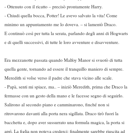
- Ottenuto con il ricatto – precisò prontamente Harry.
- Chiudi quella bocca, Potter! Le avevo salvato la vita! Come
minimo un appuntamento me lo doveva. – si lamentò Draco.
E continuò così per tutta la serata, parlando degli anni di Hogwarts
e di quelli successivi, di tutte le loro avventure e disavventure.
Era mezzanotte passata quando Malfoy Manor si svuotò di tutta
quella gente, tornando ad essere il tranquillo maniero di sempre.
Meredith si volse verso il padre che stava vicino alle scale.
- Papà, senti mi spiace, ma.. – iniziò Meredith, prima che Draco la
fermasse con un gesto della mano e le facesse segno di seguirlo.
Salirono al secondo piano e camminarono, finché non si
ritrovarono davanti alla porta nera sigillata. Draco tirò fuori la
bacchetta e, dopo aver sussurrato una formula magica, la porta si
aprì. La figlia non poteva crederci: finalmente sarebbe riuscita ad