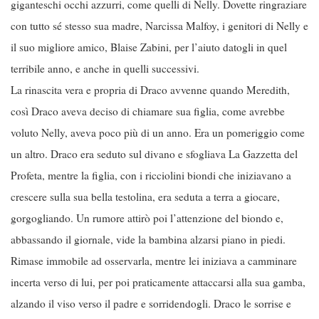
giganteschi occhi azzurri, come quelli di Nelly. Dovette ringraziare
con tutto sé stesso sua madre, Narcissa Malfoy, i genitori di Nelly e
il suo migliore amico, Blaise Zabini, per l’aiuto datogli in quel
terribile anno, e anche in quelli successivi.
La rinascita vera e propria di Draco avvenne quando Meredith,
così Draco aveva deciso di chiamare sua figlia, come avrebbe
voluto Nelly, aveva poco più di un anno. Era un pomeriggio come
un altro. Draco era seduto sul divano e sfogliava La Gazzetta del
Profeta, mentre la figlia, con i ricciolini biondi che iniziavano a
crescere sulla sua bella testolina, era seduta a terra a giocare,
gorgogliando. Un rumore attirò poi l’attenzione del biondo e,
abbassando il giornale, vide la bambina alzarsi piano in piedi.
Rimase immobile ad osservarla, mentre lei iniziava a camminare
incerta verso di lui, per poi praticamente attaccarsi alla sua gamba,
alzando il viso verso il padre e sorridendogli. Draco le sorrise e