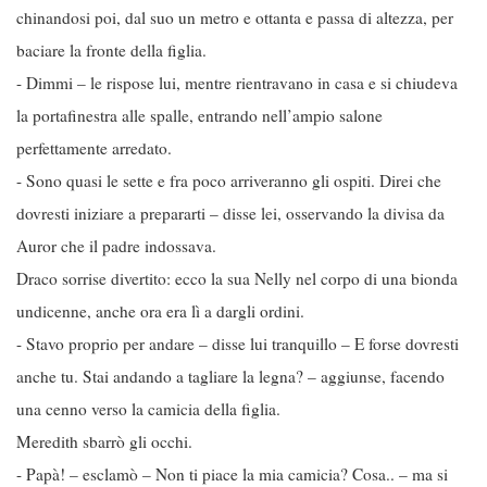
chinandosi poi, dal suo un metro e ottanta e passa di altezza, per
baciare la fronte della figlia.
- Dimmi – le rispose lui, mentre rientravano in casa e si chiudeva
la portafinestra alle spalle, entrando nell’ampio salone
perfettamente arredato.
- Sono quasi le sette e fra poco arriveranno gli ospiti. Direi che
dovresti iniziare a prepararti – disse lei, osservando la divisa da
Auror che il padre indossava.
Draco sorrise divertito: ecco la sua Nelly nel corpo di una bionda
undicenne, anche ora era lì a dargli ordini.
- Stavo proprio per andare – disse lui tranquillo – E forse dovresti
anche tu. Stai andando a tagliare la legna? – aggiunse, facendo
una cenno verso la camicia della figlia.
Meredith sbarrò gli occhi.
- Papà! – esclamò – Non ti piace la mia camicia? Cosa.. – ma si