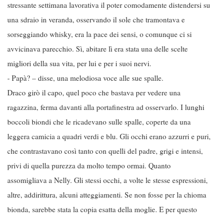
stressante settimana lavorativa il poter comodamente distendersi su
una sdraio in veranda, osservando il sole che tramontava e
sorseggiando whisky, era la pace dei sensi, o comunque ci si
avvicinava parecchio. Sì, abitare lì era stata una delle scelte
migliori della sua vita, per lui e per i suoi nervi.
- Papà? – disse, una melodiosa voce alle sue spalle.
Draco girò il capo, quel poco che bastava per vedere una
ragazzina, ferma davanti alla portafinestra ad osservarlo. I lunghi
boccoli biondi che le ricadevano sulle spalle, coperte da una
leggera camicia a quadri verdi e blu. Gli occhi erano azzurri e puri,
che contrastavano così tanto con quelli del padre, grigi e intensi,
privi di quella purezza da molto tempo ormai. Quanto
assomigliava a Nelly. Gli stessi occhi, a volte le stesse espressioni,
altre, addirittura, alcuni atteggiamenti. Se non fosse per la chioma
bionda, sarebbe stata la copia esatta della moglie. E per questo