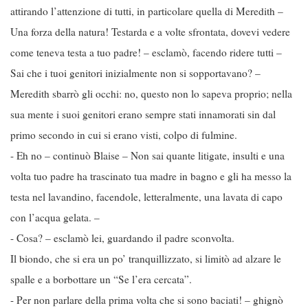
attirando l’attenzione di tutti, in particolare quella di Meredith –
Una forza della natura! Testarda e a volte sfrontata, dovevi vedere
come teneva testa a tuo padre! – esclamò, facendo ridere tutti –
Sai che i tuoi genitori inizialmente non si sopportavano? –
Meredith sbarrò gli occhi: no, questo non lo sapeva proprio; nella
sua mente i suoi genitori erano sempre stati innamorati sin dal
primo secondo in cui si erano visti, colpo di fulmine.
- Eh no – continuò Blaise – Non sai quante litigate, insulti e una
volta tuo padre ha trascinato tua madre in bagno e gli ha messo la
testa nel lavandino, facendole, letteralmente, una lavata di capo
con l’acqua gelata. –
- Cosa? – esclamò lei, guardando il padre sconvolta.
Il biondo, che si era un po’ tranquillizzato, si limitò ad alzare le
spalle e a borbottare un “Se l’era cercata”.
- Per non parlare della prima volta che si sono baciati! – ghignò