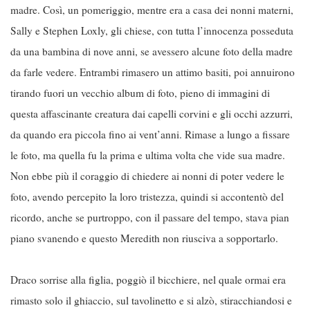
madre. Così, un pomeriggio, mentre era a casa dei nonni materni,
Sally e Stephen Loxly, gli chiese, con tutta l’innocenza posseduta
da una bambina di nove anni, se avessero alcune foto della madre
da farle vedere. Entrambi rimasero un attimo basiti, poi annuirono
tirando fuori un vecchio album di foto, pieno di immagini di
questa affascinante creatura dai capelli corvini e gli occhi azzurri,
da quando era piccola fino ai vent’anni. Rimase a lungo a fissare
le foto, ma quella fu la prima e ultima volta che vide sua madre.
Non ebbe più il coraggio di chiedere ai nonni di poter vedere le
foto, avendo percepito la loro tristezza, quindi si accontentò del
ricordo, anche se purtroppo, con il passare del tempo, stava pian
piano svanendo e questo Meredith non riusciva a sopportarlo.
Draco sorrise alla figlia, poggiò il bicchiere, nel quale ormai era
rimasto solo il ghiaccio, sul tavolinetto e si alzò, stiracchiandosi e