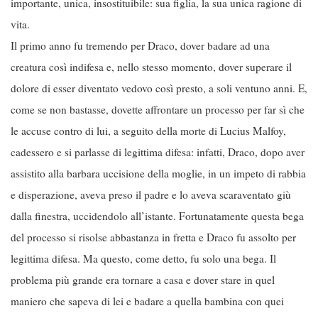
importante, unica, insostituibile: sua figlia, la sua unica ragione di
vita.
Il primo anno fu tremendo per Draco, dover badare ad una
creatura così indifesa e, nello stesso momento, dover superare il
dolore di esser diventato vedovo così presto, a soli ventuno anni. E,
come se non bastasse, dovette affrontare un processo per far sì che
le accuse contro di lui, a seguito della morte di Lucius Malfoy,
cadessero e si parlasse di legittima difesa: infatti, Draco, dopo aver
assistito alla barbara uccisione della moglie, in un impeto di rabbia
e disperazione, aveva preso il padre e lo aveva scaraventato giù
dalla finestra, uccidendolo all’istante. Fortunatamente questa bega
del processo si risolse abbastanza in fretta e Draco fu assolto per
legittima difesa. Ma questo, come detto, fu solo una bega. Il
problema più grande era tornare a casa e dover stare in quel
maniero che sapeva di lei e badare a quella bambina con quei