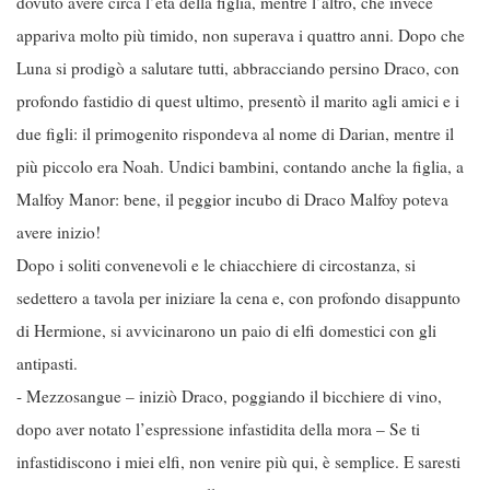
dovuto avere circa l’età della figlia, mentre l’altro, che invece
appariva molto più timido, non superava i quattro anni. Dopo che
Luna si prodigò a salutare tutti, abbracciando persino Draco, con
profondo fastidio di quest ultimo, presentò il marito agli amici e i
due figli: il primogenito rispondeva al nome di Darian, mentre il
più piccolo era Noah. Undici bambini, contando anche la figlia, a
Malfoy Manor: bene, il peggior incubo di Draco Malfoy poteva
avere inizio!
Dopo i soliti convenevoli e le chiacchiere di circostanza, si
sedettero a tavola per iniziare la cena e, con profondo disappunto
di Hermione, si avvicinarono un paio di elfi domestici con gli
antipasti.
- Mezzosangue – iniziò Draco, poggiando il bicchiere di vino,
dopo aver notato l’espressione infastidita della mora – Se ti
infastidiscono i miei elfi, non venire più qui, è semplice. E saresti