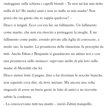
ondeggiare sulla schiena i capelli biondi – Tu non mi hai mai detto
nulla di lei! Ho undici anni e non so nulla su mia madre! Non
pensi che sia giusto che io sappia qualcosa? –
Draco si irrigidì. Ecco cos’era lui: un fallimento. Un fallimento
come marito, che non era riuscito a proteggere la moglie. E un
fallimento come padre, avendo privato alla figlia di conoscere, a
modo suo, la madre. La pesantezza della situazione fu percepita da
tutti. Anche Ethan e Benjamin si guardarono un attimo tesi e con
una pesantezza sullo stomaco: sapevano molto di più loro sulla
madre di Meredith che lei.
Draco strinse forte il pugno, fino a far diventare le nocche bianche,
non sapendo cosa dire, da dove iniziare. Ma ancora una volta
ringraziò di avere un buon gusto in fatto di amici e ne ricevette
subito la conferma.
- La conoscevamo tutti tua madre – iniziò Zabini tranquillo,