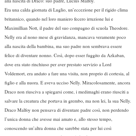
alla nascita di Draco: suo padre, Lucius Malfoy.
Era una calda giornata di Luglio, un’eccezione per il rigido clima
britannico, quando nel loro maniero fecero irruzione lui e
Maximillian Nott, il padre del suo compagno di scuola Theodore.
Nelly era al nono mese di gravidanza, mancava veramente poco
alla nascita della bambina, ma suo padre non sembrava essere
felice di diventare nonno. Così, dopo esser fuggito da Azkaban,
dove era stato rinchiuso per aver prestato servizio a Lord
Voldemort, era andato a fare una visita, non proprio di cortesia, al
figlio e alla nuora. E aveva ucciso Nelly. Miracolosamente, ancora
Draco non riusciva a spiegarsi come, i medimaghi erano riusciti a
salvare la creatura che portava in grembo, ma non lei, la sua Nelly.
Draco Malfoy non pensava di diventare padre così, non perdendo
l’unica donna che avesse mai amato e, allo stesso tempo,
conoscendo un’altra donna che sarebbe stata per lui così