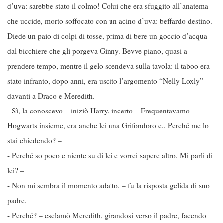
d’uva: sarebbe stato il colmo! Colui che era sfuggito all’anatema
che uccide, morto soffocato con un acino d’uva: beffardo destino.
Diede un paio di colpi di tosse, prima di bere un goccio d’acqua
dal bicchiere che gli porgeva Ginny. Bevve piano, quasi a
prendere tempo, mentre il gelo scendeva sulla tavola: il taboo era
stato infranto, dopo anni, era uscito l’argomento “Nelly Loxly”
davanti a Draco e Meredith.
- Sì, la conoscevo – iniziò Harry, incerto – Frequentavamo
Hogwarts insieme, era anche lei una Grifondoro e.. Perché me lo
stai chiedendo? –
- Perché so poco e niente su di lei e vorrei sapere altro. Mi parli di
lei? –
- Non mi sembra il momento adatto. – fu la risposta gelida di suo
padre.
- Perché? – esclamò Meredith, girandosi verso il padre, facendo