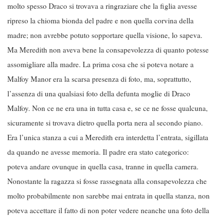
molto spesso Draco si trovava a ringraziare che la figlia avesse
ripreso la chioma bionda del padre e non quella corvina della
madre; non avrebbe potuto sopportare quella visione, lo sapeva.
Ma Meredith non aveva bene la consapevolezza di quanto potesse
assomigliare alla madre. La prima cosa che si poteva notare a
Malfoy Manor era la scarsa presenza di foto, ma, soprattutto,
l’assenza di una qualsiasi foto della defunta moglie di Draco
Malfoy. Non ce ne era una in tutta casa e, se ce ne fosse qualcuna,
sicuramente si trovava dietro quella porta nera al secondo piano.
Era l’unica stanza a cui a Meredith era interdetta l’entrata, sigillata
da quando ne avesse memoria. Il padre era stato categorico:
poteva andare ovunque in quella casa, tranne in quella camera.
Nonostante la ragazza si fosse rassegnata alla consapevolezza che
molto probabilmente non sarebbe mai entrata in quella stanza, non
poteva accettare il fatto di non poter vedere neanche una foto della