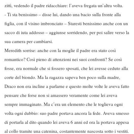
zittì, vedendo il padre ridacchiare: l’aveva fregata un’altra volta.
- Ti sta benissimo – disse lui, dando una bacio sulla fronte alla
figlia, con il visino imbronciato – Staresti benissimo anche con un
sacco di iuta addosso – aggiunse sorridendo, per poi salire verso la
sua camera per cambiarsi.
Meredith sorrise: anche con la moglie il padre era stato così
romantico? Così pieno di attenzioni nei suoi confronti? Se così
fosse, era normale che si fossero sposati, che lei avesse ceduto alla
corte del biondo. Ma la ragazza sapeva ben poco sulla madre,
Draco non era incline a parlarne e questo molte volte le aveva fatto
pensare che forse non si amassero veramente come lei aveva
sempre immaginato. Ma c’era un elemento che le toglieva ogni
volta ogni dubbio: suo padre portava ancora la fede. Aveva smesso
di portarla al dito quando lei aveva 6 anni ed ora la portava appesa
al collo tramite una catenina, costantemente nascosta sotto i vestiti.