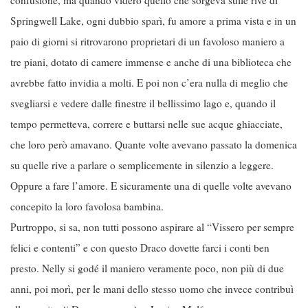
confusione, ma quando videro quello che sorgeva sulle rive di
Springwell Lake, ogni dubbio sparì, fu amore a prima vista e in un
paio di giorni si ritrovarono proprietari di un favoloso maniero a
tre piani, dotato di camere immense e anche di una biblioteca che
avrebbe fatto invidia a molti. E poi non c’era nulla di meglio che
svegliarsi e vedere dalle finestre il bellissimo lago e, quando il
tempo permetteva, correre e buttarsi nelle sue acque ghiacciate,
che loro però amavano. Quante volte avevano passato la domenica
su quelle rive a parlare o semplicemente in silenzio a leggere.
Oppure a fare l’amore. E sicuramente una di quelle volte avevano
concepito la loro favolosa bambina.
Purtroppo, si sa, non tutti possono aspirare al “Vissero per sempre
felici e contenti” e con questo Draco dovette farci i conti ben
presto. Nelly si godé il maniero veramente poco, non più di due
anni, poi morì, per le mani dello stesso uomo che invece contribuì