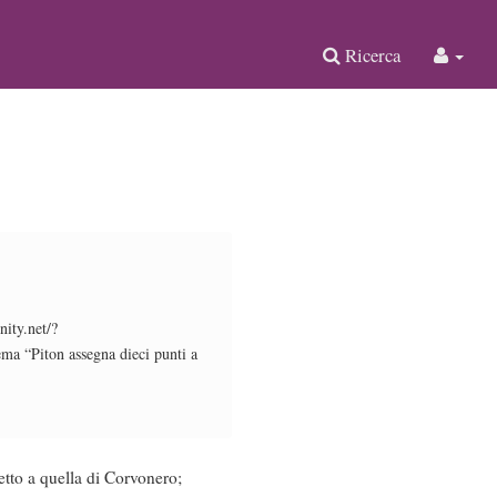
Ricerca
nity.net/?
a “Piton assegna dieci punti a
etto a quella di Corvonero;