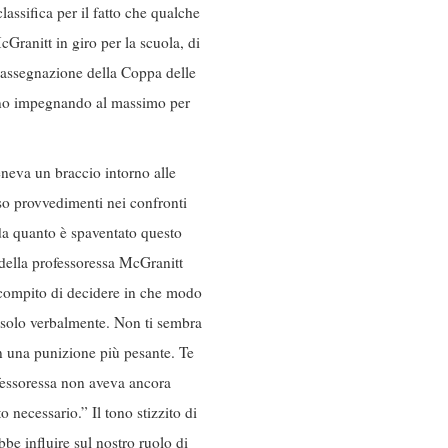
assifica per il fatto che qualche
Granitt in giro per la scuola, di
L’assegnazione della Coppa delle
avano impegnando al massimo per
eneva un braccio intorno alle
so provvedimenti nei confronti
rda quanto è spaventato questo
o della professoressa McGranitt
il compito di decidere in che modo
ma solo verbalmente. Non ti sembra
in una punizione più pesante. Te
ofessoressa non aveva ancora
 necessario.” Il tono stizzito di
be influire sul nostro ruolo di