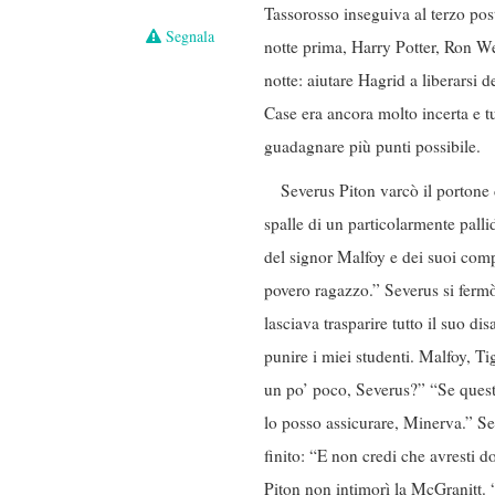
Tassorosso inseguiva al terzo pos
Segnala
notte prima, Harry Potter, Ron We
notte: aiutare Hagrid a liberarsi 
Case era ancora molto incerta e t
guadagnare più punti possibile.
Severus Piton varcò il portone 
spalle di un particolarmente pall
del signor Malfoy e dei suoi comp
povero ragazzo.” Severus si fermò, 
lasciava trasparire tutto il suo d
punire i miei studenti. Malfoy, Ti
un po’ poco, Severus?” “Se questi
lo posso assicurare, Minerva.” Se
finito: “E non credi che avresti d
Piton non intimorì la McGranitt. 