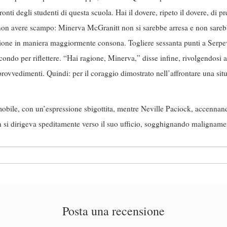
ronti degli studenti di questa scuola. Hai il dovere, ripeto il dovere, di 
 non avere scampo: Minerva McGranitt non si sarebbe arresa e non sareb
azione in maniera maggiormente consona. Togliere sessanta punti a Serpe
ondo per riflettere. “Hai ragione, Minerva,” disse infine, rivolgendosi a
rovvedimenti. Quindi: per il coraggio dimostrato nell’affrontare una sit
ile, con un’espressione sbigottita, mentre Neville Paciock, accennando
n si dirigeva speditamente verso il suo ufficio, sogghignando maligname
Posta una recensione