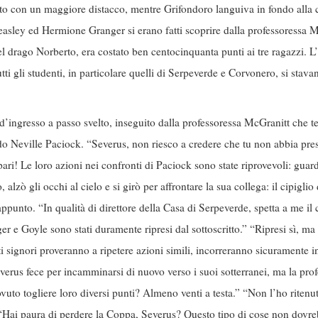
to con un maggiore distacco, mentre Grifondoro languiva in fondo alla cl
asley ed Hermione Granger si erano fatti scoprire dalla professoressa Mc
del drago Norberto, era costato ben centocinquanta punti ai tre ragazzi. 
utti gli studenti, in particolare quelli di Serpeverde e Corvonero, si st
d’ingresso a passo svelto, inseguito dalla professoressa McGranitt che t
ido Neville Paciock. “Severus, non riesco a credere che tu non abbia pre
ari! Le loro azioni nei confronti di Paciock sono state riprovevoli: gua
alzò gli occhi al cielo e si girò per affrontare la sua collega: il cipigli
isappunto. “In qualità di direttore della Casa di Serpeverde, spetta a me 
ger e Goyle sono stati duramente ripresi dal sottoscritto.” “Ripresi sì, 
 signori proveranno a ripetere azioni simili, incorreranno sicuramente 
verus fece per incamminarsi di nuovo verso i suoi sotterranei, ma la pr
ovuto togliere loro diversi punti? Almeno venti a testa.” “Non l’ho ritenuto
“Hai paura di perdere la Coppa, Severus? Questo tipo di cose non dovreb